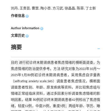
刘丹, 王贵芸, 曹罡, 陶小杏, 方习武, 徐晶晶, 陈菲, 丁士新
作者信息
+
Author information
+
文章历史
+
摘要
目的 进行初诊终末期肾病患者焦虑情绪的横断面调查，为
焦虑情绪的防治提供参考。方法 研究对象为2022年10月～
2025年1月80例初诊终末期肾病患者，采用焦虑自评量表
（selfrating anxiety scale,SAS）调查患者焦虑情况，横断面
调查患者性别、年龄、原发疾病等资料，并比较焦虑组与
情绪正常组临床资料，通过多因素分析调查焦虑情绪的影
响因素。结果 80例初诊终末期肾病患者42例检出了焦虑情
绪，轻度12例，中度25例，重度5例；两组年龄、学历、睡