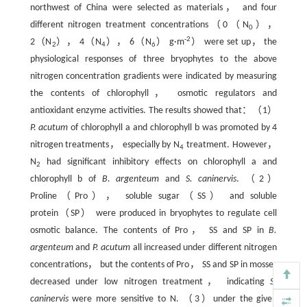
northwest of China were selected as materials， and four
different nitrogen treatment concentrations（0（N
），
0
-2
2（N
）， 4（N
）， 6（N
） g·m
） were set up， the
2
4
6
physiological responses of three bryophytes to the above
nitrogen concentration gradients were indicated by measuring
the contents of chlorophyll， osmotic regulators and
antioxidant enzyme activities. The results showed that：（1）
P. acutum
of chlorophyll a and chlorophyll b was promoted by 4
nitrogen treatments， especially by N
treatment. However，
4
N
had significant inhibitory effects on chlorophyll a and
2
chlorophyll b of
B. argenteum
and
S. caninervis
. （2）
Proline（Pro）， soluble sugar（SS） and soluble
protein（SP） were produced in bryophytes to regulate cell
osmotic balance. The contents of Pro， SS and SP in
B.
argenteum
and
P. acutum
all increased under different nitrogen
concentrations， but the contents of Pro， SS and SP in mosses
decreased under low nitrogen treatment， indicating
S.
caninervis
were more sensitive to N. （3）under the given