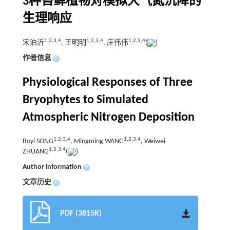
3种苔藓植物对模拟大气氮沉降的
生理响应
1
,
2
,
3
,
4
1
,
2
,
3
,
4
1
,
2
,
3
,
4
宋泊沂
, 王明明
, 庄伟伟
(
)
作者信息
+
Physiological Responses of Three
Bryophytes to Simulated
Atmospheric Nitrogen Deposition
1
,
2
,
3
,
4
1
,
2
,
3
,
4
Boyi SONG
, Mingming WANG
, Weiwei
1
,
2
,
3
,
4
ZHUANG
(
)
Author information
+
文章历史
+
PDF (3815K)