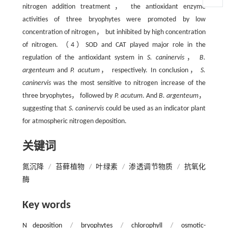
nitrogen addition treatment， the antioxidant enzyme
activities of three bryophytes were promoted by low
concentration of nitrogen， but inhibited by high concentration
of nitrogen. （4）SOD and CAT played major role in the
regulation of the antioxidant system in
S. caninervis
，
B.
argenteum
and
P. acutum
， respectively. In conclusion，
S.
caninervis
was the most sensitive to nitrogen increase of the
three bryophytes， followed by
P. acutum
. And
B. argenteum
，
suggesting that
S. caninervis
could be used as an indicator plant
for atmospheric nitrogen deposition.
关键词
氮沉降
/
苔藓植物
/
叶绿素
/
渗透调节物质
/
抗氧化
酶
Key words
N deposition
/
bryophytes
/
chlorophyll
/
osmotic-