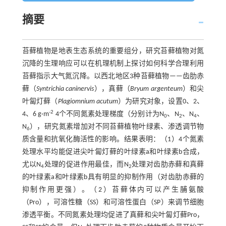
摘要
苔藓植物是地表生态系统的重要组分，研究苔藓植物对氮
沉降的生理响应可以在机理机制上探讨如何科学合理利用
苔藓指示大气氮沉降。以西北地区3种苔藓植物——齿肋赤
藓（
Syntrichia caninervis
），真藓（
Bryum argenteum
）和尖
叶匐灯藓（
Plagiomnium acutum
）为研究对象，设置0、2、
-2
4、6 g·m
4个不同氮素处理梯度（分别计为N
、N
、N
、
0
2
4
N
），研究氮素增加对不同苔藓植物叶绿素、渗透调节物
6
质含量和抗氧化酶活性的影响。结果表明：（1）4个氮素
处理水平均能促进尖叶匐灯藓的叶绿素a和叶绿素b合成，
尤以N
处理的促进作用最佳，而N
处理对齿肋赤藓和真藓
4
2
的叶绿素a和叶绿素b具有明显的抑制作用（对齿肋赤藓的
抑制作用更强）。（2）苔藓体内可以产生脯氨酸
（Pro），可溶性糖（SS）和可溶性蛋白（SP）来调节细胞
渗透平衡。不同氮素处理均促进了真藓和尖叶匐灯藓Pro，