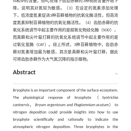
SS和SP的含量，但N
处理下齿肋赤藓的3种物质含量开始下
2
降，说明其对氮较为敏感。（3）在设定的氮素添加处理
下，低浓度氮素促进3种苔藓植物的抗氧化酶活性，但高浓
度氮素抑制苔藓植物的抗氧化酶活性。（4）齿肋赤藓的抗
氧化系统调节中起主要作用的是超氧化物歧化酶（SOD），
而真藓和尖叶匐灯藓的抗氧化系统调节中起主要作用的是
过氧化氢酶（CAT）。综上所述，3种苔藓植物中，齿肋赤
藓对氮素增加最为敏感，其次是真藓和尖叶匐灯藓，据此
可将齿肋赤藓作为大气氮沉降的指示植物。
Abstract
Bryophyte is an important component of the surface ecosystem.
The physiological response of bryophyte（
Syntrichia
caninervis
，
Bryum argenteum
and
Plagiomnium acutum
） to
nitrogen deposition could provide insights into how to use
bryophyte scientifically and rationally to indicate the
atmospheric nitrogen deposition. Three bryophytes in the