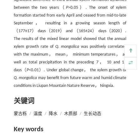
between the two years（
P
>0.05）. The onset of xylem
formation started from early April and ceased from mid-to-late
September， resulting in a growing season length of
（177±17） days（2019） and （165±24） days（2020）.
The results of the mixed linear model showed that the annual
xylem growth rate of
Q. mongolica
was positively correlated
with the maximum， mean， minimum temperatures， as
well as total precipitation in the preceding 7， 10 and 15
days（
P
<0.01）. Under global change， the xylem growth of
Q. mongolica
may benefit from future warm and humid climate
conditions in Liupan Mountain Nature Reserve， Ningxia.
关键词
蒙古栎
/
温度
/
降水
/
木质部
/
生长动态
Key words