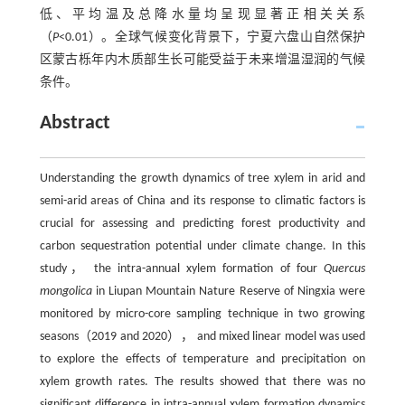
低、平均温及总降水量均呈现显著正相关关系
（
P
<0.01）。全球气候变化背景下，宁夏六盘山自然保护
区蒙古栎年内木质部生长可能受益于未来增温湿润的气候
条件。
Abstract
Understanding the growth dynamics of tree xylem in arid and
semi-arid areas of China and its response to climatic factors is
crucial for assessing and predicting forest productivity and
carbon sequestration potential under climate change. In this
study， the intra-annual xylem formation of four
Quercus
mongolica
in Liupan Mountain Nature Reserve of Ningxia were
monitored by micro-core sampling technique in two growing
seasons（2019 and 2020）， and mixed linear model was used
to explore the effects of temperature and precipitation on
xylem growth rates. The results showed that there was no
significant difference in intra-annual xylem formation dynamics