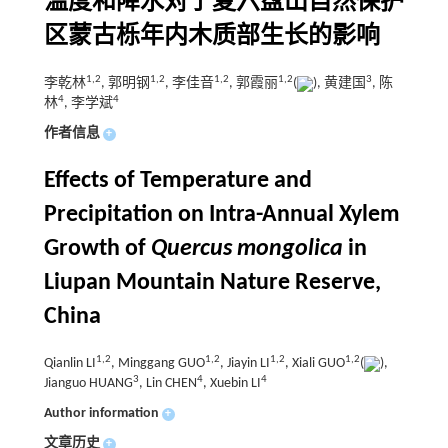
温度和降水对宁夏六盘山自然保护
区蒙古栎年内木质部生长的影响
1
,
2
1
,
2
1
,
2
1
,
2
3
李乾林
, 郭明钢
, 李佳音
, 郭霞丽
(
), 黄建国
, 陈
4
4
林
, 李学斌
作者信息
+
Effects of Temperature and
Precipitation on Intra-Annual Xylem
Growth of
Quercus mongolica
in
Liupan Mountain Nature Reserve,
China
1
,
2
1
,
2
1
,
2
1
,
2
Qianlin LI
, Minggang GUO
, Jiayin LI
, Xiali GUO
(
),
3
4
4
Jianguo HUANG
, Lin CHEN
, Xuebin LI
Author information
+
文章历史
+