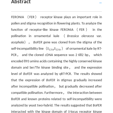
Abstract
FERONIA （FER） receptor kinase plays an important role in
pollen and stigma recognition in flowering plants. To analyze the
function of receptor-like kinase FERONIA（FER） in the
pollination in ornamental kale（
Brassica oleracea
var.
acephala
），
BoFER
gene was cloned from the stigma of the
self-incompatibility line（
S
S
） of ornamental kale by RT-
13-b
13-b
PCR， and the cloned cDNA sequence was 2 682 bp， which
encoded 893 amino acids containing the highly conserved kinase
domain and Ser/Thr kinase binding site， and the expression
level of
BoFER
was analyzed by qRT-PCR. The results showed
that the expression of
BoFER
in stigmas gradually increased
after incompatible pollination， but gradually decreased after
compatible pollination. Furthermore， the interaction between
BoFER and known proteins related to self-incompatibility were
analyzed by yeast two-hybrid. The results suggested that BoFER
interacted with the kinase domain of
S
-locus receptor kinase