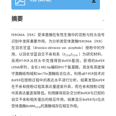
PDF (4474K)
摘要
FERONIA（FER）受体激酶在有性生殖中的花粉与柱头信号
识别中发挥重要作用，为分析类受体激酶FERONIA（FER）
在羽衣甘蓝（
Brassica oleracea
var.
acephala
）授粉中的作
用，以羽衣甘蓝自交不亲和系（
S
S
）为研究材料，
13-b
13-b
采用RT-PCR从柱头中克隆得到
BoFER
基因，获得的
BoFER
cDNA序列，全长2 682 bp编码893个氨基酸，其含有高度保
守激酶结构域和Ser/Thr激酶结合位点。利用qRT-PCR技术对
BoFER
在授粉过程中的表达水平进行分析，结果发现
BoFER
在不亲和授粉过程其表达量逐渐升高，而在亲和授粉过程
中其表达量逐渐降低。利用酵母双杂交分析BoFER与已知的
自交不亲和相关蛋白的相互作用，结果显示BoFER与
S
位点
受体激酶BoSRK
的激酶域存在相互作用。
13-b