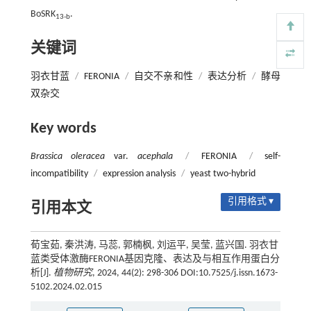
BoSRK
.
13-b
关键词
羽衣甘蓝
/
FERONIA
/
自交不亲和性
/
表达分析
/
酵母
双杂交
Key words
Brassica oleracea
var.
acephala
/
FERONIA
/
self-
incompatibility
/
expression analysis
/
yeast two-hybrid
引用格式 ▾
引用本文
荀宝茹, 秦洪涛, 马蕊, 郭楠枫, 刘运平, 吴莹, 蓝兴国. 羽衣甘
蓝类受体激酶FERONIA基因克隆、表达及与相互作用蛋白分
析[J].
植物研究
, 2024, 44(2): 298-306 DOI:10.7525/j.issn.1673-
5102.2024.02.015