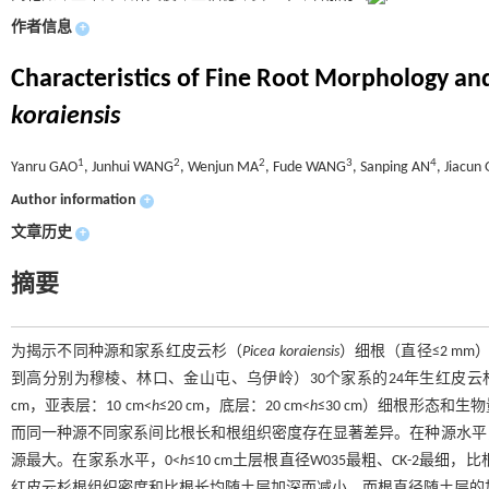
作者信息
+
Characteristics of Fine Root Morphology an
koraiensis
1
2
2
3
4
Yanru GAO
, Junhui WANG
, Wenjun MA
, Fude WANG
, Sanping AN
, Jiacun
Author information
+
文章历史
+
摘要
为揭示不同种源和家系红皮云杉（
Picea koraiensis
）细根（直径≤2 m
到高分别为穆棱、林口、金山屯、乌伊岭）30个家系的24年生红皮
cm，亚表层：10 cm<
h
≤20 cm，底层：20 cm<
h
≤30 cm）细根形态
而同一种源不同家系间比根长和根组织密度存在显著差异。在种源水平
源最大。在家系水平，0<
h
≤10 cm土层根直径W035最粗、CK-2最细
红皮云杉根组织密度和比根长均随土层加深而减小，而根直径随土层的加深有