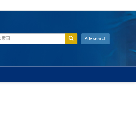
Adv search