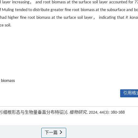
il layer increasing， and root biomass at the surface soil layer accounted for 7
 Muling tended to distribute greater fine root biomass at the subsurface and b
had higher fine root biomass at the surface soil layer， indicating that
P. kora
e soil.
t biomass
引用格式
皮云杉细根形态与生物量垂直分布特征[J].
植物研究
, 2024, 44(3): 380-388
下一篇