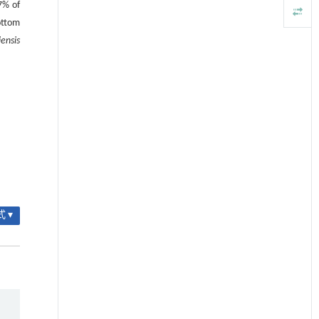
7% of
ottom
iensis
 ▾