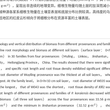
-2
g·m
），呈现出非连续的地理变异。细根生物量均随土层的加深而减小
穆棱种源各家系细根生物量在土壤亚表层和底层分布比例较高，高纬度的乌
低地区的红皮云杉倾向于将细根分布在资源丰富的土壤表层。
ogy and vertical distribution of biomass from different provenances and famili
ine root morphology and biomass at different soil layers（surface layer： 0<
cm） in 30 families from four provenances（Muling， Linkou， Jinshantun
ty， Heilongjiang Province， China. The results showed that there were signif
， and specific root length and root tissue density exhibited significant differ
oot diameter of Wuyiling provenance was the thickest at all soil layers， wh
gest. At the family level， in 0<
h
≤10 cm soil layer， root diameter of W035 wa
 the longest， that of W043 was the shortest， root tissue density of J082 wa
ot length of different provenances and families of
P. koraiensis
decreased wit
ot biomass（all three soil layers） across the four provenances was 33.56 g·m
-2
-2
·m
） and the minimum in Jinshantun provenance（32.52 g·m
）， sho