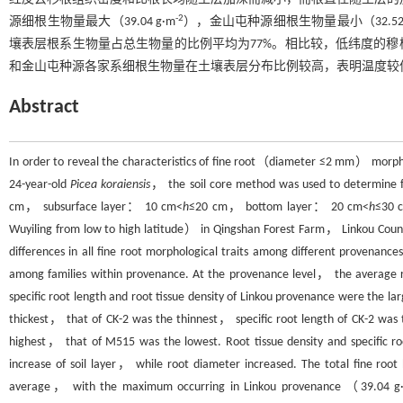
-2
源细根生物量最大（39.04 g·m
），金山屯种源细根生物量最小（32.52 
壤表层根系生物量占总生物量的比例平均为77%。相比较，低纬度的
和金山屯种源各家系细根生物量在土壤表层分布比例较高，表明温度较
Abstract
In order to reveal the characteristics of fine root（diameter ≤2 mm） morphol
24-year-old
Picea koraiensis
， the soil core method was used to determine f
cm， subsurface layer： 10 cm<
h
≤20 cm， bottom layer： 20 cm<
h
≤30 
Wuyiling from low to high latitude） in Qingshan Forest Farm， Linkou Coun
differences in all fine root morphological traits among different provenances
among families within provenance. At the provenance level， the average r
specific root length and root tissue density of Linkou provenance were the lar
thickest， that of CK-2 was the thinnest， specific root length of CK-2 was
highest， that of M515 was the lowest. Root tissue density and specific ro
increase of soil layer， while root diameter increased. The total fine ro
average， with the maximum occurring in Linkou provenance （39.04 g