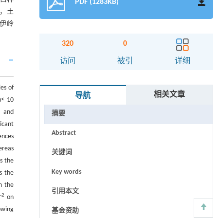
PDF (1283KB)
，土
伊岭
320
0
访问
被引
详细
es of
相关文章
导航
h
≤ 10
， and
摘要
icant
Abstract
ences
ereas
关键词
s the
Key words
s the
h the
引用本文
-2
on
wing
基金资助