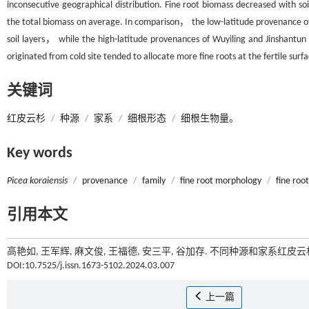
inconsecutive geographical distribution. Fine root biomass decreased with so
the total biomass on average. In comparison， the low-latitude provenance of
soil layers， while the high-latitude provenances of Wuyiling and Jinshantun 
originated from cold site tended to allocate more fine roots at the fertile surfac
关键词
红皮云杉
/
种源
/
家系
/
细根形态
/
细根生物量。
Key words
Picea koraiensis
/
provenance
/
family
/
fine root morphology
/
fine roo
引用本文
高艳如, 王军辉, 麻文俊, 王福德, 安三平, 谷加存. 不同种源和家系红
DOI:10.7525/j.issn.1673-5102.2024.03.007
上一篇