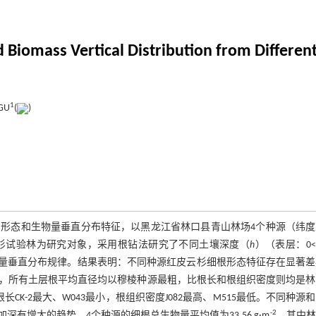
d Biomass Vertical Distribution from Differe
1
 GU
(
)
m）形态和生物量垂直分布特征，以黑龙江省林口县青山林场4个种源（纬
云杉试验林为研究对象，采用根钻法研究了不同土壤深度（
h
）（表层：0<
和生物量垂直分布规律。结果表明：不同种源红皮云杉细根形态特征存在显著
，所有土层根平均直径均以穆棱种源最粗，比根长和根组织密度则均是林
，比根长CK-2最大、W043最小，根组织密度J082最高、M515最低。不同种源
-2
增大的趋势。4个种源的细根总生物量平均值为33.56 g·m
，其中林