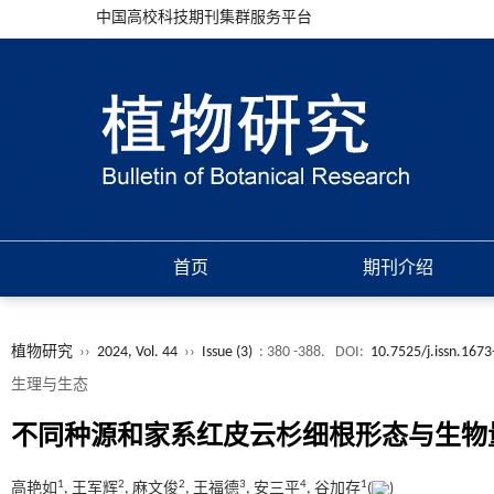
中国高校科技期刊集群服务平台
首页
期刊介绍
植物研究
››
2024, Vol. 44
››
Issue (3)
: 380 -388.
DOI:
10.7525/j.issn.167
生理与生态
不同种源和家系红皮云杉细根形态与生物
1
2
2
3
4
1
高艳如
, 王军辉
, 麻文俊
, 王福德
, 安三平
, 谷加存
(
)