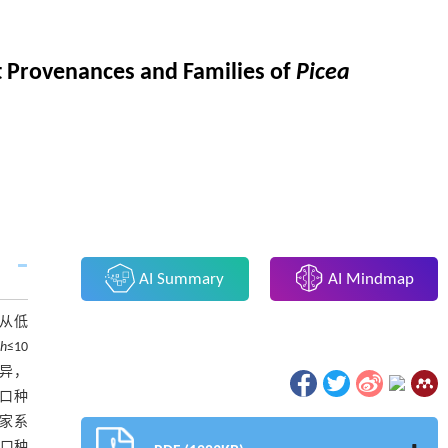
nt Provenances and Families of
Picea
AI Summary
AI Mindmap
度从低
h
≤10
差异，
口种
和家系
口种