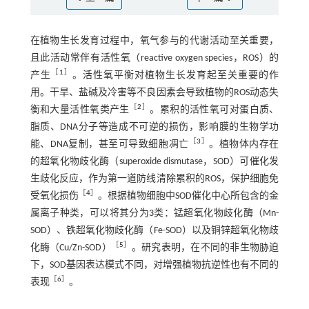
在植物生长发育过程中，氧气参与的代谢活动至关重要，
且此活动常伴有活性氧（reactive oxygen species，ROS）的
［
1
］
产生
。活性氧平衡对植物生长发育起至关重要的作
用。干旱、盐碱及冷害等不良因素会导致植物的ROS动态失
［
2
］
衡和大量活性氧类产生
。累积的活性氧可对蛋白质、
脂质、DNA分子等造成不可逆的损伤，影响膜的生物学功
［
3
］
能、DNA复制，甚至可导致细胞凋亡
。植物体内存在
的超氧化物歧化酶（superoxide dismutase，SOD）可催化发
生歧化反应，作为第一道防线清除累积的ROS，保护细胞免
［
4
］
受氧化损伤
。根据植物细胞中SOD催化中心所包含的金
属离子种类，可以将其分为3类：锰超氧化物歧化酶（Mn-
SOD）、铁超氧化物歧化酶（Fe-SOD）以及铜锌超氧化物歧
［
5
］
化酶（Cu/Zn-SOD）
。研究表明，在不同的非生物胁迫
下，SOD基因表达模式不同，对增强植物抗逆性也有不同的
［
6
］
表现
。