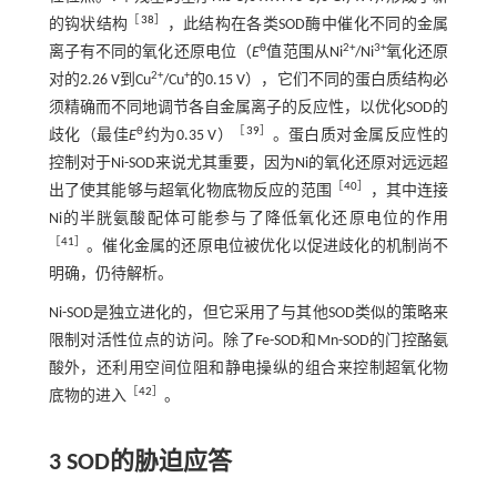
［
38
］
的钩状结构
，此结构在各类SOD酶中催化不同的金属
θ
2+
3+
离子有不同的氧化还原电位（
E
值范围从Ni
/Ni
氧化还原
2+
+
对的2.26 V到Cu
/Cu
的0.15 V），它们不同的蛋白质结构必
须精确而不同地调节各自金属离子的反应性，以优化SOD的
θ
［
39
］
歧化（最佳
E
约为0.35 V）
。蛋白质对金属反应性的
控制对于Ni-SOD来说尤其重要，因为Ni的氧化还原对远远超
［
40
］
出了使其能够与超氧化物底物反应的范围
，其中连接
Ni的半胱氨酸配体可能参与了降低氧化还原电位的作用
［
41
］
。催化金属的还原电位被优化以促进歧化的机制尚不
明确，仍待解析。
Ni-SOD是独立进化的，但它采用了与其他SOD类似的策略来
限制对活性位点的访问。除了Fe-SOD和Mn-SOD的门控酪氨
酸外，还利用空间位阻和静电操纵的组合来控制超氧化物
［
42
］
底物的进入
。
3 SOD
的胁迫应答