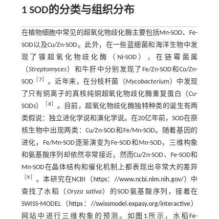
1 SOD
的分类与组织分布
在植物细胞中常见的超氧化物歧化酶主要包括Mn-SOD、Fe-
SOD以及Cu/Zn-SOD。此外，在一些蓝细菌和海洋生物中发
现了镍超氧化物歧化酶（Ni-SOD），在链霉菌属
（
Streptomyces
）和牛肝中分别发现了Fe/Zn-SOD和Co/Zn-
［
7
］
SOD
。近年来，在分枝杆菌（
Mycobacterium
）中发现
了只有铜离子的真核纯铜超氧化物歧化酶重复蛋白（Cu-
［
8
］
SODs）
。目前，超氧化物歧化酶独特种类的诞生有两
类假说：独立进化学说和演化学说。在20亿年前，SOD在原
核生物中出现两类：Cu/Zn-SOD和Fe/Mn-SOD。随着基因的
进化，Fe/Mn-SOD逐渐演变为Fe-SOD和Mn-SOD，三维构象
和氨基酸序列却依然非常接近，然而Cu/Zn-SOD、Fe-SOD和
Mn-SOD在晶体结构和催化机制上都表现出非常大的差异
［
9
］
。本研究在NCBI（
https：//www.ncbi.nlm.nih.gov/
）中
查找了水稻（
Oryza sativa
）的SOD氨基酸序列，接着在
SWISS-MODEL（
https：//swissmodel.expasy.org/interactive
）
网站中进行三维构象的预测。如
图1
所示，水稻Fe-