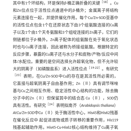
［
18
］
其中有1个环结构，环是保持
β
-桶正确折叠的关键
。Cu
和Zn位点位于活性位点通道中的
β
-桶外；金属离子将结构
元素连接在一起，并提供催化作用。每个Cu/Zn-SOD亚基中
的活性位点包含1个在还原状态下由3个组氨酸连接的Cu离
子以及1个由1个天冬氨酸和3个组啶连接的Zn离子，它们的
侧链都位于
β
-桶外。Zn离子配体的组氨酸在处于氧化状态
时也与Cu离子连接，因此被称为桥接组氨酸。根据特定的
反应步骤，暴露的Cu离子还与水分子和底物/产物/反应中间
体/水配位。重要的是空间选择允许超氧化物，但不允许较
［
19
-
22
］
大的阴离子（如磷酸盐系）进入活性位点
。有研究
［
23
］
表明，在Cu/Zn-SOD中Cu的存在是其活性所必需的，
它直接与超氧阴离子自由基作用；Zn（Ⅱ）具有调节咪唑
基与Cu之间相互作用、稳定活性中心结构的功能，除去酶
分子中的Zn（Ⅱ）但保留其中的结合态 Cu（Ⅱ），SOD仍
［
24
］
具有活性。有研究
表明拟南芥（
Arabidopsis thaliana
）
AtCu/Zn
-
SOD
中Cu（Ⅱ）处于酶活性中心，His45和His62残基
在催化反应中 起促进底物或质子转移的重要作用，His119
残基起辅助作用。His45-Cu-His62核心结构维持了Cu离子氧