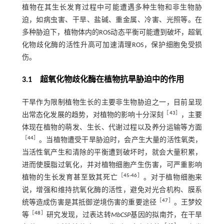
植物在其生长发育过程中可能遭遇多种生物和非生物胁
迫，如病虫害、干旱、盐碱、重金属、冷害、光照等。在
多种胁迫下，植物体内的ROS动态平衡可能遭到破坏，超氧
化物歧化酶的活性升高可加速清理ROS，保护细胞免受损
伤。
3.1 超氧化物歧化酶在植物抗旱胁迫中的作用
干旱作为限制植物生长的主要非生物胁迫之一，目前呈现
［
43
］
出常态化发展的趋势，对植物的影响十分深刻
，主要
体现在植物的萌发、生长、代谢过程以及养分运输等方面
［
44
］
。当植物遭受干旱胁迫时，会产生大量的活性氧类，
当活性氧产生和清除的平衡遭到破坏时，就会大量积累，
进而使膜脂过氧化，并对植物细胞产生伤害，可严重影响
［
45
-
46
］
植物的生长发育甚至致其死亡
。对于植物细胞来
说，增强和维持抗氧化酶的活性，避免对光合机构、膜系
［
47
］
统等造成伤害是其抵御逆境伤害的重要途径
。王梦姣
［
48
］
等
研究发现，过表达转
MbCSP
基因的拟南芥，在干旱