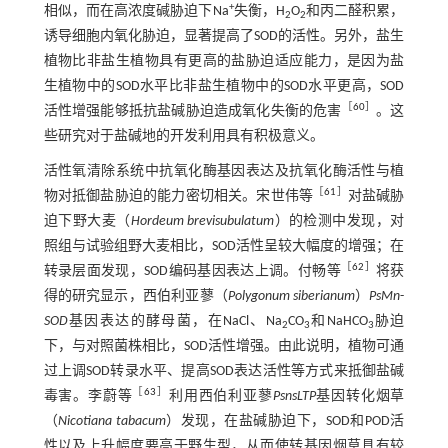
+
相似，而在高浓度碱胁迫下Na
失衡，H
O
和丙二醛积累，
2
2
诱导细胞内氧化胁迫，显著提高了SOD的活性。另外，盐生
植物比非盐生植物具有更高的盐胁迫适应能力，是因为盐
生植物中的SOD水平比非盐生植物中的SOD水平更高，SOD
［
60
］
活性增强能够抵抗盐碱胁迫造成氧化失衡的危害
。这
些研究对于盐碱地的开发利用具有积极意义。
活性氧清除系统中抗氧化酶基因表达及抗氧化酶活性与植
［
61
］
物对抵御盐胁迫的能力密切相关。宋世伟等
对盐碱胁
迫下野大麦（
Hordeum brevisubulatum
）的检测中发现，对
照组与试验组野大麦相比，SOD活性呈较大幅度的增强；在
［
62
］
转录层面发现，SOD编码基因表达上调。付畅等
将获
得的研究显示，西伯利亚蓼（
Polygonum siberianum
）
PsMn
-
SOD
基因表达的酵母菌，在NaCl、Na
CO
和NaHCO
胁迫
2
3
3
下，与对照菌株相比，SOD活性增强。由此说明，植物可通
过上调SOD转录水平、提高SOD表达活性等方式来抵御盐碱
［
63
］
毒害。李蔚等
利用西伯利亚蓼
PsnsLTP
基因转化烟草
（
Nicotiana tabacum
）发现，在盐碱胁迫下，SOD和POD活
性以及上升幅度要高于野生型，从而使转基因烟草具有较