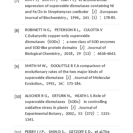
KIM
F J
，
KIM
H P
，
HAH
Y C
，
et al
.Differential
[7]
expression of superoxide dismutases containing Ni
and Fe/Zn in
Streptomyces coelicolor
［J］.
European
Journal of Biochemistry
，
1996
，
241
（1）：178-85.
ROBINETT
N G
，
PETERSON
R L
，
CULOTTA
V
[8]
C
.Eukaryotic copper-only superoxide
dismutases（SODs）：a new class of SOD enzymes
and SOD-like protein domains［J］.
Journal of
Biological Chemistry
，
2018
，
29
（13）：4636-4643.
SMITH
M W
，
DOOLITTLE
R F
.A comparison of
[9]
evolutionary rates of the two major kinds of
superoxide dismutase［J］.
Journal of Molecular
Evolution
，
1992
，
34
：175-184.
ALSCHER
R G
，
ERTURK
N
，
HEATH
L S
.Role of
[10]
superoxide dismutases（SODs） in controlling
oxidative stress in plants［J］.
Journal of
Experimental Botany
，
2002
，
53
（372）：1331-
1341.
PERRY
J J P
，
SHIN
D S
，
GETZOFF
E D
，
et al
.The
[11]