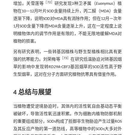
［
72
］
增加。关雪莲等
研究发现3种卫矛属（
Euonymus
）植
物在10—12月叶片SOD含量持续上升，丙二醛（MDA）含量
逐渐下降，说明SOD对MDA具有消除作用；但在12月—次年
1月SOD含量下降而MDA含量逐渐上升，这在一定程度上说
明植物体内的调节作用是有限的，不能无限地缓解MDA对
植物的损害。
另有研究表明，一些转基因植株与野生型植株相比具有更
［
73
］
强的抗寒能力。刘荣梅等
在研究低温胁迫对转基因烟
草的影响中发现转
RD29A
-
CBF3
基因烟草的SOD活性高于野
生型烟草，这对在分子方面研究植物抗寒具有借鉴作用。
4
总结与展望
当植物遭受逆境胁迫时，其体内的活性氧自由基动态平衡
被破坏，导致活性氧迅速积累。作为细胞内植物防御机制
的重要组成部分，SODs构成了抵御非生物胁迫产生过量ROS
及其反应产物的第一道防线，高等植物中的SODs大多对外