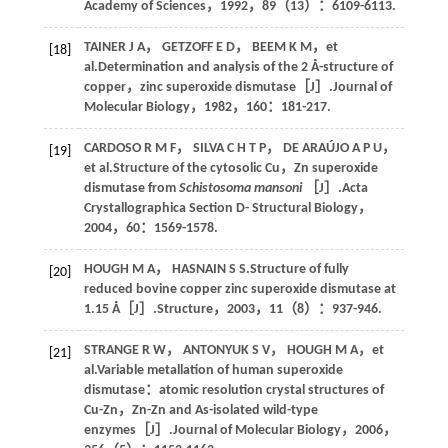
Academy of Sciences
，
1992
，
89
（13）：6109-6113.
TAINER
J A
，
GETZOFF
E D
，
BEEM
K M
，
et
[18]
al
.Determination and analysis of the 2 Å-structure of
copper，zinc superoxide dismutase［J］.
Journal of
Molecular Biology
，
1982
，
160
：181-217.
CARDOSO
R M F
，
SILVA
C H T P
，
DE ARAÚJO
A P U
，
[19]
et al
.Structure of the cytosolic Cu，Zn superoxide
dismutase from
Schistosoma mansoni
［J］.
Acta
Crystallographica Section D- Structural Biology
，
2004
，
60
：1569-1578.
HOUGH
M A
，
HASNAIN
S S
.Structure of fully
[20]
reduced bovine copper zinc superoxide dismutase at
1.15 Å［J］.
Structure
，
2003
，
11
（8）：937-946.
STRANGE
R W
，
ANTONYUK
S V
，
HOUGH
M A
，
et
[21]
al
.Variable metallation of human superoxide
dismutase：atomic resolution crystal structures of
Cu-Zn，Zn-Zn and As-isolated wild-type
enzymes［J］.
Journal of Molecular Biology
，
2006
，