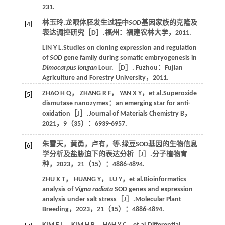
231.
林玉玲.龙眼体胚发生过程中
SOD
基因家族的克隆及
[4]
表达调控研究［D］.福州：福建农林大学，
2011
.
LIN
Y L
.Studies on cloning expression and regulation
of
SOD
gene family during somatic embryogenesis in
Dimocarpus longan
Lour.［D］. Fuzhou：Fujian
Agriculture and Forestry University，
2011
.
ZHAO
H Q
，
ZHANG
R F
，
YAN
X Y
，
et al
.Superoxide
[5]
dismutase nanozymes：an emerging star for anti-
oxidation［J］.
Journal of Materials Chemistry B
，
2021
，
9
（35）：6939-6957.
朱雪天，黄勇，卢有，
等
.绿豆SOD基因的生物信息
[6]
学分析及盐胁迫下的表达分析［J］.
分子植物育
种
，
2023
，
21
（15）：4886-4894.
ZHU
X T
，
HUANG
Y
，
LU
Y
，
et al
.Bioinformatics
analysis of
Vigna radiata
SOD genes and expression
analysis under salt stress［J］.
Molecular Plant
Breeding
，
2023
，
21
（15）：4886-4894.