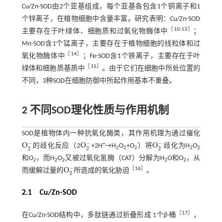
Cu/Zn-SOD由2个亚基组成，每个亚基各包含1个铜离子和1
个锌离子，在植物细胞中含量丰富。研究表明：Cu/Zn-SOD
［
10
-
13
］
主要存在于叶绿体、细胞质和过氧化物酶体中
；
Mn-SOD含1个锰离子，主要存在于植物细胞的线粒体和过
［
14
］
氧化物酶体中
；Fe-SOD含1个铁离子，主要存在于叶
［
15
］
绿体和细胞质基质中
。由于它们在细胞中所处位置的
不同，3种SOD在细胞防御中所起作用基本不重叠。
2
不同
SOD
理化性质与作用机制
SOD是植物体内一种抗氧化酶类，其作用机理为通过催化
−
−
−
O
O
O
+
的歧化反应（2
+2H
→H
O
+O
）将
歧化为H
O
O
2
-
O
2
-
O
2
-
2
2
2
2
2
2
2
2
和O
，而H
O
又被过氧化氢酶（CAT）分解为H
O和O
，从
2
2
2
2
2
−
O
［
16
］
而缓解过量的
所造成的氧化胁迫
。
O
2
-
2
2.1 Cu/Zn-SOD
［
17
］
在Cu/Zn-SOD结构中，多肽链通过折叠形成 1个
β
-桶
，