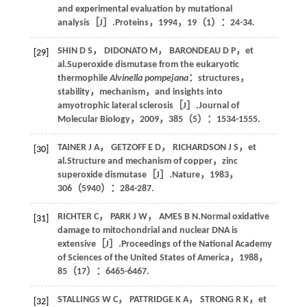
and experimental evaluation by mutational
analysis［J］.
Proteins
，
1994
，
19
（1）：24-34.
SHIN
D S
，
DIDONATO
M
，
BARONDEAU
D P
，
et
[29]
al
.Superoxide dismutase from the eukaryotic
thermophile
Alvinella pompejana
：structures，
stability，mechanism，and insights into
amyotrophic lateral sclerosis［J］.
Journal of
Molecular Biology
，
2009
，
385
（5）：1534-1555.
TAINER
J A
，
GETZOFF
E D
，
RICHARDSON
J S
，
et
[30]
al
.Structure and mechanism of copper，zinc
superoxide dismutase［J］.
Nature
，
1983
，
306
（5940）：284-287.
RICHTER
C
，
PARK
J W
，
AMES
B N
.Normal oxidative
[31]
damage to mitochondrial and nuclear DNA is
extensive［J］.
Proceedings of the National Academy
of Sciences of the United States of America
，
1988
，
85
（17）：6465-6467.
STALLINGS
W C
，
PATTRIDGE
K A
，
STRONG
R K
，
et
[32]