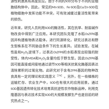
源性刺激具有高度反应。由于不同的SOD分布于不同的亚细
胞结构体中，因此，常见的Mn-SOD、Fe-SOD及Cu/Zn-SOD在
植物细胞中发挥功能不冲突，可有效减缓过量活性氧带来
的损伤。
近年来，研究人员利用SOD的酶活性，其在抗旱、耐盐碱作
物改良中得到广泛应用。本研究团队克隆了水稻
OsZFP6
基
因并构建植物表达载体，进行同源转化，研究过表达和野
生型株系在不同胁迫条件下的生长差异。试验发现，在碱
性盐和H
O
逆境下，过表达
OsZFP6
的水稻表现出较强的耐
2
2
受性，体内MDA和H
O
含量均低于野生型。因此
OsZFP6
基
2
2
因可能直接或间接地通过调节SOD等相关抗氧化酶基因表达
清除累积的过氧化物。此研究对于含有
ZFP6
基因的物种改
［
74
］
良具有一定的理论和实践意义
。另外，在一些植株的
运输贮存、农业生产中，SOD也有很大的应用前景。通过
SOD基因遗传转化技术培育高抗逆性农作物新品种，利用克
隆基因与表达技术实现SOD的大规模发酵生产也是目前的研
究热点之一。