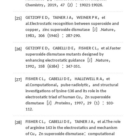
Chemistry
，
2019
，
47
（2）：19021-19026.
GETZOFF
E D
，
TAINER
J A
，
WEINER
P K
，
et
[25]
al
.Electrostatic recognition between superoxide and
copper，zinc superoxide dismutase［J］.
Nature
，
1983
，
306
（5940）：287-290.
GETZOFF
E D
，
CABELLI
D E
，
FISHER
C L
，
et al
.Faster
[26]
superoxide dismutase mutants designed by
enhancing electrostatic guidance［J］.
Nature
，
1992
，
358
（6384）：347-351.
FISHER
C L
，
CABELLI
D E
，
HALLEWELL
R A
，
et
[27]
al
.Computational，pulse-radiolytic，and structural
investigations of lysine-136 and its role in the
electrostatic triad of human Cu，Zn superoxide
dismutase［J］.
Proteins
，
1997
，
29
（1）：103-
112.
FISHER
C L
，
CABELLI
D E
，
TAINER
J A
，
et al
.The role
[28]
of arginine 143 in the electrostatics and mechanism
of Cu，Zn superoxide dismutase：computational