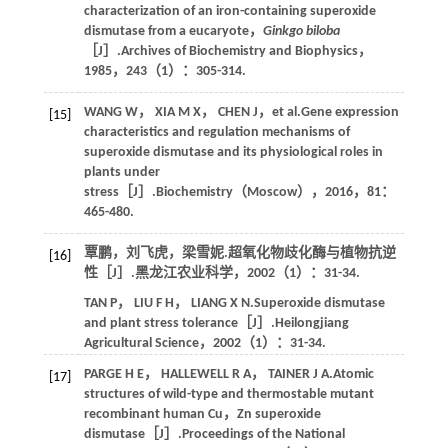
characterization of an iron-containing superoxide
dismutase from a eucaryote，
Ginkgo biloba
［J］.
Archives of Biochemistry and Biophysics
，
1985
，
243
（1）：305-314.
WANG
W
，
XIA
M X
，
CHEN
J
，
et al
.Gene expression
[15]
characteristics and regulation mechanisms of
superoxide dismutase and its physiological roles in
plants under
stress［J］.
Biochemistry（Moscow）
，
2016
，
81
：
465-480.
覃鹏，刘飞虎，梁雪妮.超氧化物歧化酶与植物抗逆
[16]
性［J］.
黑龙江农业科学
，
2002
（1）：31-34.
TAN
P
，
LIU
F H
，
LIANG
X N
.Superoxide dismutase
and plant stress tolerance［J］.
Heilongjiang
Agricultural Science
，
2002
（1）：31-34.
PARGE
H E
，
HALLEWELL
R A
，
TAINER
J A
.Atomic
[17]
structures of wild-type and thermostable mutant
recombinant human Cu，Zn superoxide
dismutase［J］.
Proceedings of the National