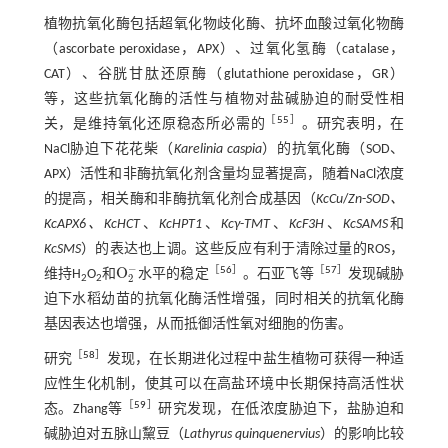
植物抗氧化酶包括超氧化物歧化酶、抗坏血酸过氧化物酶
（ascorbate peroxidase，APX）、过氧化氢酶（catalase，
CAT）、谷胱甘肽还原酶（glutathione peroxidase，GR）
等，这些抗氧化酶的活性与植物对盐碱胁迫的耐受性相
［
55
］
关，是维持氧化还原稳态所必需的
。研究表明，在
NaCl胁迫下花花柴（
Karelinia caspia
）的抗氧化酶（SOD、
APX）活性和非酶抗氧化剂含量均显著提高，随着NaCl浓度
的提高，相关酶和非酶抗氧化剂合成基因（
KcCu
/
Zn
-
SOD、
KcAPX6、KcHCT
、
KcHPT1
、
Kcγ
-
TMT
、
KcF3H
、
KcSAMS
和
KcSMS
）的表达也上调。这些反应有利于清除过量的ROS，
−
O
［
56
］
［
57
］
维持H
O
和
水平的稳定
。石亚飞等
发现碱胁
O
2
-
2
2
2
迫下水稻幼苗的抗氧化酶活性增强，同时相关的抗氧化酶
基因表达也增强，从而抵御活性氧对细胞的伤害。
［
58
］
研究
发现，在长期进化过程中盐生植物可获得一种适
应性生化机制，使其可以在高盐环境中长期保持高活性状
［
59
］
态。Zhang等
研究发现，在低浓度胁迫下，盐胁迫和
碱胁迫对五脉山黧豆（
Lathyrus quinquenervius
）的影响比较