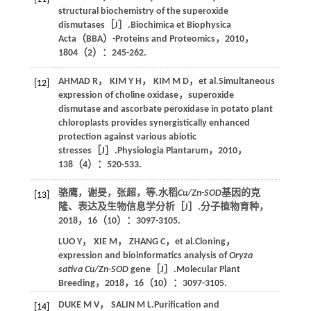
structural biochemistry of the superoxide
dismutases［J］.
Biochimica et Biophysica
Acta（BBA）-Proteins and Proteomics
，
2010
，
1804
（2）：245-262.
AHMAD
R
，
KIM
Y H
，
KIM
M D
，
et al
.Simultaneous
[12]
expression of choline oxidase，superoxide
dismutase and ascorbate peroxidase in potato plant
chloroplasts provides synergistically enhanced
protection against various abiotic
stresses［J］.
Physiologia Plantarum
，
2010
，
138
（4）：520-533.
骆鹰，谢旻，张超，
等
.水稻
Cu/Zn-SOD
基因的克
[13]
隆、表达及生物信息学分析［J］.
分子植物育种
，
2018
，
16
（10）：3097-3105.
LUO
Y
，
XIE
M
，
ZHANG
C
，
et al
.Cloning，
expression and bioinformatics analysis of
Oryza
sativa
Cu/Zn-SOD
gene［J］.
Molecular Plant
Breeding
，
2018
，
16
（10）：3097-3105.
DUKE
M V
，
SALIN
M L
.Purification and
[14]