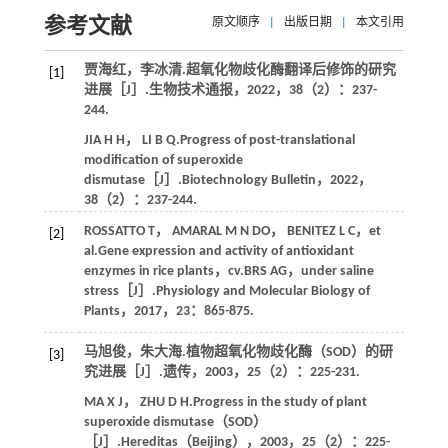
参考文献
原文顺序
|
出版日期
|
本文引用
贾海红，李冰清.超氧化物歧化酶翻译后修饰的研究
[1]
进展［J］.
生物技术通报
，
2022
，
38
（2）：237-
244.
JIA
H H
，
LI
B Q
.Progress of post-translational
modification of superoxide
dismutase［J］.
Biotechnology Bulletin
，
2022
，
38
（2）：237-244.
ROSSATTO
T
，
AMARAL M N
DO
，
BENITEZ
L C
，
et
[2]
al
.Gene expression and activity of antioxidant
enzymes in rice plants，cv.BRS AG，under saline
stress［J］.
Physiology and Molecular Biology of
Plants
，
2017
，
23
：865-875.
马旭俊，朱大海.植物超氧化物歧化酶（SOD）的研
[3]
究进展［J］.
遗传
，
2003
，
25
（2）：225-231.
MA
X J
，
ZHU
D H
.Progress in the study of plant
superoxide dismutase（SOD）
［J］.
Hereditas（Beijing）
，
2003
，
25
（2）：225-