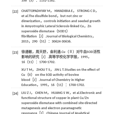
356
（5）：1152-1162.
CHATTOPADHYAY
M
，
NWADIBIA
E
，
STRONG
C D
，
[22]
et al
.The disulfide bond，but not zinc or
dimerization，controls initiation and seeded growth
in Amyotrophic Lateral Sclerosis-linked Cu，Zn
superoxide dismutase（SOD1）
fibrillation［J］.
Journal of Biological Chemistry
，
2015
，
290
（51）：30624-30636.
徐通敏，周天舒，金利通.Cu（Ⅱ）对牛血SOD活性
[23]
影响的研究［J］.
高等学校化学学报
，
1995
，
16
（11）：1700-1702.
XU
T M
，
ZHOU
T S
，
JIN
L T
.Studies on the effect of
Cu（II） on the SOD activity of bovine
blood［J］.
Journal of Chemistry in Higher
Education
，
1995
，
16
（11）：1700-1702.
LIU
Z J
，
CHEN
M
，
HUANG
S W
，
et al
.Electronic and
[24]
functional structure of copper in plant Cu/Zn
superoxide dismutase with combined site-directed
mutagenesis and electron paramagnetic
resonance［J］.
Chinese Journal of Analytical