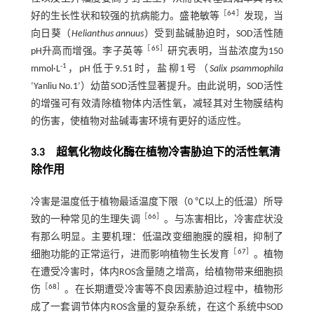
［
64
］
好的生长性状和较强的抗病能力。盛艳敏等
发现，当
向日葵（
Helianthus annuus
）受到盐碱胁迫时，SOD活性随
［
65
］
pH升高而增强。李子英等
研究表明，当盐浓度为150
-1
mmol·L
，pH低于9.51时，盐柳1号（
Salix psammophila
‘Yanliu No.1’）幼苗SOD活性显著提升。由此说明，SOD活性
的增强可有效清除植物体内活性氧，减轻其对生物膜结构
的伤害，使植物对盐碱毒害环境有更好的适应性。
3.3 超氧化物歧化酶在植物冷害胁迫下的活性氧清
除作用
冷害是温度低于植物最适温度下限（0 ℃以上的低温）所导
［
66
］
致的一种常见的生理失调
。与冻害相比，冷害症状没
有那么明显。主要机理：低温改变细胞膜的膜相，抑制了
［
67
］
细胞功能的正常运行，进而影响植物生长发育
。植物
在遭受冷害时，体内ROS含量随之增高，给植物带来细胞损
［
68
］
伤
。在长期遭受冷害等不良因素胁迫过程中，植物形
成了一套调节体内ROS含量的复杂系统，在这个系统中SOD