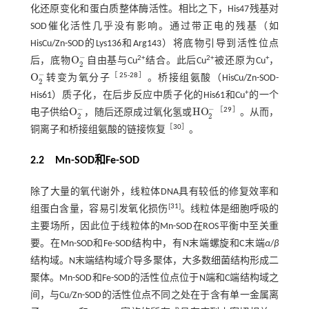
化还原变化和蛋白质整体酶活性。相比之下，His47残基对
SOD催化活性几乎没有影响。通过带正电的残基（如
HisCu/Zn-SOD的Lys136和Arg143）将底物引导到活性位点
−
O
2+
2+
+
后，底物
自由基与Cu
结合。此后Cu
被还原为Cu
，
O
2
-
2
−
O
［
25
-
28
］
转变为氧分子
。桥接组氨酸（HisCu/Zn-SOD-
O
2
-
2
+
His61）质子化，在后步反应中质子化的His61和Cu
的一个
−
−
O
H
O
［
29
］
电子供给
，随后还原成过氧化氢或
。从而，
O
2
-
H
O
2
-
2
2
［
30
］
铜离子和桥接组氨酸的链接恢复
。
2.2 Mn-SOD和Fe-SOD
除了大量的氧代谢外，线粒体DNA具有较低的修复效率和
[
31
]
组蛋白含量，容易引发氧化损伤
。线粒体是细胞呼吸的
主要场所，因此位于线粒体的Mn-SOD在ROS平衡中至关重
要。在Mn-SOD和Fe-SOD结构中，有N末端螺旋和C末端
α
/
β
结构域。N末端结构域介导多聚体，大多数细菌结构形成二
聚体。Mn-SOD和Fe-SOD的活性位点位于N端和C端结构域之
间，与Cu/Zn-SOD的活性位点不同之处在于含有单一金属离