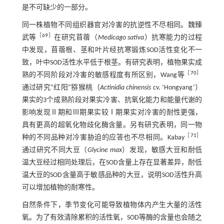
是不可缺少的一部分。
同一株植物不同组织器官对冷害的抗逆性不尽相同。魏臻
［
69
］
武等
在研究苜蓿（
Medicago sativa
）抗寒能力的过程
中发现，苜蓿根、茎和叶片经抗寒锻炼SOD活性变化不一
致，叶中SOD活性水平低于根茎。有研究表明，植物果实成
［
70
］
熟的不同阶段对冷害的敏感程度有所区别，Wang等
通过研究“红阳”猕猴桃（
Actinidia chinensis
cv. ‘Hongyang’）
果实的3个成熟阶段对果实冷害、抗氧化能力和能量代谢的
影响发现Ⅱ期和Ⅲ期果实较Ⅰ期果实对冷害的耐性更强，
具有更高的超氧化物歧化酶含量。另有研究表明，同一物
［
71
］
种的不同品种对冷害胁迫的应答也不尽相同。Kabay
通过研究不同大豆（
Glycine max
）发现，敏感大豆和耐低
温大豆经过相同处理后，在SOD含量上存在显著差异，耐低
温大豆的SOD含量高于敏感品种的大豆，说明SOD活性升高
可以增加植物的耐寒性。
自然条件下，季节变化可能导致植物体内产生大量的活性
氧。为了有效清除累积的活性氧，SOD等酶的含量也会随之