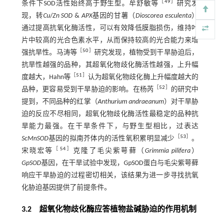
［
49
］
条件下SOD活性始终高于野生型。牟舒敏等
研究发
现，转
Cu
/
Zn SOD
&
APX
基因的甘薯（
Dioscorea esculenta
）
通过提高抗氧化酶活性，可以有效降低膜脂损伤，维持叶
片中较高的光合色素水平，从而保持较高的光合能力来增
［
50
］
强抗旱性。马涛等
研究发现，植物受到干旱胁迫后，
抗旱性越强的品种，其超氧化物歧化酶活性越强，上升幅
［
51
］
度越大，Hahn等
认为超氧化物歧化酶上升幅度越大的
［
52
］
品种，更容易受到干旱胁迫的影响。在杨芮
的研究中
提到，不同品种的红掌（
Anthurium andraeanum
）对干旱胁
迫的反应不尽相同，超氧化物歧化酶活性最稳定的品种抗
旱能力最强。在干旱条件下，与野生型相比，过表达
［
53
］
ScMnSOD
基因的拟南芥体内的活性氧积累明显减少
。
［
54
］
宋晓宏等
克隆了毛尖紫萼藓（
Grimmia pilifera
）
GpSOD
基因，在干旱试验中发现，GpSOD蛋白与毛尖紫萼藓
响应干旱胁迫的过程密切相关，该结果为进一步寻找抗氧
化胁迫基因提供了前提条件。
3.2 超氧化物歧化酶应答植物盐碱胁迫的作用机制