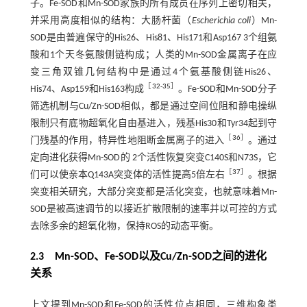
子。Fe-SOD和Mn-SOD家族的所有成员在序列上密切相关，
并采用高度相似的结构：大肠杆菌（
Escherichia coli
）Mn-
SOD是由普遍保守的His26、His81、His171和Asp167 3个组氨
酸和1个天冬氨酸侧链构成；人类的Mn-SOD金属离子在应
变三角双锥几何结构中是通过4个氨基酸侧链His26、
［
32
-
35
］
His74、Asp159和His163构成
。Fe-SOD和Mn-SOD分子
筛选机制与Cu/Zn-SOD相似，都是通过空间位阻和静电操纵
限制只有底物超氧化自由基进入，残基His30和Tyr34起到守
［
36
］
门残基的作用，特异性地阻断金属离子的进入
。通过
定向进化获得Mn-SOD的 2个活性恢复突变C140S和N73S，它
［
37
］
们可以使亲本Q143A突变体的活性提高5倍左右
。根据
突变相关研究，大部分突变都是活化突变，也就意味着Mn-
SOD是被高速调节的以接近扩散限制的速率并以可控的方式
去除多余的超氧化物，保持ROS的动态平衡。
2.3 Mn-SOD、Fe-SOD以及Cu/Zn-SOD之间的进化
关系
上文提到Mn-SOD和Fe-SOD的活性位点相同，三维构象类