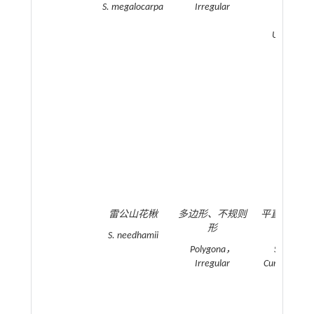
起
S. megalocarpa
Irregular
Curved，
Undulate
Raised
雷公山花楸
多边形、不规则
平直、弧状
形
起
S. needhamii
Polygona，
Straight
Irregular
Curved；Rai