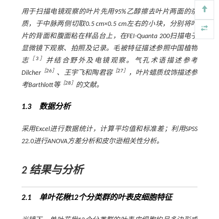
用于扫描电镜观察的叶片先用95%乙醇擦去叶片两面的杂
质，于中脉两侧切取0.5 cm×0.5 cm左右的小块，分别将叶
片的背面和腹面粘在样品台上，在FEI-Quanta 200扫描电子
显微镜下观察、拍照及记录。毛被特征描述参照中国植物
［
3
］
志
并结合野外及电镜观察。气孔术语描述参考
［
26
］
［
27
］
Dilcher
、王宇飞和陶君容
，叶片蜡质纹饰描述参
［
28
］
考Barthlott等
的文献。
1.3 数据分析
采用Excel进行数据统计，计算平均值和标准差；利用SPSS
22.0进行ANOVA方差分析和皮尔逊相关性分析。
2
结果与分析
2.1 单叶花楸12个分类群的叶表皮细胞特征