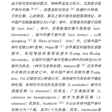
由于研究资料相对匮乏、物种界定歧义较大，尤其是中国
［
8
-
10
］
［
8
］
产单叶花楸
。俞德浚和关克俭
依据叶片种类、
子房位置、心皮数目、果实上萼片宿存或脱落等特征，将
中国产花楸属植物分为3个组：单叶、花萼宿存的置于冠萼
组（sect.
Aria
），单叶、花萼脱落的置于落萼组（sect.
Micromeles
），复叶的置于复叶组（Sect.
Sorbus
）。Lu和
［
5
］
Spongberg
在《Flora of China》（FOC）中，记录中国产
［
1
］
单叶花楸31种7变种；Phipps等
在苹果亚科植物名录整
理中，将冠萼组和落萼组提升为subg.
Aria
和subg.
Micromeles
，记录的中国产单叶花楸34种中的6种在FOC中
［
9
］
被作为异名、1种作为变种处理；Aldasoro等
在世界单
叶花楸的分类修订中，将中国产单叶花楸均置于subg.
Aria
，FOC记录的仅21种被认可，其他被作为异名和不确定
种处理，本研究中涉及的毛背花楸（
S. aronioides
）被作为
滇缅花楸（
S. thomsonii
）的异名、广东美脉花楸（
S.
caloneura
var.
kwangtungensis
）被作为美脉花楸（
S.
［
10
］
caloneura
）的异名。Rushforth
于2018年将中国产单叶
花楸分为7个属，其中5个为新属；同年，Mezhenska等