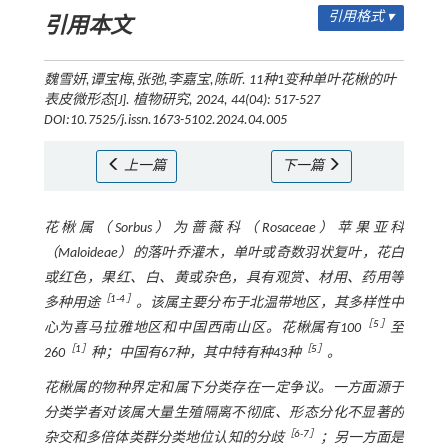
引用格式 ▾
引用本文
魏雪妍,谭宝梅,张弛,李嘉宝,陈昕. 11种1变种单叶花楸的叶
表皮微形态[J].
植物研究
, 2024, 44(04): 517-527
DOI:10.7525/j.issn.1673-5102.2024.04.005
上一篇
下一篇
花楸属（
Sorbus
）为蔷薇科（Rosaceae）苹果亚科
（Maloideae）的落叶乔灌木，单叶或奇数羽状复叶，花白
或红色，果红、白、黄或杂色，具有观赏、材用、药用等
［
1
-
4
］
多种用途
。该属主要分布于北温带地区，其多样性中
［
5
］
心为喜马拉雅地区和中国西南山区。花楸属有100
至
［
1
］
［
5
］
260
种；中国有67种，其中特有种43种
。
花楸属的物种界定和属下分类存在一定争议。一方面源于
分类学者对该属大量生殖隔离不彻底、形态分化不显著的
［
6
-
7
］
杂交和多倍体类群分类地位认知的分歧
；另一方面是