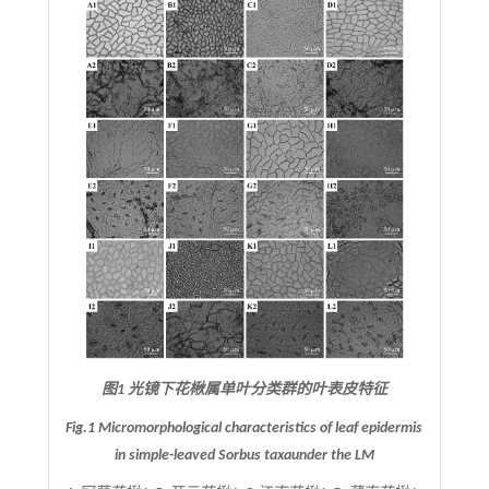
图1 光镜下花楸属单叶分类群的叶表皮特征
Fig.1 Micromorphological characteristics of leaf epidermis
in simple-leaved
Sorbus
taxa
under the LM