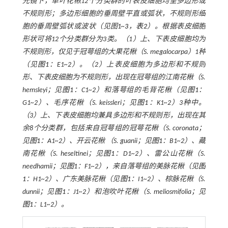
光镜下，单叶花楸12个分类群的叶表皮细胞均呈多边形或
不规则形；多边形细胞的垂周壁平直或弧状，不规则形细
胞的垂周壁弧状或波状（见图
1
~
3
，
表2
）。根据表皮细胞
形状可将12个分类群分为3类。（1）上、下表皮细胞均为
不规则形，仅见于冠萼组的大果花楸（
S. megalocarpa
）1种
（见
图1
：E1~2）。（2）上表皮细胞为多边形和不规则
形、下表皮细胞为不规则形，出现在冠萼组的江南花楸（
S.
hemsleyi
；见
图1
：C1~2）和落萼组的毛背花楸（见
图1
：
G1~2）、毛序花楸（
S. keissleri
；见
图1
：K1~2）3种中。
（3）上、下表皮细胞均兼具多边形和不规则形，出现在其
余8个分类群，包括来自冠萼组的冠萼花楸（
S. coronata
；
见
图1
：A1~2）、开云花楸 （
S. guanii
；见
图1
：B1~2）、藏
南花楸（
S. heseltinei
；见
图1
：D1~2）、雷公山花楸（
S.
needhamii
；见
图1
：F1~2），来自落萼组的美脉花楸（见
图
1
：H1~2）、广东美脉花楸（见
图1
：I1~2）、棕脉花楸（
S.
dunnii
；见
图1
：J1~2）和泡吹叶花楸（
S. meliosmifolia
；见
图1
：L1~2）。