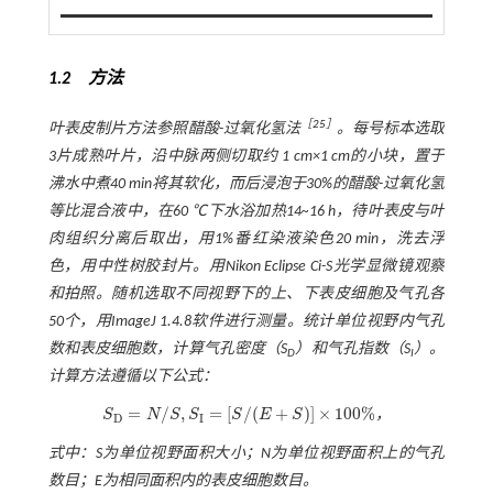
1.2 方法
［
25
］
叶表皮制片方法参照醋酸-过氧化氢法
。每号标本选取
3片成熟叶片，沿中脉两侧切取约 1 cm×1 cm的小块，置于
沸水中煮40 min将其软化，而后浸泡于30%的醋酸-过氧化氢
等比混合液中，在60 ℃下水浴加热14~16 h，待叶表皮与叶
肉组织分离后取出，用1%番红染液染色20 min，洗去浮
色，用中性树胶封片。用Nikon Eclipse Ci-S光学显微镜观察
和拍照。随机选取不同视野下的上、下表皮细胞及气孔各
50个，用ImageJ 1.4.8软件进行测量。统计单位视野内气孔
数和表皮细胞数，计算气孔密度（
S
）和气孔指数（
S
）。
D
I
计算方法遵循以下公式：
=
/
,
=
[
/
(
+
)
]
×
100
%
S
N
S
S
S
E
S
，
S
D
=
N
/
S
,
S
I
=
[
S
/
(
E
+
S
)
]
×
100
%
D
I
式中：
S
为单位视野面积大小；
N
为单位视野面积上的气孔
数目；
E
为相同面积内的表皮细胞数目。