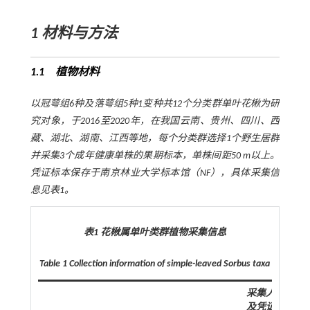
1
材料与方法
1.1 植物材料
以冠萼组6种及落萼组5种1变种共12个分类群单叶花楸为研
究对象，于2016至2020年，在我国云南、贵州、四川、西
藏、湖北、湖南、江西等地，每个分类群选择1个野生居群
并采集3个成年健康单株的果期标本，单株间距50 m以上。
凭证标本保存于南京林业大学标本馆（NF），具体采集信
息见
表1
。
表1 花楸属单叶类群植物采集信息
Table 1 Collection information of simple-leaved
Sorbus
taxa
采集人
及凭证