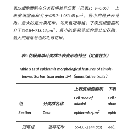
表皮细胞面积在分类群间差异显著（见
表3
；
P
<0.05），上
2
表皮细胞面积介于428.7~1 083.48 μm
，最小的是开云花
楸，最大的是大果花楸，均来自冠萼组；下表皮细胞面积
2
介于363.84~713.18 μm
，最小的是冠萼组的雷公山花楸，
最大的是落萼组的毛背花楸。
表3 花楸属单叶类群叶表皮形态特征（定量性状）
Table 3
Leaf epidermis morphological features of simple-
leaved
Sorbus
taxa under LM
（
quantitative traits
）
上表皮细胞面积
下表皮细胞
Cell area of
Cell area of
组
分类群名称
adaxial
abaxial
2
Section
Taxa
epidermis/μm
epidermis/μm
冠萼组
冠萼花楸
594.07±144.91g
448.58±111.6