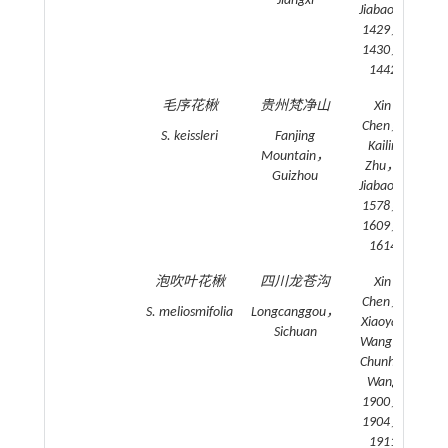
Jiangxi
Jiabao Li
1429，
1430，
1442
毛序花楸
贵州梵净山
Xin
20
Chen，
S. keissleri
Fanjing
Kailin
Mountain，
Zhu，
Guizhou
Jiabao Li
1578，
1609，
1614
泡吹叶花楸
四川龙苍沟
Xin
20
Chen，
S. meliosmifolia
Longcanggou，
Xiaoyan
Sichuan
Wang，
Chunhui
Wang
1900，
1904，
1911