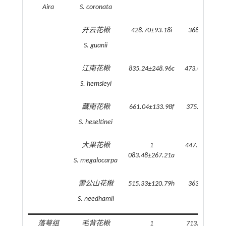
Aira
S. coronata
开云花楸
428.70±93.18i
368.27±83.0
S. guanii
江南花楸
835.24±248.96c
473.07±172.9
S. hemsleyi
藏南花楸
661.04±133.98f
375.27±105.0
S. heseltinei
大果花楸
1
447.70±107.6
083.48±267.21a
S. megalocarpa
雷公山花楸
515.33±120.79h
363.84±83.0
S. needhamii
落萼组
毛背花楸
1
713.18±187.9