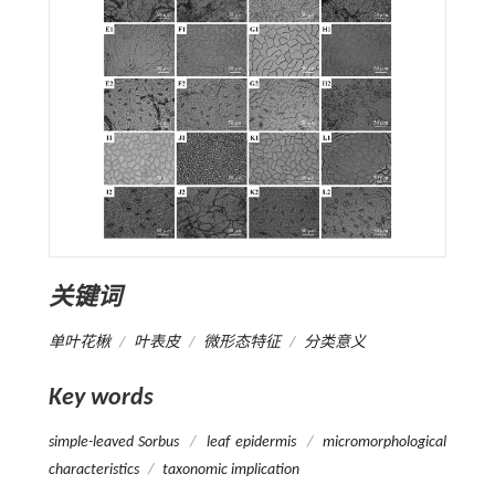
关键词
单叶花楸
/
叶表皮
/
微形态特征
/
分类意义
Key words
simple-leaved
Sorbus
/
leaf epidermis
/
micromorphological
characteristics
/
taxonomic implication