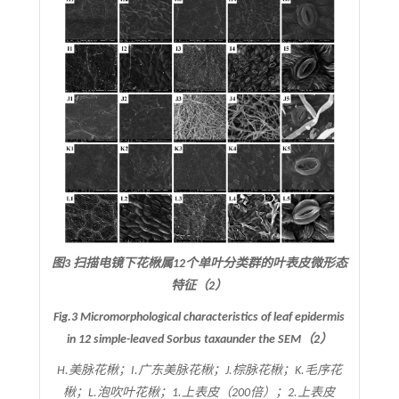
图3 扫描电镜下花楸属12个单叶分类群的叶表皮微形态
特征（2）
Fig.3 Micromorphological characteristics of leaf epidermis
in 12 simple-leaved
Sorbus
taxa
under the SEM（2）
H.美脉花楸；I.广东美脉花楸；J.棕脉花楸；K.毛序花
楸；L.泡吹叶花楸；1.上表皮（200倍）；2.上表皮