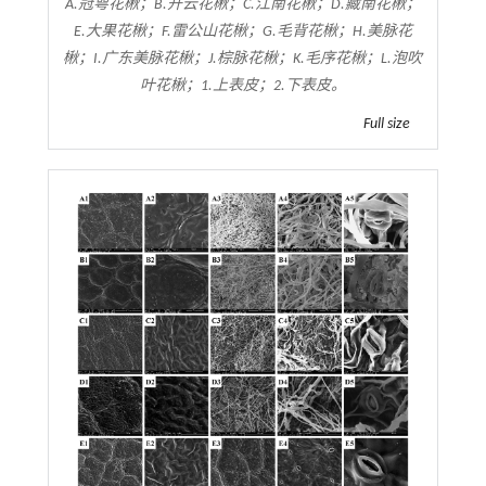
A.冠萼花楸；B.开云花楸；C.江南花楸；D.藏南花楸；
E.大果花楸；F.雷公山花楸；G.毛背花楸；H.美脉花
楸；I.广东美脉花楸；J.棕脉花楸；K.毛序花楸；L.泡吹
叶花楸；1.上表皮；2.下表皮。
Full size