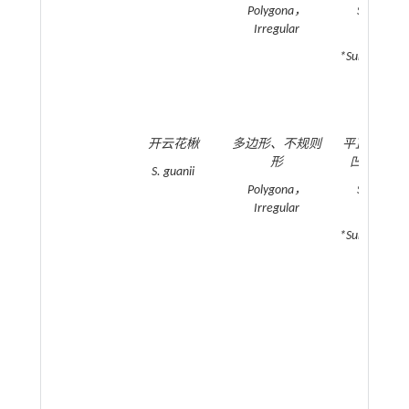
Polygona，
Straight
Irregular
Curved；
*Sunken/Invis
开云花楸
多边形、不规则
平直、弧状
形
凹陷/不可
S. guanii
Polygona，
Straight
Irregular
Curved；
*Sunken/Invis