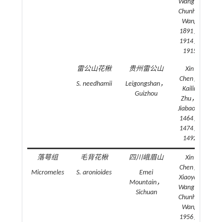
Wang，
Chunhui
Wang
1891，
1914，
1915
雷公山花楸
贵州雷公山
Xin
20
Chen，
S. needhamii
Leigongshan，
Kailin
Guizhou
Zhu，
Jiabao Li
1464，
1474，
1492
落萼组
毛背花楸
四川峨眉山
Xin
20
Chen，
Micromeles
S. aronioides
Emei
Xiaoyan
Mountain，
Wang，
Sichuan
Chunhui
Wang
1956，