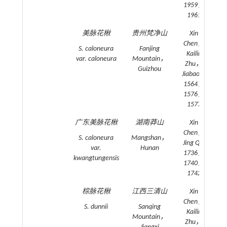
1959，
1961
美脉花楸
贵州梵净山
Xin
20
Chen，
S. caloneura
Fanjing
Kailin
var.
caloneura
Mountain，
Zhu，
Guizhou
Jiabao Li
1564，
1576，
1577
广东美脉花楸
湖南莽山
Xin
20
Chen，
S. caloneura
Mangshan，
Jing Qiu
var.
Hunan
1736，
kwangtungensis
1740，
1742
棕脉花楸
江西三清山
Xin
20
Chen，
S. dunnii
Sanqing
Kailin
Mountain，
Zhu，