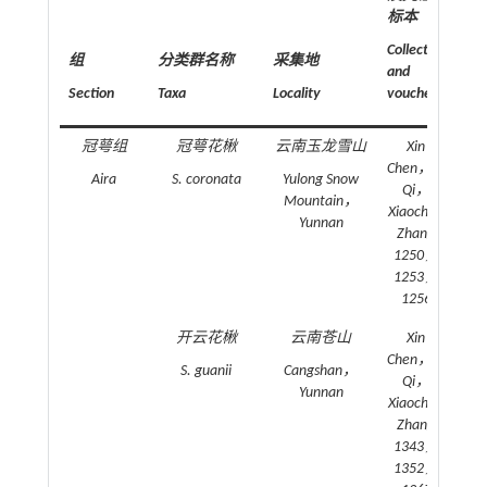
标本
采
间
Collector
组
分类群名称
采集地
and
Coll
Section
Taxa
Locality
voucher
tim
冠萼组
冠萼花楸
云南玉龙雪山
Xin
20
Chen，Qi
Aira
S. coronata
Yulong Snow
Qi，
Mountain，
Xiaochen
Yunnan
Zhang
1250，
1253，
1256
开云花楸
云南苍山
Xin
20
Chen，Qi
S. guanii
Cangshan，
Qi，
Yunnan
Xiaochen
Zhang
1343，
1352，