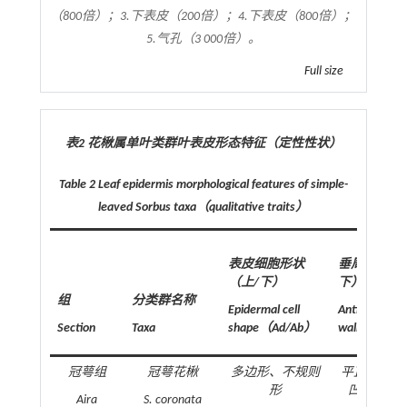
（800倍）；3.下表皮（200倍）；4.下表皮（800倍）；
5.气孔（3 000倍）。
Full size
表2 花楸属单叶类群叶表皮形态特征（定性性状）
Table 2
Leaf epidermis morphological features of simple-
leaved
Sorbus
taxa
（
qualitative traits
）
表皮细胞形状
垂周壁（上/
（上/下）
下）
组
分类群名称
Epidermal cell
Anticlinal
Section
Taxa
shape（Ad/Ab）
wall（Ad/A
冠萼组
冠萼花楸
多边形、不规则
平直、弧状
形
凹陷/不可
Aira
S. coronata