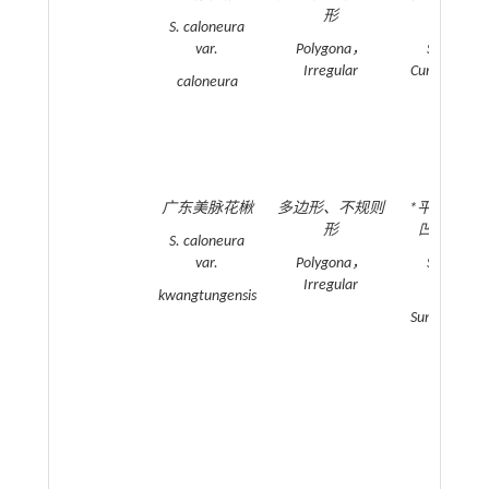
形
起
S. caloneura
var.
Polygona，
Straight
Irregular
Curved；Rai
caloneura
广东美脉花楸
多边形、不规则
*平直、弧
形
凹陷/不可
S. caloneura
var.
Polygona，
Straight
Irregular
Curved；
kwangtungensis
Sunken/Invis