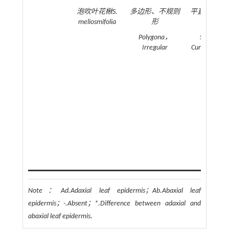
泡吹叶花楸
S.
多边形、不规则
平直、弧状
meliosmifolia
形
陷
Polygona，
Straight
Irregular
Curved；Sun
Note：
Ad.Adaxial leaf epidermis；Ab.Abaxial leaf
epidermis；-.Absent；*.Difference between adaxial and
abaxial leaf epidermis.