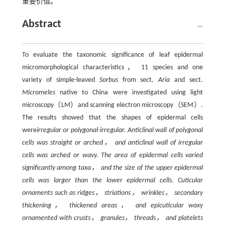
重要价值。
Abstract
To evaluate the taxonomic significance of leaf epidermal
micromorphological characteristics， 11 species and one
variety of simple-leaved
Sorbus
from sect.
Aria
and sect.
Micromeles
native to China were investigated using light
microscopy（LM）and scanning electron microscopy（SEM）.
The results showed that the shapes of epidermal cells
were
irregular or polygonal-irregular. Anticlinal wall of polygonal
cells was straight or arched， and anticlinal wall of irregular
cells was arched or wavy. The area of epidermal cells varied
significantly among taxa， and the size of the upper epidermal
cells was larger than the lower epidermal cells. Cuticular
ornaments such as ridges， striations， wrinkles， secondary
thickening， thickened areas， and epicuticular waxy
ornamented with crusts， granules， threads， and platelets