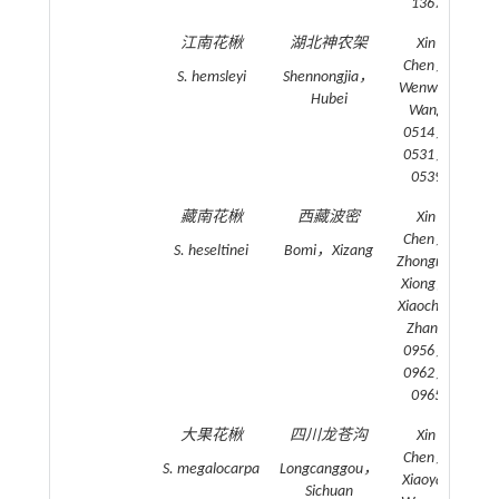
1367
江南花楸
湖北神农架
Xin
20
Chen，
S. hemsleyi
Shennongjia，
Wenwen
Hubei
Wang
0514，
0531，
0539
藏南花楸
西藏波密
Xin
20
Chen，
S. heseltinei
Bomi，Xizang
Zhongren
Xiong，
Xiaochen
Zhang
0956，
0962，
0965
大果花楸
四川龙苍沟
Xin
20
Chen，
S. megalocarpa
Longcanggou，
Xiaoyan
Sichuan