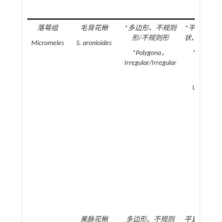
落萼组
毛背花楸
*多边形、不规则
*平直、弧状
形/不规则形
状、波状；
Micromeles
S. aronioides
*Polygona，
*Straight
Irregular/Irregular
Curved/
Curved，
Undulate
Raised
美脉花楸
多边形、不规则
平直、弧状