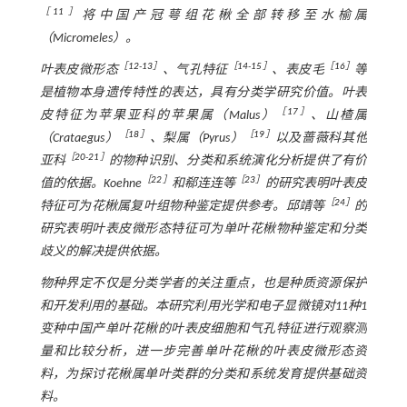
［
11
］
将中国产冠萼组花楸全部转移至水榆属
（
Micromeles
）。
［
12
-
13
］
［
14
-
15
］
［
16
］
叶表皮微形态
、气孔特征
、表皮毛
等
是植物本身遗传特性的表达，具有分类学研究价值。叶表
［
17
］
皮特征为苹果亚科的苹果属（
Malus
）
、山楂属
［
18
］
［
19
］
（
Crataegus
）
、梨属（
Pyrus
）
以及蔷薇科其他
［
20
-
21
］
亚科
的物种识别、分类和系统演化分析提供了有价
［
22
］
［
23
］
值的依据。Koehne
和郗连连等
的研究表明叶表皮
［
24
］
特征可为花楸属复叶组物种鉴定提供参考。邱靖等
的
研究表明叶表皮微形态特征可为单叶花楸物种鉴定和分类
歧义的解决提供依据。
物种界定不仅是分类学者的关注重点，也是种质资源保护
和开发利用的基础。本研究利用光学和电子显微镜对11种1
变种中国产单叶花楸的叶表皮细胞和气孔特征进行观察测
量和比较分析，进一步完善单叶花楸的叶表皮微形态资
料，为探讨花楸属单叶类群的分类和系统发育提供基础资
料。