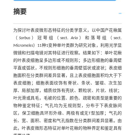
摘要
为探讨叶表皮微形态特征的分类学意义，以中国产花楸属
（
Sorbus
）冠萼组（sect.
Aria
）和落萼组（sect.
Micromeles
）11种1变种单叶类群为研究对象，利用光学显
微镜和扫描电镜对其特征进行观察。结果如下：单叶花楸
的叶表皮细胞呈多边形或不规则形；多边形细胞的垂周壁
平直或弧状，不规则形细胞的垂周壁弧状或波状；表皮细
胞面积在分类群间差异显著，且上表皮细胞面积均大于下
表皮细胞；细胞表面纹饰有脊状、条状、皱褶、次生加
厚、局部加厚，蜡质纹饰有壳状、颗粒状、片状、线状；
叶光滑或具毛，毛被的位置、颜色、疏密和类型是重要的
物种鉴定特征；气孔均为无规则型，分布于下表皮脉间
区，保卫细胞具环形外缘、两极有或无T型加厚；气孔的
长、宽、面积、密度和气孔指数在分类群间差异显著。由
此，叶表皮微形态特征对单叶花楸的物种界定和鉴定具有