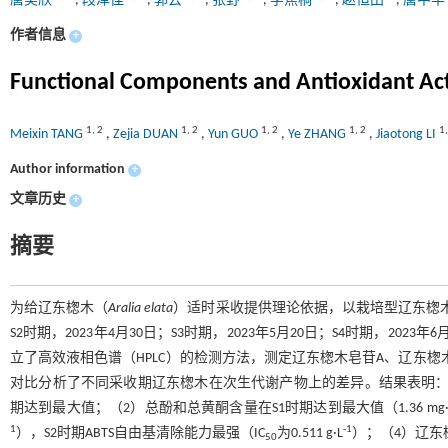
唐美欣
,
段泽佳
,
郭云
,
张野
,
李焦桐
,
赵恒田
,
唐中华
作者信息
+
Functional Components and Antioxidant Act
1
,
2
1
,
2
1
,
2
1
,
2
1
Meixin TANG
,
Zejia DUAN
,
Yun GUO
,
Ye ZHANG
,
Jiaotong LI
Author information
+
文章历史
+
摘要
为给辽东楤木（
Aralia elata
）适时采收提供理论依据，以栽培型辽东楤木为
S2时期，2023年4月30日；S3时期，2023年5月20日；S4时期，
立了高效液相色谱（HPLC）的检测方法，测定辽东楤木皂苷A、辽东楤
对比分析了不同采收期辽东楤木在次生代谢产物上的差异。结果表明：
期达到最大值；（2）总酚和总黄酮含量在S1时期达到最大值（1.36 mg·
1
-1
），S2时期ABTS自由基清除能力最强（IC
为0.511 g·L
）；（4）辽东楤
50