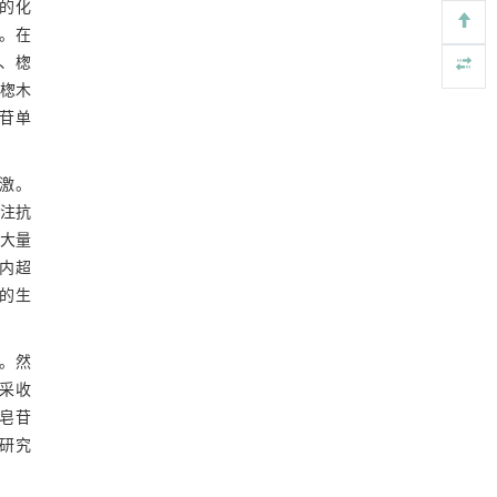
2.6 不同采收期对辽东楤木叶酚类物质
的化
基于机器学习揭示二氢杨梅素抑制TGF-β/ALK5
[4]
。在
含量的影响
信号通路治疗肺纤维化的新机制
图6 不同采收期辽东楤木酚类物质的主
、楤
Engineering
. 2026, Vol.58(3): 1-303
成分分析
https://doi.org/10.1016/j.eng.2025.10.017
中楤木
图7 不同采收期辽东楤木酚类物质的聚
苷单
类分析
用于废旧聚烯烃高效氢解的熵工程策略
[5]
3 讨论与结论
Engineering
. 2026, Vol.58(3): 1-303
参考文献
https://doi.org/10.1016/j.eng.2025.04.030
激。
注抗
基金资助
大量
内超
的生
。然
采收
皂苷
本研究