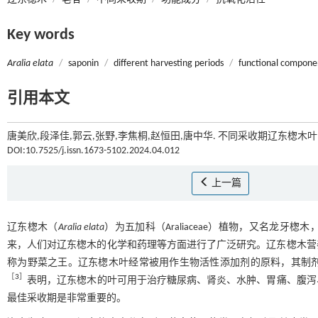
Key words
Aralia elata
/
saponin
/
different harvesting periods
/
functional compone
引用本文
唐美欣,段泽佳,郭云,张野,李焦桐,赵恒田,唐中华. 不同采收期辽东楤木叶
DOI:10.7525/j.issn.1673-5102.2024.04.012
上一篇
辽东楤木（
Aralia elata
）为五加科（Araliaceae）植物，又名龙
来，人们对辽东楤木的化学和药理等方面进行了广泛研究。辽东楤木营
称为野菜之王。辽东楤木叶经常被用作生物活性添加剂的原料，其制
［
3
］
表明，辽东楤木的叶可用于治疗糖尿病、肾炎、水肿、胃痛、腹泻
最佳采收期是非常重要的。