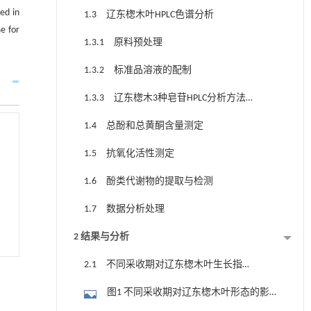
ed in
1.3 辽东楤木叶HPLC色谱分析
e for
1.3.1 原料预处理
1.3.2 标准品溶液的配制
1.3.3 辽东楤木3种皂苷HPLC分析方法
的建立
1.4 总酚和总黄酮含量测定
1.5 抗氧化活性测定
1.6 酚类代谢物的提取与检测
1.7 数据分析处理
2 结果与分析
2.1 不同采收期对辽东楤木叶生长指标
及生物量的影响
图1 不同采收期对辽东楤木叶形态的影