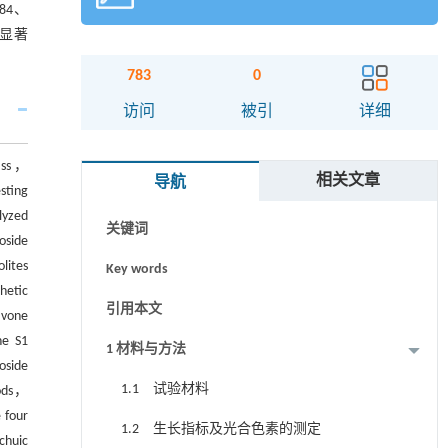
84、
期显著
783
0
摘要
访问
被引
详细
Abstract
mass，
相关文章
导航
Graphical abstract
sting
lyzed
关键词
oside
lites
Key words
hetic
引用本文
avone
he S1
1 材料与方法
oside
1.1 试验材料
iods，
 four
1.2 生长指标及光合色素的测定
chuic