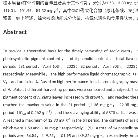
-
楤木皂苷X在S2时期的含量显著高于其他时期，分别为1.53、3.30 mg·g
-1
119.31、101.95、89.32 mg·g
，其中C6C1骨架化合物（原儿茶酸、龙胆酸
积累。综上所述，综合考虑功能成分含量、抗氧化活性和食用性认为，S
Abstract
To provide a theoretical basis for the timely harvesting of
Aralia elata
， t
photosynthetic pigment content， total phenolic content， total flavon
periods（S1 period， April 10th， 2023； S2 period， April 30th， 202
respectively. Meanwhile， the high-performance liquid chromatographic（HP
V， and araloside A. Based on high-performance liquid chromatography-mass
of
A. elata
at different harvesting periods were compared and analyzed. 
pigment content of
A. elata
leaves increased with growth， and reached the m
-1
reached the maximum value in the S1 period（1.36 mg·g
， 29.38 mg·
-1
period（IC
of 0.262 g·L
） and the scavenging ability of ABTS radical was 
50
-1
A reached a maximum of 12.90 mg·g
in the S4 period. The contents of aral
-1
which were 1.53 and 3.30 mg·g
respectively. （5）A total of 24 phenolic me
-1
periods were 64.84， 119.31， 101.95 and 89.32 mg·g
， respectively. Am