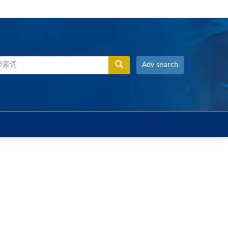
Adv search