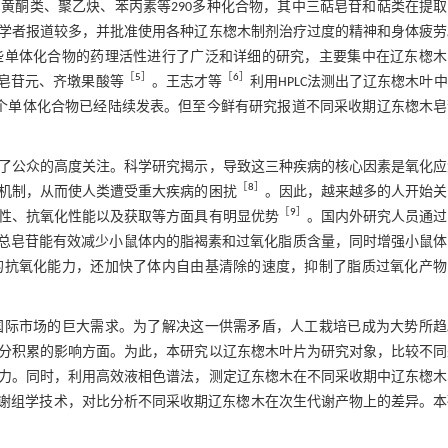
黄酮类、聚乙炔、苯丙素等290多种化合物，其中三萜皂苷和萜类在提取
学者报道较多，并批准使用各种辽东楤木制剂治疗过度的精神和身体疲劳
些单体化合物的药理活性进行了广泛和详细的研究，主要集中在辽东楤木
［
5
］
［
6
］
皂苷元、齐墩果酸等
。王志才等
利用HPLC法测出了辽东楤木叶
多个单体化合物已经陆续发表。但至今鲜有研究报道不同采收期辽东楤木皂
了公众的高度关注。科学研究揭示，导致这三种疾病的核心因素是氧化应
［
8
］
机制，从而使人类遭受重大疾病的困扰
。因此，越来越多的人开始关
［
9
］
性、抗氧化性能以及获取等方面具有明显优势
。国内外研究人员通过
总皂苷能有效减少小鼠体内的脂褐素和过氧化脂质含量，同时增强小鼠体
的抗氧化能力，还加快了体内自由基清除的速度，抑制了脂质过氧化产物
国际市场的巨大需求。为了解决这一供需矛盾，人工栽培已成为大势所趋
分积累的影响方面。为此，本研究以辽东楤木叶片为研究对象，比较不同
力。同时，利用高效液相色谱法，测定辽东楤木在不同采收期中辽东楤木
代谢组学技术，对比分析不同采收期辽东楤木在次生代谢产物上的差异。