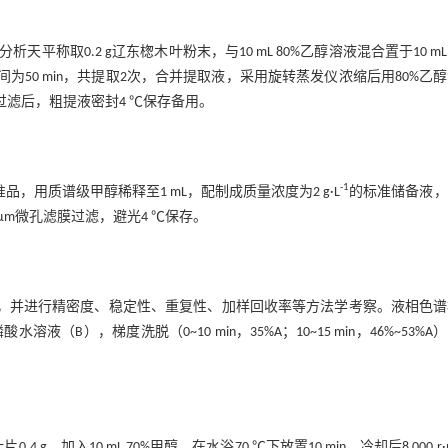
称取0.2 g辽东楤木叶粉末，与10 mL 80%乙醇溶液混合置于10 m
间为50 min，共提取2次，合并提取液，采用旋转蒸发仪浓缩后用80%乙
孔滤膜过滤后，粗提液密封4 ℃保存备用。
-1
，用质谱级甲醇稀释至1 mL，配制成质量浓度为2 g·L
的标准储备液，
μm微孔滤膜过滤，避光4 ℃保存。
含量，并进行精密度、稳定性、重复性、加样回收率等方法学考察。液相色
.2%磷酸水溶液（B），梯度洗脱（0~10 min，35%A；10~15 min，46%~53%A
加入10 mL 70%甲醇，在水浴70 ℃下放置10 min，冷却后8 000 r·m