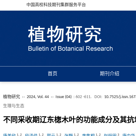
中国高校科技期刊集群服务平台
首页
期刊介绍
植物研究
››
2024, Vol. 44
››
Issue (04)
: 602 -611.
DOI:
10.7525/j.issn.16
生理与生态
不同采收期辽东楤木叶的功能成分及其抗
1
,
2
1
,
2
1
,
2
1
,
2
1
,
2
3