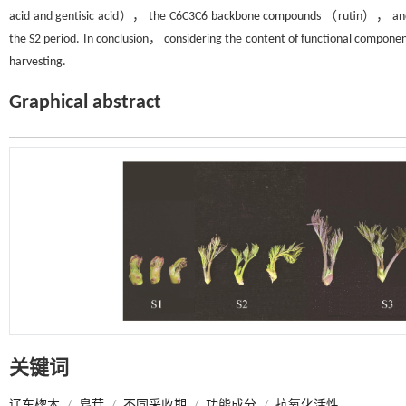
acid and gentisic acid）， the C6C3C6 backbone compounds （rutin）， and t
the S2 period. In conclusion， considering the content of functional componen
harvesting.
Graphical abstract
关键词
辽东楤木
/
皂苷
/
不同采收期
/
功能成分
/
抗氧化活性