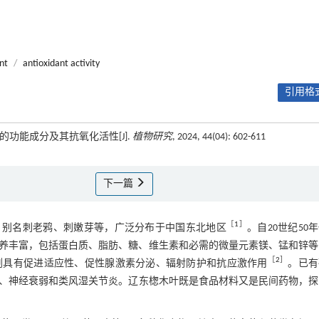
nt
/
antioxidant activity
引用格式
的功能成分及其抗氧化活性[J].
植物研究
, 2024, 44(04): 602-611
下一篇
［
1
］
牙楤木，别名刺老鸦、刺嫩芽等，广泛分布于中国东北地区
。自20世纪50
养丰富，包括蛋白质、脂肪、糖、维生素和必需的微量元素镁、锰和锌等
［
2
］
剂具有促进适应性、促性腺激素分泌、辐射防护和抗应激作用
。已有
、神经衰弱和类风湿关节炎。辽东楤木叶既是食品材料又是民间药物，探