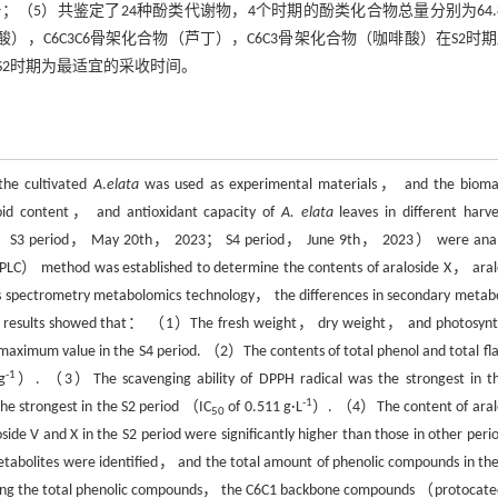
1
；（5）共鉴定了24种酚类代谢物，4个时期的酚类化合物总量分别为64.
），C6C3C6骨架化合物（芦丁），C6C3骨架化合物（咖啡酸）在S2时
2时期为最适宜的采收时间。
he cultivated
A
.
elata
was used as experimental materials， and the bio
oid content， and antioxidant capacity of
A. elata
leaves in different harve
3； S3 period， May 20th， 2023； S4 period， June 9th， 2023） were ana
LC） method was established to determine the contents of araloside X， aral
 spectrometry metabolomics technology， the differences in secondary metabo
The results showed that： （1）The fresh weight， dry weight， and photosynt
aximum value in the S4 period. （2）The contents of total phenol and total fl
-1
g
）. （3）The scavenging ability of DPPH radical was the strongest in t
-1
the strongest in the S2 period （IC
of 0.511 g·L
）. （4）The content of aral
50
oside V and X in the S2 period were significantly higher than those in other per
tabolites were identified， and the total amount of phenolic compounds in the
ong the total phenolic compounds， the C6C1 backbone compounds （protocate