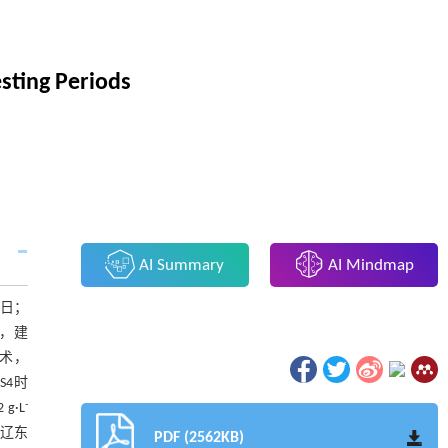
sting Periods
AI Summary
AI Mindmap
0日；
时，建
技术，
4时
-
 g·L
和辽东
PDF (2562KB)