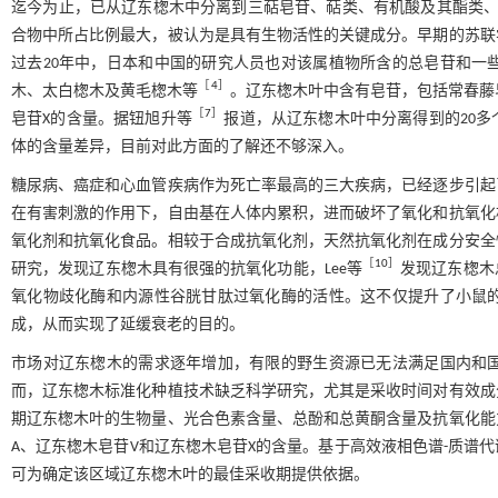
迄今为止，已从辽东楤木中分离到三萜皂苷、萜类、有机酸及其酯类、
合物中所占比例最大，被认为是具有生物活性的关键成分。早期的苏联
过去20年中，日本和中国的研究人员也对该属植物所含的总皂苷和一
［
4
］
木、太白楤木及黄毛楤木等
。辽东楤木叶中含有皂苷，包括常春藤
［
7
］
皂苷X的含量。据钮旭升等
报道，从辽东楤木叶中分离得到的20
体的含量差异，目前对此方面的了解还不够深入。
糖尿病、癌症和心血管疾病作为死亡率最高的三大疾病，已经逐步引起
在有害刺激的作用下，自由基在人体内累积，进而破坏了氧化和抗氧化
氧化剂和抗氧化食品。相较于合成抗氧化剂，天然抗氧化剂在成分安全
［
10
］
研究，发现辽东楤木具有很强的抗氧化功能，Lee等
发现辽东楤木
氧化物歧化酶和内源性谷胱甘肽过氧化酶的活性。这不仅提升了小鼠
成，从而实现了延缓衰老的目的。
市场对辽东楤木的需求逐年增加，有限的野生资源已无法满足国内和
而，辽东楤木标准化种植技术缺乏科学研究，尤其是采收时间对有效成
期辽东楤木叶的生物量、光合色素含量、总酚和总黄酮含量及抗氧化能
A、辽东楤木皂苷V和辽东楤木皂苷X的含量。基于高效液相色谱-质谱
可为确定该区域辽东楤木叶的最佳采收期提供依据。