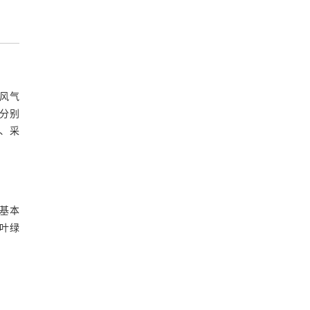
风气
，分别
）、采
定基本
、叶绿