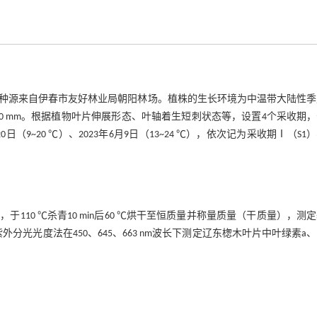
种源来自伊春市友好林业局朝阳林场。植株的生长环境为中温带大陆性季
50~650 mm。根据植物叶片伸展形态、叶轴着生短刺状态等，设置4个采收期
5月20日（9~20 ℃）、2023年6月9日（13~24 ℃），依次记为采收期Ⅰ（S1
10 ℃杀青10 min后60 ℃烘干至恒质量并称量质量（干质量），测
紫外分光光度法在450、645、663 nm波长下测定辽东楤木叶片中叶绿素a