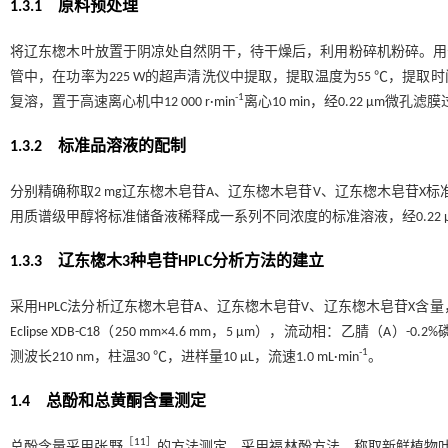
1.3.1 原料预处理
将辽东楤木叶放置于阴凉处自然阴干，待干燥后，利用粉碎机粉碎。用分析天平
管中，在功率为225 W的超声清洗仪中提取，提取温度为55 ℃，提取时
-1
复溶，置于高速离心机中12 000 r·min
离心10 min，经0.22 μm微
1.3.2 标准品溶液的配制
分别精确称取2 mg辽东楤木皂苷A、辽东楤木皂苷V、辽东楤木皂苷X标准品
用质谱级甲醇将标准储备液稀释成一系列不同浓度的标准溶液，经0.22 
1.3.3 辽东楤木3种皂苷HPLC分析方法的建立
采用HPLC法分析辽东楤木皂苷A、辽东楤木皂苷V、辽东楤木皂苷X
Eclipse XDB-C18（250 mm×4.6 mm，5 μm），流动相：乙腈（A）-0
-1
测波长210 nm，柱温30 ℃，进样量10 μL，流速1.0 mL·min
。
1.4 总酚和总黄酮含量测定
［
11
］
总酚含量采用张野
的方法测定，采用福林酚方法，称取新鲜植物叶片0.4 g，