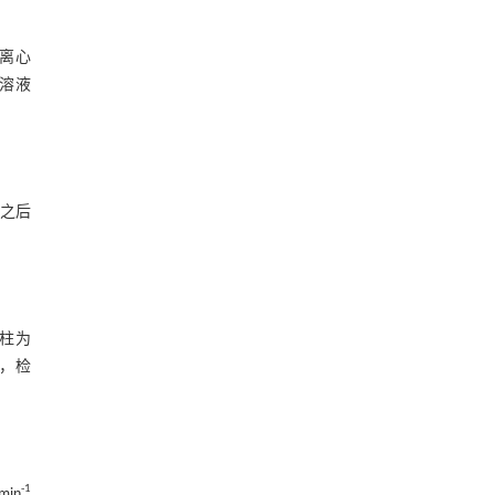
L离心
醇溶液
之后
谱柱为
），检
-1
in