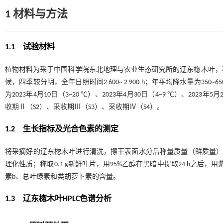
1
材料与方法
1.1 试验材料
植物材料为采于中国科学院东北地理与农业生态研究所的辽东楤木叶，
候，四季较分明，全年日照时间2 600~ 2 900 h；年平均降水量为3
为2023年4月10日（3~20 ℃）、2023年4月30日（4~9 ℃）、2023年
收期Ⅱ（S2）、采收期Ⅲ（S3）、采收期Ⅳ（S4）。
1.2 生长指标及光合色素的测定
将采摘好的辽东楤木叶进行清洗，擦干表面水分后称量质量（鲜质量），于1
理化性质；称取0.1 g新鲜叶片，用95%乙醇在黑暗中提取24 h之后，用
素b、总叶绿素和类胡萝卜素的含量。
1.3 辽东楤木叶HPLC色谱分析