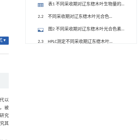
响
表1 不同采收期对辽东楤木叶生物量的
影响
2.2 不同采收期对辽东楤木叶光合色素
的影响
图2 不同采收期对辽东楤木叶光合色素
含量的影响
 ▾
2.3 HPLC测定不同采收期辽东楤木叶中
3种皂苷的含量
用于宽浓度范围高效捕集CO₂及低能耗再生的新
[1]
图3 标准品（A）和粗提物样品（B）色
型酮基IPDA相变吸收剂
谱图
Engineering
. 2026, Vol.58(3): 1-303
表2 3种皂苷的回归方程、相关系数、线
https://doi.org/10.1016/j.eng.2025.05.008
性范围和回收率
图4 不同采收期辽东楤木叶3种皂苷含量
内置陶瓷驱动单元的厘米级可重构压电机器人
[2]
2.4 不同采收期辽东楤木叶的总酚和总
Engineering
. 2026, Vol.58(3): 1-303
https://doi.org/10.1016/j.eng.2025.06.043
年代以
黄酮含量
表3 不同采收期对辽东楤木叶总酚和总
，被
利用纳米结构增强水产养殖安全性——危害物
黄酮含量的影响
[3]
研究
2.5 不同采收期对辽东楤木叶抗氧化活
检测与去除
究其
性的影响
Engineering
. 2026, Vol.58(3): 1-303
图5 DPPH（A）和ABTS（B）自由基清除
https://doi.org/10.1016/j.eng.2025.07.044
能力比较