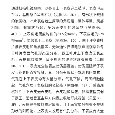
通过扫描电镜观察，沙冬青上下表皮完全被毛，表皮毛呈
针状，基部愈合呈圆柱状（见图
3
A、
3
D），有形状不规则
的附属物，叶片表皮着生厚厚的角质层，整体平整、局部
粗糙、有瘤状凸起，多为表皮毛的残留物（见图
4
A、
2
4
D），上表皮毛密度均值为817根/mm
，下表皮毛为578
2
根/mm
，显著低于上表皮（见图
3
A、
3
D），由于沙冬青叶
片被表皮毛和角质覆盖，无法通过扫描电镜直接观察沙冬
青叶片表面气孔形态及分布。霸王叶片上下表皮无表皮
毛，表皮粗糙褶皱，呈不规则的波浪状堆叠形态（见图
3
B、
3
E），表皮完全被表皮蜡质层覆盖，蜡质层阻断了表
皮与外界的直接接触，其上分布有形状不规则的附属物，
气孔在上下表皮均有大量分布，气孔下陷，周围细胞隆
起，气孔穴居于表皮细胞隆起处（见图
4
B、
4
E）。蒙古扁
桃叶片上下表皮无表皮毛，表皮粗糙褶皱，但褶皱程度弱
于霸王，沿着垂直主脉方向表皮收缩形成褶皱（见图
3
C、
3
F），表皮完全被蜡质层覆盖，且上面零星分布有不规则
形状的附属物，上表皮未发现有气孔分布，下表皮有大量