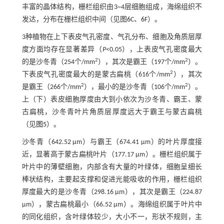
丰富的晶体结构，栅栏组织由3~4层细胞组成，海绵组织不
发达，分布在栅栏组织中间（见图
6
C、
6
F）。
3种植物在上下表皮气孔密度、气孔分布、细胞及角质层厚
度方面均存在显著差异（
P
<0.05），上表皮气孔密度最大
2
2
的是沙冬青（254个/mm
），其次是霸王（197个/mm
）。
2
下表皮气孔密度最大的是蒙古扁桃（616个/mm
），其次
2
2
是霸王（266个/mm
），最小的是沙冬青（106个/mm
）。
上（下）表皮细胞厚度由大到小依次为沙冬青、霸王、蒙
古扁桃，沙冬青叶片角质层厚度远大于霸王与蒙古扁桃
（见
图5
）。
沙冬青（642.52 μm）与霸王（674.41 μm）的叶片厚度接
近，显著高于蒙古扁桃叶片（177.17 μm）。栅栏组织属于
叶片中的薄壁细胞，内部含有大量的叶绿体，细胞呈细长
棒状结构，主要起支撑和促进光能吸收的作用，栅栏组织
厚度最大的是沙冬青（298.16 μm），其次是霸王（224.87
μm），蒙古扁桃最小（66.52 μm）。海绵组织属于叶片中
的同化组织，含叶绿体较少，大小不一，形状不规则，主