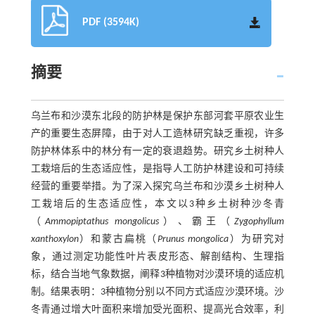
PDF (3594K)
摘要
乌兰布和沙漠东北段的防护林是保护东部河套平原农业生
产的重要生态屏障，由于对人工造林研究缺乏重视，许多
防护林体系中的林分有一定的衰退趋势。研究乡土树种人
工栽培后的生态适应性，是指导人工防护林建设和可持续
经营的重要举措。为了深入探究乌兰布和沙漠乡土树种人
工栽培后的生态适应性，本文以3种乡土树种沙冬青
（
Ammopiptathus mongolicus
）、霸王（
Zygophyllum
xanthoxylon
）和蒙古扁桃（
Prunus mongolica
）为研究对
象，通过测定功能性叶片表皮形态、解剖结构、生理指
标，结合当地气象数据，阐释3种植物对沙漠环境的适应机
制。结果表明：3种植物分别以不同方式适应沙漠环境。沙
冬青通过增大叶面积来增加受光面积、提高光合效率，利