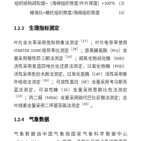
组织结构疏松度=（海绵组织厚度/叶片厚度）×100％
（3）
栅海比=栅栏组织厚度/海绵组织厚度
（4）
1.2.3 生理指标测定
［
27
］
叶片含水率采用饱和称重法测定
；叶片电导率使用
［
28
］
STARTER 3100C电导率仪测定
；游离脯氨酸（Pro）含
［
29
］
量采用酸性茚三酮法测定
；超氧化物歧化酶（SOD）
活性采用氮蓝四唑光化还原法测定，过氧化物酶（POD）
活性采用愈创木酚法测定，过氧化氢酶（CAT）活性采用紫
［
30
］
外吸收法测定
；可溶性蛋白（SP）含量采用考马斯亮
蓝法测定，可溶性糖（SS）含量采用蒽酮比色法测定
［
29
］
；丙二醛（MDA）含量采用硫代巴比妥酸法测定；总
［
28
］
叶绿素含量采用二甲基亚砜法测定
。
1.2.4 气象数据
气象数据由中国气象局国家气象科学数据中心