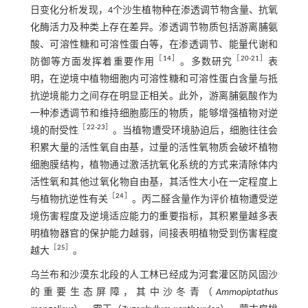
日变化分析发现，4个沙生植物种在渗透调节物含量、抗氧
化酶活力及种类上存在差异。渗透调节物质包括游离脯氨
酸、可溶性糖和可溶性蛋白等，在渗透调节、能量代谢和
［
14
］
［
20
-
21
］
防御等方面发挥着重要作用
。多数研究
表
明，在逆境中植物细胞内可溶性糖和可溶性蛋白含量与抵
抗逆境能力之间存在明显正相关。此外，游离脯氨酸作为
一种渗透调节和维持细胞膨压的物质，能够增强植物对逆
［
22
-
23
］
境的耐受性
。当植物遭受环境胁迫后，细胞往往会
积累大量的活性氧自由基，过量的活性氧物质会破坏植物
细胞膜结构，植物通过激活抗氧化系统的方式来清除体内
活性氧和其他过氧化物自由基，其活性大小在一定程度上
［
24
］
与植物抗逆性有关
。丙二醛含量作为评价植物遭受逆
境伤害程度及逆境适应能力的重要指标，其积累量越多表
明植物器官的保护能力越弱，间接表明植物受到伤害程度
［
25
］
越大
。
乌兰布和沙漠东北段的人工林已经成为河套灌区防风固沙
的重要生态屏障，其中沙冬青（
Ammopiptathus