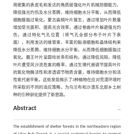
用密集的表皮毛和发达的角质层强化叶片机械防御能力，
降低强光灼伤及水分蒸腾，维持细胞水分平衡，从而降低
细胞膜脂过氧化。蒙古扁桃叶片簇生，通过增加叶片数量
增加受光面积、提高光合效率，通过卷曲叶片躲避强光灼
伤，通过特化气孔位置（将气孔全部分布于叶片下表
面），利用发达的维管束、丰富的黏液细胞和晶体结构来
降低水分蒸腾，维持细胞水分平衡，从而降低细胞膜脂过
氧化。霸王叶片呈圆柱状条形结构，通过降低风阻，降低
叶片遭受风沙流危害的概率，通过生理代谢调节提高叶片
抗氧化物酶活性和渗透调节物质含量，维持细胞水分和活
性氧代谢平衡。这些发现揭示了3种植物在应对荒漠环境时
所采取的不同的适应策略，为乌兰布和沙漠东北部乡土树
种的引种驯化提供了新思路。
Abstract
The establishment of shelter forests in the northeastern region