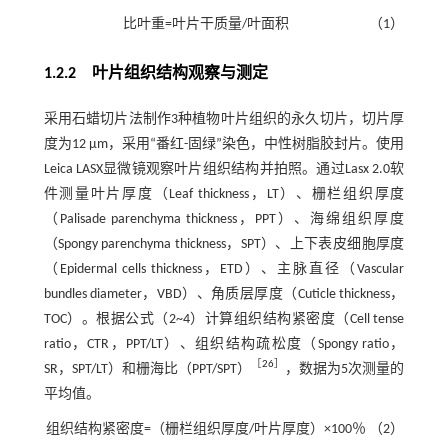
比叶重=叶片干质量/叶面积
（1）
1.2.2 叶片组织结构观察与测定
采用石蜡切片法制作3种植物叶片组织的永久切片，切片厚
度为12 μm，采用“番红-固绿”染色，中性树脂胶封片。使用
Leica LASX显微镜观察叶片组织结构并拍照。通过Lasx 2.0软
件测量叶片厚度（Leaf thickness，LT）、栅栏组织厚度
（Palisade parenchyma thickness，PPT）、海绵组织厚度
（Spongy parenchyma thickness，SPT）、上下表皮细胞厚度
（Epidermal cells thickness，ETD）、主脉直径（Vascular
bundles diameter，VBD）、角质层厚度（Cuticle thickness，
TOC）。根据公式（
2
~
4
）计算组织结构紧密度（Cell tense
ratio，CTR，PPT/LT）、组织结构疏松度（Spongy ratio，
［
26
］
SR，SPT/LT）和栅海比（PPT/SPT）
，数据为5次测量的
平均值。
组织结构紧密度=（栅栏组织厚度/叶片厚度）×100％
（2）