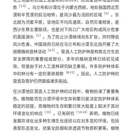
化土地面积占国土总面积的18.03%，而且呈逐年增加的趋
［
1
-
3
］
势
。乌兰布和沙漠位于内蒙古西部，地处我国西北荒
［
4
］
漠和半荒漠的前沿地带，是风沙最为活跃的区域
。东
北部为河套平原，该地区平均风速高，自然灾害频发，是
西沙东移主要路径，也是对下风口广大地区构成风沙危害
［
5
］
的直接源头
。为了防止沙漠继续向东扩张，同时降低
风沙危害，中国政府已经在乌兰布和沙漠东北段开展了大
［
6
-
7
］
规模植树造林活动
。营造人工防护林是构筑北方生态
安全屏障的重要组成部分，多年的植树造林已经初见成
效，但是由于对人工造林研究缺乏重视，许多防护林体系
［
8
-
11
］
中的林分有一定的衰退趋势
。因此，人工防护林的
营造及管护仍然面临诸多挑战。
在沙漠地区营造人工防护林的过程中，植物扮演了重要角
色，植物能否在沙漠环境中生存和繁衍是决定防护林体系
稳定的前提，而植物的生存和繁衍很大程度上取决于其对
［
12
］
［
13
-
14
］
环境变化的响应
。已有研究
表明，植物已经
发展并进化出多种生理生化途径以应对多变的环境，包括
表型形态变化、抗氧化防御和渗透调节物质积累等。植物