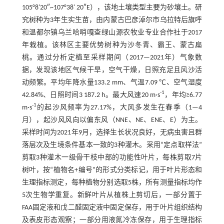
105°8'20″~107°38' 20″E），该地土壤类型主要为砂壤土。研
究树种为3年生实生苗，由内蒙古巴彦淖尔市乌拉特后旗呼
和温都尔镇乌兰哈哨嘎查绿山源农牧业专业合作社于2017
年栽植。该林区主要优势树种为沙冬青、霸王、蒙古扁
桃。通过分析定植至采样期间（2017—2021年）气象数
据，发现该地区气候干旱，空气干燥，日照充足且风沙活
动频繁。平均年降水量133.2 mm、气温7.09 ℃、空气湿度
-1
42.84%、日照时间3 187.2 h。最大风速20 m·s
，年均≥6.77
-1
m·s
的起沙风频率为27.17%，大风多发生在春季（1—4
月），起沙风风向以偏东风（NNE、NE、ENE、E）为主。
采样时间为2021年9月，选择生长状况良好，无病虫害且群
落层次及生境条件基本一致的3种灌木。采用“定点取样法”
剪取3种灌木一级骨干枝中部的功能性叶片，每株剪取7片
树叶，按“植物名+编号”的形式分类标记，用于叶片形态和
生理指标测定，每种植物分别选取5株，所有测量指标均作
5次生物学重复。新鲜叶片从植株上剪切后，一部分置于
FAA固定液和戊二醛固定液中固定保存，用于叶片组织结构
及表皮形态观察；一部分用液氮冷冻保存，用于生理指标