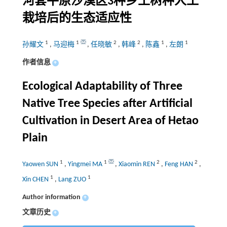
河套平原沙漠区3种乡土树种人工
栽培后的生态适应性
1
1
2
2
1
1
孙耀文
,
马迎梅
,
任晓敏
,
韩峰
,
陈鑫
,
左朗
作者信息
+
Ecological Adaptability of Three
Native Tree Species after Artificial
Cultivation in Desert Area of Hetao
Plain
1
1
2
2
Yaowen SUN
,
Yingmei MA
,
Xiaomin REN
,
Feng HAN
,
1
1
Xin CHEN
,
Lang ZUO
Author information
+
文章历史
+