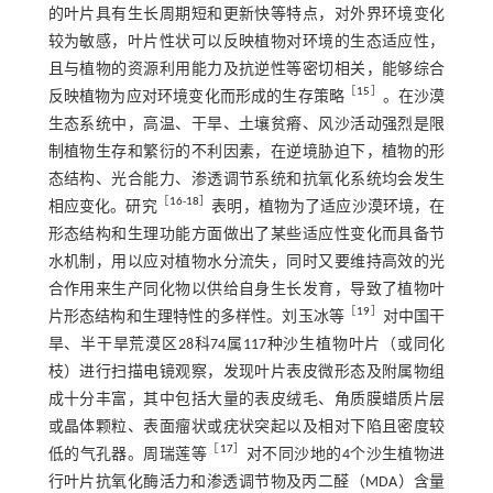
的叶片具有生长周期短和更新快等特点，对外界环境变化
较为敏感，叶片性状可以反映植物对环境的生态适应性，
且与植物的资源利用能力及抗逆性等密切相关，能够综合
［
15
］
反映植物为应对环境变化而形成的生存策略
。在沙漠
生态系统中，高温、干旱、土壤贫瘠、风沙活动强烈是限
制植物生存和繁衍的不利因素，在逆境胁迫下，植物的形
态结构、光合能力、渗透调节系统和抗氧化系统均会发生
［
16
-
18
］
相应变化。研究
表明，植物为了适应沙漠环境，在
形态结构和生理功能方面做出了某些适应性变化而具备节
水机制，用以应对植物水分流失，同时又要维持高效的光
合作用来生产同化物以供给自身生长发育，导致了植物叶
［
19
］
片形态结构和生理特性的多样性。刘玉冰等
对中国干
旱、半干旱荒漠区28科74属117种沙生植物叶片（或同化
枝）进行扫描电镜观察，发现叶片表皮微形态及附属物组
成十分丰富，其中包括大量的表皮绒毛、角质膜蜡质片层
或晶体颗粒、表面瘤状或疣状突起以及相对下陷且密度较
［
17
］
低的气孔器。周瑞莲等
对不同沙地的4个沙生植物进
行叶片抗氧化酶活力和渗透调节物及丙二醛（MDA）含量