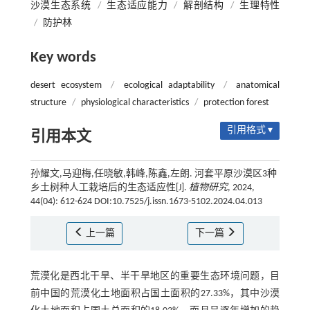
沙漠生态系统
/
生态适应能力
/
解剖结构
/
生理特性
/
防护林
Key words
desert ecosystem
/
ecological adaptability
/
anatomical
structure
/
physiological characteristics
/
protection forest
引用格式 ▾
引用本文
孙耀文,马迎梅,任晓敏,韩峰,陈鑫,左朗. 河套平原沙漠区3种
乡土树种人工栽培后的生态适应性[J].
植物研究
, 2024,
44(04): 612-624 DOI:10.7525/j.issn.1673-5102.2024.04.013
上一篇
下一篇
荒漠化是西北干旱、半干旱地区的重要生态环境问题，目
前中国的荒漠化土地面积占国土面积的27.33%，其中沙漠