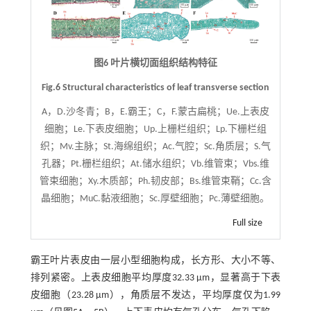
图6 叶片横切面组织结构特征
Fig.6 Structural characteristics of leaf transverse section
A，D.沙冬青；B，E.霸王；C，F.蒙古扁桃；Ue.上表皮
细胞；Le.下表皮细胞；Up.上栅栏组织；Lp.下栅栏组
织；Mv.主脉；St.海绵组织；Ac.气腔；Sc.角质层；S.气
孔器；Pt.栅栏组织；At.储水组织；Vb.维管束；Vbs.维
管束细胞；Xy.木质部；Ph.韧皮部；Bs.维管束鞘；Cc.含
晶细胞；MuC.黏液细胞；Sc.厚壁细胞；Pc.薄壁细胞。
Full size
霸王叶片表皮由一层小型细胞构成，长方形、大小不等、
排列紧密。上表皮细胞平均厚度32.33 μm，显著高于下表
皮细胞（23.28 μm），角质层不发达，平均厚度仅为1.99