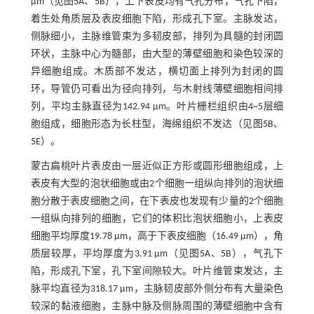
μm（见图
5
A、
5
B），上下表皮均有气孔分布，气孔下陷，
着生处角质层及表皮细胞下陷，形成孔下室。主脉发达，
侧脉细小，主脉维管束为多韧皮部，排列为具髓的封闭圆
环状，主脉中心为髓部，由大型的薄壁细胞和染色较深的
异细胞组成。木质部不发达，横切面上排列为封闭的圆
环，导管仍可看出为径向排列，与木射线薄壁细胞相间排
列，平均主脉直径为142.94 μm。叶片栅栏组织由4~5层细
胞组成，细胞形态为长柱型，海绵组织不发达（见图
5
B、
5
E）。
蒙古扁桃叶片表皮由一层近似正方形或圆形细胞组成，上
表皮有大型的泡状细胞或由2个细胞一组纵向排列的泡状细
胞分散于表皮细胞之间，在下表皮也发现有少量的2个细胞
一组纵向排列的细胞，它们的体积比泡状细胞小，上表皮
细胞平均厚度19.78 μm，高于下表皮细胞（16.49 μm），角
质层较厚，平均厚度为3.91 μm（见图
5
A、
5
B），气孔下
陷，形成孔下室，孔下室间隙较大。叶片维管束发达，主
脉平均直径为318.17 μm，主脉韧皮部外侧分布有大量染色
较深的黏液细胞，主脉中脉及侧脉周围的薄壁细胞中含有