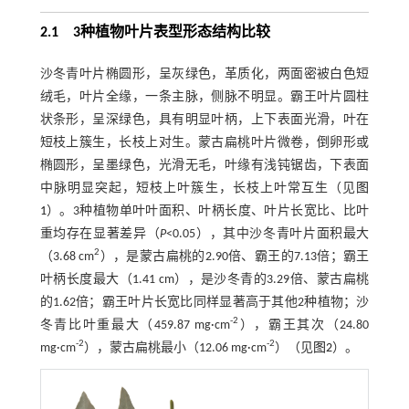
2.1 3种植物叶片表型形态结构比较
沙冬青叶片椭圆形，呈灰绿色，革质化，两面密被白色短
绒毛，叶片全缘，一条主脉，侧脉不明显。霸王叶片圆柱
状条形，呈深绿色，具有明显叶柄，上下表面光滑，叶在
短枝上簇生，长枝上对生。蒙古扁桃叶片微卷，倒卵形或
椭圆形，呈墨绿色，光滑无毛，叶缘有浅钝锯齿，下表面
中脉明显突起，短枝上叶簇生，长枝上叶常互生（见
图
1
）。3种植物单叶叶面积、叶柄长度、叶片长宽比、比叶
重均存在显著差异（
P
<0.05），其中沙冬青叶片面积最大
2
（3.68 cm
），是蒙古扁桃的2.90倍、霸王的7.13倍；霸王
叶柄长度最大（1.41 cm），是沙冬青的3.29倍、蒙古扁桃
的1.62倍；霸王叶片长宽比同样显著高于其他2种植物；沙
-2
冬青比叶重最大（459.87 mg·cm
），霸王其次（24.80
-2
-2
mg·cm
），蒙古扁桃最小（12.06 mg·cm
）（见
图2
）。