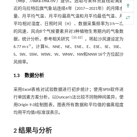
（
http：//data.cma.cn/
）提供。选取与采样点直线距离最
近的乌拉特后旗气象站连续4年（2017—2021年）的月降水
量、月平均气温、月平均最高气温和月平均最低气温、月
平均相对湿度、日照时间（H）、数据采集频率为3 h一次
的风速、风向8个气候要素并对3种植物生育期内的气象数
［
31
-
32
］
据，统计分析。参考相关研究
，将起沙风速设定为
-1
6.77 m·s
，计算N、NNE、NE、ENE、E、ESE、SE、SSE、
S、SW、SSW、WSW、W、WNW、NW和NNW 16个方位起沙
风频率。
1.3 数据分析
采用Excel表格对试验数据进行初步统计；使用SPSS软件进
行单因素方差分析，以Duncan’s法比较不同物种间差异，使
用Origin 9.0绘制图表，图表所有数据和平均值的偏离程度
均用平均值±标准误表示。
2
结果与分析