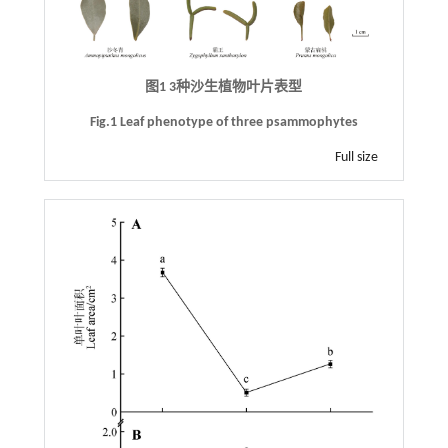
图1 3种沙生植物叶片表型
Fig.1 Leaf phenotype of three psammophytes
Full size