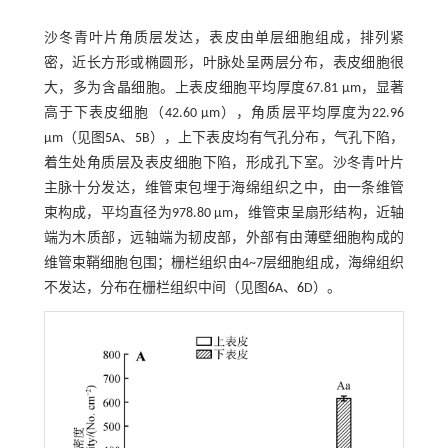
沙冬青叶片角质层发达，表皮由单层细胞组成，排列紧
密，近长方形或椭圆形，叶脉处呈两层分布，表皮细胞很
大，多为含晶细胞。上表皮细胞平均厚度67.81 μm，显著
高于下表皮细胞（42.60 μm），角质层平均厚度为22.96
μm（见图
5
A、
5
B），上下表皮均有气孔分布，气孔下陷，
着生处角质层及表皮细胞下陷，形成孔下室。沙冬青叶片
主脉十分发达，维管束包埋于海绵组织之中，由一条维管
束构成，平均直径为978.80 μm，维管束呈扇形结构，近轴
端为木质部，远轴端为韧皮部，外部有由薄壁细胞构成的
维管束鞘细胞包围；栅栏组织由4~7层细胞组成，海绵组织
不发达，分布在栅栏组织中间（见图
6
A、
6
D）。