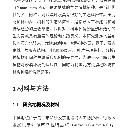
mongolicus
）、霸王（
Zygophyllum xanthoxylon
）、蒙古扁桃
（
Prunus mongolica
）是防护林的主要造林树种，是当地优
良的乡土树种，对沙漠环境具有很好的生态适应性。研究
防护林中乡土树种的生态适应性，是指导人工林建设和可
持续经营的重要举措，同时对于科学评价沙区造林活动的
生态贡献具有重要的理论和实践意义。本研究测定乌兰布
和沙漠东北段人工栽植的3种乡土树种沙冬青、霸王、蒙古
扁桃叶片形态结构、叶肉组织结构、叶片生理指标，分析3
种植物对同种生境适应机制的差异性，为进一步了解沙生
植物对沙漠环境的适应性，同时为我国北方荒漠地区防护
林树种选择提供参考。
1
材料与方法
1.1 研究地概况及材料
采样地点位于乌兰布和沙漠东北段的人工防护林，行政区
隶属巴彦淖尔市乌拉特后旗（40°41'30″~42°21'40″N，