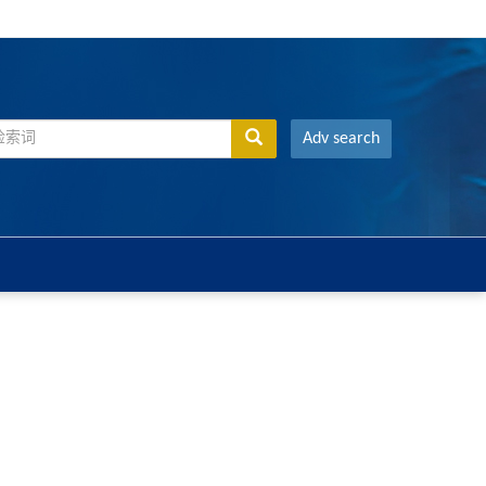
Adv search