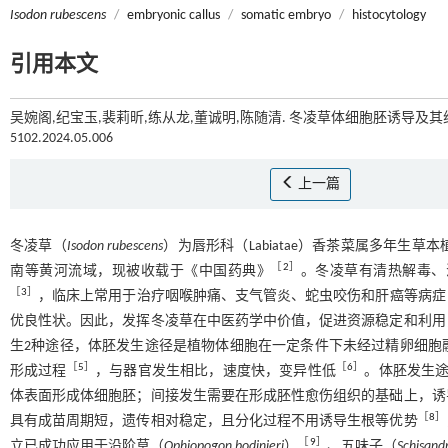
Isodon rubescens
/
embryonic callus
/
somatic embryo
/
histocytology
引用本文
吴婉阁,纪宝玉,裴莉昕,练从龙,董诚明,陈随清. 冬凌草体细胞胚诱导及其组
5102.2024.05.006
上一篇
冬凌草（
Isodon rubescens
）为唇形科（Labiatae）香茶菜属多年生
［
2
］
南等黄河流域，现被收载于《中国药典》
。冬凌草有清热解毒、
［
3
］
，临床上常用于治疗咽喉肿痛、支气管炎、蛇虫咬伤和肝癌等病症
优良性状。因此，发挥冬凌草在中医药学中价值，促进资源稳定和利用
生2种途径，体胚发生途径是植物体细胞在一定条件下未经过精卵细胞
［
5
］
［
6
］
形成过程
，与器官发生相比，速度快，变异性低
。体胚发生
体表面形成体细胞胚；间接发生需要在形成胚性愈伤组织的基础上，诱
［
8
］
具有成苗周期短，遗传相对稳定，且分化过程不用诱导生根等优势
［
9
］
立已成功应用于沿阶草（
Ophiopogon bodinieri
）
、五味子（
Schisandr