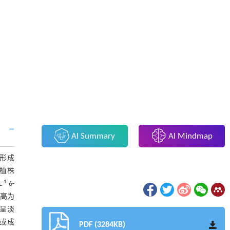
AI Summary
AI Mindmap
形成
植株
-1
L
6-
最高为
呈淡
或成
PDF (3284KB)