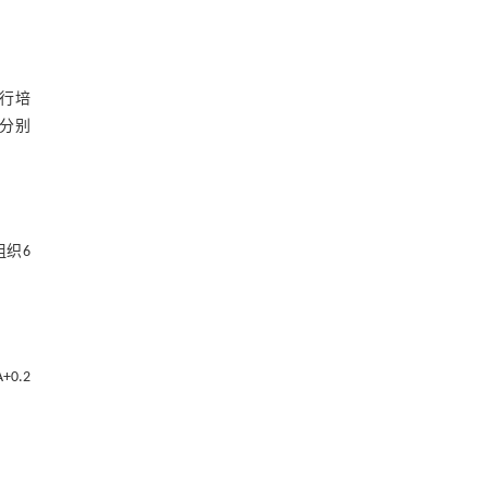
进行培
后分别
组织6
A+0.2