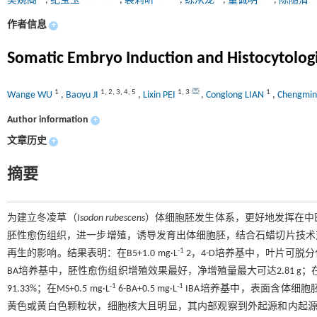
吴婉阁
,
纪宝玉
,
裴莉昕
,
练从龙
,
董诚明
,
陈随清
作者信息
+
Somatic Embryo Induction and Histocytolog
1
1
,
2
,
3
,
4
,
5
1
,
3
1
Wange WU
,
Baoyu JI
,
Lixin PEI
,
Conglong LIAN
,
Chengmi
Author information
+
文章历史
+
摘要
为建立冬凌草（
Isodon rubescens
）体细胞胚发生体系，更好地发挥在中
胚性愈伤组织，进一步增殖，诱导发育出体细胞胚，结合石蜡切片技术
-1
再生的影响。结果表明：在B5+1.0 mg·L
2，4-D培养基中，叶片可脱分化
BA培养基中，胚性愈伤组织增殖效果最好，净增殖量最大可达2.81 g；在体
-1
-1
91.33%；在MS+0.5 mg·L
6-BA+0.5 mg·L
IBA培养基中，表面含体细
黄色或黄白色颗粒状，细胞核大且明显，其内部观察到外起源和内起源