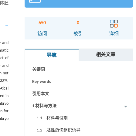
及体胚
650
0
摘要
访问
被引
详细
y and
Abstract
matic
相关文章
导航
Graphical abstract
ct of
w and
关键词
m net
.33%.
Key words
gical
引用本文
ed in
mbryo
1 材料与方法
n for
1.1 材料与试剂
mbryo
1.2 胚性愈伤组织诱导