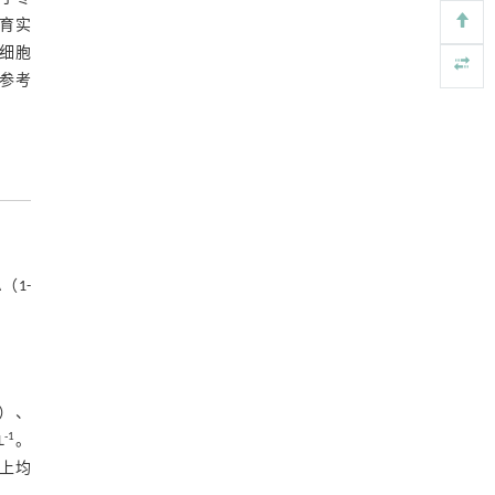
3.1 间接体胚发生过程的影响因素
Soil Ecology Letters
. 2026, Vol.8(6): 260461-260488
育实
https://doi.org/10.1007/s42832-026-0466-8
3.2 体胚发生组织细胞学观察
细胞
参考
Ecosystem-specific controls of denitrifier gene
[4]
参考文献
abundance and community composition on
potential nitrous oxide emissions in upland and
基金资助
paddy soils
Soil Ecology Letters
. 2026, Vol.8(6): 260461-260488
https://doi.org/10.1007/s42832-026-0474-8
（1-
g）、
-1
L
。
以上均