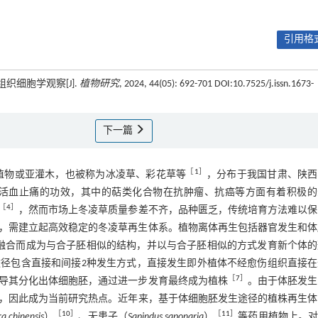
引用格式
织细胞学观察[J].
植物研究
, 2024, 44(05): 692-701 DOI:10.7525/j.issn.1673-
下一篇
［
1
］
草本植物或亚灌木，也被称为冰凌草、彩花草等
，分布于我国甘肃、陕西
活血止痛的功效，其中的萜类化合物在抗肿瘤、抗癌等方面有着积极的
［
4
］
，然而市场上冬凌草质量参差不齐，品种匮乏，传统培育方法难以保
，需建立起高效稳定的冬凌草再生体系。植物离体再生包括器官发生和体
融合而成为与合子胚相似的结构，并以与合子胚相似的方式发育新个体的
途径包含直接和间接2种发生方式，直接发生即外植体不经愈伤组织直接在
［
7
］
导其分化出体细胞胚，通过进一步发育最终成为植株
。由于体胚发生
，因此成为当前研究热点。近年来，基于体细胞胚发生途径的植株再生体
［
10
］
［
11
］
a chinensis
）
、无患子（
Sapindus saponaria
）
等药用植物上。对