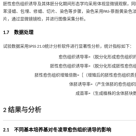
胚性愈伤组织诱导及其体胚分化期间形态学均采用体视显微镜观察，同
苯浸蜡、包埋、修蜡、切片、染色等步骤，染色采用PAS-萘酚黄染
片，通过显微镜镜检，并进行图像采集分析。
1.7 数据处理
试验数据采用SPSS 21.0统计分析软件进行显著性分析，统计指标如下：
愈伤组织诱导率=（脱分化形成愈伤组织的
胚性愈伤组织诱导率=（脱分化形成胚性愈伤组
胚性愈伤组织增殖倍数=［（增殖后的胚性愈伤组织质量
体胚诱导率=（产生体胚的愈伤组织团
成苗率=（生成植株的含体胚块数
2
结果与分析
2.1 不同基本培养基对冬凌草愈伤组织诱导的影响