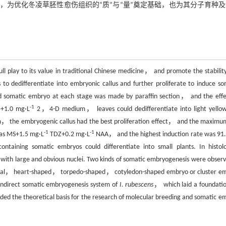
为优化冬凌草胚性愈伤组织的“质”与“量”奠定基础，也为其分子育种
ull play to its value in traditional Chinese medicine， and promote the stabilit
to dedifferentiate into embryonic callus and further proliferate to induce so
and somatic embryo at each stage was made by paraffin section， and the effe
-1
5+1.0 mg·L
2，4-D medium， leaves could dedifferentiate into light yello
 the embryogenic callus had the best proliferation effect， and the maximu
-1
-1
was MS+1.5 mg·L
TDZ+0.2 mg·L
NAA， and the highest induction rate was 91
ining somatic embryos could differentiate into small plants. In histolo
 with large and obvious nuclei. Two kinds of somatic embryogenesis were observ
herical， heart-shaped， torpedo-shaped， cotyledon-shaped embryo or cluster e
e indirect somatic embryogenesis system of
I. rubescens
， which laid a foundatio
ided the theoretical basis for the research of molecular breeding and somatic e