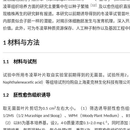
［
12
］
凌草组织培养方面的研究主要集中在以种子繁殖
及以愈伤组织直
现植株再生的研究鲜有报道。本研究以前期诱导得到的冬凌草试管苗叶
内部类似合子胚一样的潜能，对揭示体细胞胚发生与发育机理，深入开
价值。此外，可为冬凌草种质资源保存、人工种子制作以及基因工程中
1
材料与方法
1.1 材料与试剂
试验中所用冬凌草叶片取自实验室前期得到的无菌苗。试验所用2，4-D（2，4-dichlor
Naphthaleneacetic acid）等组培试剂均购自上海麦克林生化科技有限
1.2 胚性愈伤组织诱导
2
取无菌苗叶片剪切为0.5 cm
左右大小。（1）筛选诱导胚性愈伤组织的最
1/2MS（1/2 Murashige and Skoog）、WPM（Woody Plant Med
-1
（2）以B5为基本培养基，设2，4-D质量浓度0.1~2.0 mg·L
，同时添加 30