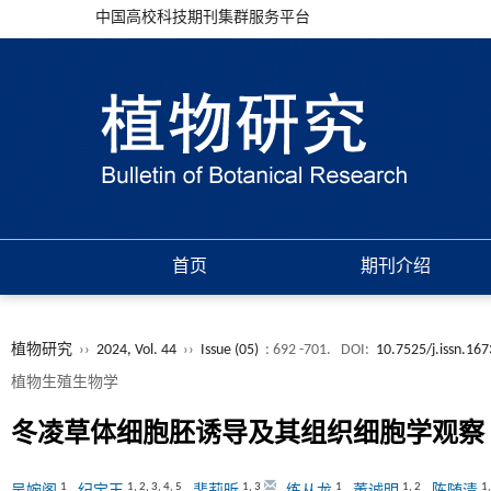
中国高校科技期刊集群服务平台
首页
期刊介绍
植物研究
››
2024, Vol. 44
››
Issue (05)
: 692 -701.
DOI:
10.7525/j.issn.16
植物生殖生物学
冬凌草体细胞胚诱导及其组织细胞学观察
1
1
,
2
,
3
,
4
,
5
1
,
3
1
1
,
2
1