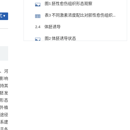
图1 胚性愈伤组织形态观察
表3 不同激素浓度配比对胚性愈伤组织
 ▾
增殖的影响
2.4 体胚诱导
图2 体胚诱导状态
基于结构解析与催化机制的混杂酯酶工程改造
[1]
表4 体细胞胚的诱导
及其聚氨酯降解性能强化
Engineering
. 2026, Vol.58(3): 1-303
2.5 植株再生
https://doi.org/10.1016/j.eng.2026.02.008
、河
图3 表面含体胚的胚性愈伤组织在不同
影响
基于机器学习揭示二氢杨梅素抑制TGF-β/ALK5
[2]
植物激素质量浓度配比下发育情况
表5 体细胞胚的植株再生
信号通路治疗肺纤维化的新机制
持其
Engineering
. 2026, Vol.58(3): 1-303
胚发
2.6 体胚发生组织细胞学观察
https://doi.org/10.1016/j.eng.2025.10.017
形态
外植
图4 体胚发育的组织细胞学观察
Contrasting land uses mediate divergent N
O
[3]
2
途径
uptake through
nosZ
clade II and carbon
3 讨论
15
availability: Evidence from
N
O pool dilution in
系建
2
black soils
于冬