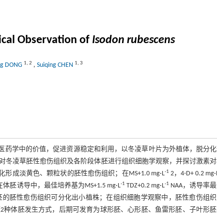
ical Observation of
Isodon rubescens
1
,
2
1
,
3
ng DONG
,
Suiqing CHEN
医药学中的价值，促进资源稳定和利用，以冬凌草叶片为外植体，脱分化
对冬凌草胚性愈伤组织及各阶段体胚进行组织细胞学观察，并探讨激素对
-1
形成淡黄色、颗粒状的胚性愈伤组织；在MS+1.0 mg·L
2，4-D+ 0.2 mg·
-1
-1
胚诱导中，最佳培养基为MS+1.5 mg·L
TDZ+0.2 mg·L
NAA，诱导率
胞胚的胚性愈伤组织可分化出小植株；在组织细胞学观察中，胚性愈伤组织
2种体胚发生方式，后期可发育为球形胚、心形胚、鱼雷形胚、子叶形胚