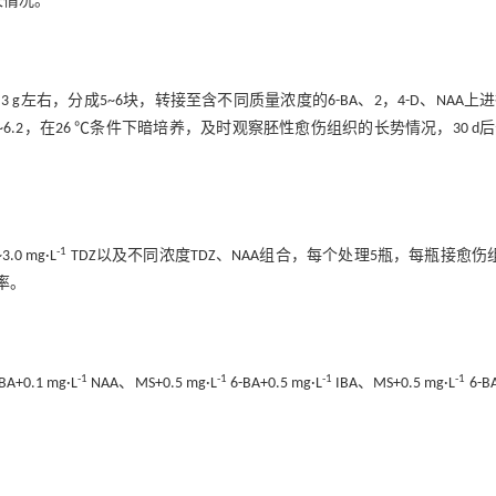
长情况。
g左右，分成5~6块，转接至含不同质量浓度的6-BA、2，4-D、NAA上
~6.2，在26 ℃条件下暗培养，及时观察胚性愈伤组织的长势情况，30 d
-1
 mg·L
TDZ以及不同浓度TDZ、NAA组合，每个处理5瓶，每瓶接愈伤
率。
-1
-1
-1
-1
BA+0.1 mg·L
NAA、MS+0.5 mg·L
6-BA+0.5 mg·L
IBA、MS+0.5 mg·L
6-B