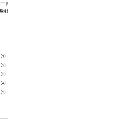
、二甲
后封
（1）
（2）
（3）
（4）
（5）