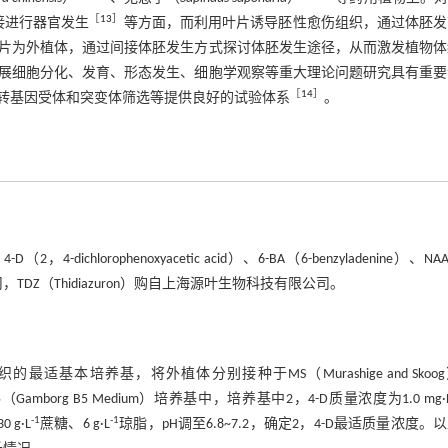
［
13
］
接进行器官发生
等方面，而利用叶片诱导胚性愈伤组织，通过体胚发
片为外植体，通过间接体胚发生方式探讨体胚发生途径，从而激发植物体
展细胞分化、发育、形态发生、细胞学观察等重大理论问题研究具有重要
［
14
］
转基因受体和突变体筛选等提供良好的试验体系
。
ophenoxyacetic acid）、6-BA（6-benzyladenine）、NAA
公司，TDZ（Thidiazuron）购自上海源叶生物科技有限公司。
适基本培养基，将外植体分别接种于MS（Murashige and Skoo
ium）、B5（Gamborg B5 Medium）培养基中，培养基中2，4-D质量浓度为1.0 mg·
-1
-1
 g·L
蔗糖、6 g·L
琼脂，pH调至6.8~7.2，确定2，4-D最适质量浓度。