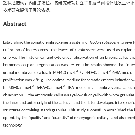
簇状胚结构，内含淀粉粒。该研究成功建立了冬凌草间接体胚发生体系，
技术研究提供了理论依据。
Abstract
Establishing the somatic embryogenesis system of
Isodon rubescens
to give f
utilization of its resources. The leaves of
I. rubescens
were used as explants 
embryo. The histological and cytological observation of embryonic callus 
hormones on plant regeneration was tested. The results showed that in B
-1
-1
granular embryonic callus. In MS+1.0 mg·L
2，4-D+0.2 mg·L
6-BA medium，
proliferation was 2.81 g. The optimal medium for somatic embryo induction 
-1
-1
In MS+0.5 mg·L
6-BA+0.5 mg·L
IBA medium， embryogenic callus conta
observation， the embryonic callus was yellowish or yellowish white granules
the inner and outer origin of the callus， and the later developed into sp
structures containing starch granules. This study successfully established th
optimizing the “quality” and “quantity” of embryogenic callus， and also prov
technology.