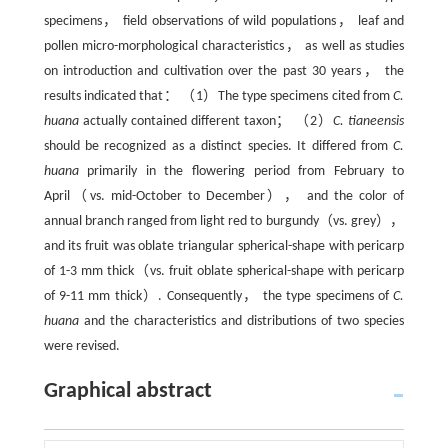
specimens， field observations of wild populations， leaf and
pollen micro-morphological characteristics， as well as studies
on introduction and cultivation over the past 30 years， the
results indicated that： （1）The type specimens cited from
C.
huana
actually contained different taxon； （2）
C. tianeensis
should be recognized as a distinct species. It differed from
C.
huana
primarily in the flowering period from February to
April（vs. mid-October to December）， and the color of
annual branch ranged from light red to burgundy（vs. grey），
and its fruit was oblate triangular spherical-shape with pericarp
of 1-3 mm thick（vs. fruit oblate spherical-shape with pericarp
of 9-11 mm thick）. Consequently， the type specimens of
C.
huana
and the characteristics and distributions of two species
were revised.
Graphical abstract