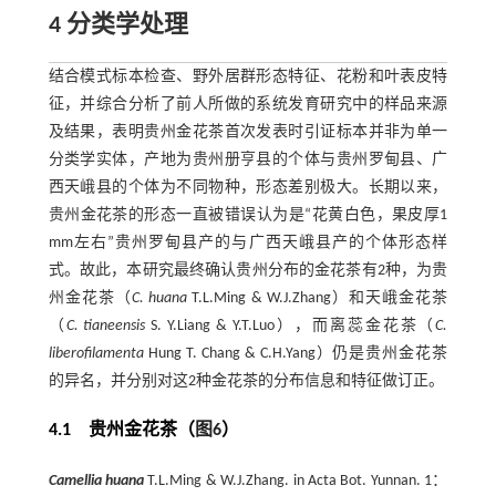
4
分类学处理
结合模式标本检查、野外居群形态特征、花粉和叶表皮特
征，并综合分析了前人所做的系统发育研究中的样品来源
及结果，表明贵州金花茶首次发表时引证标本并非为单一
分类学实体，产地为贵州册亨县的个体与贵州罗甸县、广
西天峨县的个体为不同物种，形态差别极大。长期以来，
贵州金花茶的形态一直被错误认为是“花黄白色，果皮厚1
mm左右”贵州罗甸县产的与广西天峨县产的个体形态样
式。故此，本研究最终确认贵州分布的金花茶有2种，为贵
州金花茶（
C. huana
T.L.Ming & W.J.Zhang）和天峨金花茶
（
C. tianeensis
S. Y.Liang & Y.T.Luo），而离蕊金花茶（
C.
liberofilamenta
Hung T. Chang & C.H.Yang）仍是贵州金花茶
的异名，并分别对这2种金花茶的分布信息和特征做订正。
4.1 贵州金花茶（
图6
）
Camellia huana
T.L.Ming & W.J.Zhang. in Acta Bot. Yunnan. 1：