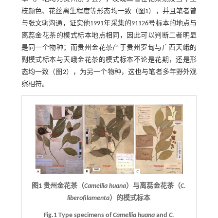
枝颜色、花丝离生程度等形态均一致（
图1
），并且笔者曾
与张文驹沟通，证实他1991年采集的91126号标本的地点与
离蕊金花茶的模式标本地点相同，因此可以判断二者明显
是同一个物种；而贵州金花茶产于贵州罗甸与广西天峨的
副模式标本与天峨金花茶的模式标本不论是花期，还是形
态均一致（
图2
），为另一个物种，这也与笔者多年野外观
察相符。
图1 贵州金花茶（
Camellia huana
）与离蕊金花茶（
C.
liberofilamenta
）的模式标本
Fig.1 Type specimens of
Camellia huana
and
C.