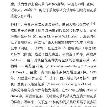
后，认为世界上金花茶有42种5变种，中国有29种5变种。
［
6
］
近年来，Wei等
的分子系统学研究认为中国现有金花茶
植物仅有20种。
［
2
］
1993年，在贵州首次发现金花茶，由闵天禄和张文驹
依据曹子余先生于册亨县采集到的1260号标本发表，定名
为贵州金花茶（
C. huana
T.L.Ming & W.J.Zhang），发表时引
证了贵州罗甸、兴仁与广西天峨采集的共7号标本（附表，
［
7
］
见本刊网站）。1997年，张宏达等
依据贵州册亨县的2
号标本（附表）描述了雄蕊离生，子房近于秃净，果皮厚
6~11 mm，易与其他金花茶种类相区别的贵州金花茶一新
物种——离蕊金花茶（
C. liberofilamenta
Hung T. Chang &
C.H.Yang）。至此，贵州的金花茶种类增加至2种。1995
［
8
］
年，梁盛业和罗云廷
基于广西天峨县的4号标本（附
表）发表了天峨金花茶（
C. tianeensis
S.Y.Liang & Y.T.Luo），
该种分布区与贵州罗甸极为接近。在2007年出版的
Flora of
China
中，离蕊金花茶、天峨金花茶均被认为是贵州金花茶
的异名。近年来，关于这3个种的种间关系已开展了较多研