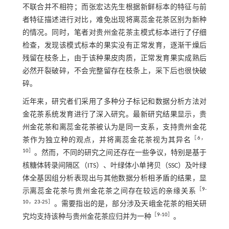
不联合并不相符；而张宏达先生根据新鲜标本的特征与前
者特征描述进行对比，难免出现将离蕊金花茶区别为新种
的情况。同时，笔者对贵州金花茶主模式标本进行了仔细
检查，发现该模式标本的果实没有正常发育，逐渐干燥后
残留在枝条上，由于该种果皮肉质，正常发育果实成熟后
必然开裂破碎，不会完整留存在枝条上，采下后也很快破
碎。
近年来，研究者们采用了多种分子标记和数据分析方法对
金花茶系统发育进行了深入研究。最新研究结果显示，贵
州金花茶和离蕊金花茶被认为是同一支系，支持贵州金花
［
6
，
茶作为独立种的观点，并将离蕊金花茶视为其异名
10
］
。然而，不同的研究之间还存在一些争议，特别是基于
核糖体转录间隔区（ITS）、叶绿体小单拷贝（SSC）及叶绿
体全基因组分析表现出与其他数据分析相矛盾的结果，显
［
9
-
示离蕊金花茶与贵州金花茶之间存在较远的亲缘关系
10
，
23
-
25
］
。需要指出的是，部分涉及天峨金花茶的相关研
［
9
-
10
］
究均支持该种与贵州金花茶应归并为一种
。