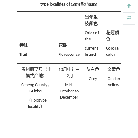
type localities of
Camellia huana
当年生
枝颜色
Color of
花冠颜
the
色
果实
特征
花期
current
Corolla
Fruit
Trait
Florescence
branch
color
morph
贵州册亨县（主
10月中旬—
灰白色
金黄色
扁球
模式产地）
12月
向2.3
Grey
Golden
cm（平
Ceheng County，
Mid-
yellow
cm）
Guizhou
October to
4.5~6.
December
（Holotype
cm（平
locality）
cm）
厚9~1
Oblate
spher
axial 