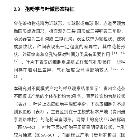
2.3 孢粉学与叶微形态特征
金花茶植物花粉为近球形、长球形或扁球 形，赤道面观为
椭圆形或近圆形，极面观为三裂 圆形或三裂钝圆三角形，
萌发器官为三孔沟或 三拟孔沟，表面纹饰为颗粒状、疣状
或脑纹状，种间表现出一定程度的差异性，其中花粉形
［
11
，
17
-
状、外壁纹饰和穿孔特征对种间分类具有重要作用
19
］
；叶片下表皮的细胞垂周壁式样和气孔形状在一 些种
［
12
，
20
-
间存在着明显差异，气孔密度受环境影响较大
22
］
。
本研究对不同模式产地的样品观察结果显示：贵州金花茶
不同模式产地的个体花粉均为3孔沟，表面纹饰均为脑纹状
（
表2
）；叶片上表皮细胞平周壁平滑，下表皮细胞为不规
则多边形（
表3
）。主要区别在于主模式标本产地（贵州册
亨县路雄村）的花粉呈扁球形，网脊上的疣状凸起较稀疏
（图
4
A~
4
C），叶片下表皮细胞平周壁呈明显条纹状，气孔
较为稀疏（图
5
A~
5
C）；而副模式产地（贵州罗甸县（图