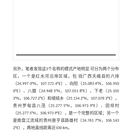
cm（av
1.8 
radial 
cm（av
3.2 
perica
thickn
mm
另外，笔者发现这3个名称的模式产地明显 可分为两个分布
区，一个是红水河沿岸区域，包 括广西天峨县的六排
（24.997 0°N，107.172 4°E）、向阳（25.083 4°N，106.950
0°E）、八腊（24.948 5°N，107.051 8°E）、下老（25.105
3°N，106.727 2°E）和坡结乡（25.154 2°N，107.076 3°E），
贵州罗甸县八茂（25.277 5°N，106.973 9°E）、田坝村
（25.277 5°N，106.973 9°E），是一个完整的区域；另一个
是南盘江流域的贵州册亨县路雄村（24.761 7°N，106.143
2°E），两地直线距离近100 km。