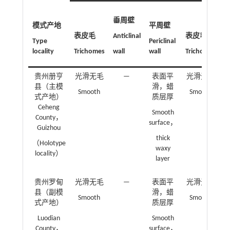
垂周壁
模式产地
平周壁
表皮毛
Anticlinal
表皮毛
Type
Periclinal
locality
Trichomes
wall
wall
Trichomes
S
贵州册亨
光滑无毛
—
表面平
光滑无毛
县（主模
滑，蜡
Smooth
Smooth
式产地）
质层厚
Ir
Ceheng
Smooth
County，
p
surface，
Guizhou
thick
（Holotype
waxy
locality）
layer
贵州罗甸
光滑无毛
—
表面平
光滑无毛
县（副模
滑，蜡
Smooth
Smooth
式产地）
质层厚
Ir
Luodian
Smooth
p
County，
surface，