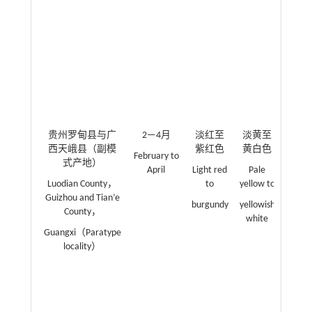
cm（av
3.5 
radial 
cm（av
5.8 
perica
thickn
11 mm
贵州罗甸县与广
2—4月
淡红至
淡黄至
扁三
西天峨县（副模
紫红色
黄白色
形，
February to
式产地）
1.3~2.
April
Light red
Pale
cm（平
Luodian County，
to
yellow to
cm）
Guizhou and Tian’e
burgundy
yellowish
2.5~4.
County，
white
cm（平
Guangxi（Paratype
cm）
locality）
厚1~3
Oblate
triangu
spher
axial 1