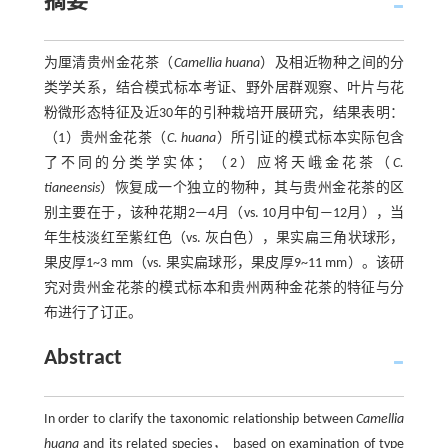
摘要
为厘清贵州金花茶（
Camellia huana
）及相近物种之间的分
类学关系，结合模式标本考证、野外居群观察、叶片与花
粉微形态特征及近30年的引种栽培开展研究，结果表明：
（1）贵州金花茶（
C. huana
）所引证的模式标本实际包含
了不同的分类学实体；（2）应将天峨金花茶（
C.
tianeensis
）恢复成一个独立的物种，其与贵州金花茶的区
别主要在于，该种花期2—4月（vs. 10月中旬—12月），当
年生枝淡红至紫红色（vs. 灰白色），果实扁三角状球形，
果皮厚1~3 mm（vs. 果实扁球形，果皮厚9~11 mm）。该研
究对贵州金花茶的模式标本和贵州两种金花茶的特征与分
布进行了订正。
Abstract
In order to clarify the taxonomic relationship between
Camellia
huana
and its related species， based on examination of type