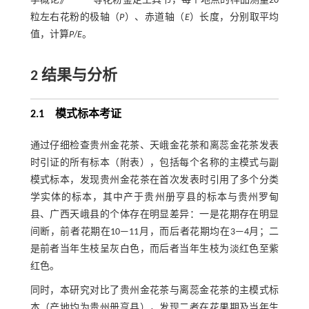
学概论》
等花粉鉴定工具书，每个地点的样品测量20
粒左右花粉的极轴（
P
）、赤道轴（
E
）长度，分别取平均
值，计算
P
/
E
。
2
结果与分析
2.1 模式标本考证
通过仔细检查贵州金花茶、天峨金花茶和离蕊金花茶发表
时引证的所有标本（附表），包括每个名称的主模式与副
模式标本，发现贵州金花茶在首次发表时引用了多个分类
学实体的标本，其中产于贵州册亨县的标本与贵州罗甸
县、广西天峨县的个体存在明显差异：一是花期存在明显
间断，前者花期在10—11月，而后者花期均在3—4月；二
是前者当年生枝呈灰白色，而后者当年生枝为淡红色至紫
红色。
同时，本研究对比了贵州金花茶与离蕊金花茶的主模式标
本（产地均为贵州册亨县），发现二者在花果期及当年生