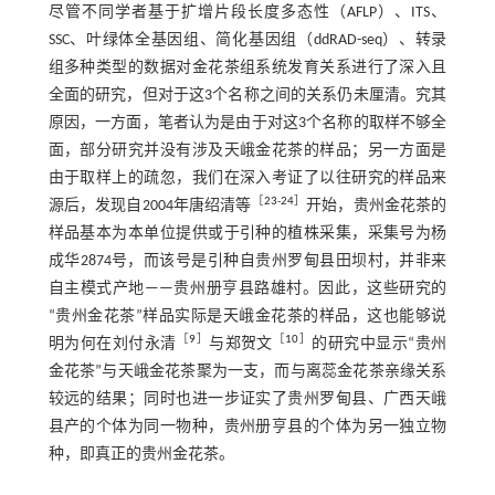
尽管不同学者基于扩增片段长度多态性（AFLP）、ITS、
SSC、叶绿体全基因组、简化基因组（ddRAD-seq）、转录
组多种类型的数据对金花茶组系统发育关系进行了深入且
全面的研究，但对于这3个名称之间的关系仍未厘清。究其
原因，一方面，笔者认为是由于对这3个名称的取样不够全
面，部分研究并没有涉及天峨金花茶的样品；另一方面是
由于取样上的疏忽，我们在深入考证了以往研究的样品来
［
23
-
24
］
源后，发现自2004年唐绍清等
开始，贵州金花茶的
样品基本为本单位提供或于引种的植株采集，采集号为杨
成华2874号，而该号是引种自贵州罗甸县田坝村，并非来
自主模式产地——贵州册亨县路雄村。因此，这些研究的
“贵州金花茶”样品实际是天峨金花茶的样品，这也能够说
［
9
］
［
10
］
明为何在刘付永清
与郑贺文
的研究中显示“贵州
金花茶”与天峨金花茶聚为一支，而与离蕊金花茶亲缘关系
较远的结果；同时也进一步证实了贵州罗甸县、广西天峨
县产的个体为同一物种，贵州册亨县的个体为另一独立物
种，即真正的贵州金花茶。