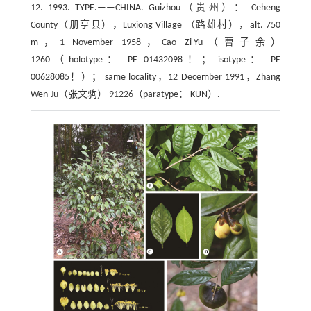
12. 1993. TYPE.——CHINA. Guizhou（贵州）： Ceheng
County（册亨县），Luxiong Village （路雄村），alt. 750
m，1 November 1958，Cao Zi-Yu（曹子余）
1260（holotype： PE 01432098！； isotype： PE
00628085！）； same locality，12 December 1991，Zhang
Wen-Ju（张文驹） 91226（paratype： KUN）.