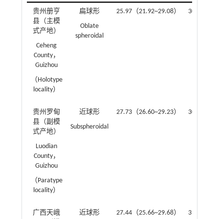
贵州册亨
扁球形
25.97（21.92~29.08）
30.87（28
县（主模
Oblate
式产地）
spheroidal
Ceheng
County，
Guizhou
（Holotype
locality）
贵州罗甸
近球形
27.73（26.60~29.23）
30.23（27
县（副模
Subspheroidal
式产地）
Luodian
County，
Guizhou
（Paratype
locality）
广西天峨
近球形
27.44（25.66~29.68）
31.01（29