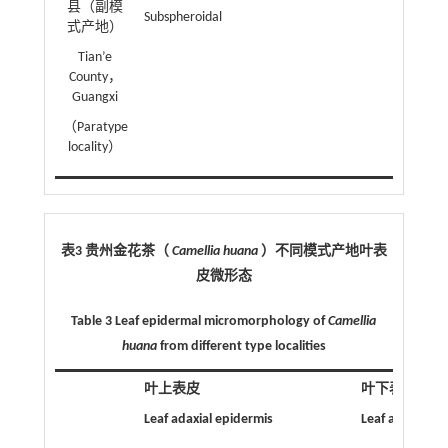
县（副模
Subspheroidal
式产地）
Tian’e
County，
Guangxi
（Paratype
locality）
表3 贵州金花茶（
Camellia huana
）不同模式产地叶表
皮微形态
Table 3 Leaf epidermal micromorphology of
Camellia
huana
from different type localities
叶上表皮
叶下表皮
Leaf adaxial epidermis
Leaf abaxial e