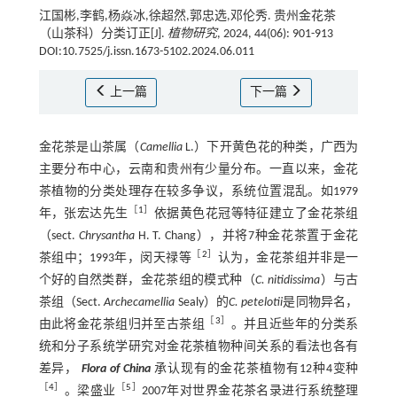
江国彬,李鹤,杨焱冰,徐超然,郭忠选,邓伦秀. 贵州金花茶
（山茶科）分类订正[J].
植物研究
, 2024, 44(06): 901-913
DOI:10.7525/j.issn.1673-5102.2024.06.011
上一篇
下一篇
金花茶是山茶属（
Camellia
L.）下开黄色花的种类，广西为
主要分布中心，云南和贵州有少量分布。一直以来，金花
茶植物的分类处理存在较多争议，系统位置混乱。如1979
［
1
］
年，张宏达先生
依据黄色花冠等特征建立了金花茶组
（sect.
Chrysantha
H. T. Chang），并将7种金花茶置于金花
［
2
］
茶组中；1993年，闵天禄等
认为，金花茶组并非是一
个好的自然类群，金花茶组的模式种（
C. nitidissima
）与古
茶组（Sect.
Archecamellia
Sealy）的
C. petelotii
是同物异名，
［
3
］
由此将金花茶组归并至古茶组
。并且近些年的分类系
统和分子系统学研究对金花茶植物种间关系的看法也各有
差异，
Flora of China
承认现有的金花茶植物有12种4变种
［
4
］
［
5
］
。梁盛业
2007年对世界金花茶名录进行系统整理