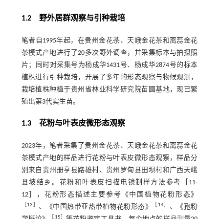
1.2 野外居群观察与引种栽培
笔者自1995年起，在贵州金花茶、天峨金花茶和离蕊金花
茶模式产地进行了20多次野外调查，并采集标本与拍摄照
片；同时对采集号为杨成华1431号、杨成华2874号的标本
植株进行引种栽培，开展了多年的形态观察与物候观测，
栽培植株种植于贵州省林业科学研究院苗圃基地，现已繁
殖出第3代实生苗。
1.3 花粉与叶表皮微形态观察
2023年，笔者采集了贵州金花茶、天峨金花茶和离蕊金花
茶模式产地的样品进行花粉与叶表皮微形态观察，样品分
别来自贵州册亨县路雄村、贵州罗甸县田坝村和广西天峨
县坡结乡。花粉和叶表皮扫描电镜制样方法参考［11-
12］，花粉形态描述主要参考《中国植物花粉形态》
［
13
］
［
14
］
、《中国热带亚热带植物花粉形态》
、《孢粉
［
15
］