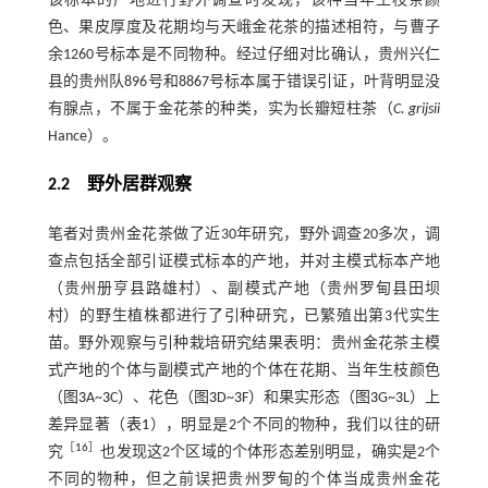
该标本的产地进行野外调查时发现，该种当年生枝条颜
色、果皮厚度及花期均与天峨金花茶的描述相符，与曹子
余1260号标本是不同物种。经过仔细对比确认，贵州兴仁
县的贵州队896号和8867号标本属于错误引证，叶背明显没
有腺点，不属于金花茶的种类，实为长瓣短柱茶（
C. grijsii
Hance）。
2.2 野外居群观察
笔者对贵州金花茶做了近30年研究，野外调查20多次，调
查点包括全部引证模式标本的产地，并对主模式标本产地
（贵州册亨县路雄村）、副模式产地（贵州罗甸县田坝
村）的野生植株都进行了引种研究，已繁殖出第3代实生
苗。野外观察与引种栽培研究结果表明：贵州金花茶主模
式产地的个体与副模式产地的个体在花期、当年生枝颜色
（图
3
A~
3
C）、花色（图
3
D~
3
F）和果实形态（图
3
G~
3
L）上
差异显著（
表1
），明显是2个不同的物种，我们以往的研
［
16
］
究
也发现这2个区域的个体形态差别明显，确实是2个
不同的物种，但之前误把贵州罗甸的个体当成贵州金花