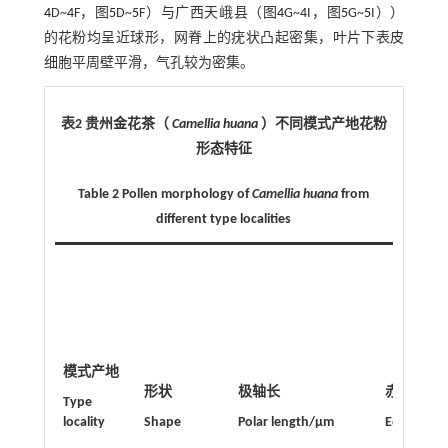
4
D~
4
F，图
5
D~
5
F）与广西天峨县（图
4
G~
4
I，图
5
G~
5
I））
的花粉均呈近球形，网脊上的疣状凸起密集，叶片下表皮
细胞平周壁平滑，气孔较为密集。
表2 贵州金花茶（
Camellia huana
）不同模式产地花粉
形态特征
Table 2 Pollen morphology of
Camellia huana
from
different type localities
模式产地
形状
极轴长
赤道轴长
Type
locality
Shape
Polar length/μm
Equatoria