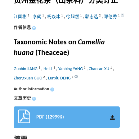
贵州金花茶（山茶科）分类订正
1
1
1
1
2
1
江国彬
,
李鹤
,
杨焱冰
,
徐超然
,
郭忠选
,
邓伦秀
作者信息
+
Taxonomic Notes on
Camellia
huana
(Theaceae)
1
1
1
1
Guobin JIANG
,
He LI
,
Yanbing YANG
,
Chaoran XU
,
2
1
Zhongxuan GUO
,
Lunxiu DENG
Author information
+
文章历史
+
PDF (12999K)