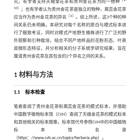
［
9
-
究，有学者支持天峨金花茶和贵州金花茶为同一物种
10
］
；也有学者认为贵州金花茶是独立的物种，离蕊金花茶
［
6
］
应当作为贵州金花茶的异名
。综上所述，这3个种的种
间关系仍未明确。本研究对每个名称的原白与模式标本进
行了细致考证，同时对模式产地野生植株进行了广泛的野
外观察和引种栽培，结合不同产地样品的花粉形态、叶表
皮微形态特征，并分析相关的分子系统学研究结果，旨在
厘清贵州金花茶及其包含的2个异名之间的关系。
1
材料与方法
1.1 标本检查
笔者查阅了贵州金花茶和离蕊金花茶的模式标本，并借助
中国数字植物标本馆（CVH）查阅了天峨金花茶的模式标本
和其他相关的标本图像，标本馆代号参照CVH中的中国植物
标本馆名录
（
https：//www.cvh.ac.cn/topics/herbaria.php
）。