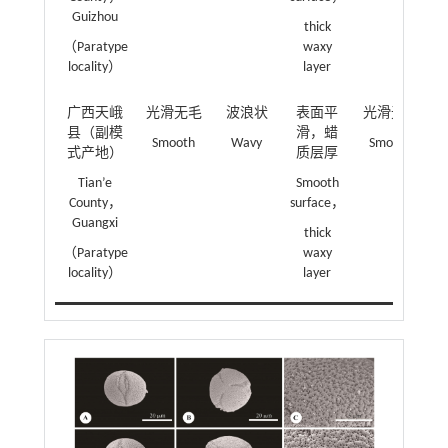
Guizhou
thick
（Paratype
waxy
locality）
layer
广西天峨
光滑无毛
波浪状
表面平
光滑无毛
县（副模
滑，蜡
Smooth
Wavy
Smooth
式产地）
质层厚
Ir
Tian’e
Smooth
p
County，
surface，
Guangxi
thick
（Paratype
waxy
locality）
layer