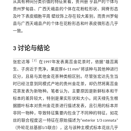
从具有种间分类价值的特征来看，贵州册 亨县产的个体与
贵州罗甸县、广西天峨县的个体在花粉粒形状、网脊形态
及叶下表皮细胞平周 壁纹饰上存在较大差别，而贵州罗甸
县与广西天峨县产的个体在花粉形态和叶表皮微形态几乎
一致。
3
讨论与结论
［
7
］
张宏达等
在1997年发表离蕊金花茶时，依据“雄蕊离
生、子房近于秃净，果皮厚6~11 mm”将该种与其他种进行
区分，且易与其他金花茶种类相区别。尽管张宏达先生当
时已经注意到同模式产地的贵州金花茶，却仍然将离蕊金
花茶发表为新物种。笔者认为，主要原因是新鲜标本和干
标本的差异较大，特别是果实形状和大小。闵天禄先生根
据腊叶标本对贵州金花茶进行描述发表，且引用的标本并
非同一物种，导致特征集要内包含了不同种的特征，如花
丝的联合程度这一特征在原始描述为“exterior 1/3 connata”
（外轮花丝基部1/3联合），这与该种主模式标本花丝几乎