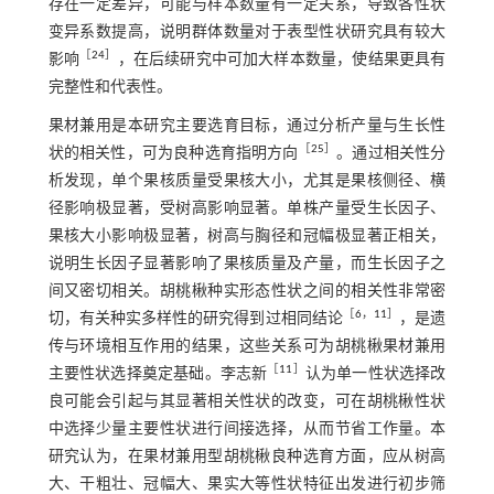
存在一定差异，可能与样本数量有一定关系，导致各性状
变异系数提高，说明群体数量对于表型性状研究具有较大
［
24
］
影响
，在后续研究中可加大样本数量，使结果更具有
完整性和代表性。
果材兼用是本研究主要选育目标，通过分析产量与生长性
［
25
］
状的相关性，可为良种选育指明方向
。通过相关性分
析发现，单个果核质量受果核大小，尤其是果核侧径、横
径影响极显著，受树高影响显著。单株产量受生长因子、
果核大小影响极显著，树高与胸径和冠幅极显著正相关，
说明生长因子显著影响了果核质量及产量，而生长因子之
间又密切相关。胡桃楸种实形态性状之间的相关性非常密
［
6
，
11
］
切，有关种实多样性的研究得到过相同结论
，是遗
传与环境相互作用的结果，这些关系可为胡桃楸果材兼用
［
11
］
主要性状选择奠定基础。李志新
认为单一性状选择改
良可能会引起与其显著相关性状的改变，可在胡桃楸性状
中选择少量主要性状进行间接选择，从而节省工作量。本
研究认为，在果材兼用型胡桃楸良种选育方面，应从树高
大、干粗壮、冠幅大、果实大等性状特征出发进行初步筛