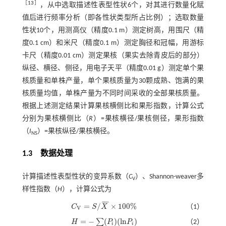
［
13
］
，从中选取描述性表型性状6个，对其进行数量化赋
值后进行频率分析（即各性状类型所占比例）；选取数量
性状10个，用测高仪（精度0.1 m）测定树高，用围尺（精
度0.1 cm）和米尺（精度0.1 m）测定胸径和冠幅，用游标
卡尺（精度0.01 cm）测定果核（果实去除青皮后的部分）
纵径、横径、侧径，用电子天平（精度0.01 g）测定单个果
核质量和单株产量，单个果核质量为30颗成熟、饱满的果
核质量均值，单株产量为不同时间采收的全部果核质量。
根据上述测定结果计算果核横侧比和果形指数，计算公式
分别为果核横侧比（
R
）=果核横径/果核侧径，果形指数
（
I
）=果核纵径/果核横径。
NS
1.3 数据处理
计算描述性表型性状的变异系数（
C
）、Shannon-weaver多
V
样性指数（
H
），计算公式为
¯
¯
¯
=
/
×
100
%
C
S
X
（1）
C
V
=
S
/
X
¯
×
100
%
V
=
−
(
)
(
l
n
)
∑
H
P
P
（2）
H
=
-
∑
(
P
i
)
(
l
n
P
i
)
i
i