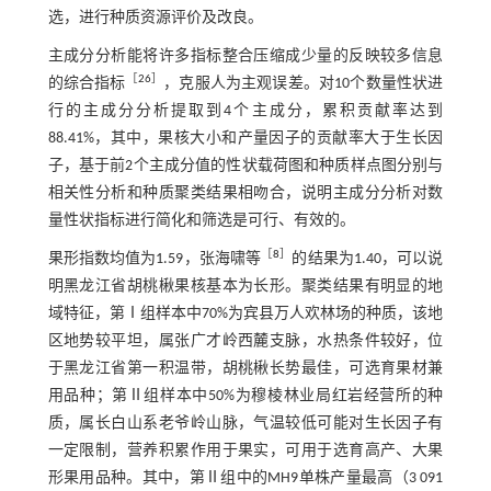
选，进行种质资源评价及改良。
主成分分析能将许多指标整合压缩成少量的反映较多信息
［
26
］
的综合指标
，克服人为主观误差。对10个数量性状进
行的主成分分析提取到4个主成分，累积贡献率达到
88.41%，其中，果核大小和产量因子的贡献率大于生长因
子，基于前2个主成分值的性状载荷图和种质样点图分别与
相关性分析和种质聚类结果相吻合，说明主成分分析对数
量性状指标进行简化和筛选是可行、有效的。
［
8
］
果形指数均值为1.59，张海啸等
的结果为1.40，可以说
明黑龙江省胡桃楸果核基本为长形。聚类结果有明显的地
域特征，第Ⅰ组样本中70%为宾县万人欢林场的种质，该地
区地势较平坦，属张广才岭西麓支脉，水热条件较好，位
于黑龙江省第一积温带，胡桃楸长势最佳，可选育果材兼
用品种；第Ⅱ组样本中50%为穆棱林业局红岩经营所的种
质，属长白山系老爷岭山脉，气温较低可能对生长因子有
一定限制，营养积累作用于果实，可用于选育高产、大果
形果用品种。其中，第Ⅱ组中的MH9单株产量最高（3 091