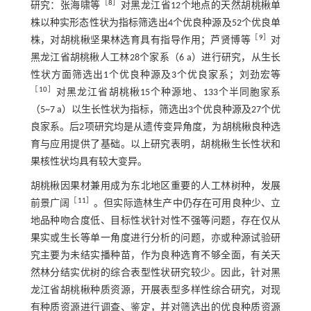
［
8
］
研究：张海啸等
对黑龙江省12个地点的天然胡桃楸单
株以种实形态性状为指标筛选出4个优良种源及52个优良单
［
9
］
株，对胡桃楸坚果林选育具有指导作用；芦贤博等
对
黑龙江省胡桃楸人工林28个家系（6 a）进行研究，从生长
性状方面筛选出1个优良种源及3个优良家系；刘劲宏等
［
10
］
对黑龙江省胡桃楸15个种源地、133个半同胞家系
（5~7 a）以生长性状为指标，筛选出3个优良种源及27个优
良家系。后2项研究均是从遗传变异角度，为胡桃楸良种选
育与应用提供了基础。以上研究表明，胡桃楸生长性状和
果核性状均具有较大变异。
胡桃楸因果材兼用成为东北地区重要的人工林树种，发展
［
11
］
前景广阔
。但实际造林生产中仍存在可用良种少、立
地品种吻合度低、目标性状针对性不强等问题，存在仅从
果实或生长等单一角度进行分析的问题，亦或种源试验研
究主要为未结实播种苗，作为良种选育不够全面，有关天
然林分结实优树的综合表型性状研究较少。因此，针对黑
龙江省胡桃楸种质资源，开展表型多样性综合研究，对现
有种质资源进行调查、鉴定，并对筛选出的优良种质资源