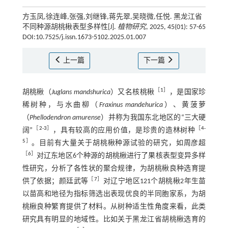
方玉凤,徐连峰,张强,刘继锋,蒋先翠,吴晓微,任悦. 黑龙江省
不同种源胡桃楸表型多样性[J].
植物研究
, 2025, 45(01): 57-65
DOI:10.7525/j.issn.1673-5102.2025.01.007
上一篇
下一篇
［
1
］
胡桃楸（
Juglans mandshurica
）又名核桃楸
，是国家珍
稀树种，与水曲柳（
Fraxinus mandehurica
）、黄菠萝
（
Phellodendron amurense
）并称为我国东北地区的“三大硬
［
2
-
3
］
［
4
-
阔”
，具有较高的应用价值，是珍贵的造林树种
5
］
。目前有大量关于胡桃楸种源试验的研究，如周彦超
［
6
］
对辽东地区6个种源的胡桃楸进行了果核表型变异多样
性研究，分析了各性状的聚合规律，为胡桃楸良种选育提
［
7
］
供了依据；颜廷武等
对辽宁地区121个胡桃楸2年生苗
以苗高和地径为指标筛选出表现优良的半同胞家系，为胡
桃楸良种繁育提供了材料。从树种适生性角度来看，此类
研究具有明显的地域性。比如关于黑龙江省胡桃楸选育的