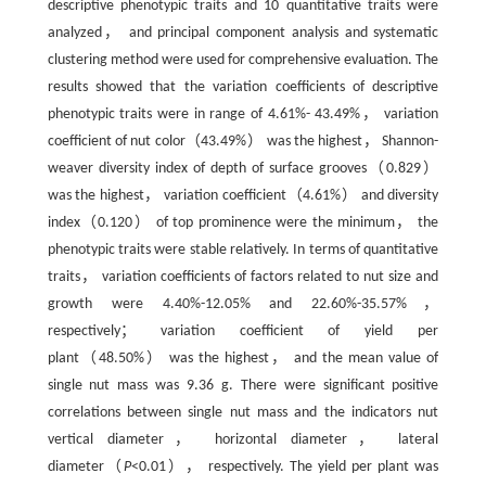
descriptive phenotypic traits and 10 quantitative traits were
analyzed， and principal component analysis and systematic
clustering method were used for comprehensive evaluation. The
results showed that the variation coefficients of descriptive
phenotypic traits were in range of 4.61%- 43.49%， variation
coefficient of nut color（43.49%） was the highest， Shannon-
weaver diversity index of depth of surface grooves（0.829）
was the highest， variation coefficient（4.61%） and diversity
index（0.120） of top prominence were the minimum， the
phenotypic traits were stable relatively. In terms of quantitative
traits， variation coefficients of factors related to nut size and
growth were 4.40%-12.05% and 22.60%-35.57%，
respectively； variation coefficient of yield per
plant（48.50%） was the highest， and the mean value of
single nut mass was 9.36 g. There were significant positive
correlations between single nut mass and the indicators nut
vertical diameter， horizontal diameter， lateral
diameter（
P
<0.01）， respectively. The yield per plant was