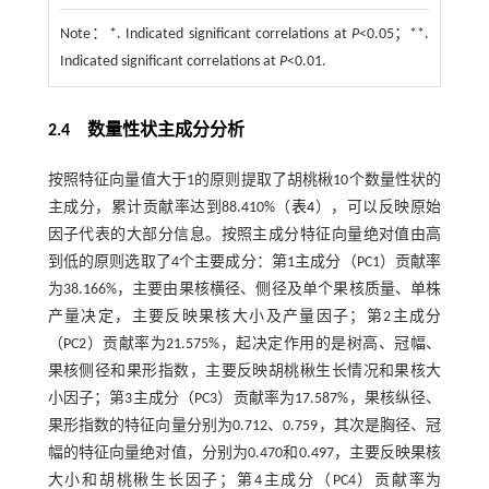
Note：
*. Indicated significant correlations at
P
<0.05；**.
Indicated significant correlations at
P
<0.01.
2.4 数量性状主成分分析
按照特征向量值大于1的原则提取了胡桃楸10个数量性状的
主成分，累计贡献率达到88.410%（
表4
），可以反映原始
因子代表的大部分信息。按照主成分特征向量绝对值由高
到低的原则选取了4个主要成分：第1主成分（PC1）贡献率
为38.166%，主要由果核横径、侧径及单个果核质量、单株
产量决定，主要反映果核大小及产量因子；第2主成分
（PC2）贡献率为21.575%，起决定作用的是树高、冠幅、
果核侧径和果形指数，主要反映胡桃楸生长情况和果核大
小因子；第3主成分（PC3）贡献率为17.587%，果核纵径、
果形指数的特征向量分别为0.712、0.759，其次是胸径、冠
幅的特征向量绝对值，分别为0.470和0.497，主要反映果核
大小和胡桃楸生长因子；第4主成分（PC4）贡献率为