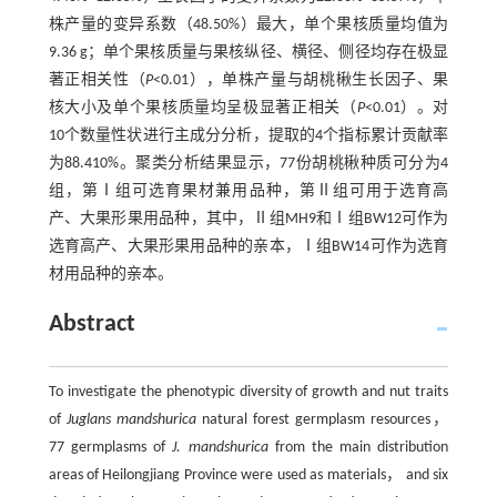
株产量的变异系数（48.50%）最大，单个果核质量均值为
9.36 g；单个果核质量与果核纵径、横径、侧径均存在极显
著正相关性（
P
<0.01），单株产量与胡桃楸生长因子、果
核大小及单个果核质量均呈极显著正相关（
P
<0.01）。对
10个数量性状进行主成分分析，提取的4个指标累计贡献率
为88.410%。聚类分析结果显示，77份胡桃楸种质可分为4
组，第Ⅰ组可选育果材兼用品种，第Ⅱ组可用于选育高
产、大果形果用品种，其中，Ⅱ组MH9和Ⅰ组BW12可作为
选育高产、大果形果用品种的亲本，Ⅰ组BW14可作为选育
材用品种的亲本。
Abstract
To investigate the phenotypic diversity of growth and nut traits
of
Juglans mandshurica
natural forest germplasm resources，
77 germplasms of
J. mandshurica
from the main distribution
areas of Heilongjiang Province were used as materials， and six