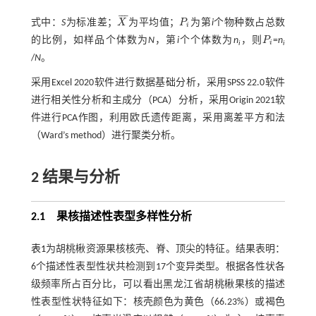
¯
¯
¯
式中：
S
为标准差；
X
为平均值；
P
为第
i
个物种数占总数
X
¯
P
i
i
的比例，如样品个体数为
N
，第
i
个个体数为
n
，则
P
=
n
P
i
i
i
i
/
N
。
采用Excel 2020软件进行数据基础分析，采用SPSS 22.0软件
进行相关性分析和主成分（PCA）分析，采用Origin 2021软
件进行PCA作图，利用欧氏遗传距离，采用离差平方和法
（Ward’s method）进行聚类分析。
2
结果与分析
2.1 果核描述性表型多样性分析
表1
为胡桃楸资源果核核壳、脊、顶尖的特征。结果表明：
6个描述性表型性状共检测到17个变异类型。根据各性状各
级频率所占百分比，可以看出黑龙江省胡桃楸果核的描述
性表型性状特征如下：核壳颜色为黄色（66.23%）或褐色