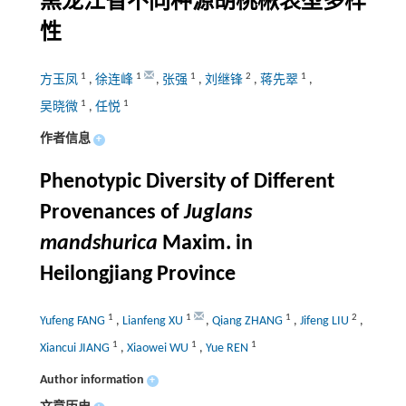
黑龙江省不同种源胡桃楸表型多样
性
1
1
1
2
1
方玉凤
,
徐连峰
,
张强
,
刘继锋
,
蒋先翠
,
1
1
吴晓微
,
任悦
作者信息
+
Phenotypic Diversity of Different
Provenances of
Juglans
mandshurica
Maxim. in
Heilongjiang Province
1
1
1
2
Yufeng FANG
,
Lianfeng XU
,
Qiang ZHANG
,
Jifeng LIU
,
1
1
1
Xiancui JIANG
,
Xiaowei WU
,
Yue REN
Author information
+