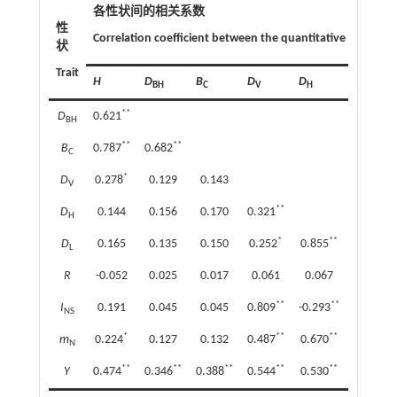
各性状间的相关系数
性
Correlation coefficient between the quantitative traits
状
Trait
H
D
B
D
D
D
BH
C
V
H
L
**
D
0.621
BH
**
**
B
0.787
0.682
C
*
D
0.278
0.129
0.143
V
**
D
0.144
0.156
0.170
0.321
H
*
**
D
0.165
0.135
0.150
0.252
0.855
L
**
R
-0.052
0.025
0.017
0.061
0.067
-0.457
**
**
*
I
0.191
0.045
0.045
0.809
-0.293
-0.282
NS
*
**
**
**
m
0.224
0.127
0.132
0.487
0.670
0.727
N
**
**
**
**
**
**
Y
0.474
0.346
0.388
0.544
0.530
0.467