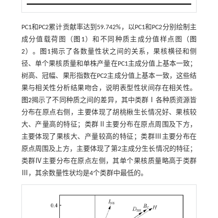
PC1和PC2累计贡献率达到59.742%，以PC1和PC2分别绘制主
成分值载荷图（
图1
）和不同种质主成分值样点图（
图
2
）。
图1
揭示了各数量性状之间的关系，果核横径和侧
径、单个果核质量和单株产量在PC1主成分值上基本一致；
树高、冠幅、果形指数在PC2主成分值上基本一致，这些结
果与相关性分析结果吻合，说明表型性状间存在相关性。
图2
揭示了不同种质之间的差异，其中类群Ⅰ各种质资源皆
分布在原点右侧，主要体现了胡桃楸生长情况好、果核较
大、产量高的特征；类群Ⅱ主要分布在原点周围及下方，
主要体现了果核大、产量较高的特征；类群Ⅲ主要分布在
原点周围及上方，主要体现了第2主成分生长情况的特征；
类群Ⅳ主要分布在原点左侧，其单个果核质量略高于类群
Ⅲ，其余数量性状均是4个类群中最低的。