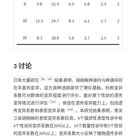
Ⅱ
9.8
22.9
6.9
4.8
2.9
2.9
1.0
Ⅲ
12.3
29.7
8.3
4.2
2.7
2.6
1.0
Ⅳ
8.1
18.8
5.6
3.7
2.5
2.6
1.0
3
讨论
［
8
，
14
］
已有大量研究
结果表明，胡桃楸种源内与种源间存
在丰富的变异，这为良种选择提供了理论基础。利用变异
系数可对群体的变异程度进行评价，能对某个性状的遗传
［
15
］
变异情况进行评估
，体现在遗传变异能力上，包括遗
［
16
］
传变异系数和表型变异系数
。本研究结果表明，黑龙
江省胡桃楸的表型变异系数较高，6个描述性表型性状中有
4个性状的变异系数在20%以上，10个数量性状中有5个性状
的变异系数在20%以上；变异系数大小反映了植物遗传多样