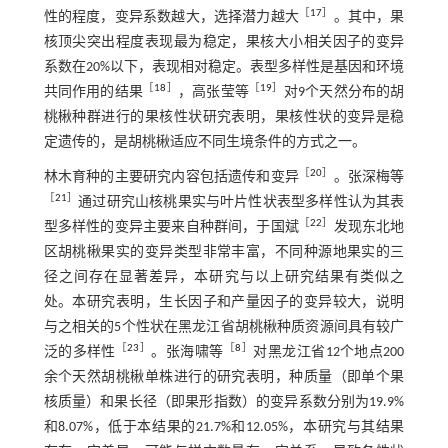
［
17
］
性的程度，变异系数越大，选择潜力越大
。其中，果
核顶尖突出程度表现最为稳定，果核大小相关因子的变异
系数在20%以下，表现相对稳定。表型多样性是基因和环境
［
18
］
［
19
］
共同作用的结果
，高张莹等
对9个天然分布的胡
桃楸种群进行的果核性状研究表明，果核性状的变异是稳
定遗传的，是胡桃楸适应不同生境条件的方式之一。
［
20
］
林木育种的主要研究内容包括遗传和变异
。张深梅等
［
21
］
通过研究山核桃果实与叶片性状表型多样性认为其表
［
22
］
型多样性的变异主要来自种群间，于国斌
发现东北地
区胡桃楸果实的变异类型非常丰富，不同种源地果实的三
径之间存在显著差异，本研究与以上研究结果有类似之
处。本研究表明，生长因子和产量因子的变异较大，说明
与之相关的5个性状在黑龙江省胡桃楸种质资源间具有较广
［
23
］
［
8
］
泛的多样性
。张海啸等
对黑龙江省12个地点200
余个天然胡桃楸单株进行的研究表明，种质量（即单个果
核质量）和果长径（即果形指数）的变异系数分别为19.9%
和8.07%，低于本结果的21.7%和12.05%，本研究与其结果