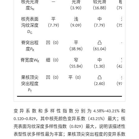
核壳光滑
—
光滑
较光滑
粗糙
度
S
（3.90）
（16.88）
（79.22）
N
核壳表面
平
浅
中
深
沟纹深度
（7.79）
（9.09）
（7.79）
（75.33）
D
G
脊突出程
凹（0）
平
凸
—
度
P
（38.96）
（61.04）
R
脊宽度
W
细（0）
窄
中
宽
R
（55.84）
（1.30）
（42.86）
果核顶尖
凹（0）
平（0）
凸
尖
突出程度
（2.60）
（97.40）
P
T
变异系数和多样性指数分别为4.58%~43.21%和
0.120~0.829，其中核壳颜色变异系数（43.21%）最大；核
壳表面沟纹深度多样性指数（0.829）最大，说明该描述性
表型性状多样性最为丰富；果核顶尖突出程度的变异系数