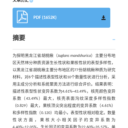
文章历史
+
PDF (1652K)
摘要
为探明黑龙江省胡桃楸（
Juglans mandshurica
）主要分布地
区天然林分种质资源生长性状和果核性状的表型多样性，
以黑龙江省胡桃楸主要分布地区的77份胡桃楸种质为研究
材料，对6个描述性表型性状和10个数量性状进行分析，采
用主成分分析和系统聚类方法进行综合评价。结果表明：
描述性表型性状变异系数为4.61%~43.49%，核壳颜色变异
系数（43.49%）最大，核壳表面沟纹深度多样性指数
（0.829）最大，果核顶尖突出程度的变异系数（4.61%）
和多样性指数（0.120）均最小，表型性状相对稳定。数量
性状方面，果核大小相关因子的变异系数为
4.40%~12.05%，生长因子的变异系数为22.60%~35.57%，单