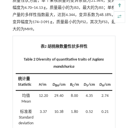
质量性状方面，单个果核质量的变异系数为21.56%，变异
幅度为4.70~14.13 g，质量最小的为JS3，最大的为JS5；单株
产量的多样性指数最大，达到4.344，变异系数为48.18%，
变异幅度为174~3 091 g，质量最小的为FS2，其次为FS3，最
大的为MH9。
表2 胡桃楸数量性状多样性
Table 2 Diversity of quantitative traits of
Juglans
mandshurica
统计量
Statistic
H
/m
D
/cm
B
/m
D
/cm
D
/cm
D
/cm
BH
C
V
H
L
均值
12.20
29.40
8.00
4.35
2.74
2.74
Mean
标准差
3.37
10.38
1.80
0.52
0.21
0.23
Standard
deviation