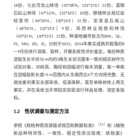
16份、七台河龙山林场（45°38′N，131°15′E）12份、富锦
石砬山林场（47°13′N，132°16′E）10份、穆棱林业局红岩
经营所（44°26′N，130°24′E）15份、宝清县石板山
（46°05′N，132°25′E）9份、鸡西林业局胜利林场
（45°01′N，130°55′E）15份，种源地编号依次为BW、QL、
FS、MH、BS、JS，分别于2013、2014年果实成熟并脱落的8
—9月份进行调查、取样，开展系统性评价鉴定。每份种质
选取生长半径50 m内的3株生长状况基本一致的结实树作为
试验对象，对树高、胸径和冠幅进行每木测量，每一单株
在冠幅投影长度+5 m范围内从东南西北4个方向将完整、无
病虫害的果实全部采收、低温保鲜，直至单株树体上再无
果实，并在采收当天带回实验室进行样品处理、测定各指
标。
1.2 性状调查与测定方法
［
12
］
参照《核桃种质资源描述规范和数据标准》
和《植物
新品种特异性、一致性、稳定性测试指南：核桃属》