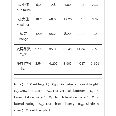
极小值
6.00
12.80
4.00
3.23
2.37
2.22
Minimum
极大值
18.90
68.00
12.20
5.45
3.37
3.45
Maximum
极差
12.90
55.20
8.20
2.22
1.00
1.23
Range
变异系数
27.53
35.33
22.45
11.86
7.60
8.51
C
/%
V
多样性指
3.844
4.200
3.605
4.017
3.828
3.774
数
H
Note：
H
. Plant height；
D
. Diameter at breast height；
BH
B
. Crown breadth；
D
. Nut vertical diameter；
D
. Nut
C
V
H
horizontal diameter；
D
. Nut lateral diameter；
R
. Nut
L
lateral ratio；
I
. Nut shape index；
m
. Single nut
NS
N
mass；
Y
. Yield per plant.