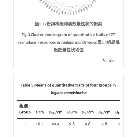
图3 77份胡桃楸种质数量性状的聚类
Fig.3 Cluster dendrogram of quantitative traits of 77
germplasm resources in
Juglans mandshurica
表5 4组胡桃
楸数量性状均值
Full size
Table 5 Means of quantitative traits of four groups in
Juglans mandshurica
组别
Group
H
/m
D
/cm
B
/m
D
/cm
D
/cm
D
/cm
R
BH
C
V
H
L
Ⅰ
16.5
40.4
9.8
4.6
2.8
2.9
1.0