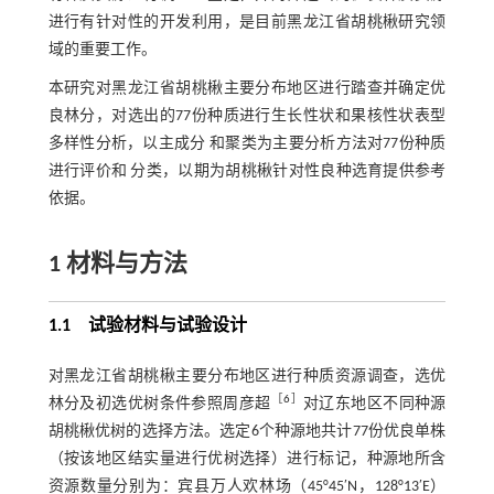
进行有针对性的开发利用，是目前黑龙江省胡桃楸研究领
域的重要工作。
本研究对黑龙江省胡桃楸主要分布地区进行踏查并确定优
良林分，对选出的77份种质进行生长性状和果核性状表型
多样性分析，以主成分 和聚类为主要分析方法对77份种质
进行评价和 分类，以期为胡桃楸针对性良种选育提供参考
依据。
1
材料与方法
1.1 试验材料与试验设计
对黑龙江省胡桃楸主要分布地区进行种质资源调查，选优
［
6
］
林分及初选优树条件参照周彦超
对辽东地区不同种源
胡桃楸优树的选择方法。选定6个种源地共计77份优良单株
（按该地区结实量进行优树选择）进行标记，种源地所含
资源数量分别为：宾县万人欢林场（45°45′N，128°13′E）