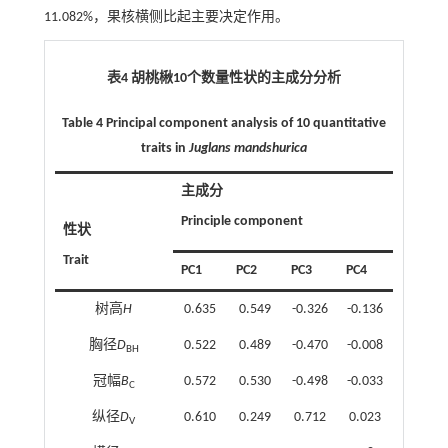
11.082%，果核横侧比起主要决定作用。
表4 胡桃楸
10
个数量性状的主成分分析
Table 4 Principal component analysis of 10 quantitative
traits in
Juglans mandshurica
主成分
Principle component
性状
Trait
PC1
PC2
PC3
PC4
树高
H
0.635
0.549
-0.326
-0.136
胸径
D
0.522
0.489
-0.470
-0.008
BH
冠幅
B
0.572
0.530
-0.498
-0.033
C
纵径
D
0.610
0.249
0.712
0.023
V