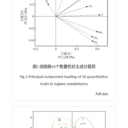
图1 胡桃楸10个数量性状主成分载荷
Fig.1 Principal component loading of 10 quantitative
traits in
Juglans mandshurica
Full size