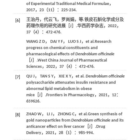
of Experimental Traditional Medical Formulae
，
2017
，
23
（11）：225-234.
王治丹，代云飞，罗尚娟，
等
.铁皮石斛化学成分及
[6]
药理作用的研究进展［J］.
华西药学杂志
，
2022
，
37
（4）：472-476.
WANG
Z D
，
DAI
Y F
，
LUO
S J
，
et al
.Research
progress on chemical constituents and
pharmacological effects of
Dendrobium officinale
［J］.
West China Journal of Pharmaceutical
Sciences
，
2022
，
37
（4）：472-476.
QU
J
，
TAN
S Y
，
XIE
X Y
，
et al
.
Dendrobium officinale
[7]
polysaccharide attenuates insulin resistance and
abnormal lipid metabolism in obese
mice［J］.
Frontiers in Pharmacology
，
2021
，
12
：
659626.
ZHAO
W
，
LI
J
，
ZHONG
C
，
et al
.Green synthesis of
[8]
gold nanoparticles from
Dendrobium officinale
and its
anticancer effect on liver cancer［J］.
Drug
Delivery
，
2021
，
28
（1）：985-994.