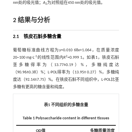
nm处的吸光值；
A
为对照组在450 nm处的吸光值。
2
2
结果与分析
2.1 铁皮石斛多糖含量
葡萄糖标准曲线方程为
y
=0.010 68
x
+1.064，在质量浓度
-1
2
20~100 mg·L
的线性范围内
R
=0.999 1。如
表1
，铁皮石斛
茎多糖得率为（13.77±0.19）%，多糖纯度达
（90.96±0.38）%；L-POL得率为（13.95± 0.27）%，多糖纯
度达（92.14±7.75）%。在铁皮石斛不同组织中，L-POL比茎
多糖有更高的糖含量和纯度。
表1 不同组织的多糖含量
Table 1 Polysaccharide content in different tissues
OD值
多糖质量浓度