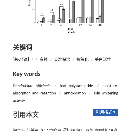
关键词
铁皮石斛
/
叶多糖
/
吸湿保湿
/
抗氧化
/
美白活性
Key words
Dendrobium officinale
/
leaf polysaccharide
/
moisture-
absorption and retention
/
antioxidation
/
skin whitening
activity
引用格式 ▾
引用本文
闫昱辛,何美军,李宇,袁晓曼,谭旭辉,程名,罗凯,廖璐婧. 铁皮