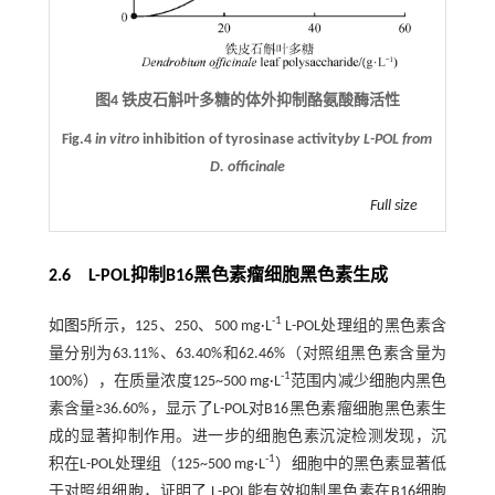
图4 铁皮石斛叶多糖的体外抑制酪氨酸酶活性
Fig.4
in vitro
inhibition of tyrosinase activity
by L-POL from
D. officinale
Full size
2.6 L-POL抑制B16黑色素瘤细胞黑色素生成
-1
如
图5
所示，125、250、500 mg·L
L-POL处理组的黑色素含
量分别为63.11%、63.40%和62.46%（对照组黑色素含量为
-1
100%），在质量浓度125~500 mg·L
范围内减少细胞内黑色
素含量≥36.60%，显示了L-POL对B16黑色素瘤细胞黑色素生
成的显著抑制作用。进一步的细胞色素沉淀检测发现，沉
-1
积在L-POL处理组（125~500 mg·L
）细胞中的黑色素显著低
于对照组细胞，证明了 L-POL能有效抑制黑色素在B16细胞