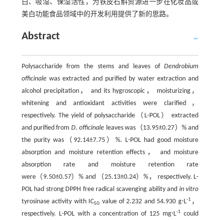
白、吸湿、保湿活性，为铁皮石斛资源进一步在化妆品或
美白功能食品领域中的开发利用提供了新的思路。
Abstract
Polysaccharide from the stems and leaves of
Dendrobium
officinale
was extracted and purified by water extraction and
alcohol precipitation， and its hygroscopic， moisturizing，
whitening and antioxidant activities were clarified，
respectively. The yield of polysaccharide（L-POL） extracted
and purified from
D. officinale
leaves was（13.95±0.27）% and
the purity was（92.14±7.75）%. L-POL had good moisture
absorption and moisture retention effects， and moisture
absorption rate and moisture retention rate
were（9.50±0.57）% and （25.13±0.24）%， respectively. L-
POL had strong DPPH free radical scavenging ability and
in vitro
-1
tyrosinase activity with IC
value of 2.232 and 54.930 g⋅L
，
50
-1
respectively. L-POL with a concentration of 125 mg⋅L
could