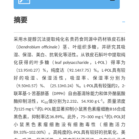
摘要
采用水提醇沉法提取纯化名贵药食同源中药材铁皮石斛
（
Dendrobium officinale
）茎、叶组织多糖，并研究其吸
湿、保湿、美白、抗氧化等活性。从铁皮石斛叶中提取纯
化获得的叶多糖（leaf polysaccharide，L-POL）得率为
（13.95±0.27）%，纯度达（92.14±7.75）%。L-POL具有较
好的吸湿、保湿活性，吸湿率、保湿率分别为
（9.50±0.57）%、（25.13±0.24）%。L-POL具有较强的2，2-
联苯基-1-苦基肼基（DPPH）自由基清除能力和体外酪氨酸
-1
酶抑制活性，IC
值分别为2.232、54.930 g⋅L
。质量浓度
50
-1
为125 mg⋅L
的L-POL能显著抑制小鼠黑色素瘤细胞B16合成
-1
黑色素，抑制率达36.89%。此外，75~300 mg⋅L
的L-POL对
小鼠黑色素瘤细胞没有细胞毒性（细胞活力
89.33%~102.00%）。高纯度的L-POL具有较好的抗氧化、美