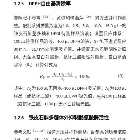
1.2.5 DPPH自由基清除率
［
23
］
［
24
］
参照张小琴等
、黄琼和何燕萍
的方法并稍作调
-1
整。配制系列质量浓度为1.0、2.5、5.0、10.0、15.0 g·L
的
铁皮石斛茎多糖和L-POL待测样品溶液；设置反应体系：
100 μL待测样品溶液、100 μL DPPH溶液，37 ℃下避光反应
30 min， 517 nm处测定吸光值。并设置无水乙醇阴性对照
组、无菌水空白对照组、抗坏血酸阳性对照组，自由基清
除率（
R
）计算公式为
S
−
(
−
)
A
A
A
0
1
2
=
×
100
（3）
R
%
R
S
=
A
0
-
A
1
-
A
2
A
0
×
100
S
A
0
式中：
A
为100 μL无菌水+100 μL DPPH吸光值；
A
为100 μL
0
1
样品（或抗坏血酸）+100 μL DPPH吸光值；
A
为100 μL样品
2
（或抗坏血酸）+100 μL无水乙醇吸光值。
1.2.6 铁皮石斛多糖体外抑制酪氨酸酶活性
［
25
-
26
］
参考文献
报道方法并稍作调整。配制系列质量浓度
-1