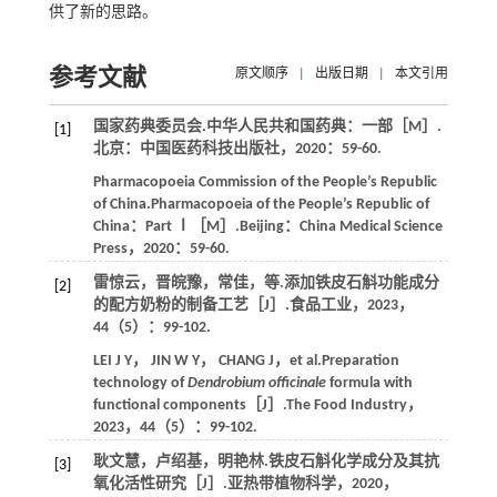
供了新的思路。
参考文献
原文顺序
|
出版日期
|
本文引用
国家药典委员会.
中华人民共和国药典：一部
［M］.
[1]
北京：中国医药科技出版社，
2020
：59-60.
Pharmacopoeia Commission of the People’s Republic
of China.
Pharmacopoeia of the People’s Republic of
China：Part Ⅰ
［M］.Beijing：China Medical Science
Press，
2020
：59-60.
雷惊云，晋皖豫，常佳，
等
.添加铁皮石斛功能成分
[2]
的配方奶粉的制备工艺［J］.
食品工业
，
2023
，
44
（5）：99-102.
LEI
J Y
，
JIN
W Y
，
CHANG
J
，
et al
.Preparation
technology of
Dendrobium officinale
formula with
functional components［J］.
The Food Industry
，
2023
，
44
（5）：99-102.
耿文慧，卢绍基，明艳林.铁皮石斛化学成分及其抗
[3]
氧化活性研究［J］.
亚热带植物科学
，
2020
，