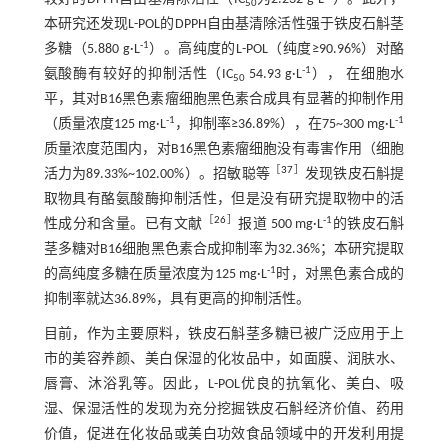
50
本研究还发现L-POL的DPPH自由基清除活性强于铁皮石斛茎
-1
多糖（5.880 g·L
）。高纯度的L-POL（纯度≥90.96%）对酪
-1
氨酸酶有较好的抑制活性（IC
54.93 g·L
）， 在细胞水
50
平，其对B16黑色素瘤细胞黑色素合成具有显著的抑制作用
-1
-1
（质量浓度125 mg·L
，抑制率≥36.89%），在75~300 mg·L
质量浓度范围内，对B16黑色素瘤细胞没有毒害作用（细胞
［
37
］
活力为89.33%~102.00%）。招敏聪等
发现铁皮石斛提
取物具有酪氨酸酶抑制活性，但是没有研究提取物中的活
［
26
］
-1
性成分和含量。已有文献
报道 500 mg·L
的铁皮石斛
茎多糖对B16细胞黑色素合成抑制率为32.36%；本研究提取
-1
的高纯度多糖在质量浓度为125 mg·L
时，对黑色素合成的
抑制率就达36.89%，具有更高的抑制活性。
目前，作为主要原料，铁皮石斛茎多糖已被广泛应用于上
市的美容养颜、美白保湿的化妆品中，如面膜、润肤水、
唇膏、沐浴乳等。因此，L-POL优良的抗氧化、美白、吸
湿、保湿活性的发现为充分挖掘铁皮石斛经济价值、药用
价值，促进在化妆品或美白功效食品领域中的开发利用提