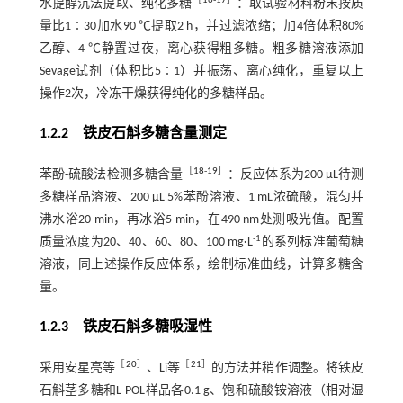
［
16
-
17
］
水提醇沉法提取、纯化多糖
：取试验材料粉末按质
量比1∶30加水90 ℃提取2 h，并过滤浓缩；加4倍体积80%
乙醇、4 ℃静置过夜，离心获得粗多糖。粗多糖溶液添加
Sevage试剂（体积比5∶1）并振荡、离心纯化，重复以上
操作2次，冷冻干燥获得纯化的多糖样品。
1.2.2 铁皮石斛多糖含量测定
［
18
-
19
］
苯酚-硫酸法检测多糖含量
：反应体系为200 μL待测
多糖样品溶液、200 μL 5%苯酚溶液、1 mL浓硫酸，混匀并
沸水浴20 min，再冰浴5 min，在490 nm处测吸光值。配置
-1
质量浓度为20、40、60、80、100 mg·L
的系列标准葡萄糖
溶液，同上述操作反应体系，绘制标准曲线，计算多糖含
量。
1.2.3 铁皮石斛多糖吸湿性
［
20
］
［
21
］
采用安星亮等
、Li等
的方法并稍作调整。将铁皮
石斛茎多糖和L-POL样品各0.1 g、饱和硫酸铵溶液（相对湿