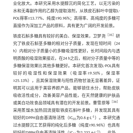
业化放大。本研究采用水提醇沉的简化工艺，以无污染的
水和无毒副作用的乙醇为提取溶剂，从铁皮石斛叶中提取L-
POL得率≥13.77%、纯度≥90.96%；高得率、高纯度的多糖可
直接作为深加工产品的原料，具有更为广阔的开发前景。
［
35
］
铁皮石斛多糖具有较好的美白、保湿效果，卫梦尧
研
究了铁皮石斛茎多糖的相对分子质量，发现在短时间（24
h）内相对分子质量小的多糖吸湿性更好，长时间段内与透
明质酸的吸湿效果接近，在24 h之后，相对分子质量中等的
多糖保湿效果比其他多糖更好。本研究首次发现L-POL具有
较好的吸湿性和保湿效果（吸湿率≥9.50%，保湿率
≥25.13%），且其保湿效果与阳性药物甘油无显著差异，证
明其可以运用于美容养颜产品，能够锁住水分，帮助皮肤
吸收活性成分，改善美容产品性能，在天然健康的护肤品
［
36
］
或美白功效食品领域具有潜在的开发前景。曹雪原等
采用蒸馏水加热回流提取铁皮石斛叶多糖，并发现其具有
-1
较好的DPPH自由基清除活性（IC
为0.6 g·L
）。本研究通
50
过水提醇沉工艺获得的纯化后多糖（纯度≥90.96%）也具有
-1
较好的DPPH自由基清除活性（IC
为2.232 g·L
）。此外，