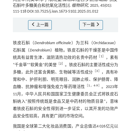
石斛叶多糖美白和抗氧化活性[J].
植物研究
, 2025, 45(01):
111-118 DOI:10.7525/j.issn.1673-5102.2025.01.012
上一篇
下一篇
铁皮石斛（
Dendrobium officinale
）为兰科（Orchidaceae）
石斛属（
Dendrobium
）植物。铁皮石斛的干燥茎是中国传
［
1
］
统具有益胃生津、滋阴清热功效的名贵中药材
，素有
［
2
］
“千金草”“软黄金”的美誉
。铁皮石斛的主要活性成分为
［
3
］
多糖，此外还富含黄酮、生物碱等活性成分
，具有补
胃和中、护肝利胆、明亮眼目、润肺止咳、保护肠胃、降
［
1
，
4
-
9
］
血糖、抗肿瘤和增强免疫力等药理活性
。2023年
11月，中华人民共和国国家卫生健康委员会正式将铁皮石
斛纳入“按照传统既是食品又是中药材的物质目录”，意味
着铁皮石斛的安全性得到进一步证实，以其开发的功效产
品安全性较高，具有更广阔的市场空间。
我国是全球第二大化妆品消费国，产业总值达4 026亿元以