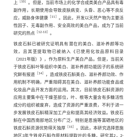
［
10
］
上
。但是，当前市场上的化学合成类美白产品具有毒
副作用，长期使用会导致皮肤病变、头昏、恶心等不良反
［
11
］
应，威胁身体健康
。因此，开发以天然产物为主要活
性因子、无毒副作用、安全高效的美白产品，成为了当前
［
12
-
13
］
研究的热点
。
铁皮石斛已被研究证明具有潜在的美白、滋补养颜等功
效，且其茎提取物已被纳入《已使用化妆品原料目录
（2021年版）》，作为原料生产美白产品。但是，当前关
于铁皮石斛叶等组织中美白、滋补养颜功能因子的系统研
［
14
］
究鲜有报道
，造成铁皮石斛美白、滋补养颜功效、作
用机制不明确，严重阻碍其在美白、滋补养颜功能食品或
化妆品产品开发方面的运用。其次，目前铁皮石斛资源的
应用主要集中在干燥茎部位，叶、根等大量含有多糖活性
成分的组织被废弃，造成了资源的严重浪费，不利于进一
步发展铁皮石斛精深加工产业和提高其经济效益。铁皮石
斛在中国西南部地区分布广泛，特别是恩施等富硒地区的
［
15
］
铁皮石斛资源优势得天独厚
。因此，本研究选择恩施
地区3年生铁皮石斛作原材料提取叶的多糖，研究其2，2-