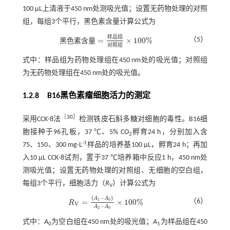
100 μL上清液于450 nm处测吸光值；设置无药物处理的对照
组，每组3个平行，黑色素含量计算公式为
样
品
组
=
×
100
%
（5）
黑
色
素
含
量
黑色
素含
量
=
样品
组
对照
组
×
100
%
对
照
组
式中：样品组为药物处理组在450 nm处的吸光值；对照组
为无药物处理组在450 nm处的吸光值。
1.2.8 B16黑色素瘤细胞活力的测定
［
30
］
采用CCK-8法
检测铁皮石斛多糖对细胞的毒性。B16细
胞接种于96孔板，37 ℃、5% CO
孵育24 h，分别加入含
2
-1
75、150、300 mg·L
样品的培养基100 μL，孵育24 h；再加
入10 μL CCK-8试剂，置于37 ℃培养箱中反应1 h，450 nm处
测吸光值；设置无药物处理的对照组、无细胞的空白组，
每组3个平行，细胞活力（
R
）计算公式为
V
(
−
)
A
A
1
0
=
×
100
%
（6）
R
R
V
=
A
1
-
A
0
A
2
-
A
0
×
100
%
V
−
A
A
2
0
式中：
A
为空白组在450 nm处的吸光值；
A
为样品组在450
0
1