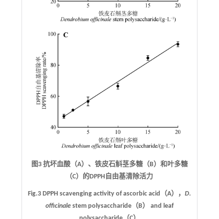
图3 抗坏血酸（A）、铁皮石斛茎多糖（B）和叶多糖
（C）的DPPH自由基清除活力
Fig.3 DPPH scavenging activity of ascorbic acid（A），
D.
officinale
stem polysaccharide（B） and leaf
polysaccharide（C）