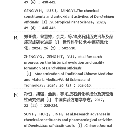
49
（6）：438-442.
GENG
W H
，
LU
S J
，
MING
Y L
.The chemical
constituents and antioxidant activities of
Dendrobium
officinale
［J］.
Subtropical Plant Science
，
2020
，
49
（6）：438-442.
郑亚倩，曾慧婷，余炅，
等
.铁皮石斛历史沿革及品
[4]
质形成研究进展［J］.
世界科学技术-中医药现代
化
，
2024
，
26
（2）：502-510.
ZHENG
Y Q
，
ZENG
H T
，
YU
J
，
et al
.Research
progress on the historical evolution and quality
formation of
Dendrobium officinale
［J］.
Modernization of Traditional Chinese Medicine
and Materia Medica-World Science and
Technology
，
2024
，
26
（2）：502-510.
孙恒，胡强，金航，
等
.铁皮石斛化学成分及药理活
[5]
性研究进展［J］.
中国实验方剂学杂志
，
2017
，
23
（11）：225-234.
SUN
H
，
HU
Q
，
JIN
H
，
et al
.Research advances in
chemical constituents and pharmacological activities
of
Dendrobium officinalis
caulis［J］.
Chinese Journal