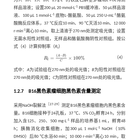
为5、10、15、20、25 g·L
的铁皮石斛茎多糖和L-POL待测
-1
样品溶液；设置200 μL 20 mmol·L
PBS缓冲液、50 μL样品溶
-1
-1
液、100 μL 1 mmol·L
底物L-酪氨酸、50 μL 250 U·mL
酪氨
酸酶反应体系，37 ℃反应10 min、90 ℃灭活10 min、12 000
-1
r·min
离心10 min，取上清液于270 nm处测定吸光值；设置
无菌水阳性对照组，无样品和酪氨酸酶阴性对照组。按
公
式（4）
计算抑制率（
R
）
I
(
−
)
A
B
=
×
100
%
（4）
R
R
I
=
A
-
B
C
×
100
%
I
C
式中：
A
为试验组在270 nm处的吸光值；
B
为阳性对照组在
270 nm处的吸光值；
C
为阴性对照组在270 nm处的吸光值。
1.2.7 B16黑色素瘤细胞黑色素含量测定
［
27
-
29
］
采用NaOH裂解法
测定B16黑色素瘤细胞内黑色素含
量。B16细胞接种于24孔板，37 ℃、5% CO
孵育24 h，分别
2
-1
加入含125、250、500 mg·L
样品的培养基1 mL，孵育48
-1
h；胰酶消化收集细胞，加300 μL 1 mol·L
NaOH（10%
-1
DMSO）后80 ℃水浴60 min；10 000 r·min
离心10 min，取