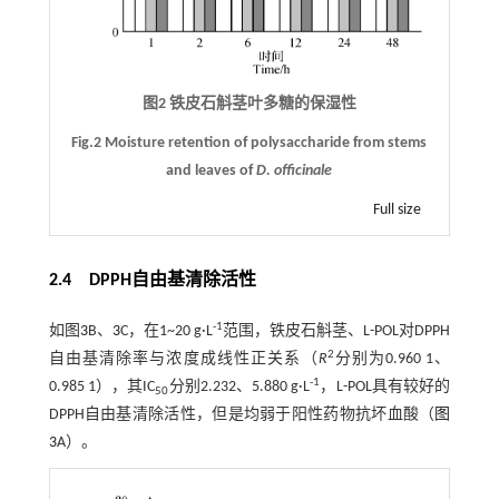
图2 铁皮石斛茎叶多糖的保湿性
Fig.2 Moisture retention of polysaccharide from stems
and leaves of
D. officinale
Full size
2.4 DPPH自由基清除活性
-1
如图
3
B、
3
C，在1~20 g·L
范围，铁皮石斛茎、L-POL对DPPH
2
自由基清除率与浓度成线性正关系（
R
分别为0.960 1、
-1
0.985 1），其IC
分别2.232、5.880 g·L
，L-POL具有较好的
50
DPPH自由基清除活性，但是均弱于阳性药物抗坏血酸（
图
3
A）。