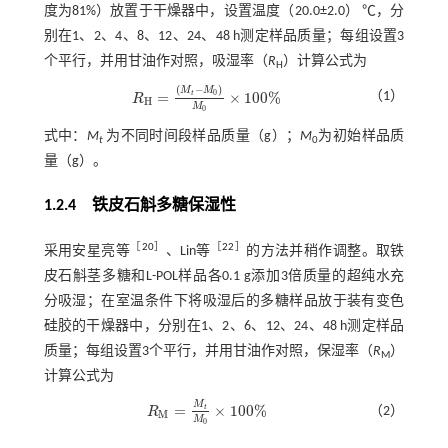
度为81%）放置于干燥器中，设置温度（20.0±2.0） ℃，分
别在1、2、4、8、12、24、48 h测定样品质量；每组设置3
个平行，并用甘油作对照，吸湿率（
R
）计算公式为
H
(
−
)
M
M
0
=
×
100
%
t
（1）
R
R
H
=
M
t
-
M
0
M
0
×
100
%
H
M
0
式中：
M
为不同时间段样品质量（g）；
M
为初始样品质
t
0
量（g）。
1.2.4 铁皮石斛多糖保湿性
［
20
］
［
22
］
采用安星亮等
、Lin等
的方法并稍作调整。取铁
皮石斛茎多糖和L-POL样品各0.1 g添加3倍质量的超纯水充
分吸湿；在室温条件下将吸湿后的多糖样品放于装有变色
硅胶的干燥器中，分别在1、2、6、12、24、48 h测定样品
质量；每组设置3个平行，并用甘油作对照，保湿率（
R
）
M
计算公式为
M
=
×
100
%
t
（2）
R
R
M
=
M
t
M
0
×
100
%
M
M
0