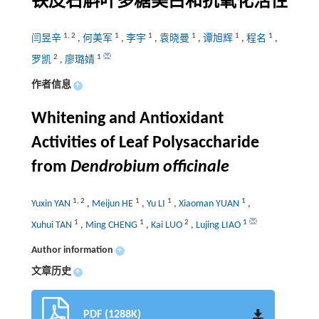
铁皮石斛叶多糖美白和抗氧化活性
1
,
2
1
1
1
1
1
闫昱辛
,
何美军
,
李宇
,
袁晓曼
,
谭旭辉
,
程名
,
2
1
罗凯
,
廖璐婧
作者信息
+
Whitening and Antioxidant
Activities of Leaf Polysaccharide
from
Dendrobium officinale
1
,
2
1
1
1
Yuxin YAN
,
Meijun HE
,
Yu LI
,
Xiaoman YUAN
,
1
1
2
1
Xuhui TAN
,
Ming CHENG
,
Kai LUO
,
Lujing LIAO
Author information
+
文章历史
+
PDF (1288K)