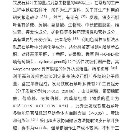
铁皮石斛叶生物量占到总生物量的40%以上，在常规的生产
过程中铁皮石斛叶一般作为生产废料，关于其生产利用的
［
31
］
［
32
］
研究报道较少
。然而，有研究
发现，铁皮石斛
叶含有多糖、黄酮、氨基酸、生物碱、中长链脂肪酸、维
生素、挥发性成分、矿物质等多种药理活性和营养成分，
［
33
］
具有重要的开发价值。张春花等
利用色谱柱层析法从
铁皮石斛叶中分离化学成分，共分离鉴定得到4-羟基苯乙
酮、对羟基苯甲醛、丁香醛、
α
-萘酚、香草 酸-4-O-
β
-D-吡
喃葡萄糖苷、cyclomargenol等12个活性次级代谢产物，其
［
34
］
中cyclomargenol具有很强的体外抗炎活性。杨东梅等
利用高效液相色谱法测定贵州铁皮石斛叶多糖的分子质
量，鉴定单糖组成，发现铁皮石斛叶多糖有2个主要组分
（分子质量分别为54 012、210 ku），由甘露糖、葡萄糖醛
酸、葡萄糖、阿拉伯糖、岩藻糖组成（物质的量比为
0.26∶0.16∶0.01∶0.06∶0.51），此外还发现铁皮石斛叶
多糖能显著降低斑马幼鱼体内血脂含量（
P
<0.05）。黄琼
［
24
］
和何燕萍
采用超声波协同微波方法提取铁皮石斛叶多
糖，得率为14.03%，但是该操作生产成本较高，不利于工