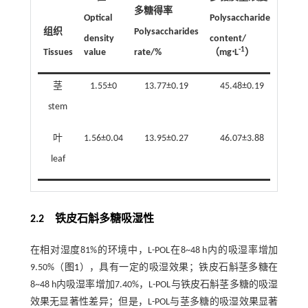
多糖得率
Optical
Polysaccharides
组织
Polysaccharides
纯度
density
content/
-1
Tissues
value
rate/%
（mg⋅L
）
Purit
茎
1.55±0
13.77±0.19
45.48±0.19
90.96
stem
叶
1.56±0.04
13.95±0.27
46.07±3.88
92.14
leaf
2.2 铁皮石斛多糖吸湿性
在相对湿度81%的环境中，L-POL在8~48 h内的吸湿率增加
9.50%（
图1
），具有一定的吸湿效果；铁皮石斛茎多糖在
8~48 h内吸湿率增加7.40%，L-POL与铁皮石斛茎多糖的吸湿
效果无显著性差异；但是，L-POL与茎多糖的吸湿效果显著