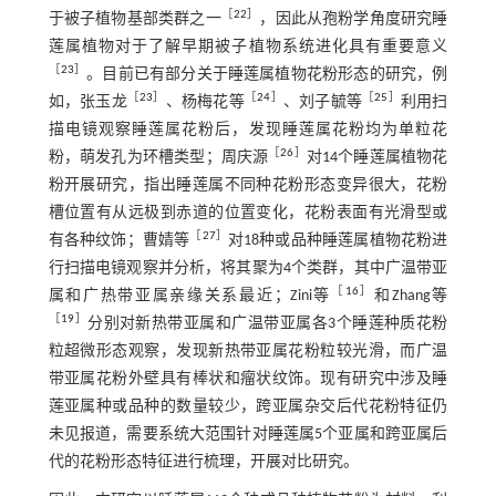
［
22
］
于被子植物基部类群之一
，因此从孢粉学角度研究睡
莲属植物对于了解早期被子植物系统进化具有重要意义
［
23
］
。目前已有部分关于睡莲属植物花粉形态的研究，例
［
23
］
［
24
］
［
25
］
如，张玉龙
、杨梅花等
、刘子毓等
利用扫
描电镜观察睡莲属花粉后，发现睡莲属花粉均为单粒花
［
26
］
粉，萌发孔为环槽类型；周庆源
对14个睡莲属植物花
粉开展研究，指出睡莲属不同种花粉形态变异很大，花粉
槽位置有从远极到赤道的位置变化，花粉表面有光滑型或
［
27
］
有各种纹饰；曹婧等
对18种或品种睡莲属植物花粉进
行扫描电镜观察并分析，将其聚为4个类群，其中广温带亚
［
16
］
属和广热带亚属亲缘关系最近；Zini等
和Zhang等
［
19
］
分别对新热带亚属和广温带亚属各3个睡莲种质花粉
粒超微形态观察，发现新热带亚属花粉粒较光滑，而广温
带亚属花粉外壁具有棒状和瘤状纹饰。现有研究中涉及睡
莲亚属种或品种的数量较少，跨亚属杂交后代花粉特征仍
未见报道，需要系统大范围针对睡莲属5个亚属和跨亚属后
代的花粉形态特征进行梳理，开展对比研究。