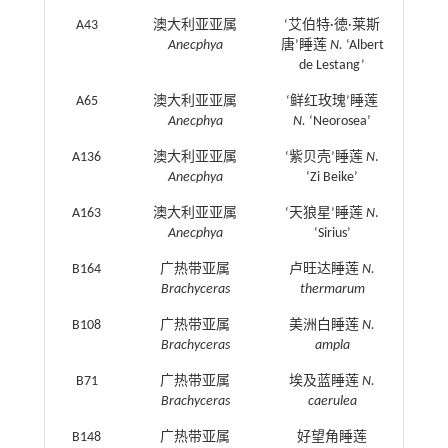
A43
澳大利亚亚属
‘艾伯特·徳·莱斯
Anecphya
唐’睡莲
N.
‘Albert
de Lestang’
A65
澳大利亚亚属
‘鲜红玫瑰’睡莲
Anecphya
N.
‘Neorosea’
A136
澳大利亚亚属
‘紫贝壳’睡莲
N
.
Anecphya
‘Zi Beike’
A163
澳大利亚亚属
‘天狼星’睡莲
N
.
Anecphya
‘Sirius’
B164
广热带亚属
卢旺达睡莲
N.
Brachyceras
thermarum
B108
广热带亚属
美洲白睡莲
N.
Brachyceras
ampla
B71
广热带亚属
埃及蓝睡莲
N.
Brachyceras
caerulea
B148
广热带亚属
好望角睡莲