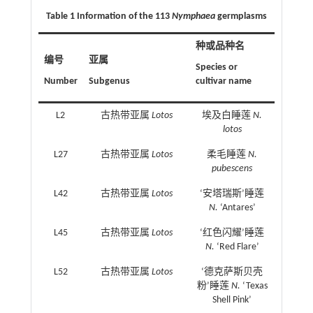
Table 1 Information of the 113
Nymphaea
germplasms
种或品种名
编号
亚属
Species or
Number
Subgenus
cultivar name
L2
古热带亚属
Lotos
埃及白睡莲
N.
lotos
L27
古热带亚属
Lotos
柔毛睡莲
N.
pubescens
L42
古热带亚属
Lotos
‘安塔瑞斯’睡莲
N.
‘Antares’
L45
古热带亚属
Lotos
‘红色闪耀’睡莲
N.
‘Red Flare’
L52
古热带亚属
Lotos
‘德克萨斯贝壳
粉’睡莲
N.
‘Texas
Shell Pink’