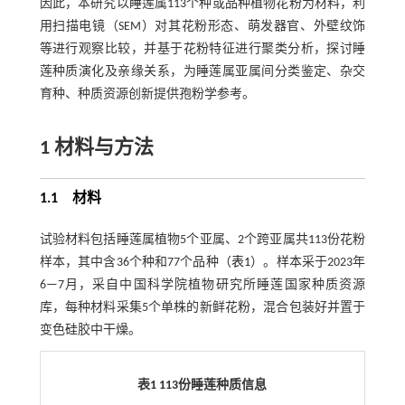
因此，本研究以睡莲属113个种或品种植物花粉为材料，利
用扫描电镜（SEM）对其花粉形态、萌发器官、外壁纹饰
等进行观察比较，并基于花粉特征进行聚类分析，探讨睡
莲种质演化及亲缘关系，为睡莲属亚属间分类鉴定、杂交
育种、种质资源创新提供孢粉学参考。
1
材料与方法
1.1 材料
试验材料包括睡莲属植物5个亚属、2个跨亚属共113份花粉
样本，其中含36个种和77个品种（
表1
）。样本采于2023年
6—7月，采自中国科学院植物研究所睡莲国家种质资源
库，每种材料采集5个单株的新鲜花粉，混合包装好并置于
变色硅胶中干燥。
表1
113
份睡莲种质信息