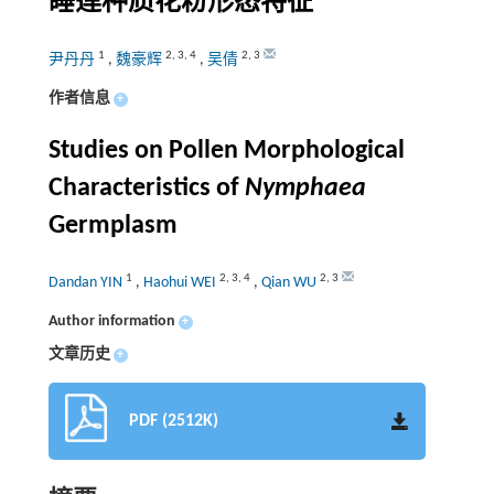
睡莲种质花粉形态特征
1
2
,
3
,
4
2
,
3
尹丹丹
,
魏豪辉
,
吴倩
作者信息
+
Studies on Pollen Morphological
Characteristics of
Nymphaea
Germplasm
1
2
,
3
,
4
2
,
3
Dandan YIN
,
Haohui WEI
,
Qian WU
Author information
+
文章历史
+
PDF (2512K)