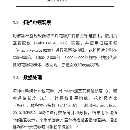
Brachyceras
1.2 扫描电镜观察
用洁净棉签轻轻蘸取少许花粉并转移至导电胶上，使用真
空镀膜仪（Leica EM ACE600）喷镀，并使用扫描电镜
（Hitachi Regulus 8230）进行观察和拍照。花粉照片分别在
300~400倍、1 500~ 2 000倍、5 000~8 000倍视野下拍摄代表
性的花粉粒群体、极面观、赤道面观和表面纹饰。
1.3 数据处理
每种材料统计10粒花粉，用ImageJ测定其极轴长度（
P
）和
赤道轴长度（
E
），计算得到平均值、花粉极赤比
−
−
−
−
−
√
×
（
P
/
E
）、体积大小指数（
P
E
）。利用Microsoft Excel
P
×
E
2010和SPSS 21.0软件进行数据统计和分析，结果用平均值
±标准差表示。采用单因素方差分析检验各指标差异。描述
［
28
］
性孢粉学术语参照《孢粉学概论》
。