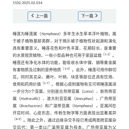
5102.2025.02.014
上一篇
下一篇
睡莲为睡莲属（
Nymphaea
）多年生水生草本浮叶植物，属
于被子植物基部类群，对于揭示被子植物性状起源和演化
具有重要意义。睡莲花色和叶色丰富、花期较长，是重要
［
1
-
2
］
的水景观赏植物，一些小型品种也可用于家庭盆栽
。
睡莲还有净化水体的功能，能吸收水体中镍、镉等重金属
［
3
-
4
］
有害物质及过剩的营养物质
。此外，睡莲可用作鲜切
花，同时其花朵、嫩叶、叶柄、块茎等部位还具有饮用、
［
5
-
7
］
食用和药用价值
。根据心皮附属物有无可将睡莲属进
一步分为5个亚属，分别是古热带亚属（
Lotos
）、新热带亚
属（
Hydrocallis
）、澳大利亚亚属（
Anecphya
）、广热带亚
属（
Brachyceras
）和广温带亚属（
Nymphaea
），亚属间在
开花时间、心皮形态、传粉生物学等方面表现出显著差异
［
8
-
9
］
。除此之外，通过远缘杂交手段已育成两类跨亚属杂
交后代：第一类以广温带亚属为母本，广热带亚属为父