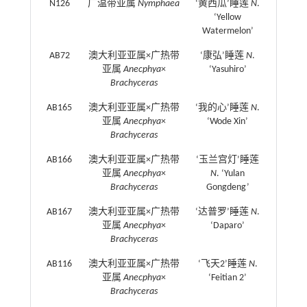
N126
广温带亚属
Nymphaea
‘黄西瓜’睡莲
N
.
‘Yellow
Watermelon’
AB72
澳大利亚亚属×广热带
‘康弘’睡莲
N
.
亚属
Anecphya
×
‘Yasuhiro’
Brachyceras
AB165
澳大利亚亚属×广热带
‘我的心’睡莲
N
.
亚属
Anecphya
×
‘Wode Xin’
Brachyceras
AB166
澳大利亚亚属×广热带
‘玉兰宫灯’睡莲
亚属
Anecphya
×
N
. ‘Yulan
Brachyceras
Gongdeng’
AB167
澳大利亚亚属×广热带
‘达普罗’睡莲
N
.
亚属
Anecphya
×
‘Daparo’
Brachyceras
AB116
澳大利亚亚属×广热带
‘飞天2’睡莲
N
.
亚属
Anecphya
×
‘Feitian 2’
Brachyceras