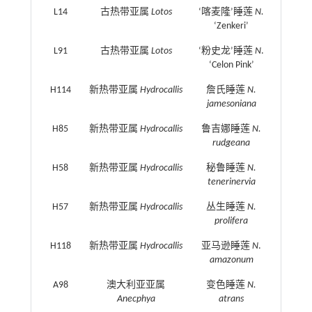
L14
古热带亚属
Lotos
‘喀麦隆’睡莲
N.
‘Zenkeri’
L91
古热带亚属
Lotos
‘粉史龙’睡莲
N
.
‘Celon Pink’
H114
新热带亚属
Hydrocallis
詹氏睡莲
N.
jamesoniana
H85
新热带亚属
Hydrocallis
鲁吉娜睡莲
N.
rudgeana
H58
新热带亚属
Hydrocallis
秘鲁睡莲
N.
tenerinervia
H57
新热带亚属
Hydrocallis
丛生睡莲
N.
prolifera
H118
新热带亚属
Hydrocallis
亚马逊睡莲
N
.
amazonum
A98
澳大利亚亚属
变色睡莲
N.
Anecphya
atrans