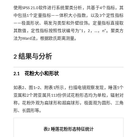
使用SPSS 21.0软件进行系统聚类分析，共基于4个指标，其
中包括1个定量指标——体积大小指数，以及3个定性指标
——极面形状、萌发沟类型和外壁纹饰。定量指标直接取
其数值，定性指标按照性状编号为“1，2，…，
n
”。聚类方
法为Ward法，根据欧氏距离测量。
2
结果与分析
2.1 花粉大小和形状
如
表2
、图
1
~
2
、
附表1
所示，扫描电镜观察发现，睡莲5个
亚属和2个跨亚属共113份供试花粉形态均为单粒，辐射对
称，花粉外观为扁球形和超扁球形，极面观为圆形、三角
形、长圆形等。
表2 睡莲花粉形态特征统计