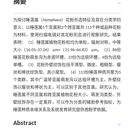
摘要
为探讨睡莲属（
Nymphaea
）花粉形态特征及其在分类学的
意义，以睡莲属5个亚属和2个跨亚属共 113个种或品种花粉
为材料，使用扫描电镜对其花粉形态进行观察研究。结果
表明：（1）睡莲属植物花粉粒均为单粒，辐射对称，中等
大小（10.05~37.04） μm×（21.96~64.83） μm。（2）86份
睡莲花粉萌发沟为赤道环槽，23份为远极环槽，4份为远极
单槽。（3）花粉外壁纹饰包括平滑型、微疣、粗糙型、瘤
状和棒状纹饰型、具小窝型。（4）113份睡莲种质共聚为5
个类群，其中广温带亚属萌发沟以远极环槽为主，外壁纹
饰以瘤状和棒状为主，可以区别于其他亚属。研究认为，
睡莲属不同亚属和跨亚属植物花粉大小、萌发沟类型、外
壁纹饰存在一定差异，可以作为分类的辅助参考指标，为
睡莲种质亲缘关系及系统发育研究提供孢粉学依据。
Abstract