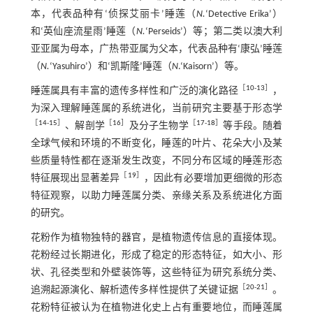
本，代表品种有‘侦探艾丽卡’睡莲（
N.
‘Detective Erika’）
和‘英仙座流星雨’睡莲（
N.
‘Perseids’）等；第二类以澳大利
亚亚属为母本，广热带亚属为父本，代表品种有‘康弘’睡莲
（
N.
‘Yasuhiro’）和‘凯斯隆’睡莲（
N
.‘Kaisorn’）等。
［
10
-
13
］
睡莲属具有丰富的遗传多样性和广泛的演化路径
，
为深入理解睡莲属的系统进化，当前研究主要基于形态学
［
14
-
15
］
［
16
］
［
17
-
18
］
、解剖学
及分子生物学
等手段。随着
全球气候和环境的不断变化，睡莲的叶片、花朵大小及某
些质量特性都在逐渐发生改变，不同分布区域的睡莲形态
［
19
］
特征展现出显著差异
，因此有必要增加更细微的形态
特征观察，以助力睡莲属分类、亲缘关系及系统进化方面
的研究。
花粉作为植物独特的器官，是植物遗传信息的直接体现。
花粉经过长期进化，形成了稳定的形态特征，如大小、形
状、孔径类型和外壁装饰等，这些特征为研究系统分类、
［
20
-
21
］
追溯起源演化、解析遗传多样性提供了关键证据
。
花粉特征被认为在植物进化史上占有重要地位，而睡莲属