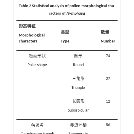
Table 2 Statistical analysis of pollen morphological cha-
racters of
Nymphaea
形态特征
类型
数量
Morphological
characters
Type
Number
极面形状
圆形
74
Polar shape
Round
三角形
27
Triangle
长圆形
12
Suborbicular
萌发沟
赤道环槽
86