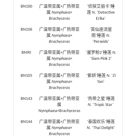
BN100
广温带亚属×广热带亚
‘侦探艾丽卡’睡
属
Nymphaea
×
莲
N
. ‘Detective
Brachyceras
Erika’
BN106
广温带亚属×广热带亚
‘英仙座流星
属
Nymphaea
×
雨’睡莲
N
.
Brachyceras
‘Perseids’
BN90
广温带亚属×广热带亚
‘暹罗粉2’睡莲
N
.
属
Nymphaea
×
‘Siam Pink 2’
Brachyceras
BN105
广温带亚属×广热带亚
‘紫妍’睡莲
N
. ‘Zi
属
Nymphaea
×
Yan’
Brachyceras
BN143
广温带亚属×广热带亚
‘热带之星’睡莲
属
N
. ‘Tropic Star’
Nymphaea×Brachyceras
BN144
广温带亚属×广热带亚
‘泰国欢乐’睡莲
属
Nymphaea
×
N
. ‘Thai Delight’
Brachyceras