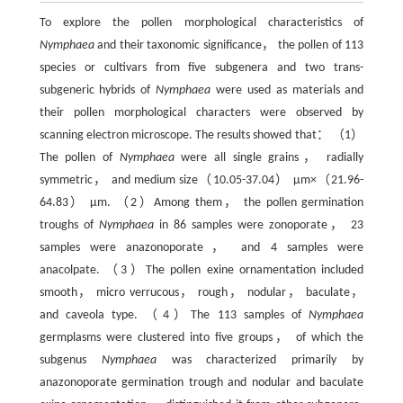
To explore the pollen morphological characteristics of
Nymphaea
and their taxonomic significance， the pollen of 113
species or cultivars from five subgenera and two trans-
subgeneric hybrids of
Nymphaea
were used as materials and
their pollen morphological characters were observed by
scanning electron microscope. The results showed that： （1）
The pollen of
Nymphaea
were all single grains， radially
symmetric， and medium size（10.05-37.04） μm×（21.96-
64.83） μm. （2）Among them， the pollen germination
troughs of
Nymphaea
in 86 samples were zonoporate， 23
samples were anazonoporate， and 4 samples were
anacolpate. （3）The pollen exine ornamentation included
smooth， micro verrucous， rough， nodular， baculate，
and caveola type. （4）The 113 samples of
Nymphaea
germplasms were clustered into five groups， of which the
subgenus
Nymphaea
was characterized primarily by
anazonoporate germination trough and nodular and baculate