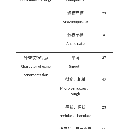
Germination trough
Zonoporate
远极环槽
23
Anazonoporate
远极单槽
4
Anacolpate
外壁纹饰特点
平滑
37
Character of exine
Smooth
ornamentation
微疣、粗糙
42
Micro verrucous，
rough
瘤状、棒状
23
Nodular， baculate