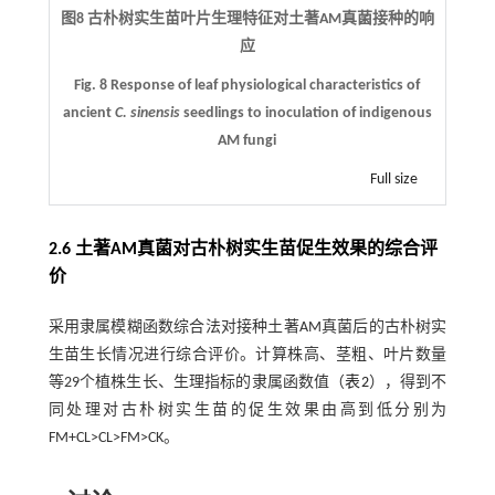
图8 古朴树实生苗叶片生理特征对土著AM真菌接种的响
应
Fig. 8 Response of leaf physiological characteristics of
ancient
C. sinensis
seedlings to inoculation of indigenous
AM fungi
Full size
2.6 土著AM真菌对古朴树实生苗促生效果的综合评
价
采用隶属模糊函数综合法对接种土著AM真菌后的古朴树实
生苗生长情况进行综合评价。计算株高、茎粗、叶片数量
等29个植株生长、生理指标的隶属函数值（
表2
），得到不
同处理对古朴树实生苗的促生效果由高到低分别为
FM+CL>CL>FM>CK。