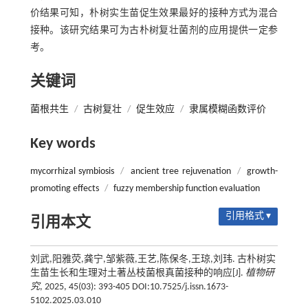
价结果可知，朴树实生苗促生效果最好的接种方式为混合
接种。该研究结果可为古朴树复壮菌剂的应用提供一定参
考。
关键词
菌根共生
/
古树复壮
/
促生效应
/
隶属模糊函数评价
Key words
mycorrhizal symbiosis
/
ancient tree rejuvenation
/
growth-
promoting effects
/
fuzzy membership function evaluation
引用格式 ▾
引用本文
刘武,阳雅荧,龚宁,邹紫薇,王艺,陈保冬,王琼,刘玮. 古朴树实
生苗生长和生理对土著丛枝菌根真菌接种的响应[J].
植物研
究
, 2025, 45(03): 393-405 DOI:10.7525/j.issn.1673-
5102.2025.03.010