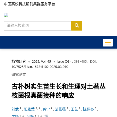
中国高校科技期刊集群服务平台
Toggle
植物研究
››
2025, Vol. 45
››
Issue (03)
: 393 -405.
DOI:
10.7525/j.issn.1673-5102.2025.03.010
研究论文
古朴树实生苗生长和生理对土著丛
枝菌根真菌接种的响应
1
2
,
3
4
2
2
5
刘武
,
阳雅荧
,
龚宁
,
邹紫薇
,
王艺
,
陈保冬
,
2
,
6
1
,
2
,
6
,
*