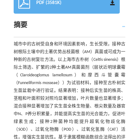
PDF (3581K)
摘要
城市中的古树受自身和环境因素影响，生长受限，接种古
树根际土壤中的土著优势丛枝菌根（AM）真菌或可成为一
种新的古树复壮方法。以上海市古朴树（Celtis sinensis）根
际土筛选、扩繁的2种土著AM真菌菌剂（层状近明球囊霉
（Claroideoglomus lamellosum）和摩西斗管囊霉
（Funneliformis mosseae））为试验材料，接种至古朴树实
生苗盆栽中进行验证。结果表明：接种后实生苗的株高、
茎粗和叶面积较对照均显著增加，叶片数量也显著增多；
混合接种显著增加了实生苗全株生物量、根尖数量及器官
中N、P养分积累量，并能提高实生苗的光合能力，促进叶
绿素生成；接种2种菌种均能提升超氧化物歧化酶
（SOD）、过氧化物酶（POD）、过氧化氢酶（CAT）活
性，增强实生苗抗性。基于隶属模糊函数综合法得出的评