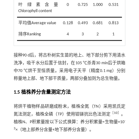
叶绿素含量
0
0.725
1.000
0.531
Chlorophyll content
平均值Average value
0.128
0.493
0.681
0.813
排序Ranking
4
3
2
1
接种90 d后，将古朴树实生苗的地上、地下部分剪下用清水
洗净，吸干水分后置于信封，在105 ℃杀青30 min后于烘箱
中70 ℃烘干至恒质量。采用电子天平（精度0.1 mg）分别
称量地上部、地下部干质量，两部分叠加则为总生物量。
1.5 植株养分含量测定方法
将烘干植物样品研磨成粉末，植株全氮（TN）采用凯氏定
［
10
］
氮法测定，植株全磷（TP）使用钼锑抗比色法测定
。
-
植株N、P积累量按以下公式换算：养分积累量=生物量×10
3
×（地上部养分含量+地下部养分含量）。