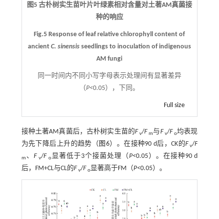
图5 古朴树实生苗叶片叶绿素相对含量对土著AM真菌接
种的响应
Fig.5 Response of leaf relative chlorophyll content of
ancient
C. sinensis
seedlings to inoculation of indigenous
AM fungi
同一时间内不同小写字母表示处理间有显著差异
（
P<
0.05），下同。
Full size
接种土著AM真菌后，古朴树实生苗的
F
/
F
与
F
/
F
均表现
v
m
v
o
为先下降后上升的趋势（
图6
）。在接种90 d后，CK的
F
/
F
v
、
F
/
F
显著低于3个接菌处理（
P<
0.05）。在接种90 d
m
v
o
后，FM+CL与CL的
F
/
F
显著高于FM（
P<
0.05）。
v
o