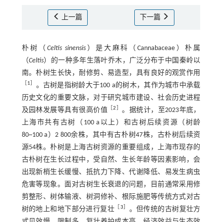
上一篇
下一篇
朴树（
Celtis sinensis
）是大麻科（Cannabaceae）朴属
（
Celtis
）的一种多年生落叶乔木，广泛分布于中国秦岭以
南。朴树生长快，耐修剪、易造型，具有良好的观赏作用
［
1
］
。古树是指树龄大于100 a的树木，其作为城市中承载
历史文化的重要文脉，对于研究城市建设、社会历史进程
［
2
］
及园林发展等具有很高价值
。据统计，至2023年底，
上海市共有古树（100 a以上）和古树后续资源（树龄
80~100 a）2 800余株，其中有古朴树47株，古朴树后续资
源54株。朴树是上海古树资源的重要组成，上海市现存的
古朴树在生长过程中，受自然、生长年龄等因素影响，会
出现新梢生长缓慢、抵抗力下降、代谢降低、易发生病虫
危害等现象。面对古树生长衰退的问题，目前通常采用修
剪整形、树体输液、树洞修补、根际施肥等传统方式对古
［
3
］
树的地上和地下部分进行复壮
。但传统的古树复壮方
式见效慢、限制多，复壮养护成本高，经济效益与生态效