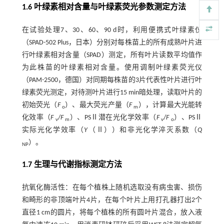
1.6 叶绿素相对含量与叶绿素荧光参数测定方法
在试验处理7、30、60、90 d时，利用便携式叶绿素仪
（SPAD-502 Plus，日本）分别对每株苗上的所有成熟叶片进
行叶绿素相对含量（SPAD）测定，所有叶片读数平均值作
为此株苗的叶绿素相对含量。使用调制叶绿素荧光仪
（PAM-2500，德国）对同期每株苗的3片代表性叶片进行叶
绿素荧光测定，对待测叶片进行15 min暗处理，读取叶片的
初始荧光（
F
）、最大荧光产量（
F
），计算最大光能转
o
m
化效率（
F
/
F
）、PSⅡ潜在光化学效率（
F
/
F
）、PSⅡ
v
m
v
o
实际光化学效率（
Y
（Ⅱ））和非光化学淬灭系数（
Q
）。
NP
1.7 生理与代谢指标测定方法
抗氧化酶活性：在每个植株上随机选取没有病虫害、损伤
和畸形的非顶端叶片4片，在每个叶片上用打孔器打出2个
直径1 cm的圆片，将每个植株的所有圆叶片混合，放入液