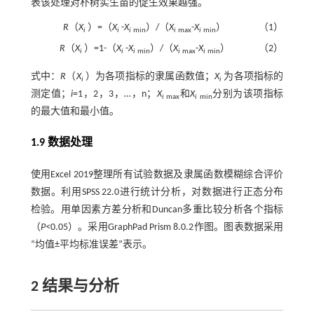
表该处理对朴树实生苗的促生效果越强。
R
（
X
）=（
X
-
X
）/（
X
-
X
）
（1）
i
i
i
min
i
max
i
min
R
（
X
）=1-（
X
-
X
）/（
X
-
X
）
（2）
i
i
i
min
i
max
i
min
式中：
R
（
X
）为各项指标的隶属函数值；
X
为各项指标的
i
i
测定值；
i
=1，2，3，…，n；
X
和
X
分别为该项指标
i
max
i
min
的最大值和最小值。
1.9 数据处理
使用Excel 2019整理所有试验数据及隶属函数模糊综合评价
数据。利用SPSS 22.0进行统计分析，对数据进行正态分布
检验。用单因素方差分析和Duncan多重比较分析各个指标
（
P<
0.05）。采用GraphPad Prism 8.0.2作图。图表数据采用
“均值±平均标准误差”表示。
2
结果与分析