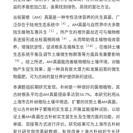
益的矛盾愈加凸显，亟需找到绿色、高效的复壮方法。
丛枝菌根（AM）真菌是一种专性活体营养的共生真菌，广
［
4
］
泛存在于陆地生态系统中
。AM真菌与自然界中大多数
［
5
］
陆生植物互惠共生
，所产生的根外菌丝还可与植物根
［
6
］
系连接形成丛枝菌根网络
，从而帮助宿主植物吸收营
［
7
-
8
］
养，增强抗逆性，促进根系及植株生长
，在维持土壤
生态系统平衡及调节土壤微生物群落等方面具有重要影响
［
9
］
。综上所述，AM真菌能改善植物根际土壤环境，对植
物产生促生效果，是一种具有很大潜力和发展前景的微生
物菌肥，可为古树的复壮养护提供新的途径。
本课题组前期研究发现，朴树是一种很好的菌根植物，其
古树根系平均总AM真菌侵染率达到54.7%。本研究利用从
上海市古朴树根际土壤中筛选、扩繁的优势土著AM真菌，
在以古朴树种子繁殖的实生苗上开展盆栽接种试验，以验
证土著AM真菌在古朴树实生苗生长及生理方面的功能，对
单接、双接等方式进行评价。研究结果可为上海市古朴树
复壮研究提供基础数据，有效改善上海古朴树的生长环