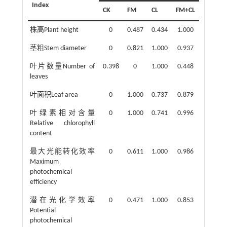
Index
CK
FM
CL
FM+CL
株高Plant height
0
0.487
0.434
1.000
茎粗Stem diameter
0
0.821
1.000
0.937
叶片数量Number of
0.398
0
1.000
0.448
leaves
叶面积Leaf area
0
1.000
0.737
0.879
叶绿素相对含量
0
1.000
0.741
0.996
Relative chlorophyll
content
最大光能转化效率
0
0.611
1.000
0.986
Maximum
photochemical
efficiency
潜在光化学效率
0
0.471
1.000
0.853
Potential
photochemical