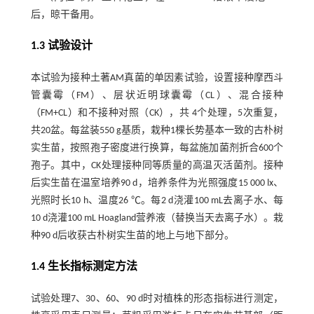
后，晾干备用。
1.3 试验设计
本试验为接种土著AM真菌的单因素试验，设置接种摩西斗
管囊霉（FM）、层状近明球囊霉（CL）、混合接种
（FM+CL）和不接种对照（CK），共 4个处理，5次重复，
共20盆。每盆装550 g基质，栽种1棵长势基本一致的古朴树
实生苗，按照孢子密度进行换算，每盆施加菌剂折合600个
孢子。其中，CK处理接种同等质量的高温灭活菌剂。接种
后实生苗在温室培养90 d，培养条件为光照强度15 000 lx、
光照时长10 h、温度26 ℃。每2 d浇灌100 mL去离子水、每
10 d浇灌100 mL Hoagland营养液（替换当天去离子水）。栽
种90 d后收获古朴树实生苗的地上与地下部分。
1.4 生长指标测定方法
试验处理7、30、60、90 d时对植株的形态指标进行测定，