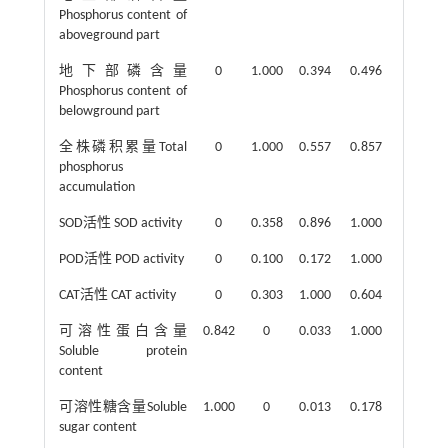
Phosphorus content of
aboveground part
地下部磷含量
0
1.000
0.394
0.496
Phosphorus content of
belowground part
全株磷积累量Total
0
1.000
0.557
0.857
phosphorus
accumulation
SOD活性 SOD activity
0
0.358
0.896
1.000
POD活性 POD activity
0
0.100
0.172
1.000
CAT活性 CAT activity
0
0.303
1.000
0.604
可溶性蛋白含量
0.842
0
0.033
1.000
Soluble protein
content
可溶性糖含量Soluble
1.000
0
0.013
0.178
sugar content