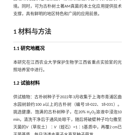
境。同时，可为古朴树土著AM真菌的本土化应用提供技术
支撑，具有鲜明的地区特色和广阔的应用前景。
1
材料与方法
1.1 研究地概况
本研究在江西农业大学保护生物学江西省重点实验室的光
照培养室中进行。
1.2 试验材料
供试植物：古朴树种子于2022年3月收集于上海市青浦区曲
水园树龄约100 a以上的古朴树（编号18-022、18-031）。
挑选健康、饱满的古朴树种子，在20% H
O
溶液中浸泡10
2
2
min，清洗干净后于通风处晾干，随后将破壁种子均匀撒至
灭菌的
V
（草炭土）∶
V
（蛭石）=1∶1基质中，再覆2 cm已
灭菌基质，每日浇透去离子水直至种子萌发。