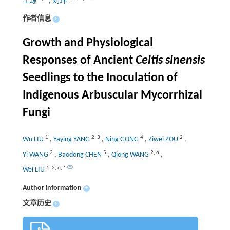
王琼
,
刘玮
作者信息
+
Growth and Physiological
Responses of Ancient
Celtis sinensis
Seedlings to the Inoculation of
Indigenous Arbuscular Mycorrhizal
Fungi
1
2
,
3
4
2
Wu LIU
,
Yaying YANG
,
Ning GONG
,
Ziwei ZOU
,
2
5
2
,
6
Yi WANG
,
Baodong CHEN
,
Qiong WANG
,
1
,
2
,
6
,
*
Wei LIU
Author information
+
文章历史
+