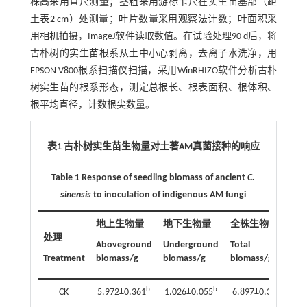
株高采用直尺测量；茎粗采用游标卡尺在实生苗基部（距
土
表2
cm）处测量；叶片数量采用观察法计数；叶面积采
用相机拍摄，ImageJ软件读取数值。在试验处理90 d后，将
古朴树的实生苗根系从土中小心剥离，去离子水洗净，用
EPSON V800根系扫描仪扫描，采用WinRHIZO软件分析古朴
树实生苗的根系形态，测定总根长、根表面积、根体积、
根平均直径，计数根尖数量。
表1 古朴树实生苗生物量对土著
AM
真菌接种的响应
Table 1 Response of seedling biomass of ancient
C.
sinensis
to inoculation of indigenous AM fungi
地上生物量
地下生物量
全株生物量
处理
Aboveground
Underground
Total
Treatment
biomass/g
biomass/g
biomass/g
b
b
c
CK
5.972±0.361
1.026±0.055
6.897±0.307