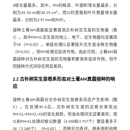
d增长量最多。其中，FM的株高、叶面积增长量最多，分
2
别为45.10 cm和34.19 cm
，而CL的茎粗和叶片数量增长量
最多，分别为2.97 mm和89片。
接种土著AM真菌能显著提高古朴树实生苗的生物量（
表
1
）。其中FM+CL实生苗的地上、地下、总生物量均显著高
于CK（
P
<0.05）。单接处理CL显著提升实生苗全株生物量
（
P
<0.05），但FM处理无促进作用。由此可知，土著AM真
菌接种对古朴树实生苗的生物量积累具有促进作用，但不
同接种方式间存在明显差异。
2.2 古朴树实生苗根系形态对土著AM真菌接种的响
应
接种土著AM真菌对古朴树实生苗根系形态产生影响（
图
2
）。在处理90 d后，古朴树实生苗的总根长表现出
FM>CL>FM+CL>CK的变化趋势，但各处理间无显著差异；而
CL和FM+CL处理的根尖数量（4 058和3 757个）要显著多于
CK（2 340个）（
P
<0.05）；而根平均直径、根表面积和根