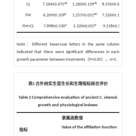
ab
ab
ab
CL
7.264±0.475
1.260±0.139
8.556±0.619
b
ab
bc
FM
6.269±0.109
1.257±0.051
7.526±0.128
a
a
a
FM+CL
7.898±0.530
1.320±0.037
9.218±0.564
Note：
Different lowercase letters in the same column
indicated that there were significant differences in each
growth parameter between treatments（
P<
0.05），
n
=5.
表2 古朴树实生苗生长和生理指标综合评价
Table 2 Comprehensive evaluation of ancient
C. sinensis
growth and physiologicel indexes
隶属函数值
Value of the affiliation function
指标