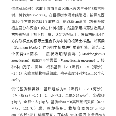
供试AM菌种：选取上海市青浦区曲水园内生长的5株古朴
树，树龄为100~103 a。在目标树木滴水线附近，按照东西
南北4个方向各选取1个取样点，挖取30 cm深度（朴树吸收
根主要分布深度）的古朴树根系，然后采用抖落法收集从
古朴树根系上抖下的土壤，认定为根际土，将每株树木4个
方向取样点的根际土混合作为本树的根际土样品。以高粱
（
Sorghum bicolor
）作为宿主植物进行单孢扩繁，筛选出2
个优势AM菌株——层状近明球囊霉（
Claroideoglomus
lamellosum
）和摩西斗管囊霉（
Funneliformis mosseae
）。接
种体由孢子、菌丝、根系基质（
V
（沸石）∶
V
（河沙）
=1∶1）和宿主植物根系组成，孢子密度分别为1 g土60个和
30个。
供试基质和容器：基质组成为
V
（沸石）∶
V
（河沙）
-1
∶
V
（蛭石）=1∶1∶1，pH=7.2，全氮0.24 g·kg
，全磷0.9
-1
-1
g·kg
，全钾11.8 g·kg
。基质经30 min高压蒸汽灭菌（0.11
MPa，121 ℃）后，冷却待用。栽培容器为27 cm×18
cm（内径×高）塑料花盆，在6.5% NaClO溶液中浸泡24 h