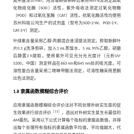
氮中速冻10 min，用消毒研钵研碎后采用WST-8法测定超氧
化物歧化酶（SOD）活性，紫外吸收法测定过氧化物酶
（POD）和过氧化氢酶（CAT）活性。抗氧化酶活性均使用
苏州科铭公司生产的试剂盒（型号为SOD-2-W、POD-2-Y、
CAT-2-Y）测定。
叶绿素含量采用乙醇-丙酮混合液浸提法测定。称取新鲜叶
片0.1 g洗净剪碎，加入1 mL蒸馏水、5 mL 95%乙醇，研磨
后静置3 h提取，使用紫外可见光分光光度计（元析UV-
5200，中国）测定样品在663 nm和645 nm处的吸光度。可
溶性蛋白含量采用二喹啉甲酸法测定，可溶性糖采用蒽酮
比色法测定。
1.8 隶属函数模糊综合评价
应用隶属函数模糊综合评价法对不同处理朴树实生苗的促
［
11
］
生效果进行综合评价
，选出对朴树实生苗生长最佳的
AM菌剂。采用以下公式计算每个指标的隶属函数值，并得
出每个处理所有指标的隶属函数平均值，平均值越大，代