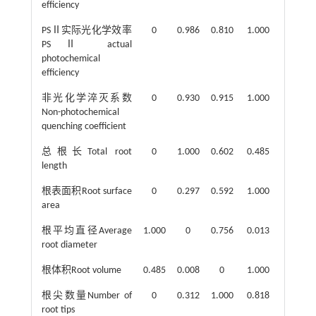
efficiency
PSⅡ实际光化学效率
0
0.986
0.810
1.000
PSⅡ actual
photochemical
efficiency
非光化学淬灭系数
0
0.930
0.915
1.000
Non-photochemical
quenching coefficient
总根长Total root
0
1.000
0.602
0.485
length
根表面积Root surface
0
0.297
0.592
1.000
area
根平均直径Average
1.000
0
0.756
0.013
root diameter
根体积Root volume
0.485
0.008
0
1.000
根尖数量Number of
0
0.312
1.000
0.818
root tips