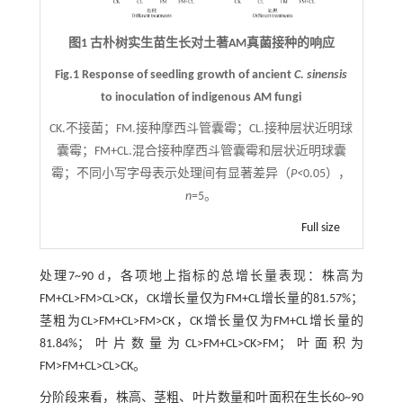
图1 古朴树实生苗生长对土著AM真菌接种的响应
Fig.1 Response of seedling growth of ancient
C. sinensis
to inoculation of indigenous AM fungi
CK.不接菌；FM.接种摩西斗管囊霉；CL.接种层状近明球
囊霉；FM+CL.混合接种摩西斗管囊霉和层状近明球囊
霉；不同小写字母表示处理间有显著差异（
P<
0.05），
n
=5。
Full size
处理7~90 d，各项地上指标的总增长量表现：株高为
FM+CL>FM>CL>CK，CK增长量仅为FM+CL增长量的81.57%；
茎粗为CL>FM+CL>FM>CK，CK增长量仅为FM+CL增长量的
81.84%；叶片数量为CL>FM+CL>CK>FM；叶面积为
FM>FM+CL>CL>CK。
分阶段来看，株高、茎粗、叶片数量和叶面积在生长60~90