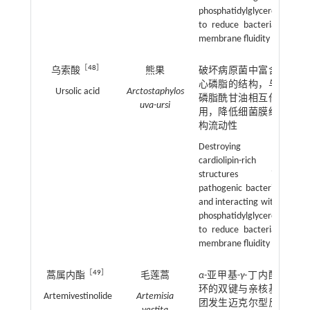
phosphatidylglycerol
to reduce bacterial
membrane fluidity
［
48
］
乌索酸
熊果
破坏病原菌中富含
心磷脂的结构，与
Ursolic acid
Arctostaphylos
磷脂酰甘油相互作
uva-ursi
用，降低细菌膜结
构流动性
Destroying
cardiolipin-rich
structures in
pathogenic bacteria
and interacting with
phosphatidylglycerol
to reduce bacterial
membrane fluidity
［
49
］
蒿属内酯
毛莲蒿
α
-亚甲基-
γ
-丁内酯
环的双键与亲核基
Artemivestinolide
Artemisia
团发生迈克尔型反