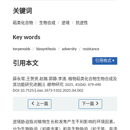
关键词
萜类化合物
/
生物合成
/
逆境
/
抗逆性
Key words
terpenoids
/
biosynthesis
/
adversity
/
resistance
引用格式 ▾
引用本文
薛永常,王贺贤,赵娣,郭静,李澳. 植物萜类化合物生物合成及
其功能研究进展[J].
植物研究
, 2025, 45(04): 479-490
DOI:10.7525/j.issn.1673-5102.2025.04.002
上一篇
下一篇
逆境胁迫指对植物生长和发育产生不利影响的环境因素，
分为生物胁迫（如病虫害）和非生物胁迫（如干旱、盐渍