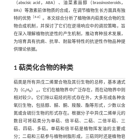
（abscisic acid，ABA）、油菜素甾醇（brassinosteroids，
BRs）等激素前体物质的合成，在调节植物生长方面具有独
［
4
-
6
］
特的优势
。本文综合分析了植物体内萜类化合物的生
物合成机制，并探讨了它们在逆境响应中的调控策略，旨
在深入理解植物抗逆性的产生机制，推动育种技术发展，
为培育具有抗病、抗旱、耐盐等特性的抗逆性作物品种提
供理论依据。
1
萜类化合物的种类
萜类是所有异戊二烯聚合物及其衍生物的总称，基本通式
为（C
H
）
，它们在植物界中广泛存在，而在动物界中则
5
8
n
相对较少。它们除以萜烃的形式存在外，大多形成各种含
氧衍生物，包括醇、醛、酮、羧酸、酯等形式，少数以含
氮或含硫衍生物的形式存在。根据分子中异戊二烯单元的
数目可将萜类分为单萜、倍半萜、二萜、二倍半萜、三
萜、四萜、多萜。单萜和倍半萜是植物挥发油的主要成
分；二萜和三萜参与植物树脂形成，三萜同时还是植物皂