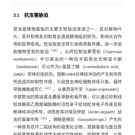
3.1
抗虫害胁迫
昆虫是植物面临的主要生物胁迫来源之一，其对植物叶
片、茎秆和根系的取食会造成植物组织损伤，影响光合作
用和营养吸收。昆虫取食还常引发病原菌传播，进一步加
［
40
］
剧植物受到的胁迫
。从阿拉斯加黄雪松（
Cupressus
nootkatensis
）中分离出的一种倍半萜类化合物诺卡酮
（nootkatone）可以作为
γ
-氨基丁酸（
γ
-aminobutyric acid，
GABA）受体的拮抗剂，阻断GABA对神经冲动的产生和传导
所造成的抑制性作用，引起昆虫神经细胞持续兴奋，最终
［
41
］
导致瘫痪或死亡
。从墨西哥牛至（
Lippia origanoides
）
中提取出的精油富含麝香草酚和香芹酚，可以通过抑制线
粒体酶和乙酰胆碱酯酶的活性来干扰线粒体电子传递及阻
断神经冲动传导，进而发挥对埃及伊蚊（
Aedes aegypti
）幼
［
42
］
虫的毒害作用
。棉酚是棉花（
Gossypium
spp.）产生的
一种具有双环二萜结构的萜类化合物，其醛基能与蛋白质
的氨基酸残基形成席夫碱式交联结构，抑制其活性，从而