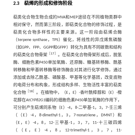
2.3
萜烯的形成和修饰阶段
萜类化合物生物合成的MVA和MEP途径在不同植物类群中
相对保守，然而第三阶段，即萜类化合物的修饰过程，是
萜类化合物多样性的主要来源。这一阶段由萜烯合酶
（terpene synthase，TPS）催化，将线性的异戊烯焦磷酸
（如GPP、FPP、GGPP和GFPP）转化为具有不同碳数和结构
［
17
］
的萜类化合物骨架
。在萜类化合物骨架形成后，脱氢
酶、细胞色素P450单加氧酶、还原酶、糖基转移酶、酰基
转移酶和甲基转移酶等修饰酶会对其进行化学修饰，通过
添加或去除乙酰基、磷酸基、甲基等化学基团，改变底物
的电荷分布和构象，形成结构多样、生物活性丰富的萜类
［
18
］
化合物
。在植物中，（E，E）-香叶酰樟醇和（E）-橙
花醇在
AtCYP82G1
编码的细胞色素P450单加氧酶的作用下，
可分别产生萜烯同系物（E）-4，8-二甲基-1，3，7-壬三烯
（（E）-4，8-dimethyl-1，3，7-nonatriene，DMNT）和
（E，E）-4，8，12-三甲基-1，3，7，11-十三碳四烯
（（E，E）-4，8，12-trimethyl-1，3，7，11-