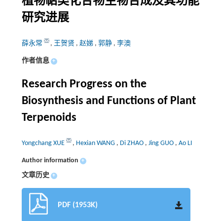
植物萜类化合物生物合成及其功能
研究进展
薛永常
,
王贺贤
,
赵娣
,
郭静
,
李澳
作者信息
+
Research Progress on the
Biosynthesis and Functions of Plant
Terpenoids
Yongchang XUE
,
Hexian WANG
,
Di ZHAO
,
Jing GUO
,
Ao LI
Author information
+
文章历史
+
PDF (1953K)