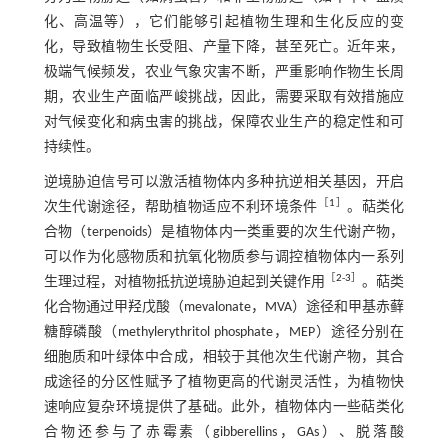
化、高温等），它们能够引起植物生理和生化反应的变
化，导致植物生长受阻、产量下降，甚至死亡。近年来，
极端气候频发，农业气象灾害不断，严重影响作物生长周
期，农业生产面临严峻挑战，因此，需要采取有效措施应
对气候变化和病虫害的挑战，保障农业生产的稳定性和可
持续性。
逆境胁迫信号可以激活植物体内多种抗逆相关基因，开启
［
1
］
次生代谢途径，帮助植物适应不利环境条件
。萜类化
合物（terpenoids）是植物体内一类重要的次生代谢产物，
可以作为化感物质和抗氧化物质参与调控植物体内一系列
［
2
-
3
］
生理过程，对植物抵抗逆境胁迫起到关键作用
。萜类
化合物通过甲羟戊酸（mevalonate，MVA）途径和甲基赤藓
糖醇磷酸（methylerythritol phosphate，MEP）途径分别在
细胞质和叶绿体中合成，相较于其他次生代谢产物，其合
成途径的分区性赋予了植物更高的代谢灵活性，为植物快
速响应复杂环境提供了基础。此外，植物体内一些萜类化
合物还参与了赤霉素（gibberellins，GAs）、脱落酸