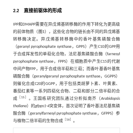
2.2
直接前驱体的形成
IPP和DMAPP需要在异戊烯基转移酶的作用下转化为更高级
的前体物质（
图1
），这些化合物的链长由不同的异戊烯基
转移酶决定。异戊烯基转移酶中的香叶基焦磷酸合酶
（geranyl pyrophosphate synthase，GPPS）产生C10的GPP用
于合成挥发性的单萜化合物，法尼基焦磷酸合酶（farnesyl
pyrophosphate synthase，FPPS）在细胞质中产生C15的代谢
中间产物FPP，用于合成倍半萜和三萜；而香叶基香叶基焦
磷酸合酶（geranylgeranyl pyrophosphate synthase，GGPPS）
则催化合成C20的GGPP，用于包括类胡萝卜素、叶黄素、
番茄红素等一系列四萜化合物、二萜和部分二倍半萜的合
［
15
］
成
。王国栋研究团队通过分析拟南芥（
Arabidopsis
thaliana
）的
gfpps1-4
突变体，首次证明了香叶基法尼基焦磷
酸合酶（geranylfarnesyl pyrophosphate synthase，GFPPS）参
［
16
］
与植物二倍半萜的生物合成
。