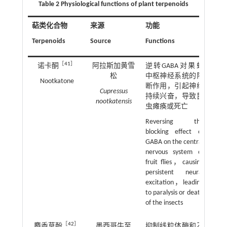
Table 2 Physiological functions of plant terpenoids
萜类化合物
来源
功能
Terpenoids
Source
Functions
［
41
］
诺卡酮
阿拉斯加黄雪
逆转GABA对果蝇
松
中枢神经系统的阻
Nootkatone
断作用，引起神经
Cupressus
持续兴奋，导致昆
nootkatensis
虫瘫痪或死亡
Reversing the
blocking effect of
GABA on the central
nervous system of
fruit flies，causing
persistent neural
excitation，leading
to paralysis or death
of the insects
［
42
］
麝香草酚
墨西哥牛至
抑制线粒体酶和乙