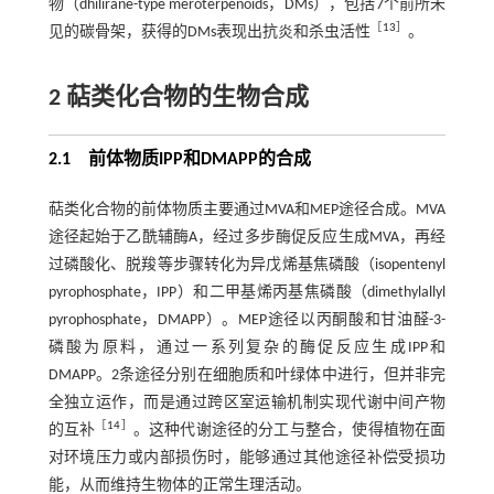
物（dhilirane-type meroterpenoids，DMs），包括7个前所未
［
13
］
见的碳骨架，获得的DMs表现出抗炎和杀虫活性
。
2
萜类化合物的生物合成
2.1
前体物质
IPP
和
DMAPP
的合成
萜类化合物的前体物质主要通过MVA和MEP途径合成。MVA
途径起始于乙酰辅酶A，经过多步酶促反应生成MVA，再经
过磷酸化、脱羧等步骤转化为异戊烯基焦磷酸（isopentenyl
pyrophosphate，IPP）和二甲基烯丙基焦磷酸（dimethylallyl
pyrophosphate，DMAPP）。MEP途径以丙酮酸和甘油醛-3-
磷酸为原料，通过一系列复杂的酶促反应生成IPP和
DMAPP。2条途径分别在细胞质和叶绿体中进行，但并非完
全独立运作，而是通过跨区室运输机制实现代谢中间产物
［
14
］
的互补
。这种代谢途径的分工与整合，使得植物在面
对环境压力或内部损伤时，能够通过其他途径补偿受损功
能，从而维持生物体的正常生理活动。