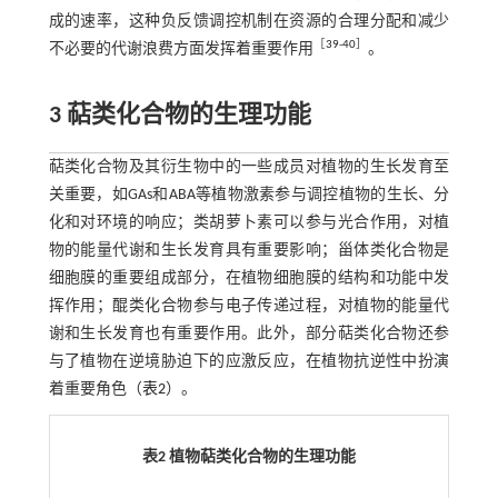
成的速率，这种负反馈调控机制在资源的合理分配和减少
［
39
-
40
］
不必要的代谢浪费方面发挥着重要作用
。
3
萜类化合物的生理功能
萜类化合物及其衍生物中的一些成员对植物的生长发育至
关重要，如GAs和ABA等植物激素参与调控植物的生长、分
化和对环境的响应；类胡萝卜素可以参与光合作用，对植
物的能量代谢和生长发育具有重要影响；甾体类化合物是
细胞膜的重要组成部分，在植物细胞膜的结构和功能中发
挥作用；醌类化合物参与电子传递过程，对植物的能量代
谢和生长发育也有重要作用。此外，部分萜类化合物还参
与了植物在逆境胁迫下的应激反应，在植物抗逆性中扮演
着重要角色（
表2
）。
表2 植物萜类化合物的生理功能