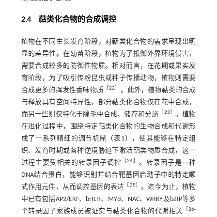
2.4
萜类化合物的合成调控
植物在不同生长发育阶段，对萜类化合物的需求呈现出明
显的差异性。在幼苗阶段，植物为了抵御外界环境侵害，
需要合成较多的防御性物质。相对而言，在花期或果实发
育阶段，为了吸引传粉昆虫或种子传播动物，植物则需要
［
22
］
合成更多的挥发性香味物质
。此外，植物萜类的合成
与释放具有空间特异性，部分萜类化合物仅在花中合成，
［
23
］
而另一些则仅特化于腺毛中合成、储存和分泌
。植物
在进化过程中，围绕特定萜类化合物的生物合成和代谢形
成了一系列精细的调节机制（
表1
），使其能够在特定组
织、发育时期或各种逆境胁迫下激活萜类物质合成，这一
［
24
］
过程主要受相关的转录因子调控
。转录因子是一种
DNA结合蛋白，能够识别并结合靶基因启动子中的特定顺
［
25
］
式作用元件，从而调控基因的表达
。迄今为止，植物
中已有包括AP2/ERF、bHLH、MYB、NAC、WRKY及bZIP等多
［
26
-
个转录因子家族成员被证实与萜类化合物的代谢相关