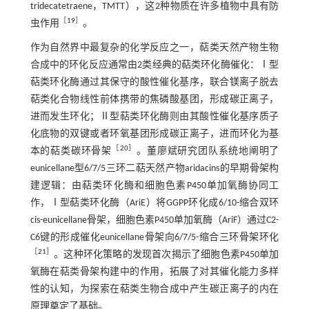
tridecatetraene，TMTT），这2种物质在许多植物中具有防
［
19
］
虫作用
。
作为自然界中最复杂的化学反应之一，萜类天然产物生物
合成中的环化反应通常由2类经典的萜类环化酶催化：Ⅰ型
萜类环化酶通过其保守的酸性催化基序，联合镁离子脱去
萜类化合物线性前体携带的焦磷酸基团，形成碳正离子，
进而发生环化；Ⅱ型萜类环化酶则由其酸性催化基序质子
化底物的双键或者环氧基团形成碳正离子，进而环化为基
［
20
］
本的萜类碳环骨架
。董廖斌研究团队系统地阐明了
eunicellane型6/7/5三环二萜天然产物aridacins的早期骨架构
建逻辑：由萜类环化酶和细胞色素P450单加氧酶协同工
作，Ⅰ型萜类环化酶（AriE）将GGPP环化成6/10-缩合双环
cis-eunicellane骨架，细胞色素P450单加氧酶（AriF）通过C2-
C6键的形成催化eunicellane骨架向6/7/5-缩合三环骨架环化
［
21
］
。这种环化策略的发现首次揭示了细胞色素P450单加
氧酶在萜类骨架构建中的作用，拓展了对其催化能力多样
性的认知，为探索在萜类生物合成中产生碳正离子的内在
原理奠定了基础。