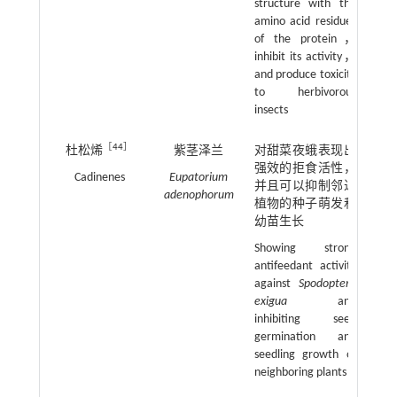
structure with the
amino acid residues
of the protein，
inhibit its activity，
and produce toxicity
to herbivorous
insects
［
44
］
杜松烯
紫茎泽兰
对甜菜夜蛾表现出
强效的拒食活性，
Cadinenes
Eupatorium
并且可以抑制邻近
adenophorum
植物的种子萌发和
幼苗生长
Showing strong
antifeedant activity
against
Spodoptera
exigua
and
inhibiting seed
germination and
seedling growth of
neighboring plants