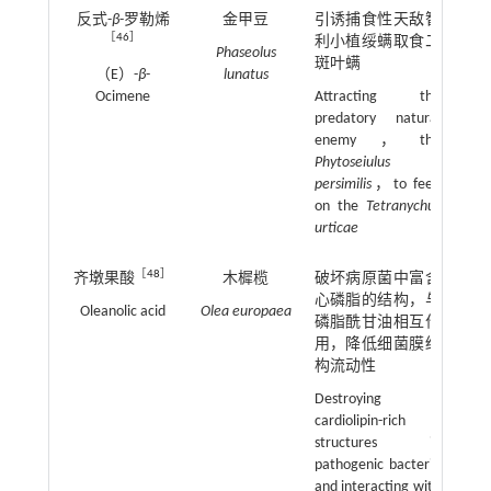
反式-
β
-罗勒烯
金甲豆
引诱捕食性天敌智
［
46
］
利小植绥螨取食二
Phaseolus
斑叶螨
（E）-
β
-
lunatus
Ocimene
Attracting the
predatory natural
enemy，the
Phytoseiulus
persimilis
，to feed
on the
Tetranychus
urticae
［
48
］
齐墩果酸
木樨榄
破坏病原菌中富含
心磷脂的结构，与
Oleanolic acid
Olea europaea
磷脂酰甘油相互作
用，降低细菌膜结
构流动性
Destroying
cardiolipin-rich
structures in
pathogenic bacteria
and interacting with