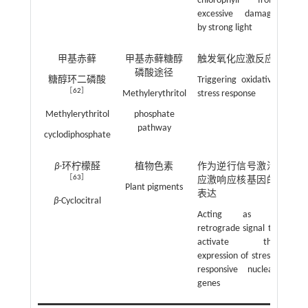
chlorophyll from
excessive damage
by strong light
甲基赤藓
甲基赤藓糖醇
触发氧化应激反应
磷酸途径
糖醇环二磷酸
Triggering oxidative
［
62
］
Methylerythritol
stress response
Methylerythritol
phosphate
pathway
cyclodiphosphate
β
-环柠檬醛
植物色素
作为逆行信号激活
［
63
］
应激响应核基因的
Plant pigments
表达
β
-Cyclocitral
Acting as a
retrograde signal to
activate the
expression of stress-
responsive nuclear
genes