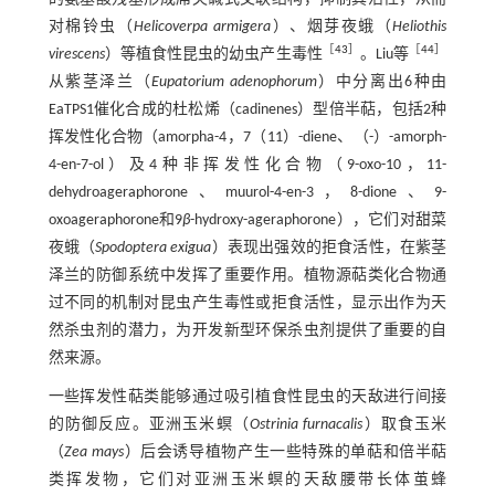
对棉铃虫（
Helicoverpa armigera
）、烟芽夜蛾（
Heliothis
［
43
］
［
44
］
virescens
）等植食性昆虫的幼虫产生毒性
。Liu等
从紫茎泽兰（
Eupatorium adenophorum
）中分离出6种由
EaTPS1催化合成的杜松烯（cadinenes）型倍半萜，包括2种
挥发性化合物（amorpha-4，7（11）-diene、（-）-amorph-
4-en-7-ol）及4种非挥发性化合物（9-oxo-10，11-
dehydroageraphorone、muurol-4-en-3，8-dione、9-
oxoageraphorone和9
β
-hydroxy-ageraphorone），它们对甜菜
夜蛾（
Spodoptera exigua
）表现出强效的拒食活性，在紫茎
泽兰的防御系统中发挥了重要作用。植物源萜类化合物通
过不同的机制对昆虫产生毒性或拒食活性，显示出作为天
然杀虫剂的潜力，为开发新型环保杀虫剂提供了重要的自
然来源。
一些挥发性萜类能够通过吸引植食性昆虫的天敌进行间接
的防御反应。亚洲玉米螟（
Ostrinia furnacalis
）取食玉米
（
Zea mays
）后会诱导植物产生一些特殊的单萜和倍半萜
类挥发物，它们对亚洲玉米螟的天敌腰带长体茧蜂