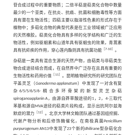
苷合成过程中的重要物质；二倍半萜是萜类化合物中数量
最少的一个亚类，在抗炎、抗癌、抗菌和细胞毒性等方面
具有潜在生物活性；四萜主要以脂溶性色素的形式存在于
植物中；多萜化合物的典型代表是在工业领域被广泛应用
的天然橡胶。萜类化合物具有多样的化学结构和广泛的生
物活性，例如驱蛔素和山道年具有驱蛔虫的效果，青蒿素
［
7
-
10
］
具有抗疟疾的作用，穿心莲内酯则具有抗菌功能
。
杂萜是一类具有混合生源的天然产物，由萜类与非萜类生
物合成途径结合而成，在自然界中广泛存在且具有重要的
［
11
］
生物活性和药用价值
。昆明植物研究所的研究团队在
平盖灵芝（
Ganoderma applanatum
）中发现了一对含有复
杂6/5/5/6/5/6-稠合多环骨架的新型灵芝杂萜
spiroganoapplanin A，由源自莽草酸途径的1，2，4-三取代
苯基和源自MVA途径的萜类片段构成，显示出抗阿尔兹海
［
12
］
默症的潜力
。北京大学林文翰团队通过基因组挖掘、
代谢产物分析和后修饰酶催化，在南极真菌
Penicillium
purpurogenum
AN13中发现了23个新的dhilirane型杂萜化合