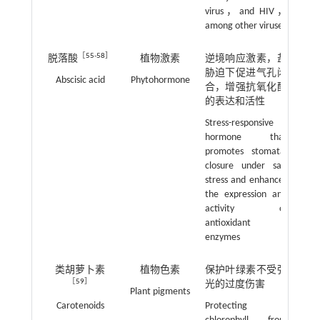
virus，and HIV，
among other viruses
［
55
-
58
］
脱落酸
植物激素
逆境响应激素，盐
胁迫下促进气孔闭
Abscisic acid
Phytohormone
合，增强抗氧化酶
的表达和活性
Stress-responsive
hormone that
promotes stomatal
closure under salt
stress and enhances
the expression and
activity of
antioxidant
enzymes
类胡萝卜素
植物色素
保护叶绿素不受强
［
59
］
光的过度伤害
Plant pigments
Carotenoids
Protecting