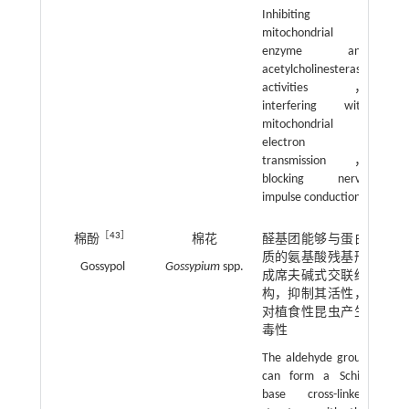
Inhibiting
mitochondrial
enzyme and
acetylcholinesterase
activities，
interfering with
mitochondrial
electron
transmission，
blocking nerve
impulse conduction
［
43
］
棉酚
棉花
醛基团能够与蛋白
质的氨基酸残基形
Gossypol
Gossypium
spp.
成席夫碱式交联结
构，抑制其活性，
对植食性昆虫产生
毒性
The aldehyde group
can form a Schiff
base cross-linked