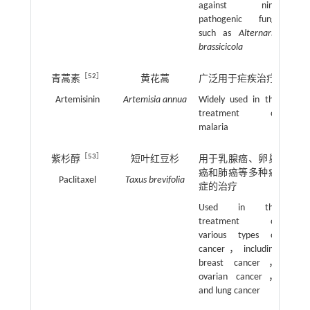
against nine
pathogenic fungi
such as
Alternaria
brassicicola
［
52
］
青蒿素
黄花蒿
广泛用于疟疾治疗
Artemisinin
Artemisia annua
Widely used in the
treatment of
malaria
［
53
］
紫杉醇
短叶红豆杉
用于乳腺癌、卵巢
癌和肺癌等多种癌
Paclitaxel
Taxus brevifolia
症的治疗
Used in the
treatment of
various types of
cancer，including
breast cancer，
ovarian cancer，
and lung cancer