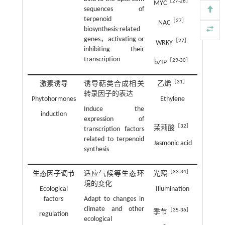
［
27
-
28
］
MYC
sequences of
terpenoid
［
27
］
NAC
biosynthesis-related
genes，activating or
［
27
］
WRKY
inhibiting their
transcription
［
29
-
30
］
bZIP
［
31
］
激素诱导
诱导萜类合成相关
乙烯
转录因子的表达
Phytohormones
Ethylene
Induce the
induction
expression of
［
32
］
茉莉酸
transcription factors
related to terpenoid
Jasmonic acid
synthesis
［
33
-
34
］
生态因子调节
适应气候等生态环
光照
境的变化
Ecological
Illumination
factors
Adapt to changes in
climate and other
［
35
-
36
］
季节
regulation
ecological