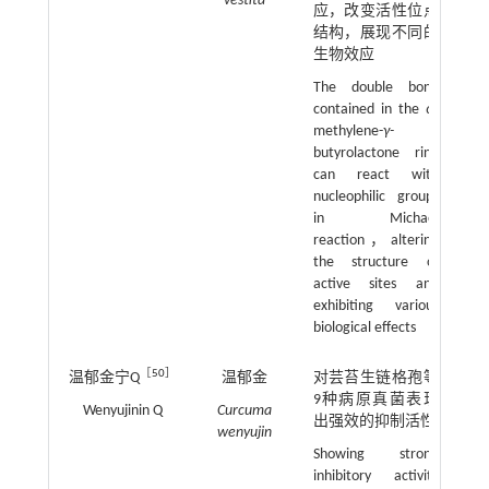
vestita
应，改变活性位点
结构，展现不同的
生物效应
The double bond
contained in the
α
-
methylene-
γ-
butyrolactone ring
can react with
nucleophilic groups
in Michael
reaction，altering
the structure of
active sites and
exhibiting various
biological effects
［
50
］
温郁金宁Q
温郁金
对芸苔生链格孢等
9种病原真菌表现
Wenyujinin Q
Curcuma
出强效的抑制活性
wenyujin
Showing strong
inhibitory activity