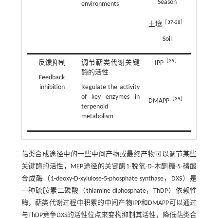
Season
environments
［
37
-
38
］
土壤
Soil
［
39
］
反馈抑制
调节萜类代谢关键
IPP
酶的活性
Feedback
inhibition
Regulate the activity
of key enzymes in
［
39
］
DMAPP
terpenoid
metabolism
萜类合成途径中的一些中间产物或最终产物可以调节某些
关键酶的活性，MEP途径的关键酶1-脱氧-D-木酮糖-5-磷酸
合成酶（1-deoxy-D-xylulose-5-phosphate synthase，DXS）是
一种硫胺素二磷酸（thiamine diphosphate，ThDP）依赖性
酶，萜类代谢过程中积累的中间产物IPP和DMAPP可以通过
与ThDP竞争DXS的活性位点来变构抑制其活性，降低萜类合