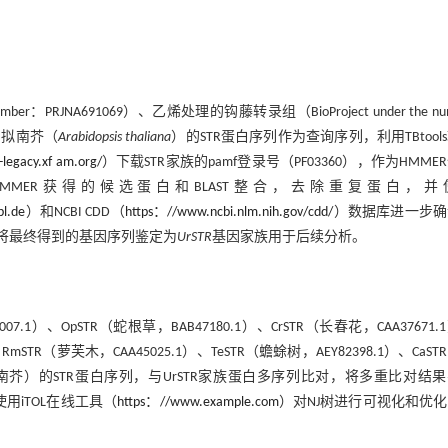
er：PRJNA691069）、乙烯处理的钩藤转录组（BioProject under the nu
用拟南芥（
Arabidopsis thaliana
）的STR蛋白序列作为查询序列，利用TBtool
legacy.xf am.org/
）下载STR家族的pamf登录号（PF03360），作为HMME
HMMER获得的候选蛋白和BLAST整合，去除重复蛋白，并
l.de
）和NCBI CDD（
https：//www.ncbi.nlm.nih.gov/cdd/
）数据库进一步确
后，将最终得到的基因序列鉴定为
UrSTR
基因家族用于后续分析。
7.1）、OpSTR（蛇根草，BAB47180.1）、CrSTR（长春花，CAA37671.
RmSTR（萝芙木，CAA45025.1）、TeSTR（蟾蜍树，AEY82398.1）、CaST
tSTR （拟南芥）的STR蛋白序列，与UrSTR家族蛋白多序列比对，将多重比对结
使用iTOL在线工具（
https：//www.example.com
）对NJ树进行可视化和优