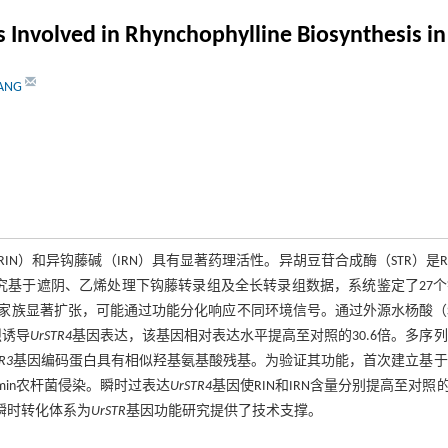
 Involved in Rhynchophylline Biosynthesis i
IANG
N）和异钩藤碱（IRN）具有显著药理活性。异胡豆苷合成酶（STR）是R
究基于遮阴、乙烯处理下钩藤转录组及全长转录组数据，系统鉴定了27
家族显著扩张，可能通过功能分化响应不同环境信号。通过外源水杨酸（
烈诱导
UrSTR4
基因表达，该基因相对表达水平提高至对照的30.6倍。多序
R3
基因编码蛋白具有相似羟基氨基酸残基。为验证其功能，首次建立基于
min农杆菌侵染。瞬时过表达
UrSTR4
基因使RIN和IRN含量分别提高至对照的1
瞬时转化体系为
UrSTR
基因功能研究提供了技术支撑。