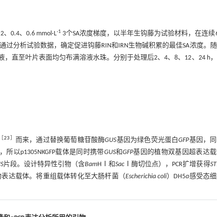
-1
、0.6 mmol·L
3个SA浓度梯度，以半年生钩藤为试验材料，在连续6
通过分析试验数据，确定促进钩藤RIN和IRN生物碱积累的最佳SA浓度。
直至叶片表面均匀布满溶液水珠。分别于处理后2、4、8、12、24 h
［
23
］
而来，通过替换葡萄糖苷酸酶
GUS
基因为绿色荧光蛋白
GFP
基因，同
框而来，所以p1305NKGFP载体是同时携带
GUS
和
GFP
基因的植物双基因超表达载
S
片段。设计特异性引物（含
Bam
HⅠ和
Sac
Ⅰ酶切位点），PCR扩增获得
ST
物表达载体。将重组载体转化至大肠杆菌（
Escherichia coli
）DH5
ɑ
感受态细