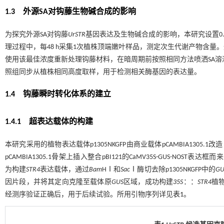
1.3
外源
SA
对钩藤生物碱合成的影响
为探究外源SA对钩藤
UrSTR
基因表达及生物碱合成的影响，本研究设置0.2、0.4
理过程中，每48 h采集1次植株顶端嫩叶样品，测定次生代谢产物含量。
使用该最佳浓度重新处理钩藤材料，在暗周期前按照相同方法喷洒SA溶液，
照组同步从植株相同高度取样，用于检测相关酶基因的表达量。
1.4
钩藤瞬时转化体系的建立
1.4.1 超表达载体的构建
本研究采用的植物表达载体p1305NKGFP由商业载体pCAMBIA1305.1改造
pCAMBIA1305.1骨架上插入整合pBI121的CaMV35S-GUS-NOST表达
为构建
STR4
表达载体，通过
Bam
HⅠ和
Sac
Ⅰ酶切去除p1305NKGFP中的
GU
因片段，并将其定向克隆至载体原
GUS
区域，成功构建
35S
：：
STR4
植
经测序验证正确后，用于后续试验。所用引物序列详见
表1
。