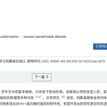
transformation
/
monoter-penoid indole alkaloids
引用格式
参与钩藤碱合成[J].
植物研究
, 2025, 45(04): 491-503 DOI:10.7525/j.issn.1673-
下一篇
）多年生木质藤本植物，已收录于欧洲药典。该植物以带钩枝茎入药，富
［
1
-
2
］
［
3
］
癫痫和抗肿瘤等多种功效
。近年研究
发现，钩藤属植物含有吲哚
物表现出对HIV-1蛋白酶的强效抑制作用，有望开发出耐受性更好的抗