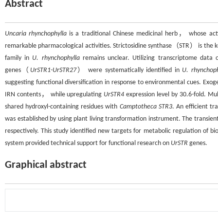
Abstract
Uncaria rhynchophylla
is a traditional Chinese medicinal herb， whose 
remarkable pharmacological activities. Strictosidine synthase（STR） is the 
family in
U. rhynchophylla
remains unclear. Utilizing transcriptome data 
genes（
UrSTR1-UrSTR27
） were systematically identified in
U. rhynchoph
suggesting functional diversification in response to environmental cues. 
IRN contents， while upregulating
UrSTR4
expression level by 30.6-fold. M
shared hydroxyl-containing residues with
Camptotheca STR3
. An efficient 
was established by using plant living transformation instrument. The transien
respectively. This study identified new targets for metabolic regulation of 
system provided technical support for functional research on
UrSTR
genes.
Graphical abstract