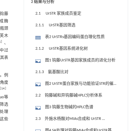
2 结果与分析
2.1 UrSTR 家族成员鉴定
异钩藤
合成酶
2.1.1 UrSTR基因筛选
要瓶颈
萝芙木
表2 UrSTRs基因编码蛋白理化性质
5
］
、
2.1.2 UrSTR基因系统进化树
中过
控其表
图1 钩藤UrSTR基因家族成员的进化分析
2.1.3 氨基酸比对
。例
角度
图2 UrSTR蛋白家族与功能验证STR的催
［
14
］
化位点保守性分析
2.2 钩藤碱和异钩藤碱HPLC分析体系
uo等
析筛选
图3 钩藤生物碱的HPLC色谱
处理
2.3 外施水杨酸对MIAs合成和 UrSTR 表
这些
达量的影响
图4 SA处理对钩藤MIAs合成和UrSTR基因