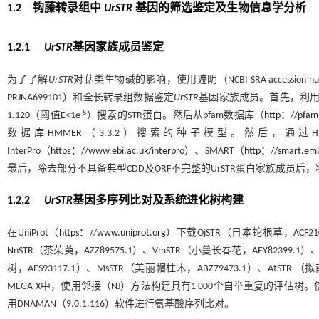
1.2
钩藤转录组中
UrSTR
基因的筛选鉴定及生物信息学分析
1.2.1
UrSTR
基因家族成员鉴定
为了了解
UrSTR
对萜类生物碱的影响，使用遮阴（NCBI SRA accession numb
PRJNA699101）和全长转录组数据鉴定
UrSTR
基因家族成员。首先，利
-5
1.120（阈值E<1e
）搜索的STR蛋白。然后从pfam数据库（
http：//pfam-
数据库HMMER（3.3.2）搜索的种子模型。然后，通过
InterPro（
https：//www.ebi.ac.uk/interpro
）、SMART（
http：//smart.emb
最后，除去部分不具备典型CDD及ORF不完整的UrSTR蛋白家族成员
1.2.2
UrSTR
基因多序列比对及系统进化树构建
在UniProt（
https：//www.uniprot.org
）下载OjSTR（日本蛇根草，ACF2100
NnSTR（茶茱萸，AZZ89575.1）、VmSTR（小蔓长春花，AEY82399.1）、
树，AES93117.1）、MsSTR（美丽帽柱木，ABZ79473.1）、A
MEGA-X中，使用邻接（NJ）方法构建具有1 000个自举重复的评估树。
用DNAMAN（9.0.1.116）软件进行氨基酸序列比对。