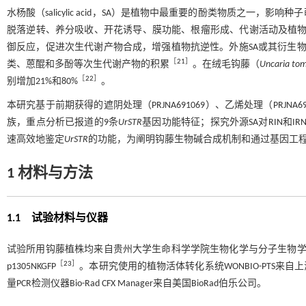
水杨酸（salicylic acid，SA）是植物中最重要的酚类物质之
脱落逆转、养分吸收、开花诱导、膜功能、根瘤形成、代谢活动及植
御反应，促进次生代谢产物合成，增强植物抗逆性。外施SA或其衍生物
［
21
］
类、蒽醌和多酚等次生代谢产物的积累
。在绒毛钩藤（
Uncaria to
［
22
］
别增加21%和80%
。
本研究基于前期获得的遮阴处理（PRJNA691069）、乙烯处理（PRJ
族，重点分析已报道的9条
UrSTR
基因功能特征；探究外源SA对RIN和I
速高效地鉴定
UrSTR
的功能，为阐明钩藤生物碱合成机制和通过基因工
1
材料与方法
1.1
试验材料与仪器
试验所用钩藤植株均来自贵州大学生命科学学院生物化学与分子生物
［
23
］
p1305NKGFP
。本研究使用的植物活体转化系统WONBIO-PTS来自
量PCR检测仪器Bio-Rad CFX Manager来自美国BioRad伯乐公司。