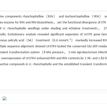
active components rhynchophylline（RIN） and isorhynchophylline（IRN） ex
key enzyme for RIN and IRN biosynthesis， yet the functional divergence of
STR
of
U. rhynchophylla
seedlings under shading and ethylene treatments， 2
ylla
. Evolutionary analysis revealed significant expansion of
UrSTR
gene fam
-1
Exogenous salicylic acid（SA） treatment（0.6 mmol
⋅
L
） markedly increased RI
ultiple sequence alignment showed
UrSTR4
lacked the conserved Glu-309 residu
transient transformation system（8 kPa pressure， 1-min
Agrobacterium
infec
t overexpression of
UrSTR4
enhanced RIN and IRN contents by 1.96- and 1.82-
bioactive compounds in
U. rhynchophylla
and the established transient transform