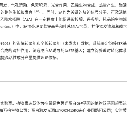
一，影响种子萌发、气孔运动、色素积累、光合作用、乙烯生物合成、热量产生、酶
［
20
］
物的整体生长和发育
。同时，SA作为关键的胁迫信号分子，可激活
乙酰水杨酸（ASA）在一定程度上能促进紫杉醇、丹参酮、托品烷生物
mentosa
）中，SA预处理显著提高茎和叶总MIAs含量，并使挥发油和总酚
NA699101）的钩藤转录组和全长转录组（未发表）数据，系统鉴定钩藤
STR
基
RN合成的调控作用，筛选响应SA诱导的
UrSTR
基因；建立钩藤瞬时转化体系
程提高活性成分产量提供理论依据。
学实验室。植物表达载体为携带绿色荧光蛋白
GFP
基因的植物双基因超表达
上海万柏生物公司；蛋白激发光源LUYOR3415RG来自美国路阳公司；实时