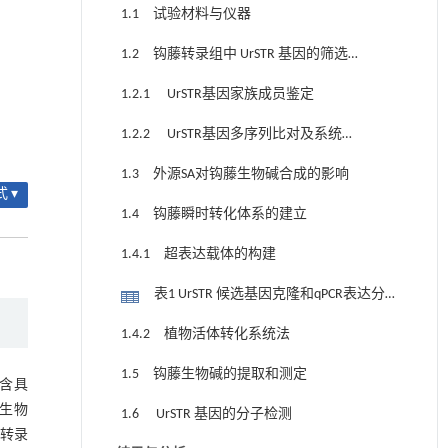
1.1 试验材料与仪器
1.2 钩藤转录组中 UrSTR 基因的筛选鉴
定及生物信息学分析
1.2.1 UrSTR基因家族成员鉴定
1.2.2 UrSTR基因多序列比对及系统进
化树构建
1.3 外源SA对钩藤生物碱合成的影响
 ▾
1.4 钩藤瞬时转化体系的建立
1.4.1 超表达载体的构建
表1 UrSTR 候选基因克隆和qPCR表达分
析所用的引物
1.4.2 植物活体转化系统法
1.5 钩藤生物碱的提取和测定
含具
生物
1.6 UrSTR 基因的分子检测
逆转录