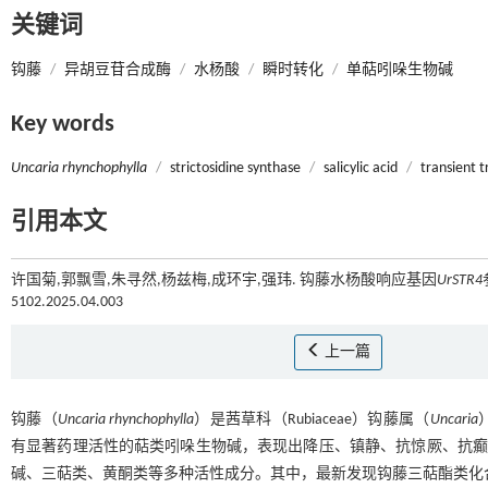
关键词
钩藤
/
异胡豆苷合成酶
/
水杨酸
/
瞬时转化
/
单萜吲哚生物碱
Key words
Uncaria rhynchophylla
/
strictosidine synthase
/
salicylic acid
/
transient 
引用本文
许国菊,郭飘雪,朱寻然,杨兹梅,成环宇,强玮. 钩藤水杨酸响应基因
UrSTR4
5102.2025.04.003
上一篇
钩藤（
Uncaria rhynchophylla
）是茜草科（Rubiaceae）钩藤属（
Uncaria
有显著药理活性的萜类吲哚生物碱，表现出降压、镇静、抗惊厥、抗
碱、三萜类、黄酮类等多种活性成分。其中，最新发现钩藤三萜酯类化合