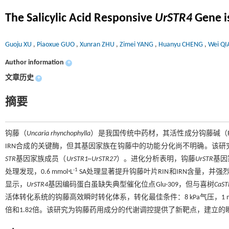
The Salicylic Acid Responsive
UrSTR4
Gene is
Guoju XU
,
Piaoxue GUO
,
Xunran ZHU
,
Zimei YANG
,
Huanyu CHENG
,
Wei Q
Author information
+
文章历史
+
摘要
钩藤（
Uncaria rhynchophylla
）是我国传统中药材，其活性成分钩藤碱（RI
IRN合成的关键酶，但其基因家族在钩藤中的功能分化尚不明确。该研
STR
基因家族成员（
UrSTR1~UrSTR27
）。进化分析表明，钩藤
UrSTR
基因
-1
处理发现，0.6 mmol
⋅
L
SA处理显著提升钩藤叶片RIN和IRN含量，并强
显示，
UrSTR4
基因编码蛋白虽缺失典型催化位点Glu-309，但与喜树
CaST
活体转化系统的钩藤高效瞬时转化体系，转化最佳条件：8 kPa气压，1 
倍和1.82倍。该研究为钩藤药用成分的代谢调控提供了新靶点，建立的