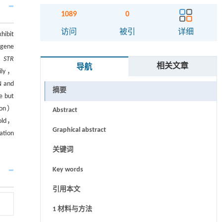
1089
0
访问
被引
详细
hibit
gene
7
STR
相关文章
导航
ily，
N and
摘要
e but
tion）
Abstract
fold，
Graphical abstract
ation
关键词
Key words
引用本文
1 材料与方法