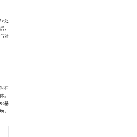
 d处
随后，
，与对
时在
体。
R4
基
胞，