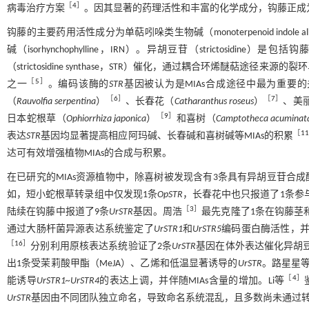
［
4
］
病毒治疗方案
。因其显著的药理活性和丰富的化学成分，钩藤正成
钩藤的主要药用活性成分为单萜吲哚类生物碱（monoterpenoid indole alk
碱（isorhynchophylline，IRN）。异胡豆苷（strictosid
（strictosidine synthase，STR）催化，通过耦合环烯醚萜
［
5
］
之一
。编码该酶的
STR
基因被认为是MIAs合成途径中最为重要
［
6
］
［
7
］
（
Rauvolfia serpentina
）
、长春花（
Catharanthus roseus
）
、美
［
9
］
日本蛇根草（
Ophiorrhiza japonica
）
和喜树（
Camptotheca acuminat
［
1
表达
STR
基因均显著提高相应阿玛碱、长春碱和喜树碱等MIAs的积累
达可有效增强植物MIAs的合成与积累。
在已研究的MIAs资源植物中，除喜树被发现含有3条具有异胡豆苷合成酶活
如，短小蛇根草转录组中仅发现1条
OpSTR
，长春花中也只报道了1条参
［
3
］
陆续在钩藤中报道了9条
UrSTR
基因。周浩
最先克隆了1条在钩藤茎
通过大肠杆菌异源表达系统鉴定了
UrSTR1
和
UrSTR5
编码蛋白酶活性，并
［
16
］
分别利用原核表达系统验证了2条
UrSTR
基因在体外表达催化异胡
出1条受茉莉酸甲酯（MeJA）、乙烯和低温显著诱导的
UrSTR
。路星星
［
4
］
能诱导
UrSTR1~UrSTR4
的表达上调，并伴随MIAs含量的增加。Li等
UrSTR
基因由不同团队独立命名，导致命名系统混乱，且多数尚未通过