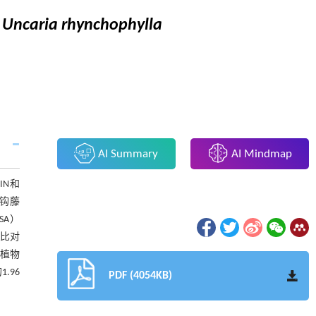
n
Uncaria rhynchophylla
AI Summary
AI Mindmap
IN和
个钩藤
SA）
列比对
植物
.96
PDF (4054KB)