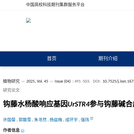
中国高校科技期刊集群服务平台
首页
期刊介绍
植物研究
››
2025, Vol. 45
››
Issue (04)
: 491 -503.
DOI:
10.7525/j.issn.16
研究论文
钩藤水杨酸响应基因
UrSTR4
参与钩藤碱合
许国菊
,
郭飘雪
,
朱寻然
,
杨兹梅
,
成环宇
,
强玮
作者信息
+