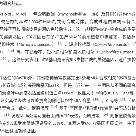
为研究热点。
aloids，MIAs），包含钩藤碱（rhynchophylline，RIN）及其同分异构体
ine）是包括钩藤碱在内的超过2 000种MIAs的共同合成前体，合成过程由异胡豆苷
途径来源的裂环马钱子苷和吲哚途径来源的色胺后生成，这一过程是MIAs生物合成的重
的关键酶基因。
STR
基因已在多种生产MIAs的药用植物中被鉴定，包括
［
8
］
［
丽帽柱木（
Mitragyna speciosa
）
、短小蛇根草（
Ophiorrhiza pumila
）
［
10
］
a
）
等。在长春花、短小蛇根草和匍地蛇根草（
Ophiorrhiza rugosa
）
1
-
13
］
。这些研究表明，
STR
基因是研究RIN生物合成的关键基因，遗传操
性的CaSTRs外，其他物种通常仅鉴定出1条与MIAs合成相关的
STR
基因
与长春碱合成的关键酶基因
CrSTR
。但是，近年来，一些团队从不同的研究
和幼嫩叶中高度表达且编码蛋白与
OpSTR
一致性大于90%的
UrSTR
。Jiang等
［
14
］
［
15
］
证实其过表达可显著提高钩藤毛状根中MIAs含量
。Yang等
和G
［
17
］
豆苷合成。此外，穆德添等
基于“基因组+转录组+代谢组”共表达分
［
18
］
［
19
］
等
发现MeJA处理可显著上调
UrSTR
表达，而周浩等
则报道脱落酸
鉴定出1条受遮阴处理诱导的
UrSTR
，其表达受
UrPIF3
基因间接调控。由于
转基因试验功能验证。