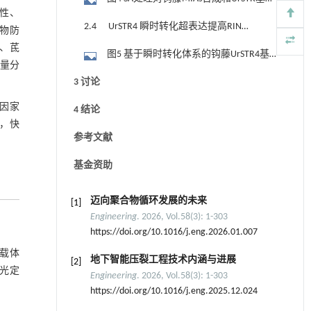
活性、
表达量的影响
2.4 UrSTR4 瞬时转化超表达提高RIN和
植物防
IRN含量
碱、茋
图5 基于瞬时转化体系的钩藤UrSTR4基
含量分
因功能验证
3 讨论
因家
4 结论
，快
参考文献
基金资助
迈向聚合物循环发展的未来
[1]
Engineering
. 2026, Vol.58(3): 1-303
https://doi.org/10.1016/j.eng.2026.01.007
载体
地下智能压裂工程技术内涵与进展
[2]
荧光定
Engineering
. 2026, Vol.58(3): 1-303
https://doi.org/10.1016/j.eng.2025.12.024