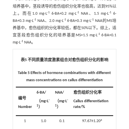
培养基中，茎段诱导的愈伤组织分化率也极高，达到95%以
-1
-1
-1
上。而在1.0 mg·L
6-BA+0.2 mg·L
NAA、1.5 mg·L
6-
-1
-1
-1
BA+0.3 mg·L
NAA、2.0 mg·L
6-BA+0.3 mg·L
NAA的MS培
养基中，愈伤组织的分化率较低，都在50%以下。综上，适
-1
宜茎段愈伤组织分化的培养基是MS+1.5 mg·L
6-BA+0.1
-1
mg·L
NAA。
表5 不同质量浓度激素组合对愈伤组织分化的影响
Table 5 Effects of hormone combinations with different
mass concentrations on callus differentiation
6-BA/
NAA/
愈伤组织分化率
编号
-
-
（mg
·
L
（mg
·
L
Callus differentiation
1
1
Number
）
）
rate/%
a
1
1.0
0.1
97.67±1.20