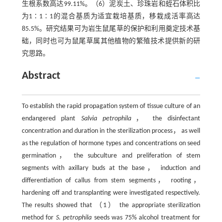
生根系数高达99.11%。（6）泥炭土、珍珠岩和蛭石体积比
为1∶1∶1的混合基质为适宜栽培基质，移栽成活率高达
85.5%。研究结果可为岩生鼠尾草的保护和利用奠定技术基
础，同时也可为鼠尾草属其他植物的繁殖技术提供新的研
究思路。
Abstract
To establish the rapid propagation system of tissue culture of an
endangered plant
Salvia petrophila
， the disinfectant
concentration and duration in the sterilization process， as well
as the regulation of hormone types and concentrations on seed
germination， the subculture and preliferation of stem
segments with axillary buds at the base， induction and
differentiation of callus from stem segments， rooting，
hardening off and transplanting were investigated respectively.
The results showed that （1） the appropriate sterilization
method for
S. petrophila
seeds was 75% alcohol treatment for