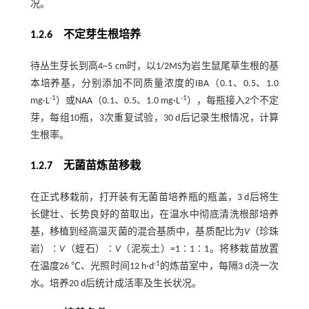
况。
1.2.6 不定芽生根培养
待丛生芽长到高4~5 cm时，以1/2MS为岩生鼠尾草生根的基
本培养基，分别添加不同质量浓度的IBA（0.1、0.5、1.0
-1
-1
mg·L
）或NAA（0.1、0.5、1.0 mg·L
），每瓶接入2个不定
芽，每组10瓶，3次重复试验，30 d后记录生根情况，计算
生根率。
1.2.7 无菌苗炼苗移栽
在正式移栽前，打开装有无菌苗培养瓶的瓶盖，3 d后将生
长健壮、长势良好的苗取出，在温水中彻底清洗根部培养
基，移植到经高温灭菌的混合基质中，基质配比为
V
（珍珠
岩）∶
V
（蛭石）∶
V
（泥炭土）=1∶1∶1。将移栽苗放置
-1
在温度26 ℃、光照时间12 h·d
的炼苗室中，每隔3 d浇一次
水。培养20 d后统计成活率及生长状况。