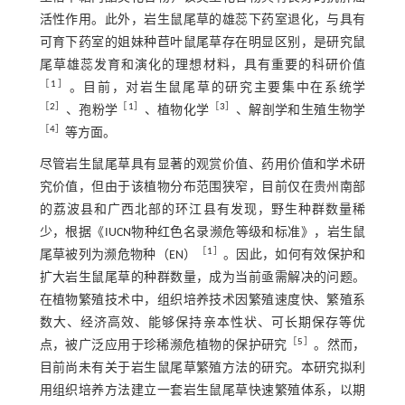
活性作用。此外，岩生鼠尾草的雄蕊下药室退化，与具有
可育下药室的姐妹种苣叶鼠尾草存在明显区别，是研究鼠
尾草雄蕊发育和演化的理想材料，具有重要的科研价值
［
1
］
。目前，对岩生鼠尾草的研究主要集中在系统学
［
2
］
［
1
］
［
3
］
、孢粉学
、植物化学
、解剖学和生殖生物学
［
4
］
等方面。
尽管岩生鼠尾草具有显著的观赏价值、药用价值和学术研
究价值，但由于该植物分布范围狭窄，目前仅在贵州南部
的荔波县和广西北部的环江县有发现，野生种群数量稀
少，根据《IUCN物种红色名录濒危等级和标准》，岩生鼠
［
1
］
尾草被列为濒危物种（EN）
。因此，如何有效保护和
扩大岩生鼠尾草的种群数量，成为当前亟需解决的问题。
在植物繁殖技术中，组织培养技术因繁殖速度快、繁殖系
数大、经济高效、能够保持亲本性状、可长期保存等优
［
5
］
点，被广泛应用于珍稀濒危植物的保护研究
。然而，
目前尚未有关于岩生鼠尾草繁殖方法的研究。本研究拟利
用组织培养方法建立一套岩生鼠尾草快速繁殖体系，以期