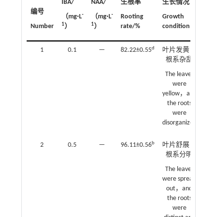
IBA/
NAA/
生根率
生长情况
编号
-
-
（mg
·
L
（mg
·
L
Rooting
Growth
1
1
Number
）
）
rate/%
condition
d
1
0.1
—
82.22±0.55
叶片发黄，
根系杂乱
The leaves
were
yellow，and
the roots
were
disorganized
b
2
0.5
—
96.11±0.56
叶片舒展，
根系分明
The leaves
were spread
out，and
the roots
were