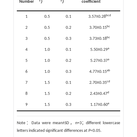
1
1
Number
）
）
coefficient
bcd
1
0.5
0.1
3.57±0.28
bc
2
0.5
0.2
3.70±0.15
bc
3
0.5
0.3
3.73±0.18
a
4
1.0
0.1
5.50±0.29
a
5
1.0
0.2
5.27±0.37
ab
6
1.0
0.3
4.77±0.15
cd
7
1.5
0.1
2.70±0.35
d
8
1.5
0.2
2.43±0.47
e
9
1.5
0.3
1.17±0.60
Note：
Data were mean±SD，
n
=3；different lowercase
letters indicated significant differences at
P
<0.05.