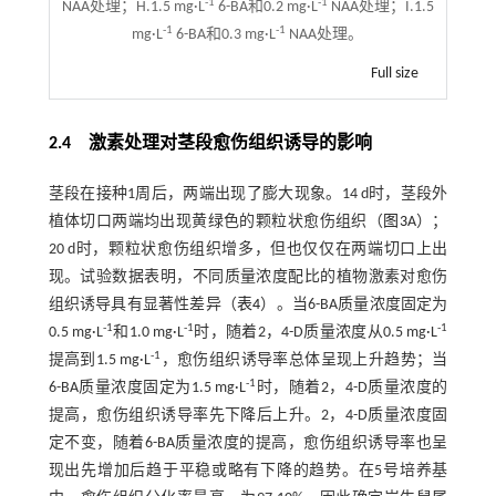
-1
-1
NAA处理；H.1.5 mg·L
6-BA和0.2 mg·L
NAA处理；I.1.5
-1
-1
mg·L
6-BA和0.3 mg·L
NAA处理。
Full size
2.4
激素处理对茎段愈伤组织诱导的影响
茎段在接种1周后，两端出现了膨大现象。14 d时，茎段外
植体切口两端均出现黄绿色的颗粒状愈伤组织（
图3
A）；
20 d时，颗粒状愈伤组织增多，但也仅仅在两端切口上出
现。试验数据表明，不同质量浓度配比的植物激素对愈伤
组织诱导具有显著性差异（
表4
）。当6-BA质量浓度固定为
-1
-1
-1
0.5 mg·L
和1.0 mg·L
时，随着2，4-D质量浓度从0.5 mg·L
-1
提高到1.5 mg·L
，愈伤组织诱导率总体呈现上升趋势；当
-1
6-BA质量浓度固定为1.5 mg·L
时，随着2，4-D质量浓度的
提高，愈伤组织诱导率先下降后上升。2，4-D质量浓度固
定不变，随着6-BA质量浓度的提高，愈伤组织诱导率也呈
现出先增加后趋于平稳或略有下降的趋势。在5号培养基