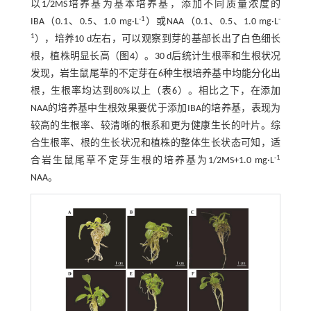
以1/2MS培养基为基本培养基，添加不同质量浓度的
-1
-
IBA（0.1、0.5、1.0 mg·L
）或NAA（0.1、0.5、1.0 mg·L
1
），培养10 d左右，可以观察到芽的基部长出了白色细长
根，植株明显长高（
图4
）。30 d后统计生根率和生根状况
发现，岩生鼠尾草的不定芽在6种生根培养基中均能分化出
根，生根率均达到80%以上（
表6
）。相比之下，在添加
NAA的培养基中生根效果要优于添加IBA的培养基，表现为
较高的生根率、较清晰的根系和更为健康生长的叶片。综
合生根率、根的生长状况和植株的整体生长状态可知，适
-1
合岩生鼠尾草不定芽生根的培养基为1/2MS+1.0 mg·L
NAA。