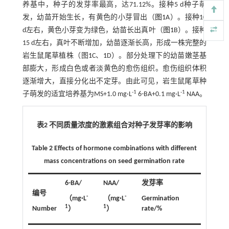
养基中，种子的发芽率最高，达71.12%。接种5 d种子萌
发，幼苗开始生长，有黄色的小芽冒出（
图1
A）。接种10
d左右，黄色小芽变为绿色，幼苗长出真叶（
图1
B）。接种
15 d左右，真叶不断增加，幼苗逐渐长高，形成一株完整的
岩生鼠尾草植株（图
1
C、
1
D）。部分处理下的幼苗嫩茎基
部膨大，形成白色或者淡黄色的愈伤组织。愈伤组织体积
逐渐增大，直接分化出不定芽。由此可见，岩生鼠尾草种
-1
-1
子萌发的适宜培养基为MS+1.0 mg·L
6-BA+0.1 mg·L
NAA。
表2 不同质量浓度的激素组合对种子发芽率的影响
Table 2 Effects of hormone combinations with different
mass concentrations on seed germination rate
6-BA/
NAA/
发芽率
编号
-
-
（mg
·
L
（mg
·
L
Germination
1
1
Number
）
）
rate/%