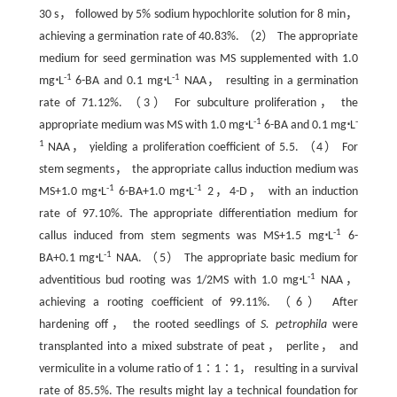
30 s， followed by 5% sodium hypochlorite solution for 8 min，
achieving a germination rate of 40.83%. （2） The appropriate
medium for seed germination was MS supplemented with 1.0
-1
-1
mg
⋅
L
6-BA and 0.1 mg
⋅
L
NAA， resulting in a germination
rate of 71.12%. （3） For subculture proliferation， the
-1
-
appropriate medium was MS with 1.0 mg
⋅
L
6-BA and 0.1 mg
⋅
L
1
NAA， yielding a proliferation coefficient of 5.5. （4） For
stem segments， the appropriate callus induction medium was
-1
-1
MS+1.0 mg
⋅
L
6-BA+1.0 mg
⋅
L
2，4-D， with an induction
rate of 97.10%. The appropriate differentiation medium for
-1
callus induced from stem segments was MS+1.5 mg
⋅
L
6-
-1
BA+0.1 mg
⋅
L
NAA. （5） The appropriate basic medium for
-1
adventitious bud rooting was 1/2MS with 1.0 mg
⋅
L
NAA，
achieving a rooting coefficient of 99.11%. （6） After
hardening off， the rooted seedlings of
S. petrophila
were
transplanted into a mixed substrate of peat， perlite， and
vermiculite in a volume ratio of 1∶1∶1， resulting in a survival
rate of 85.5%. The results might lay a technical foundation for