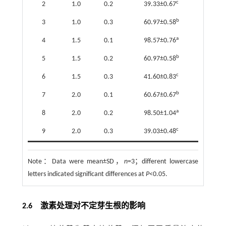
c
2
1.0
0.2
39.33±0.67
b
3
1.0
0.3
60.97±0.58
a
4
1.5
0.1
98.57±0.76
b
5
1.5
0.2
60.97±0.58
c
6
1.5
0.3
41.60±0.83
b
7
2.0
0.1
60.67±0.67
a
8
2.0
0.2
98.50±1.04
c
9
2.0
0.3
39.03±0.48
Note：
Data were mean±SD，
n
=3；different lowercase
letters indicated significant differences at
P
<0.05.
2.6
激素处理对不定芽生根的影响