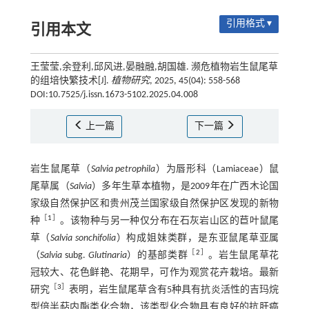
引用格式 ▾
引用本文
王莹莹,余登利,邱风进,晏融融,胡国雄. 濒危植物岩生鼠尾草
的组培快繁技术[J].
植物研究
, 2025, 45(04): 558-568
DOI:10.7525/j.issn.1673-5102.2025.04.008
上一篇
下一篇
岩生鼠尾草（
Salvia petrophila
）为唇形科（Lamiaceae）鼠
尾草属（
Salvia
）多年生草本植物，是2009年在广西木论国
家级自然保护区和贵州茂兰国家级自然保护区发现的新物
［
1
］
种
。该物种与另一种仅分布在石灰岩山区的苣叶鼠尾
草（
Salvia sonchifolia
）构成姐妹类群，是东亚鼠尾草亚属
［
2
］
（
Salvia
subg.
Glutinaria
）的基部类群
。岩生鼠尾草花
冠较大、花色鲜艳、花期早，可作为观赏花卉栽培。最新
［
3
］
研究
表明，岩生鼠尾草含有5种具有抗炎活性的吉玛烷
型倍半萜内酯类化合物，该类型化合物具有良好的抗肝癌