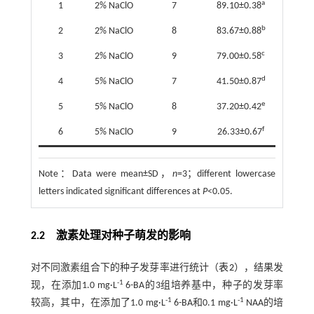
a
1
2% NaClO
7
89.10±0.38
8.67±
b
2
2% NaClO
8
83.67±0.88
10.17±
c
3
2% NaClO
9
79.00±0.58
15.50±
d
4
5% NaClO
7
41.50±0.87
32.77±
e
5
5% NaClO
8
37.20±0.42
40.83±
f
6
5% NaClO
9
26.33±0.67
21.10±
Note：
Data were mean±SD，
n
=3；different lowercase
letters indicated significant differences at
P
<0.05.
2.2
激素处理对种子萌发的影响
对不同激素组合下的种子发芽率进行统计（
表2
），结果发
-1
现，在添加1.0 mg·L
6-BA的3组培养基中，种子的发芽率
-1
-1
较高，其中，在添加了1.0 mg·L
6-BA和0.1 mg·L
NAA的培