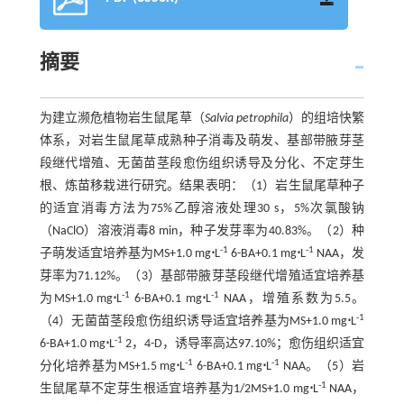
摘要
为建立濒危植物岩生鼠尾草（
Salvia petrophila
）的组培快繁
体系，对岩生鼠尾草成熟种子消毒及萌发、基部带腋芽茎
段继代增殖、无菌苗茎段愈伤组织诱导及分化、不定芽生
根、炼苗移栽进行研究。结果表明：（1）岩生鼠尾草种子
的适宜消毒方法为75%乙醇溶液处理30 s，5%次氯酸钠
（NaClO）溶液消毒8 min，种子发芽率为40.83%。（2）种
-1
-1
子萌发适宜培养基为MS+1.0 mg
⋅
L
6-BA+0.1 mg
⋅
L
NAA，发
芽率为71.12%。（3）基部带腋芽茎段继代增殖适宜培养基
-1
-1
为MS+1.0 mg
⋅
L
6-BA+0.1 mg
⋅
L
NAA，增殖系数为5.5。
-1
（4）无菌苗茎段愈伤组织诱导适宜培养基为MS+1.0 mg
⋅
L
-1
6-BA+1.0 mg
⋅
L
2，4-D，诱导率高达97.10%；愈伤组织适宜
-1
-1
分化培养基为MS+1.5 mg
⋅
L
6-BA+0.1 mg
⋅
L
NAA。（5）岩
-1
生鼠尾草不定芽生根适宜培养基为1/2MS+1.0 mg
⋅
L
NAA，