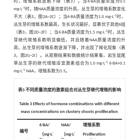
时，增殖系数急剧下降（
表3
）。当6-BA质量浓度为0.5
-1
mg·L
时，随NAA质量浓度的升高，丛生芽的增殖系数变化
-1
不大（
表3
，图
2
A~
2
C）；当6-BA质量浓度为1.0 mg·L
时，
丛生芽的增殖系数最高，生长状况最好，显著优于其他6组
-1
（
表3
，图
2
D~
2
F）；当6-BA质量浓度为1.5 mg·L
时，丛生
芽继代增殖系数明显偏低，并且随着NAA质量浓度的升
高，丛生芽的增殖系数逐渐下降，并出现了褐化现象（
表
3
，图
2
G~
2
I）。从观察结果和数据统计结果看，岩生鼠尾
-1
草丛生芽的继代增殖适宜激素组合为1.0 mg·L
6-BA+0.1
-1
mg·L
NAA，增殖系数为5.5。
表3 不同质量浓度的激素组合对丛生芽继代增殖的影响
Table 3 Effects of hormone combinations with different
mass concentrations on clustery shoots proliferation
6-BA/
NAA/
增殖系数
编号
-
-
（mg
·
L
（mg
·
L
Proliferation