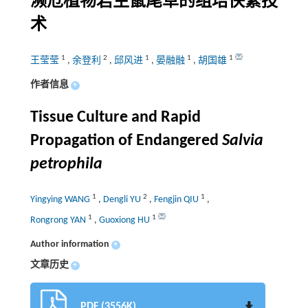
濒危植物岩生鼠尾草的组培快繁技
术
1
2
1
1
1
王莹莹
,
余登利
,
邱风进
,
晏融融
,
胡国雄
作者信息
+
Tissue Culture and Rapid
Propagation of Endangered
Salvia
petrophila
1
2
1
Yingying WANG
,
Dengli YU
,
Fengjin QIU
,
1
1
Rongrong YAN
,
Guoxiong HU
Author information
+
文章历史
+
PDF (3556K)