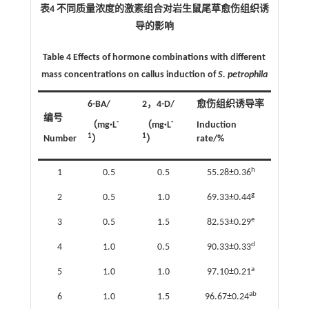
表4 不同质量浓度的激素组合对岩生鼠尾草愈伤组织诱
导的影响
Table 4 Effects of hormone combinations with different
mass concentrations on callus induction of
S. petrophila
6-BA/
2，4-D/
愈伤组织诱导率
编号
-
-
（mg
·
L
（mg
·
L
Induction
1
1
Number
）
）
rate/%
h
1
0.5
0.5
55.28±0.36
g
2
0.5
1.0
69.33±0.44
e
3
0.5
1.5
82.53±0.29
d
4
1.0
0.5
90.33±0.33
a
5
1.0
1.0
97.10±0.21
ab
6
1.0
1.5
96.67±0.24