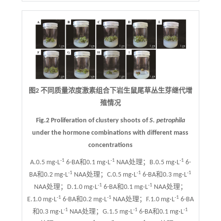
图2 不同质量浓度激素组合下岩生鼠尾草丛生芽继代增
殖情况
Fig.2 Proliferation of clustery shoots of
S. petrophila
under the hormone combinations with different mass
concentrations
-1
-1
-1
A.0.5 mg·L
6-BA和0.1 mg·L
NAA处理；B.0.5 mg·L
6-
-1
-1
-1
BA和0.2 mg·L
NAA处理；C.0.5 mg·L
6-BA和0.3 mg·L
-1
-1
NAA处理；D.1.0 mg·L
6-BA和0.1 mg·L
NAA处理；
-1
-1
-1
E.1.0 mg·L
6-BA和0.2 mg·L
NAA处理；F.1.0 mg·L
6-BA
-1
-1
-1
和0.3 mg·L
NAA处理；G.1.5 mg·L
6-BA和0.1 mg·L