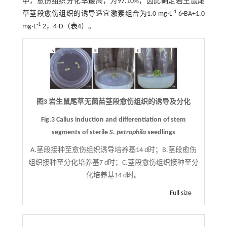
中，愈伤组织分化率最高，为97.10%，因此确定岩生鼠尾
-1
草茎段愈伤组织的诱导适宜激素组合为1.0 mg·L
6-BA+1.0
-1
mg·L
2，4-D（
表4
）。
图3 岩生鼠尾草无菌苗茎段愈伤组织的诱导及分化
Fig.3 Callus induction and differentiation of stem
segments of sterile
S. petrophila
seedlings
A.茎段接种至愈伤组织诱导培养基14 d时；B.茎段愈伤
组织接种至分化培养基7 d时；C.茎段愈伤组织接种至分
化培养基14 d时。
Full size