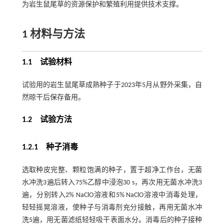
为岩生鼠尾草的资源保护和繁殖利用提供技术支撑。
1
材料与方法
1.1
试验材料
试验用的岩生鼠尾草成熟种子于2023年5月从野外采集，自
然晾干后保存备用。
1.2
试验方法
1.2.1 种子消毒
选取种皮完整、颗粒饱满的种子，置于超净工作台，无菌
水冲洗3遍后转入75%乙醇中浸泡30 s，再次用无菌水冲洗3
遍，分别转入2% NaClO溶液和5% NaClO溶液中消毒处理，
轻轻摇晃溶液，使种子与消毒剂充分接触，再用无菌水冲
洗5遍，用无菌滤纸轻轻吸干表面水分。消毒后的种子接种