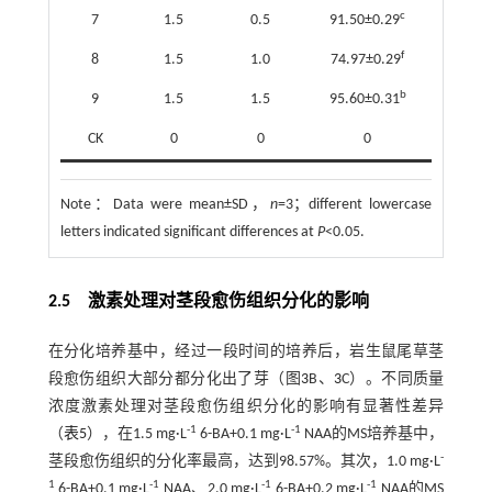
c
7
1.5
0.5
91.50±0.29
f
8
1.5
1.0
74.97±0.29
b
9
1.5
1.5
95.60±0.31
CK
0
0
0
Note：
Data were mean±SD，
n
=3；different lowercase
letters indicated significant differences at
P
<0.05.
2.5
激素处理对茎段愈伤组织分化的影响
在分化培养基中，经过一段时间的培养后，岩生鼠尾草茎
段愈伤组织大部分都分化出了芽（图
3
B、
3
C）。不同质量
浓度激素处理对茎段愈伤组织分化的影响有显著性差异
-1
-1
（
表5
），在1.5 mg·L
6-BA+0.1 mg·L
NAA的MS培养基中，
-
茎段愈伤组织的分化率最高，达到98.57%。其次，1.0 mg·L
1
-1
-1
-1
6-BA+0.1 mg·L
NAA、2.0 mg·L
6-BA+0.2 mg·L
NAA的MS