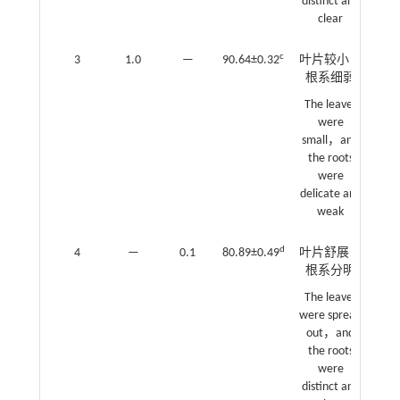
distinct and
clear
c
3
1.0
—
90.64±0.32
叶片较小，
根系细弱
The leaves
were
small，and
the roots
were
delicate and
weak
d
4
—
0.1
80.89±0.49
叶片舒展，
根系分明
The leaves
were spread
out，and
the roots
were
distinct and