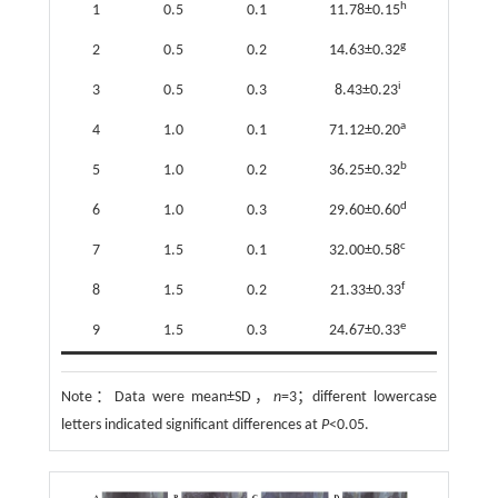
h
1
0.5
0.1
11.78±0.15
g
2
0.5
0.2
14.63±0.32
i
3
0.5
0.3
8.43±0.23
a
4
1.0
0.1
71.12±0.20
b
5
1.0
0.2
36.25±0.32
d
6
1.0
0.3
29.60±0.60
c
7
1.5
0.1
32.00±0.58
f
8
1.5
0.2
21.33±0.33
e
9
1.5
0.3
24.67±0.33
Note：
Data were mean±SD，
n
=3；different lowercase
letters indicated significant differences at
P
<0.05.