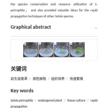
the species conservation and resource utilization of
S.
petrophila
， and also provided valuable ideas for the rapid
propagation techniques of other
Salvia
species.
Graphical abstract
关键词
岩生鼠尾草
/
濒危植物
/
组织培养
/
快速繁殖
Key words
Salvia petrophila
/
endangered plant
/
tissue culture
/
rapid
propagation