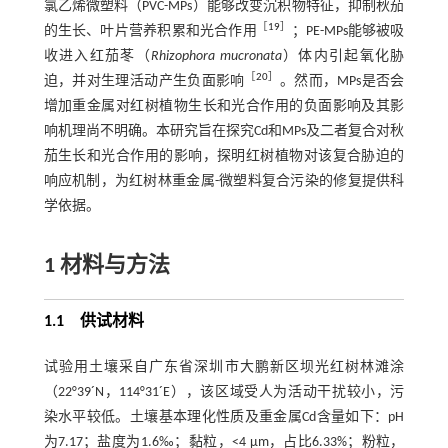
氯乙烯微塑料（PVC-MPs）能够改变沉积物特征，抑制秋茄
［
19
］
的生长、叶片营养积累和光合作用
；PE-MPs能够被吸
收进入红茄苳（
Rhizophora mucronata
）体内引起氧化胁
［
20
］
迫，并对生理活动产生负面影响
。然而，MPs是否会
增加重金属对红树植物生长和光合作用的负面影响及其影
响机理尚不明确。本研究旨在探究Cd和MPs及二者复合对秋
茄生长和光合作用的影响，探明红树植物对该复合胁迫的
响应机制，为红树林重金属-微塑料复合污染的修复提供科
学依据。
1
材料与方法
1.1
供试材料
试验用土壤采自广东省深圳市大鹏新区坝光红树林滩涂
（22°39´N，114°31´E），该区域受人为活动干扰较小，污
染水平较低。土壤基本理化性质及重金属Cd含量如下：pH
为7.17；盐度为1.6‰；黏粒，<4 μm，占比6.33%；粉粒，