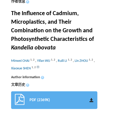
作者信息
+
The Influence of Cadmium,
Microplastics, and Their
Combination on the Growth and
Photosynthetic Characteristics of
Kandelia obovata
1
,
2
1
,
2
1
,
2
1
,
2
Minwei CHAI
,
Yifan WU
,
Ruili LI
,
Lin ZHOU
,
1
,
2
Xiaoxue SHEN
Author information
+
文章历史
+
PDF (2369K)