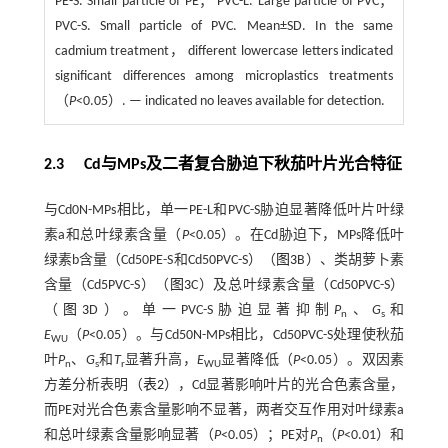
PE-S. Small particle of PE； PVC-L. Large particle of PVC；
PVC-S. Small particle of PVC. Mean±SD. In the same
cadmium treatment， different lowercase letters indicated
significant differences among microplastics treatments
（
P
<0.05）. — indicated no leaves available for detection.
2.3
Cd
与
MPs
及二者复合胁迫下秋茄叶片光合特征
与Cd0N-MPs相比，单一PE-L和PVC-S胁迫显著降低叶片叶绿
素a和总叶绿素含量（
P
<0.05）。在Cd胁迫下，MPs降低叶
绿素b含量（Cd50PE-S和Cd50PVC-S）（
图3
B）、类胡萝卜素
含量（Cd5PVC-S）（
图3
C）及总叶绿素含量（Cd50PVC-S）
（
图3
D）。单一PVC-S胁迫显著抑制
P
、
G
和
n
s
E
（
P
<0.05）。与Cd50N-MPs相比，Cd50PVC-S处理使秋茄
WU
叶
P
、
G
和
T
显著升高，
E
显著降低（
P
<0.05）。双因素
n
s
r
WU
方差分析表明（
表2
），Cd显著影响叶片的光合色素含量，
而PE对光合色素含量影响不显著，两者交互作用对叶绿素a
和总叶绿素含量影响显著（
P
<0.05）；PE对
P
（
P
<0.01）和
n