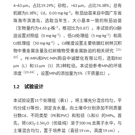
4~63 μm，占比19.29%；砂粒，>63 μm，占比74.38%；总有
-1
机碳为0.38%；Cd，0.03 mg·kg
。秋茄幼苗来自中国广东省
珠海市淇澳岛，选取当年生、大小基本一致的秋茄幼苗
-1
（生物量约为4.65 g·株
，根冠比为0.67）。本试验的Cd胁
-1
-1
迫设置对照组（0 mg·kg
）、低Cd处理组（5 mg·kg
）和高
-1
Cd处理组（50 mg·kg
）。Cd梯度设置主要依据红树林沉积
［
21
-
物中重金属含量及红树植物受重金属胁迫的相关研究
22
］
。PE-MPs和PVC-MPs购自中诚塑化有限公司，选取830
μm（L）和13 μm（S）共2种粒径。本试验参考MPs的环境
［
23
-
24
］
浓度
，设置MPs的添加量为5%（干质量比）。
1.2
试验设计
本试验设置15个处理组（
表1
）。将土壤充分混合均匀，平
均分成15等份，测定含水量。向土壤中分别添加不同质量
分数Cd、不同类型（PE和PVC）和粒径（L和S）的MPs。首
先，将CdCl
·2.5H
O（优级纯）溶于500 mL去离子水中，与
2
2
土壤混合均匀，置于培养盆（直径19 cm，高度19 cm），