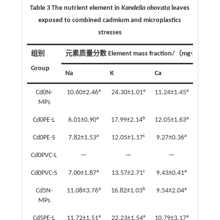
Table 3 The nutrient element in
Kandelia obovata
leaves
exposed to combined cadmium and microplastics
stresses
-1
组别
元素质量分数 Element mass fraction/（mg
·
g
）
Group
Na
K
Ca
Mg
a
a
a
Cd0N-
10.60±2.46
24.30±1.01
11.24±1.45
7.63±0.
MPs
a
b
a
Cd0PE-L
6.01±0.90
17.99±2.14
12.05±1.63
7.04±0.
a
c
a
Cd0PE-S
7.82±1.53
12.05±1.17
9.27±0.36
5.87±0.
Cd0PVC-L
—
—
—
—
a
c
a
Cd0PVC-S
7.00±1.87
13.57±2.71
9.43±0.41
6.18±1.
a
b
a
Cd5N-
11.08±3.76
16.82±1.03
9.54±2.04
6.41±1.
MPs
a
a
a
Cd5PE-L
11.72±1.51
22.23±1.54
10.79±3.17
6.94±1.