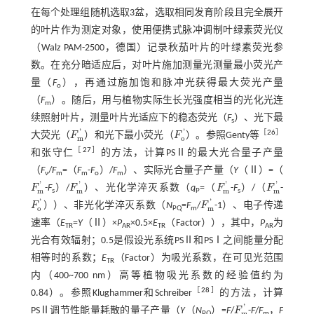
在每个处理组随机选取3盆，选取相同发育阶段且完全展开
的叶片作为测定对象，使用便携式脉冲调制叶绿素荧光仪
（Walz PAM-2500，德国）记录秋茄叶片的叶绿素荧光参
数。在充分暗适应后，对叶片施加测量光测量最小荧光产
量（
F
），再通过施加饱和脉冲光获得最大荧光产量
o
（
F
）。随后，用与植物实际生长光强度相当的光化光连
m
续照射叶片，测量叶片光适应下的稳态荧光（
F
）、光下最
s
'
'
［
26
］
大荧光（
F
）和光下最小荧光（
F
）。参照Genty等
F
m
'
F
o
'
m
o
［
27
］
和张守仁
的方法，计算PSⅡ的最大光合量子产量
（
F
/
F
=（
F
-
F
）/
F
）、实际光合量子产量（
Y
（Ⅱ）=（
v
m
m
o
m
'
'
'
'
F
-
F
）/
F
）、光化学淬灭系数（
q
=（
F
-
F
）/（
F
-
F
m
'
F
m
'
F
m
'
F
m
'
m
m
m
m
s
P
s
'
'
F
））、非光化学淬灭系数（
N
=
F
/
F
-1）、电子传递
F
o
'
F
m
'
o
m
PQ
m
速率（
E
=
Y
（Ⅱ）×
P
×0.5×
E
（Factor）），其中，
P
为
TR
AR
TR
AR
光合有效辐射；0.5是假设光系统PSⅡ和PSⅠ之间能量分配
相等时的系数；
E
（Factor）为吸光系数，在可见光范围
TR
内（400~700 nm）高等植物吸光系数的经验值约为
［
28
］
0.84）。参照Klughammer和Schreiber
的方法，计算
'
PSⅡ调节性能量耗散的量子产量（
Y
（
N
）=
F
/
F
-
F
/
F
，
F
F
m
'
m
PQ
m