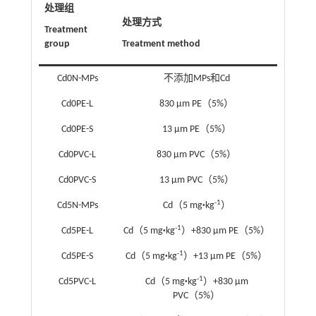
处理组
处理方式
Treatment
group
Treatment method
Cd0N-MPs
不添加MPs和Cd
Cd0PE-L
830 μm PE（5%）
Cd0PE-S
13 μm PE（5%）
Cd0PVC-L
830 μm PVC（5%）
Cd0PVC-S
13 μm PVC（5%）
-1
Cd5N-MPs
Cd（5 mg
·
kg
）
-1
Cd5PE-L
Cd（5 mg
·
kg
）+830 μm PE（5%）
-1
Cd5PE-S
Cd（5 mg
·
kg
）+13 μm PE（5%）
-1
Cd5PVC-L
Cd（5 mg
·
kg
）+830 μm
PVC（5%）