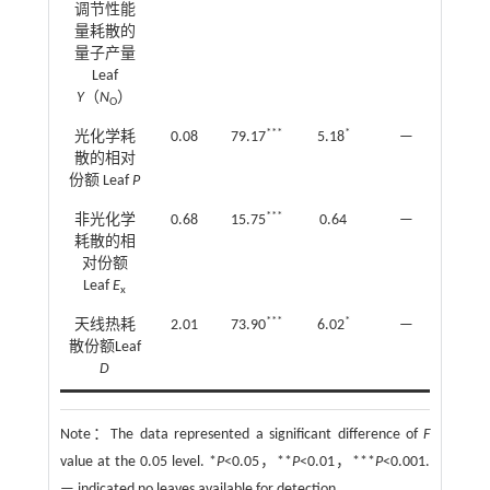
调节性能
量耗散的
量子产量
Leaf
Y
（
N
）
O
***
*
光化学耗
0.08
79.17
5.18
—
—
散的相对
份额 Leaf
P
***
非光化学
0.68
15.75
0.64
—
—
耗散的相
对份额
Leaf
E
x
***
*
天线热耗
2.01
73.90
6.02
—
—
散份额Leaf
D
Note：
The data represented a significant difference of
F
value at the 0.05 level. *
P
<0.05，**
P
<0.01，***
P
<0.001.
— indicated no leaves available for detection.