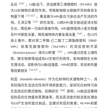
［
10
］
反应
。Cd胁迫下，添加聚苯乙烯微塑料（PS-MPs）放
大Cd对植物的毒性作用，导致植物根尖细胞坏死和根系生
［
11
-
12
］
物量下降
。重金属与MPs复合污染也会产生拮抗作
［
13
］
用。王泽正等
研究发现，Cd和MPs复合胁迫促进水稻
生长，降低单一污染的毒害作用。MPs能够提高小麦生物量
［
14
］
及叶中碳氮含量，降低植物体内重金属含量
。在Cd污
染土壤中，聚对苯二甲酸-己二酸丁二醇酯微塑料（PBAT-
MPs）和聚乳酸微塑料（PLA-MPs）的添加限制芥菜
［
15
］
（
Brassica juncea
）体内Cd积累
。MPs通过改变土壤性
质、微生物群落组成和Cd生物可利用性，影响植物生长和
生理活动，该影响与Cd胁迫强度、MPs的类型、粒径和剂量
［
16
-
17
］
等因素相关
。
秋茄（
Kandelia obovata
）作为红树林的关键物种之一，具
有较强的生态适应性和环境修复能力，是研究红树林污染
［
18
］
生态效应的模式植物。前期研究
表明，Cd胁迫显著降
低秋茄的生物量和蒸腾速率，而且高浓度的铵态氮处理会
与Cd产生协同复合胁迫，加重对秋茄的毒害；PE-MPs和聚