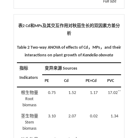
Full size
表2
Cd
和
MPs
及其交互作用对秋茄生长的双因素方差分
析
Table 2
Two-way ANOVA of effects of Cd
，
MPs
，
and their
interactions on plant growth of
Kandelia obovata
指标
变异来源 Sources
Indicators
PE
Cd
PE×Cd
PVC
Cd
**
根生物量
0.75
1.52
1.17
17.02
1.22
Root
biomass
*
茎生物量
3.10
2.07
0.02
1.34
16.55
Stem
biomass