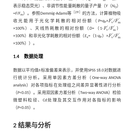
表示稳态荧光）、非调节性能量耗散的量子产量（
Y
（
N
）
O
［
29
］
=
F
/
F
）。参照Demmig-Adams等
的方法，计算植物吸
m
'
'
收光能用于光化学耗散的相对份额（
P
=
q
×
F
/
F
F
v
'
F
m
'
v
m
P
'
'
×100%）、天线热耗散的相对份额（
D
=（1-
F
/
F
）
F
v
'
F
m
'
v
m
'
'
×100%）和非光化学耗散的相对份额（
E
=（1-
q
）×
F
/
F
F
v
'
F
m
'
v
m
x
P
×100%））。
1.4
数据处理
数据以平均值±标准偏差来表示，并使用SPSS 18.0对数据进
行统计分析。采用单因素方差分析（One-way ANOVA
analysis）对各项指标在处理组之间差异显著性进行分析
（
P
<0.05）。采用双因素方差分析（Two-way ANOVA）检验
微塑料粒径、Cd处理及其交互作用对各指标的影响
（
P
<0.05）。
2
结果与分析