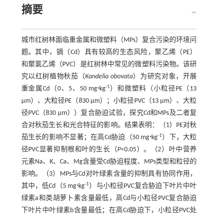
摘要
城市红树林面临重金属和微塑料（MPs）复合污染的环境问
题。其中，镉（Cd）具有较高的生态风险，聚乙烯（PE）
和聚氯乙烯（PVC）是红树林中常见的微塑料污染物。该研
究以红树植物秋茄（
Kandelia obovata
）为研究对象，开展
-1
重金属Cd（0、5、50 mg
⋅
kg
）和微塑料（小粒径PE（13
μm）、大粒径PE（830 μm）；小粒径PVC（13 μm）、大粒
径PVC（830 μm））复合胁迫试验，探究Cd和MPs及二者复
合对秋茄生长和光合特征的影响。结果表明：（1）PE对秋
-1
茄生长的影响不显著；在高Cd胁迫（50 mg
⋅
kg
）下，大粒
径PVC显著抑制根和叶的生长（
P
<0.05）。（2）叶中营养
元素Na、K、Ca、Mg含量受Cd胁迫程度、MPs类型和粒径的
影响。（3）MPs与Cd对叶绿素含量的抑制具有协同作用，
-1
其中，低Cd（5 mg
⋅
kg
）与小粒径PVC复合胁迫下叶片中叶
绿素a和类胡萝卜素含量最低，高Cd与小粒径PVC复合胁迫
下叶片中叶绿素b含量最低；在高Cd胁迫下，小粒径PVC处