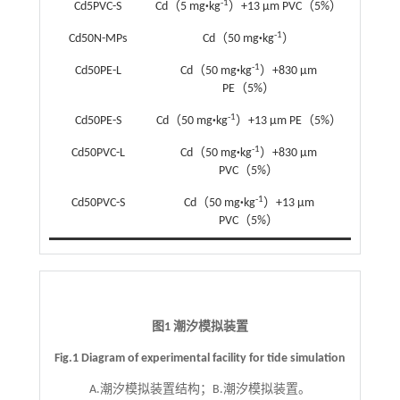
-1
Cd5PVC-S
Cd（5 mg
·
kg
）+13 μm PVC（5%）
-1
Cd50N-MPs
Cd（50 mg
·
kg
）
-1
Cd50PE-L
Cd（50 mg
·
kg
）+830 μm
PE（5%）
-1
Cd50PE-S
Cd（50 mg
·
kg
）+13 μm PE（5%）
-1
Cd50PVC-L
Cd（50 mg
·
kg
）+830 μm
PVC（5%）
-1
Cd50PVC-S
Cd（50 mg
·
kg
）+13 μm
PVC（5%）
图1 潮汐模拟装置
Fig.1 Diagram of experimental facility for tide simulation
A.潮汐模拟装置结构；B.潮汐模拟装置。