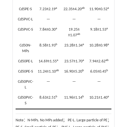
a
ab
a
Cd5PE-S
7.23±2.19
22.35±4.20
11.90±0.52
8.10±0.
Cd5PVC-L
—
—
—
—
a
a
Cd5PVC-S
7.84±0.30
19.25±
9.18±1.53
6.45±0.
ab
±1.07
b
a
a
Cd50N-
8.58±1.93
23.28±1.34
10.28±0.98
6.56±0.
MPs
a
a
ab
Cd50PE-L
14.69±1.55
23.57±1.70
7.94±2.62
6.28±0.
ab
b
b
Cd50PE-S
11.24±1.10
16.90±5.20
6.05±0.45
5.31±0.
Cd50PVC-
—
—
—
—
L
b
b
a
Cd50PVC-
8.63±2.51
11.96±1.14
10.21±1.40
7.14±0.
S
Note：
N-MPs. No MPs added； PE-L. Large particle of PE；