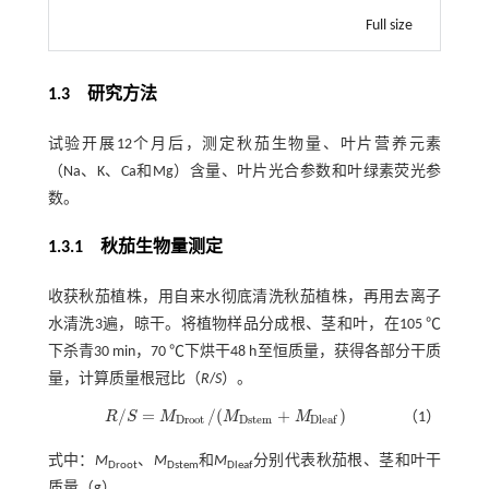
Full size
1.3
研究方法
试验开展12个月后，测定秋茄生物量、叶片营养元素
（Na、K、Ca和Mg）含量、叶片光合参数和叶绿素荧光参
数。
1.3.1 秋茄生物量测定
收获秋茄植株，用自来水彻底清洗秋茄植株，再用去离子
水清洗3遍，晾干。将植物样品分成根、茎和叶，在105 ℃
下杀青30 min，70 ℃下烘干48 h至恒质量，获得各部分干质
量，计算质量根冠比（
R
/
S
）。
/
=
/
(
+
)
R
S
M
M
M
（1）
R
/
S
=
M
D
r
o
o
t
/
(
M
D
s
t
e
m
+
M
D
l
e
a
f
)
D
r
o
o
t
D
s
t
e
m
D
l
e
a
f
式中：
M
、
M
和
M
分别代表秋茄根、茎和叶干
Droot
Dstem
Dleaf
质量（g）。