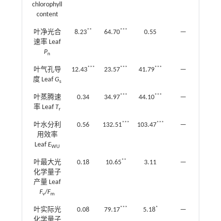
chlorophyll
content
**
***
叶净光合
8.23
64.70
0.55
—
—
速率 Leaf
P
n
***
***
***
叶气孔导
12.43
23.57
41.79
—
—
度 Leaf
G
s
***
***
叶蒸腾速
0.34
34.97
44.10
—
—
率 Leaf
T
r
***
***
叶水分利
0.56
132.51
103.47
—
—
用效率
Leaf
E
WU
**
叶最大光
0.18
10.65
3.11
—
—
化学量子
产量 Leaf
F
/
F
v
m
***
*
叶实际光
0.08
79.17
5.18
—
—
化学量子