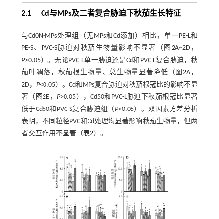
2.1
Cd
与
MPs
及二者复合胁迫下秋茄生长特征
与Cd0N-MPs处理组（无MPs和Cd添加）相比，单一PE-L和
PE-S、PVC-S胁迫对秋茄生物量影响不显著（图
2
A~
2
D，
P
>0.05）。无论PVC-L单一胁迫还是Cd和PVC-L复合胁迫，秋
茄叶凋落，秋茄根生物量、总生物量显著降低（图
2
A，
2
D，
P
<0.05）。Cd和MPs复合胁迫对秋茄根冠比的影响不显
著（
图2
E，
P
>0.05），Cd50和PVC-L胁迫下秋茄根冠比显著
低于Cd50和PVC-S复合胁迫组（
P
<0.05）。双因素方差分析
表明，不同粒径PVC和Cd处理均显著影响秋茄生物量，但两
者交互作用不显著（
表2
）。