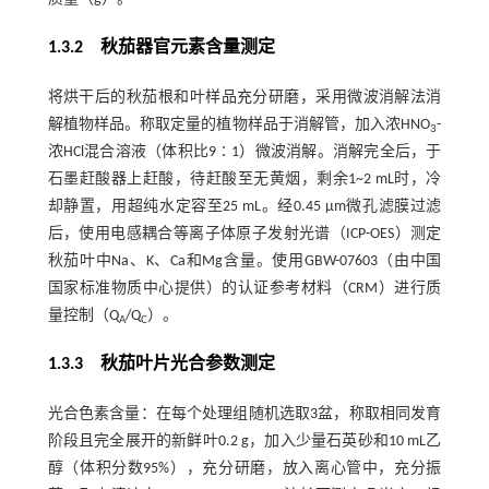
1.3.2 秋茄器官元素含量测定
将烘干后的秋茄根和叶样品充分研磨，采用微波消解法消
解植物样品。称取定量的植物样品于消解管，加入浓HNO
-
3
浓HCl混合溶液（体积比9∶1）微波消解。消解完全后，于
石墨赶酸器上赶酸，待赶酸至无黄烟，剩余1~2 mL时，冷
却静置，用超纯水定容至25 mL。经0.45 μm微孔滤膜过滤
后，使用电感耦合等离子体原子发射光谱（ICP-OES）测定
秋茄叶中Na、K、Ca和Mg含量。使用GBW-07603（由中国
国家标准物质中心提供）的认证参考材料（CRM）进行质
量控制（Q
/Q
）。
A
C
1.3.3 秋茄叶片光合参数测定
光合色素含量：在每个处理组随机选取3盆，称取相同发育
阶段且完全展开的新鲜叶0.2 g，加入少量石英砂和10 mL乙
醇（体积分数95%），充分研磨，放入离心管中，充分振