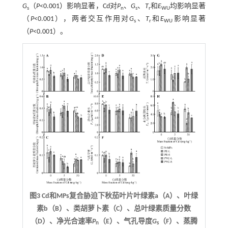
G
（
P
<0.001）影响显著，Cd对
P
、
G
、
T
和
E
均影响显著
s
n
s
r
WU
（
P
<0.001），两者交互作用对
G
、
T
和
E
影响显著
s
r
WU
（
P
<0.001）。
图3 Cd和MPs复合胁迫下秋茄叶片叶绿素a（A）、叶绿
素b（B）、类胡萝卜素（C）、总叶绿素质量分数
（D）、净光合速率
P
（E）、气孔导度
G
（F）、蒸腾
n
s