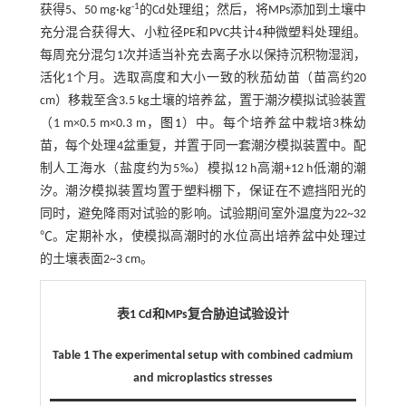
-1
获得5、50 mg·kg
的Cd处理组；然后，将MPs添加到土壤中
充分混合获得大、小粒径PE和PVC共计4种微塑料处理组。
每周充分混匀1次并适当补充去离子水以保持沉积物湿润，
活化1个月。选取高度和大小一致的秋茄幼苗（苗高约20
cm）移栽至含3.5 kg土壤的培养盆，置于潮汐模拟试验装置
（1 m×0.5 m×0.3 m，
图1
）中。每个培养盆中栽培3株幼
苗，每个处理4盆重复，并置于同一套潮汐模拟装置中。配
制人工海水（盐度约为5‰）模拟12 h高潮+12 h低潮的潮
汐。潮汐模拟装置均置于塑料棚下，保证在不遮挡阳光的
同时，避免降雨对试验的影响。试验期间室外温度为22~32
℃。定期补水，使模拟高潮时的水位高出培养盆中处理过
的土壤表面2~3 cm。
表1
Cd
和
MPs
复合胁迫试验设计
Table 1 The experimental setup with combined cadmium
and microplastics stresses