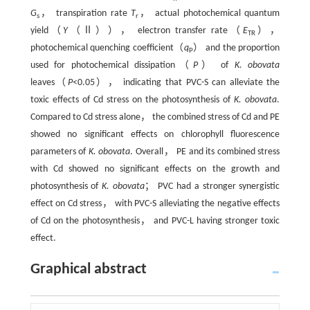
G
， transpiration rate
T
， actual photochemical quantum
s
r
yield（
Y
（Ⅱ））， electron transfer rate（
E
），
TR
photochemical quenching coefficient（
q
） and the proportion
P
used for photochemical dissipation（
P
） of
K. obovata
leaves（
P
<0.05）， indicating that PVC-S can alleviate the
toxic effects of Cd stress on the photosynthesis of
K. obovata
.
Compared to Cd stress alone， the combined stress of Cd and PE
showed no significant effects on chlorophyll fluorescence
parameters of
K. obovata
. Overall， PE and its combined stress
with Cd showed no significant effects on the growth and
photosynthesis of
K. obovata
； PVC had a stronger synergistic
effect on Cd stress， with PVC-S alleviating the negative effects
of Cd on the photosynthesis， and PVC-L having stronger toxic
effect.
Graphical abstract