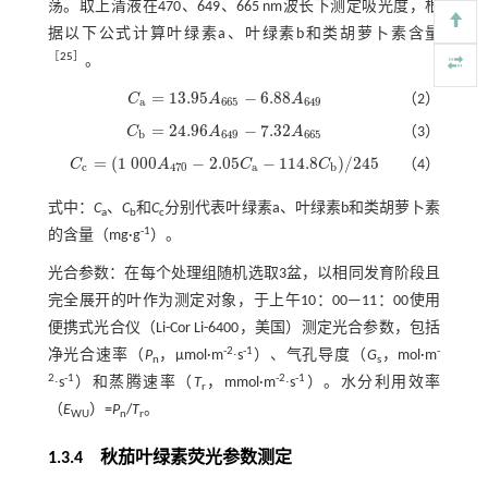
荡。取上清液在470、649、665 nm波长下测定吸光度，根
据以下公式计算叶绿素a、叶绿素b和类胡萝卜素含量
［
25
］
。
=
13.95
−
6.88
C
A
A
（2）
C
a
=
13.95
A
665
-
6.88
A
649
a
665
649
=
24.96
−
7.32
C
A
A
（3）
C
b
=
24.96
A
649
-
7.32
A
665
b
649
665
=
(
1
000
−
2.05
−
114.8
)
/
245
C
A
C
C
（4）
C
c
=
(
1
000
A
470
-
2.05
C
a
-
114.8
C
b
)
/
245
c
470
a
b
式中：
C
、
C
和
C
分别代表叶绿素a、叶绿素b和类胡萝卜素
a
b
c
-1
的含量（mg·g
）。
光合参数：在每个处理组随机选取3盆，以相同发育阶段且
完全展开的叶作为测定对象，于上午10：00—11：00使用
便携式光合仪（Li-Cor Li-6400，美国）测定光合参数，包括
-2
-1
-
净光合速率（
P
，μmol·m
∙s
）、气孔导度（
G
，mol·m
n
s
2
-1
-2
-1
∙s
）和蒸腾速率（
T
，mmol·m
∙s
）。水分利用效率
r
（
E
）=
P
/
T
。
WU
n
r
1.3.4 秋茄叶绿素荧光参数测定