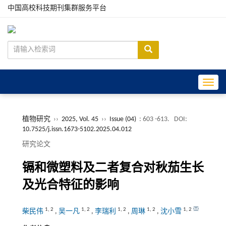
中国高校科技期刊集群服务平台
Toggle
植物研究
››
2025, Vol. 45
››
Issue (04)
: 603 -613.
DOI:
10.7525/j.issn.1673-5102.2025.04.012
研究论文
镉和微塑料及二者复合对秋茄生长
及光合特征的影响
1
,
2
1
,
2
1
,
2
1
,
2
1
,
2
柴民伟
,
吴一凡
,
李瑞利
,
周琳
,
沈小雪