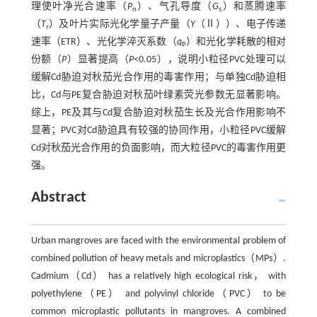
理使叶净光合速率（
P
）、气孔导度（
G
）和蒸腾速率
n
s
（
T
）及叶片实际光化学量子产量（
Y
（Ⅱ））、电子传递
r
速率（ETR）、光化学淬灭系数（
q
）和光化学耗散的相对
P
份额（
P
）显著提高（
P
<0.05），说明小粒径PVC处理可以
缓解Cd胁迫对秋茄光合作用的毒害作用；与单独Cd胁迫相
比，Cd与PE复合胁迫对秋茄叶绿素荧光参数无显著影响。
综上，PE及其与Cd复合胁迫对秋茄生长及光合作用影响不
显著；PVC对Cd胁迫具有较强的协同作用，小粒径PVC缓解
Cd对秋茄光合作用的负面影响，而大粒径PVC的毒害作用更
强。
Abstract
Urban mangroves are faced with the environmental problem of
combined pollution of heavy metals and microplastics（MPs）.
Cadmium（Cd） has a relatively high ecological risk， with
polyethylene（PE） and polyvinyl chloride（PVC） to be
common microplastic pollutants in mangroves. A combined