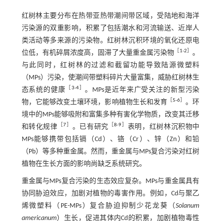
红树林主要分布在热带亚热带潮间带区域，受陆地和海洋
污染源的双重影响，积累了包括潮水和河流输送、近岸人
类活动等多来源的污染物。红树林沉积环境的氧化还原电
［
1
-
2
］
位低，有机碎屑浓度高，固滞了大量重金属污染物
。
与此同时，红树林的过滤和截留功能导致陆源微塑料
（MPs）污染，使潮间带塑料碎片大量富集，威胁红树林生
［
3
-
4
］
态系统的健康
。MPs是近年来广受关注的新型污染
［
5
-
6
］
物，它能够改变土壤环境，影响植物生长和发育
。环
境中的MPs能够吸附和富集多种有害化学物质，改变其迁移
［
7
］
［
8
-
9
］
和转化规律
。已有研究
表明，红树林沉积物中
MPs能够携带包括镉（Cd）、铬（Cr）、锌（Zn）和铅
（Pb）等多种重金属。然而，重金属与MPs复合污染对红树
植物在生长方面的影响尚缺乏系统研究。
重金属与MPs复合污染的生态效应复杂。MPs与重金属具有
协同胁迫效应，加剧对植物的毒害作用。例如，Cd与聚乙
烯微塑料（PE-MPs）复合胁迫抑制少花龙葵（
Solanum
americanum
）生长，促进其体内Cd的积累，加剧植物毒性