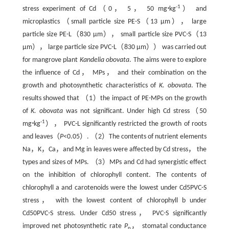
-1
stress experiment of Cd（0， 5， 50 mg
⋅
kg
） and
microplastics （small particle size PE-S（13 μm）， large
particle size PE-L（830 μm）， small particle size PVC-S（13
μm）， large particle size PVC-L（830 μm）） was carried out
for mangrove plant
Kandelia obovata
. The aims were to explore
the influence of Cd， MPs， and their combination on the
growth and photosynthetic characteristics of
K. obovata
. The
results showed that （1）the impact of PE-MPs on the growth
of
K. obovata
was not significant. Under high Cd stress（50
-1
mg
⋅
kg
）， PVC-L significantly restricted the growth of roots
and leaves（
P
<0.05）. （2）The contents of nutrient elements
Na，K，Ca，and Mg in leaves were affected by Cd stress， the
types and sizes of MPs. （3）MPs and Cd had synergistic effect
on the inhibition of chlorophyll content. The contents of
chlorophyll a and carotenoids were the lowest under Cd5PVC-S
stress， with the lowest content of chlorophyll b under
Cd50PVC-S stress. Under Cd50 stress， PVC-S significantly
improved net photosynthetic rate
P
， stomatal conductance
n