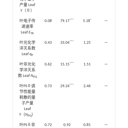
产量 Leaf
Y
（Ⅱ）
***
*
叶电子传
0.08
79.17
5.18
—
—
递速率
Leaf
E
TR
***
叶光化学
0.43
33.04
1.25
—
—
淬灭系数
Leaf
q
P
***
叶非光化
0.62
15.15
1.51
—
—
学淬灭系
数 Leaf
N
PQ
***
叶PSⅡ调
0.73
29.24
2.46
—
—
节性能量
耗散的量
子产量
Leaf
Y
（
N
）
PQ
叶PSⅡ非
0.72
0.92
0.81
—
—