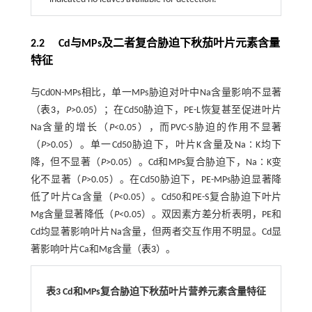
2.2
Cd
与
MPs
及二者复合胁迫下秋茄叶片元素含量
特征
与Cd0N-MPs相比，单一MPs胁迫对叶中Na含量影响不显著
（
表3
，
P
>0.05）；在Cd50胁迫下，PE-L恢复甚至促进叶片
Na含量的增长（
P
<0.05），而PVC-S胁迫的作用不显著
（
P
>0.05）。单一Cd50胁迫下，叶片K含量及Na∶K均下
降，但不显著（
P
>0.05）。Cd和MPs复合胁迫下，Na∶K变
化不显著（
P
>0.05）。在Cd50胁迫下，PE-MPs胁迫显著降
低了叶片Ca含量（
P
<0.05）。Cd50和PE-S复合胁迫下叶片
Mg含量显著降低（
P
<0.05）。双因素方差分析表明，PE和
Cd均显著影响叶片Na含量，但两者交互作用不明显。Cd显
著影响叶片Ca和Mg含量（
表3
）。
表3
Cd
和
MPs
复合胁迫下秋茄叶片营养元素含量特征