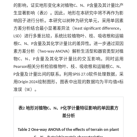
的影响，证实地形变化未对植物C、N、P含量及其计量比产
生显著影响（
表2
）。因此，地形在本研究中将不再作为影
响因子进行分析。本研究以树种为研究单元，采用单因素
方差分析结合最小显著差异法（least significant difference，
LSD）进行多重比较，系统比较植物叶、枝、吸收根和运输
根C、N、P含量及其化学计量比的差异性。进一步通过双因
素方差分析（Two-way ANOVA）解析生活型和器官类型对植
物C、N、P含量及其化学计量比的交互影响。同时运用
Pearson相关分析检验植物叶、枝、吸收根和运输根C、N、
P含量及计量比间的联系。利用SPSS 27.0软件处理数据，采
用Origin 2024绘制图形，图表中出现的数据均为平均值±标
准误（SE）。
表2 地形对植物
C
、
N
、
P
化学计量特征影响的单因素方
差分析
Table 2
One-way ANOVA of the effects of terrain on plant