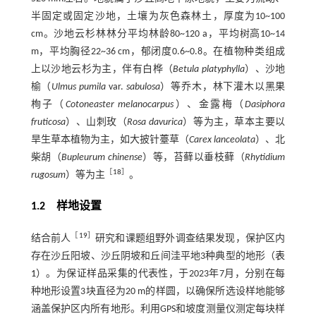
半固定或固定沙地，土壤为灰色森林土，厚度为10~100
cm。沙地云杉林林分平均林龄80~120 a，平均树高10~14
m，平均胸径22~36 cm，郁闭度0.6~0.8。在植物种类组成
上以沙地云杉为主，伴有白桦（
Betula platyphylla
）、沙地
榆（
Ulmus pumila
var.
sabulosa
）等乔木，林下灌木以黑果
栒子（
Cotoneaster melanocarpus
）、金露梅（
Dasiphora
fruticosa
）、山刺玫（
Rosa davurica
）等为主，草本主要以
旱生草本植物为主，如大披针薹草（
Carex lanceolata
）、北
柴胡（
Bupleurum chinense
）等，苔藓以垂枝藓（
Rhytidium
［
18
］
rugosum
）等为主
。
1.2
样地设置
［
19
］
结合前人
研究和课题组野外调查结果发现，保护区内
存在沙丘阳坡、沙丘阴坡和丘间洼平地3种典型的地形（
表
1
）。为保证样品采集的代表性，于2023年7月，分别在每
种地形设置3块直径为20 m的样圆，以确保所选设样地能够
涵盖保护区内所有地形。利用GPS和坡度测量仪测定每块样