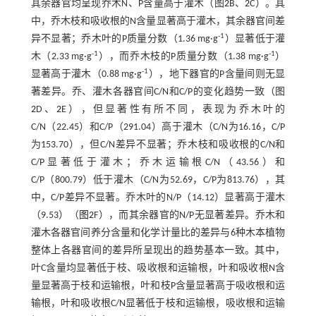
其余器官均呈现乔木N、P含量高于灌木（图
2
B、
2
C）。其
中，乔木枝和吸收根的N含量显著高于灌木，其余器官间差
-1
异不显著；乔木叶的P质量分数（1.36 mg·g
）显著低于灌
-1
-1
木（2.33 mg·g
），而乔木枝的P质量分数（1.38 mg·g
）
-1
显著高于灌木（0.88 mg·g
），地下器官的P含量间则无显
著差异。乔、灌木各器官间C/N和C/P的变化趋势一致（图
2
D、
2
E），但显著性有所不同，表现为乔木叶的
C/N（22.45）和C/P（291.04）高于灌木（C/N为16.16，C/P
为153.70），但C/N差异不显著；乔木枝和吸收根的C/N和
C/P显著低于灌木；乔木运输根C/N（43.56）和
C/P（800.79）低于灌木（C/N为52.69，C/P为813.76），其
中，C/P差异不显著。乔木叶的N/P（14.12）显著高于灌木
（9.53）（
图2
F），而其余器官的N/P无显著差异。乔木和
灌木各器官间养分含量和化学计量比的差异与6种木本植物
整体上各器官间的差异所呈现出的趋势基本一致。其中，
叶C含量均显著低于枝、吸收根和运输根，叶和吸收根N含
量显著高于枝和运输根，叶和枝P含量显著高于吸收根和运
输根，叶和吸收根C/N显著低于枝和运输根，吸收根和运输