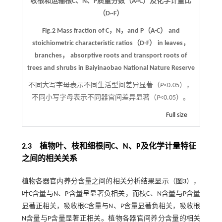
收根和运输根C、N、P质量分数（A~C）及化学计量比
（D~F）
Fig.2 Mass fraction of C，N，and P（A-C） and
stoichiometric characteristic ratios（D-F） in leaves，
branches， absorptive roots and transport roots of
trees and shrubs in Baiyinaobao National Nature Reserve
不同大写字母表示不同生活型间差异显著（
P
<0.05），
不同小写字母表示不同器官间差异显著（
P
<0.05）。
Full size
2.3
植物叶、枝和细根间
C
、
N
、
P
及化学计量特征
之间的相关关系
植物各器官内养分含量之间的相关分析结果显示（
图3
），
叶C含量与N、P含量呈显著负相关，而枝C、N含量与P含量
显著正相关，吸收根C含量与N、P含量显著负相关，吸收根
N含量与P含量显著正相关。植物各器官间养分含量的相关