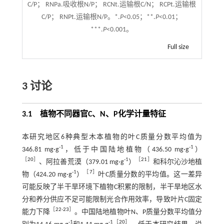
C/P； RNPa.吸收根N/P； RCNt.运输根C/N； RCPt.运输根
C/P； RNPt.运输根N/P。*.
P
<0.05；**.
P
<0.01；
***.
P
<0.001。
Full size
3
讨论
3.1
植物不同器官
C
、
N
、
P
化学计量特征
本研究地区6种典型木本植物的叶C质量分数平均值为
-1
-1
346.81 mg·g
，低于中国陆地植物（436.50 mg·g
）
［
20
］
-1
［
21
］
、阿拉善荒漠（379.01 mg·g
）
和科尔沁沙地植
-1
［
7
］
物（424.20 mg·g
）
叶C质量分数的平均值。这一差异
可能反映了半干旱环境下植物C积累的限制，半干旱地区水
分和养分供应不足可能限制光合作用效率，导致叶片C固定
［
22
-
23
］
能力下降
。中国陆地植物叶N、P质量分数平均值分
-1
-1［
20
］