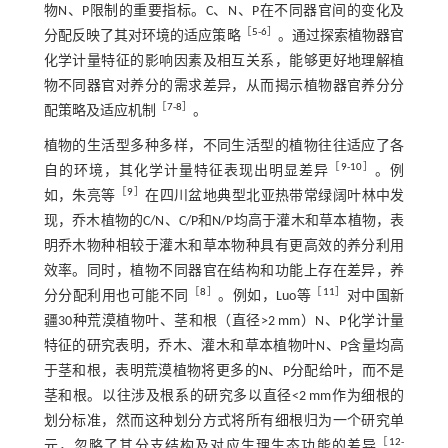
物N、P限制的重要指标。C、N、P在不同器官间的变化及
［
5
-
6
］
分配反映了其对环境的适应策略
。通过探索植物器官
化学计量特征的影响因素及相互关系，能够更好地理解植
物不同器官对养分的需求差异，从而揭示植物器官养分分
［
7
-
8
］
配策略及适应机制
。
植物的生活型多种多样，不同生活型的植物往往适应了各
［
9
-
10
］
自的环境，其化学计量特征表现出明显差异
。例
［
9
］
如，朱亮等
在四川盆地典型北亚热带常绿阔叶林中发
现，乔木植物的C/N、C/P和N/P均高于灌木和草本植物，表
明乔木物种相较于灌木和草本物种具有更高效的养分利用
效率。同时，植物不同器官在结构和功能上存在差异，养
［
8
］
［
11
］
分分配利用也可能不同
。例如，Luo等
对中国新
疆30种荒漠植物叶、茎和根（直径>2 mm）N、P化学计量
特征的研究表明，乔木、灌木和草本植物叶N、P含量均高
于茎和根，表明荒漠植物将更多的N、P分配给叶，而不是
茎和根。以往涉及根系的研究多以直径<2 mm作为细根的
划分标准，然而这种划分方式将所有细根归为一个研究单
［
12
-
元，忽略了其分支结构及对应生理生态功能的差异