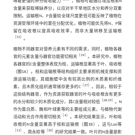
味着更强的养分吸收能力
，植物可能通过增加根系N
含量来获取稀缺养分，以应对半干旱地区水分和养分双重
限制。运输根N、P含量较全球尺度更低可能反映了植物在
资源受限环境中的潜在分配优化，植物可能优先将N、P保
留在吸收根以提高吸收效率，而非大量转移至运输根
［
15
］
。
植物不同器官对营养元素有不同的需求，同时，植物各器
［
24
］
官的元素含量与器官功能密切相关
。本研究中，植物
各器官的C含量整体表现为枝、运输根显著高于叶、吸收根
（
图1
A）。枝和运输根等结构组织主要承担机械支撑和资
源运输功能，其细胞壁中含有较高比例的木质素和纤维
［
27
］
素，且木质化组织通常储存更多的C
。因此，相较于
这些结构器官，作为资源获取器官的叶与吸收根含有更多
［
28
-
29
］
的水分和较少的木质化成分，其C含量相对较低
。N
作为蛋白质、酶和叶绿素等的主要组成元素，与植物代谢
［
4
］
活动和光合作用密切相关
。本研究结果显示，叶和吸
收根的N含量显著高于枝和运输根（
图1
B），这与Luo等
［
11
］
［
30
］
、周永姣等
的研究结果一致。叶片的N含量是影