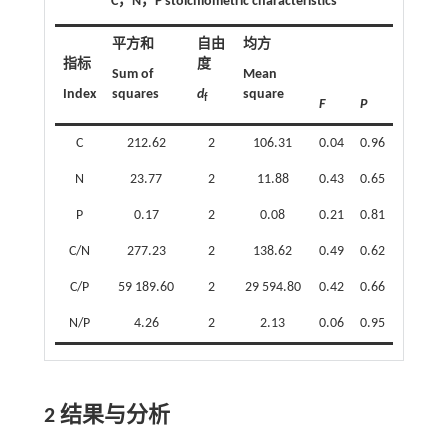
C
，
N
，
P stoichiometric characteristics
平方和
自由
均方
指标
度
Sum of
Mean
Index
squares
d
square
f
F
P
C
212.62
2
106.31
0.04
0.96
N
23.77
2
11.88
0.43
0.65
P
0.17
2
0.08
0.21
0.81
C/N
277.23
2
138.62
0.49
0.62
C/P
59 189.60
2
29 594.80
0.42
0.66
N/P
4.26
2
2.13
0.06
0.95
2
结果与分析