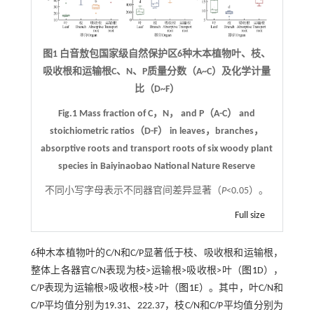
图1 白音敖包国家级自然保护区6种木本植物叶、枝、
吸收根和运输根C、N、P质量分数（A~C）及化学计量
比（D~F）
Fig.1 Mass fraction of C，N， and P（A-C） and
stoichiometric ratios（D-F） in leaves，branches，
absorptive roots and transport roots of six woody plant
species in Baiyinaobao National Nature Reserve
不同小写字母表示不同器官间差异显著（
P
<0.05）。
Full size
6种木本植物叶的C/N和C/P显著低于枝、吸收根和运输根，
整体上各器官C/N表现为枝>运输根>吸收根>叶（
图1
D），
C/P表现为运输根>吸收根>枝>叶（
图1
E）。其中，叶C/N和
C/P平均值分别为19.31、222.37，枝C/N和C/P平均值分别为