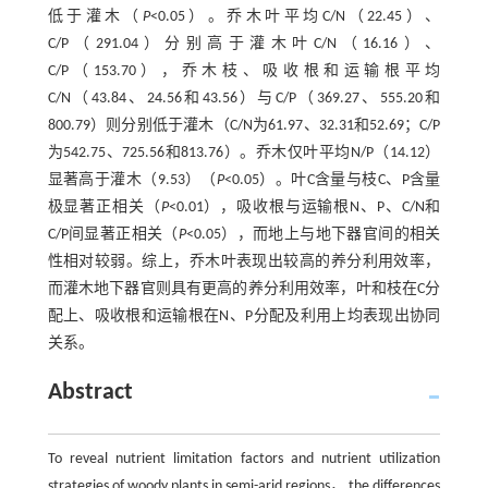
低于灌木（
P
<0.05）。乔木叶平均C/N（22.45）、
C/P（291.04）分别高于灌木叶C/N（16.16）、
C/P（153.70），乔木枝、吸收根和运输根平均
C/N（43.84、24.56和43.56）与C/P（369.27、555.20和
800.79）则分别低于灌木（C/N为61.97、32.31和52.69；C/P
为542.75、725.56和813.76）。乔木仅叶平均N/P（14.12）
显著高于灌木（9.53）（
P
<0.05）。叶C含量与枝C、P含量
极显著正相关（
P
<0.01），吸收根与运输根N、P、C/N和
C/P间显著正相关（
P
<0.05），而地上与地下器官间的相关
性相对较弱。综上，乔木叶表现出较高的养分利用效率，
而灌木地下器官则具有更高的养分利用效率，叶和枝在C分
配上、吸收根和运输根在N、P分配及利用上均表现出协同
关系。
Abstract
To reveal nutrient limitation factors and nutrient utilization
strategies of woody plants in semi-arid regions， the differences