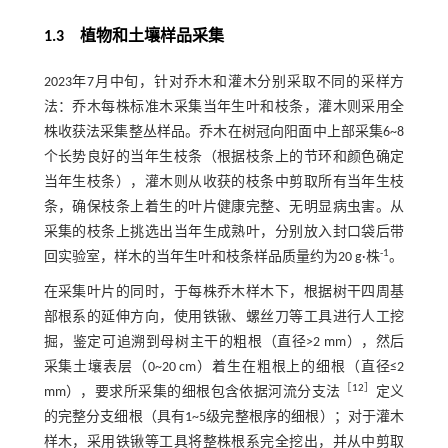
1.3
植物和土壤样品采集
2023年7月中旬，针对乔木和灌木分别采取不同的采样方
法：乔木每株标准木采集当年生叶和枝条，灌木则采用全
株收获法采集整丛样品。乔木在树冠向阳面中上部采集6~8
个长势良好的当年生枝条（根据枝条上的节环和颜色确定
当年生枝条），灌木则从收获的枝条中剪取所有当年生枝
条，确保枝条上着生的叶片健康完整、无明显病虫害。从
采集的枝条上挑选出当年生成熟叶，分别放入封口袋后带
-1
回实验室，样木的当年生叶和枝条样品质量约为20 g·株
。
在采集叶片的同时，于每株乔木样木下，根据树干四周基
部根系的延伸方向，使用铁锹、螺丝刀等工具进行人工挖
掘，鉴定可追溯到母树主干的粗根（直径>2 mm），然后
采集土壤表层（0~20 cm）着生在粗根上的细根（直径≤2
［
12
］
mm），要求所采集的细根包含依据河流分支法
定义
的完整分支细根（具有1~5级完整根序的细根）；对于灌木
样木，采用铁锹等工具将整株根系完全挖出，并从中剪取