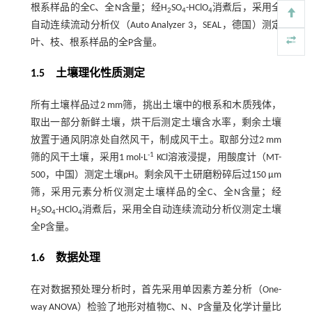
根系样品的全C、全N含量；经H
SO
-HClO
消煮后，采用全
2
4
4
自动连续流动分析仪（Auto Analyzer 3，SEAL，德国）测定
叶、枝、根系样品的全P含量。
1.5
土壤理化性质测定
所有土壤样品过2 mm筛，挑出土壤中的根系和木质残体，
取出一部分新鲜土壤，烘干后测定土壤含水率，剩余土壤
放置于通风阴凉处自然风干，制成风干土。取部分过2 mm
-1
筛的风干土壤，采用1 mol·L
KCl溶液浸提，用酸度计（MT-
500，中国）测定土壤pH。剩余风干土研磨粉碎后过150 μm
筛，采用元素分析仪测定土壤样品的全C、全N含量；经
H
SO
-HClO
消煮后，采用全自动连续流动分析仪测定土壤
2
4
4
全P含量。
1.6
数据处理
在对数据预处理分析时，首先采用单因素方差分析（One-
way ANOVA）检验了地形对植物C、N、P含量及化学计量比