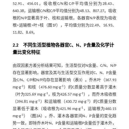
52.91、456.01，吸收根C/N和C/P平均值分别为28.43、
640.38，运输根C/N和C/P平均值分别为48.13、807.27。吸收
根的N/P显著高于叶、枝和运输根，各器官N/P表现为吸收
根>运输根>叶>枝（
图1
F），平均值分别为22.49、16.93、
11.82、8.69。
2.2
不同生活型植物各器官
C
、
N
、
P
含量及化学计
量比变化特征
由双因素方差分析结果可知，生活型仅对N含量、C/N、N/P
存在显著影响，器官及其与生活型交互作用对C、N、P含量
及C/N、C/P和N/P均存在显著影响（
表3
）。乔木叶（367.93
-1
-1
mg·g
）和枝（476.60 mg·g
）的C质量分数显著高于灌木
-1
-1
（叶为325.69 mg·g
，枝为426.57 mg·g
），而乔木吸收根
-1
-1
（394.81 mg·g
）和运输根（430.72 mg·g
）的C质量分数
-1
显著低于灌木（吸收根为421.96 mg·g
，运输根为460.15
-1
mg·g
）（
图2
A）。乔、灌木各器官间N、P含量的变化趋
势一致，即除乔木叶N、P含量和运输根P含量低于灌木外，