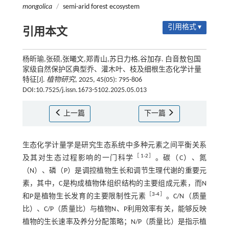
mongolica
/
semi-arid forest ecosystem
引用格式 ▾
引用本文
杨昕瑜,张硕,张曦文,郑青山,苏日力格,谷加存. 白音敖包国
家级自然保护区典型乔、灌木叶、枝及细根生态化学计量
特征[J].
植物研究
, 2025, 45(05): 795-806
DOI:10.7525/j.issn.1673-5102.2025.05.013
上一篇
下一篇
生态化学计量学是研究生态系统中多种元素之间平衡关系
［
1
-
2
］
及其对生态过程影响的一门科学
。碳（C）、氮
（N）、磷（P）是调控植物生长和调节生理代谢的重要元
素，其中，C是构成植物体组织结构的主要组成元素，而N
［
3
-
4
］
和P是植物生长发育的主要限制性元素
。C/N（质量
比）、C/P（质量比）与植物N、P利用效率有关，能够反映
植物的生长速率及养分分配策略；N/P（质量比）是指示植