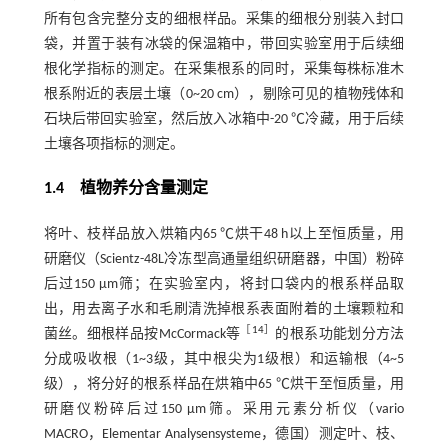
所有包含完整分支的细根样品。采集的细根分别装入封口
袋，并置于装有冰袋的保温箱中，带回实验室用于后续细
根化学指标的测定。在采集根系的同时，采集每株标准木
根系附近的表层土壤（0~20 cm），剔除可见的植物残体和
石块后带回实验室，然后放入冰箱中-20 ℃冷藏，用于后续
土壤各项指标的测定。
1.4
植物养分含量测定
将叶、枝样品放入烘箱内65 ℃烘干48 h以上至恒质量，用
研磨仪（Scientz-48L冷冻型高通量组织研磨器，中国）粉碎
后过150 μm筛；在实验室内，将封口袋内的根系样品取
出，用去离子水和毛刷清洗掉根系表面附着的土壤颗粒和
［
14
］
菌丝。细根样品按McCormack等
的根系功能划分方法
分成吸收根（1~3级，其中根尖为1级根）和运输根（4~5
级），将分好的根系样品在烘箱中65 ℃烘干至恒质量，用
研磨仪粉碎后过150 μm筛。采用元素分析仪（vario
MACRO，Elementar Analysensysteme，德国）测定叶、枝、