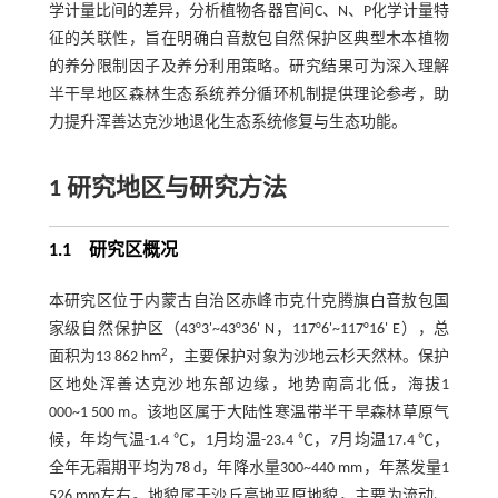
学计量比间的差异，分析植物各器官间C、N、P化学计量特
征的关联性，旨在明确白音敖包自然保护区典型木本植物
的养分限制因子及养分利用策略。研究结果可为深入理解
半干旱地区森林生态系统养分循环机制提供理论参考，助
力提升浑善达克沙地退化生态系统修复与生态功能。
1
研究地区与研究方法
1.1
研究区概况
本研究区位于内蒙古自治区赤峰市克什克腾旗白音敖包国
家级自然保护区（43°3'~43°36' N，117°6'~117°16' E），总
2
面积为13 862 hm
，主要保护对象为沙地云杉天然林。保护
区地处浑善达克沙地东部边缘，地势南高北低，海拔1
000~1 500 m。该地区属于大陆性寒温带半干旱森林草原气
候，年均气温-1.4 ℃，1月均温-23.4 ℃，7月均温17.4 ℃，
全年无霜期平均为78 d，年降水量300~440 mm，年蒸发量1
526 mm左右。地貌属于沙丘高地平原地貌，主要为流动、