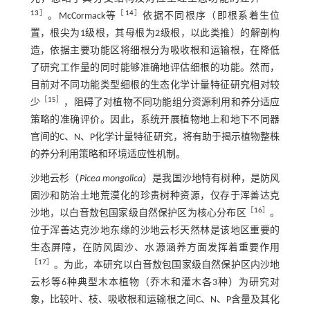
13
］
［
14
］
。McCormack等
依据不同根序（即根系着生位
置，根尖为1级根，其母根为2级根，以此类推）的解剖构
造，依据主要功能区将细根分为吸收根和运输根，在降低
了研究工作量的同时能够准确地评估细根的功能。然而，
目前对不同功能类型细根的生态化学计量特征研究相对较
［
15
］
少
，阻碍了对植物不同功能组分资源利用和养分适应
策略的准确评价。因此，系统开展植物地上和地下不同器
官间的C、N、P化学计量特征研究，将有助于揭示植物整株
的养分利用策略和环境适应性机制。
沙地云杉（
Picea mongolica
）是我国沙地特有树种，是防风
固沙和防治土地荒漠化的珍贵树种资源，仅存于浑善达克
［
16
］
沙地，以白音敖包国家级自然保护区为核心分布区
。
位于浑善达克沙地东缘的沙地云杉天然林是该地区重要的
生态屏障，在防风固沙、水源涵养方面发挥着重要作用
［
17
］
。为此，本研究以白音敖包国家级自然保护区内沙地
云杉等6种典型木本植物（乔木和灌木各3种）为研究对
象，比较叶、枝、吸收根和运输根之间C、N、P含量及其化