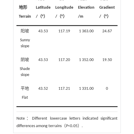
地形
Latitude
Longitude
Elevation
Gradient
Soil wat
Terrain
/（°）
/（°）
/m
/（°）
conten
阳坡
43.53
117.19
1 363.00
24.67
10.14±0
Sunny
slope
阴坡
43.53
117.20
1 352.00
19.50
24.24±3
Shade
slope
平地
43.52
117.21
1 331.00
0
49.17±1
Flat
Note：
Different lowercase letters indicated significant
differences among terrains（
P
<0.05）.