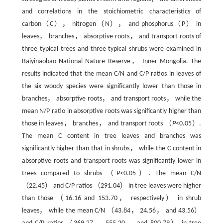
and correlations in the stoichiometric characteristics of
carbon（C）， nitrogen（N）， and phosphorus（P） in
leaves， branches， absorptive roots， and transport roots of
three typical trees and three typical shrubs were examined in
Baiyinaobao National Nature Reserve， Inner Mongolia. The
results indicated that the mean C/N and C/P ratios in leaves of
the six woody species were significantly lower than those in
branches， absorptive roots， and transport roots， while the
mean N/P ratio in absorptive roots was significantly higher than
those in leaves， branches， and transport roots （
P
<0.05）.
The mean C content in tree leaves and branches was
significantly higher than that in shrubs， while the C content in
absorptive roots and transport roots was significantly lower in
trees compared to shrubs （
P
<0.05）. The mean C/N
（22.45） and C/P ratios （291.04） in tree leaves were higher
than those （16.16 and 153.70， respectively） in shrub
leaves， while the mean C/N （43.84， 24.56， and 43.56）