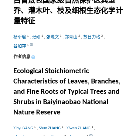
白音敖包国家级自然保护区典型
乔、灌木叶、枝及细根生态化学计
量特征
1
1
1
2
3
杨昕瑜
,
张硕
,
张曦文
,
郑青山
,
苏日力格
,
1
谷加存
作者信息
+
Ecological Stoichiometric
Characteristics of Leaves, Branches,
and Fine Roots of Typical Trees and
Shrubs in Baiyinaobao National
Nature Reserve
1
1
1
Xinyu YANG
,
Shuo ZHANG
,
Xiwen ZHANG
,