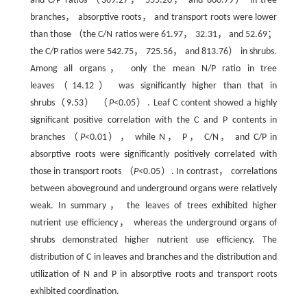
and C/P ratios （369.27， 555.20， and 800.79） in tree
branches， absorptive roots， and transport roots were lower
than those （the C/N ratios were 61.97， 32.31， and 52.69；
the C/P ratios were 542.75， 725.56， and 813.76） in shrubs.
Among all organs， only the mean N/P ratio in tree
leaves（14.12） was significantly higher than that in
shrubs（9.53） （
P
<0.05）. Leaf C content showed a highly
significant positive correlation with the C and P contents in
branches （
P
<0.01）， while N， P， C/N， and C/P in
absorptive roots were significantly positively correlated with
those in transport roots （
P
<0.05）. In contrast， correlations
between aboveground and underground organs were relatively
weak. In summary， the leaves of trees exhibited higher
nutrient use efficiency， whereas the underground organs of
shrubs demonstrated higher nutrient use efficiency. The
distribution of C in leaves and branches and the distribution and
utilization of N and P in absorptive roots and transport roots
exhibited coordination.