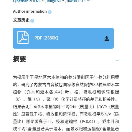
2
3
1
Qingshan ZHENG
,
Rilige SU
,
Jiacun GU
Author information
+
文章历史
+
PDF (2380K)
摘要
为揭示半干旱地区木本植物的养分限制因子与养分利用策
略，研究了内蒙古白音敖包国家级自然保护区6种典型木本
植物（乔木和灌木各3种）叶、枝、吸收根和运输根碳
（C）、氮（N）、磷（P）化学计量特征的差异和相关性。
结果表明：6种木本植物叶平均C/N（质量比）和C/P（质量
比）显著低于枝、吸收根和运输根，而吸收根平均N/P（质
量比）则显著高于叶、枝和运输根（
P
<0.05）。乔木叶和
枝平均C含量显著高于灌木，而吸收根和运输根C含量显著