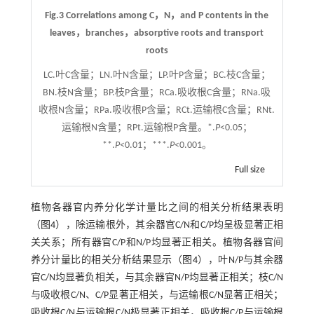
Fig.3 Correlations among C，N，and P contents in the
leaves，branches，absorptive roots and transport
roots
LC.叶C含量；LN.叶N含量；LP.叶P含量；BC.枝C含量；
BN.枝N含量；BP.枝P含量；RCa.吸收根C含量；RNa.吸
收根N含量；RPa.吸收根P含量；RCt.运输根C含量；RNt.
运输根N含量；RPt.运输根P含量。*.
P
<0.05；
**.
P
<0.01；***.
P
<0.001。
Full size
植物各器官内养分化学计量比之间的相关分析结果表明
（
图4
），除运输根外，其余器官C/N和C/P均呈极显著正相
关关系；所有器官C/P和N/P均显著正相关。植物各器官间
养分计量比的相关分析结果显示（
图4
），叶N/P与其余器
官C/N均显著负相关，与其余器官N/P均显著正相关；枝C/N
与吸收根C/N、C/P显著正相关，与运输根C/N显著正相关；
吸收根C/N与运输根C/N极显著正相关，吸收根C/P与运输根