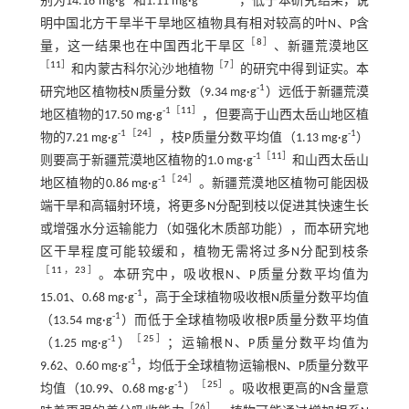
别为14.16 mg·g
和1.11 mg·g
，低于本研究结果，说
明中国北方干旱半干旱地区植物具有相对较高的叶N、P含
［
8
］
量，这一结果也在中国西北干旱区
、新疆荒漠地区
［
11
］
［
7
］
和内蒙古科尔沁沙地植物
的研究中得到证实。本
-1
研究地区植物枝N质量分数（9.34 mg·g
）远低于新疆荒漠
-1［
11
］
地区植物的17.50 mg·g
，但要高于山西太岳山地区植
-1［
24
］
-1
物的7.21 mg·g
，枝P质量分数平均值（1.13 mg·g
）
-1［
11
］
则要高于新疆荒漠地区植物的1.0 mg·g
和山西太岳山
-1［
24
］
地区植物的0.86 mg·g
。新疆荒漠地区植物可能因极
端干旱和高辐射环境，将更多N分配到枝以促进其快速生长
或增强水分运输能力（如强化木质部功能），而本研究地
区干旱程度可能较缓和，植物无需将过多N分配到枝条
［
11
，
23
］
。本研究中，吸收根N、P质量分数平均值为
-1
15.01、0.68 mg·g
，高于全球植物吸收根N质量分数平均值
-1
（13.54 mg·g
）而低于全球植物吸收根P质量分数平均值
-1
［
25
］
（1.25 mg·g
）
；运输根N、P质量分数平均值为
-1
9.62、0.60 mg·g
，均低于全球植物运输根N、P质量分数平
-1
［
25
］
均值（10.99、0.68 mg·g
）
。吸收根更高的N含量意
［
26
］