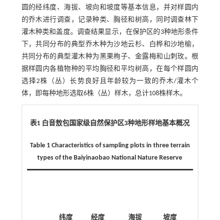
圆的经纬度、海拔、坡向和坡度等基本信息，并对样圆内
的乔木进行调查，记录种类、胸径和树高，同时调查林下
灌木种类和盖度。调查结果显示，在保护区的3种地形条件
下，共同分布的典型乔木种为沙地云杉、白桦和沙地榆，
共同分布的典型灌木种为黑果栒子、金露梅和山刺玫。根
据样圆内各植物种的平均胸径和平均树高，在每个样圆内
选择2株（丛）长势良好且年龄较为一致的乔木/灌木个
体，即每种地形选取6株（丛）样木，总计108株样木。
表1 白音敖包国家级自然保护区
3
种地形样地基本概况
Table 1 Characteristics of sampling plots in three terrain
types of the Baiyinaobao National Nature Reserve
纬度
经度
海拔
坡度
土壤含