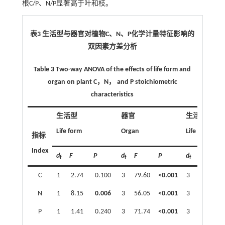
根C/P、N/P显著高于叶和枝。
表3 生活型与器官对植物
C
、
N
、
P
化学计量特征影响的
双因素方差分析
Table 3
Two-way ANOVA of the effects of life form and
organ on plant C
，
N
，
and P stoichiometric
characteristics
生活型
器官
生活型×器官
Life form
Organ
Life form×Or
指标
Index
d
F
P
d
F
P
d
F
f
f
f
C
1
2.74
0.100
3
79.60
<0.001
3
15.97
N
1
8.15
0.006
3
56.05
<0.001
3
3.79
P
1
1.41
0.240
3
71.74
<0.001
3
22.16