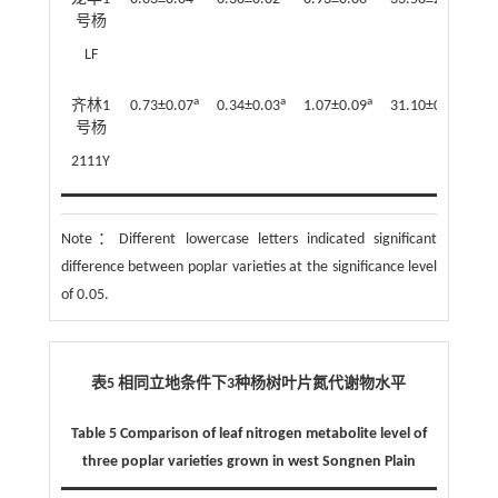
号杨
LF
a
a
a
b
齐林1
0.73±0.07
0.34±0.03
1.07±0.09
31.10±0.57
9
号杨
2111Y
Note：
Different lowercase letters indicated significant
difference between poplar varieties at the significance level
of 0.05.
表5 相同立地条件下
3
种杨树叶片氮代谢物水平
Table 5 Comparison of leaf nitrogen metabolite level of
three poplar varieties grown in west Songnen Plain