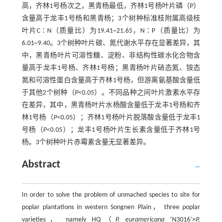
高，齐林1号杨次之，黑青杨最低，齐林1号杨叶片磷（P）
含量高于龙丰1号杨和黑青杨；3个树种标准枝附属高级枝
叶片C∶N（质量比）为19.41~21.65，N∶P（质量比）为
6.01~9.40。3个树种叶片碳、氮代谢水平存在显著差异，其
中，黑青杨叶片可溶性糖、淀粉、非结构性碳水化合物含
量高于龙丰1号杨、齐林1号杨；黑青杨叶片硝态氮、铵态
氮和可溶性蛋白含量高于齐林1号杨，但游离氨基酸含量低
于其他2个树种（
P
<0.05）。不同品种之间叶片激素水平存
在差异，其中，黑青杨叶片水杨酸含量低于龙丰1号杨和齐
林1号杨（
P
<0.05）；齐林1号杨叶片脱落酸含量低于龙丰1
号杨（
P
<0.05）；龙丰1号杨叶片生长素含量低于齐林1号
杨。3个树种叶片赤霉素含量无显著差异。
Abstract
In order to solve the problem of unmached species to site for
poplar plantations in western Songnen Plain， three poplar
varieties， namely HQ（
P. euramericana
‘N3016’×
P.