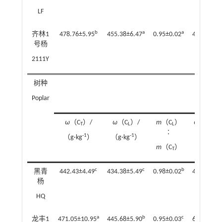
LF
b
a
a
齐林1
478.76±5.95
455.38±6.47
0.95±0.02
4.36±0.17
号杨
2111Y
树种
Poplar
ω
（C
）/
ω
（C
）/
m
（C
）
ω
（N
）/
T
L
L
T
∶
-1
-1
-1
（g·kg
）
（g·kg
）
（g·kg
m
（C
）
T
c
c
b
黑青
442.43±4.49
434.38±5.49
0.98±0.02
4.13±0.17
杨
HQ
a
b
c
龙丰1
471.05±10.95
445.68±5.90
0.95±0.03
6.99±0.13