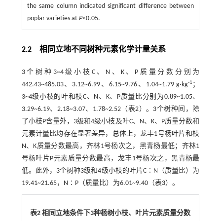
the same column indicated significant difference between
poplar varieties at
P
<0.05.
2.2
相同立地不同树种元素化学计量关系
3个树种3~4级小枝C、N、K、P质量分数分别为
-1
442.43~485.03、3.12~6.99、6.15~9.76、1.04~1.79 g·kg
；
3~4级小枝的叶和枝C、N、K、P质量比分别为0.89~1.05、
3.29~6.19、2.18~3.07、1.78~2.52（
表2
）。3个树种间，除
了小枝P含量外，3级和4级小枝及叶C、N、K、P质量分数和
元素计量比均存在显著差异，总体上，龙丰1号杨叶片和枝
N、K质量分数最高，齐林1号杨次之，黑青杨最低；齐林1
号杨叶片P元素质量分数最高，龙丰1号杨次之，黑青杨最
低。此外，3个树种3级和4级小枝的叶片C∶N（质量比）为
19.41~21.65，N∶P（质量比）为6.01~9.40（
表3
）。
表2 相同立地条件下
3
种杨树小枝、叶片元素质量分数