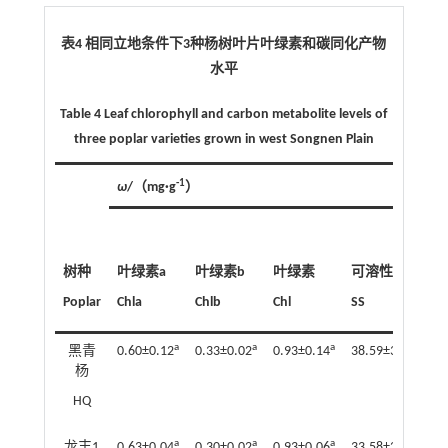
表4 相同立地条件下
3
种杨树叶片叶绿素和碳同化产物
水平
Table 4 Leaf chlorophyll and carbon metabolite levels of
three poplar varieties grown in west Songnen Plain
-1
ω
/（mg
·
g
）
树种
叶绿素a
叶绿素b
叶绿素
可溶性糖
Poplar
Chla
Chlb
Chl
SS
S
a
a
a
a
黑青
0.60±0.12
0.33±0.02
0.93±0.14
38.59±3.56
1
杨
HQ
a
a
a
b
龙丰1
0.63±0.04
0.30±0.02
0.93±0.06
33.58±2.08
1