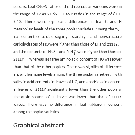
poplars. Leaf C-to-N ratios of the three poplar varieties were in
the range of 19.41-21.65； C-to-P ratios in the range of 6.01-
9.40. There were significant differences in leaf C and N
metabolism levels of the three poplar varieties. Among them，
leaf content of soluble sugar， starch， and non-structure
carbohydrates of HQ were higher than those of LF and 2111Y，
−
+
N
O
N
H
and the contents of
and
were higher than those of
N
O
3
-
N
H
4
+
3
4
2111Y， whereas leaf free amino acid content of HQ was lower
than that of the other poplars. There was significant difference
in plant hormone levels among the three poplar varieties， with
salicylic acid contents in leaves of HQ and abscisic acid content
in leaves of 2111Y significantly lower than the other poplars.
The auxin content of LF leaves was lower than that of 2111Y
leaves. There was no difference in leaf gibberellin content
among the poplar varieties.
Graphical abstract