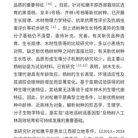
［
10
］
品质的重要特征
。目前，针对松嫩平原西部栽培区选
育的黑青杨、龙丰1号杨、齐林1号杨等新优树种，已开展
生长规律、木材物理力学特征、抗旱抗寒性评价及抗病虫
［
6
］
害评价等初步研究
，但上述树种生长特性差异的生理
分子基础仍不清楚，亟待补充、完善。有关新优品种选
育、生长规律、木材性质等的比较研究中，多以小黑杨为
对照，缺乏新优杨树树种之间的直接比较；有关新优树种
生长性状、品质形成生理分子机制的研究较少，且主要以
［
11
-
12
］
杨树幼苗为试验材料。已有研究
表明，树木生长、
生理代谢具有年龄效应，杨树的生长表现、环境适应性及
其调控会随林龄增加而显著变化。基于苗期试验获得的树
种生理代谢特征，其结果无法等效于成年林木的生理代谢
特征。因此，针对松嫩平原典型立地条件，以新优杨树树
种中龄林、近熟林为对象，解析树种的形态学、生理学、
分子生物学特征，是实现“适地适树适基因型”及杨树人工
林高效培育和可持续发展的重要基础。
本研究针对松嫩平原黑龙江西部立地条件，以2013—2024