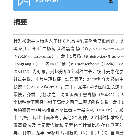
PDF (995K)
摘要
针对松嫩平原杨树人工林立地品种配置吻合度低问题，以
黑龙江西部适生杨树良种黑青杨（
Populus euramericana
‘N3016’×
P. ussuriensis
）、龙丰1号杨（
P. deltoides
×
P. simonii
‘LongFeng-1’）、齐林1号杨（
P. euramericana
（Dode） cv.
‘DN113’）为对象，对比分析3个树种生长、枝叶元素化学
计量关系、叶片生理特征。结果表明：3个树种年均径向生
-1
长速率为2.32~2.84 cm∙a
，其中，龙丰1号杨径向生长速率
最快，齐林1号杨次之，均显著高于黑青杨（
P
<0.05）；3
个树种树干直径与树干高度之间呈二项式函数关系。龙丰1
号杨和齐林1号杨枝含水率显著高于黑青杨（
P
<0.05）；龙
丰1号杨叶片比叶面积高于其他2个树种。3个树种标准枝附
属高级枝及叶元素含量和元素化学计量比均存在显著差
异，其中，龙丰1号杨叶片和枝氮（N）和钾（K）含量最