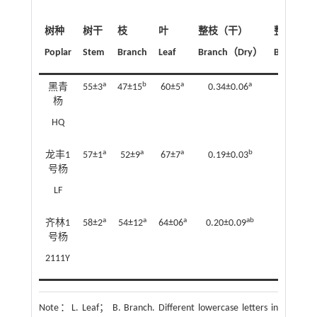
树种
树干
枝
叶
整枝（干）
整枝（鲜
Poplar
Stem
Branch
Leaf
Branch（Dry）
Branch（
a
b
a
a
黑青
55±3
47±15
60±5
0.34±0.06
0.41±0
杨
HQ
a
a
a
b
龙丰1
57±1
52±9
67±7
0.19±0.03
0.30±0
号杨
LF
a
a
a
ab
齐林1
58±2
54±12
64±06
0.20±0.09
0.33±0
号杨
2111Y
Note：
L. Leaf； B. Branch. Different lowercase letters in