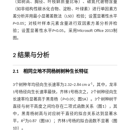
（如树高、胸径、叶枝鲜质量比等）、碳氮代谢物含量
（如非结构性碳水化合物、淀粉、叶绿素）进行单因素方
差分析并用最小显著差数法（LSD）检验；设置显著性水平
P
<0.05；对枝叶样本元素含量进行双因素方差分析并检
验；设置显著性水平
P
<0.05。采用Microsoft Office 2013制
图。
2
结果与分析
2.1
相同立地不同杨树树种生长特征
-1
3个树种年均径向生长速率为2.32~2.84 cm∙a
，其中，龙丰
1号杨径向生长速率最快，齐林1号杨次之，2个树种径向生
长速率均显著高于黑青杨（
P
<0.05；
图1
A）。3个树种树干
直径与树干高度之间均存在二项式函数关系（
图1
），其
中，黑青杨树高与对应树干直径的拟合关系达到显著水
2
平，
R
为0.87（
图1
B）；齐林1号杨的拟合函数不显著（
图
1
D）。