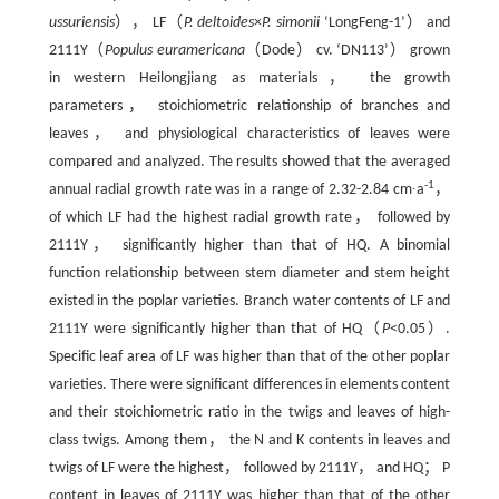
ussuriensis
）， LF（
P. deltoides
×
P. simonii
‘LongFeng-1’） and
2111Y（
Populus euramericana
（Dode） cv. ‘DN113’） grown
in western Heilongjiang as materials， the growth
parameters， stoichiometric relationship of branches and
leaves， and physiological characteristics of leaves were
compared and analyzed. The results showed that the averaged
-1
annual radial growth rate was in a range of 2.32-2.84 cm∙a
，
of which LF had the highest radial growth rate， followed by
2111Y， significantly higher than that of HQ. A binomial
function relationship between stem diameter and stem height
existed in the poplar varieties. Branch water contents of LF and
2111Y were significantly higher than that of HQ（
P
<0.05）.
Specific leaf area of LF was higher than that of the other poplar
varieties. There were significant differences in elements content
and their stoichiometric ratio in the twigs and leaves of high-
class twigs. Among them， the N and K contents in leaves and
twigs of LF were the highest， followed by 2111Y， and HQ； P
content in leaves of 2111Y was higher than that of the other