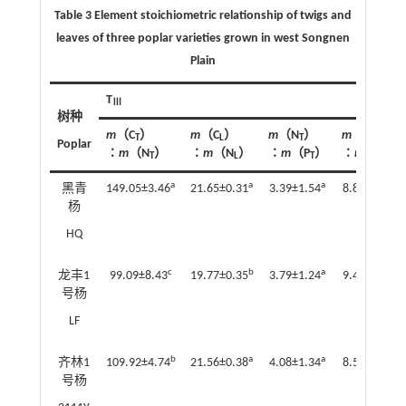
Table 3 Element stoichiometric relationship of twigs and
leaves of three poplar varieties grown in west Songnen
Plain
T
Ⅲ
树种
m
（C
）
m
（C
）
m
（N
）
m
（N
）
T
L
T
L
Poplar
∶
m
（N
）
∶
m
（N
）
∶
m
（P
）
∶
m
（P
）
T
L
T
L
a
a
a
b
黑青
149.05±3.46
21.65±0.31
3.39±1.54
8.89±0.37
杨
HQ
c
b
a
a
龙丰1
99.09±8.43
19.77±0.35
3.79±1.24
9.40±0.41
号杨
LF
b
a
a
c
齐林1
109.92±4.74
21.56±0.38
4.08±1.34
8.55±0.63
号杨