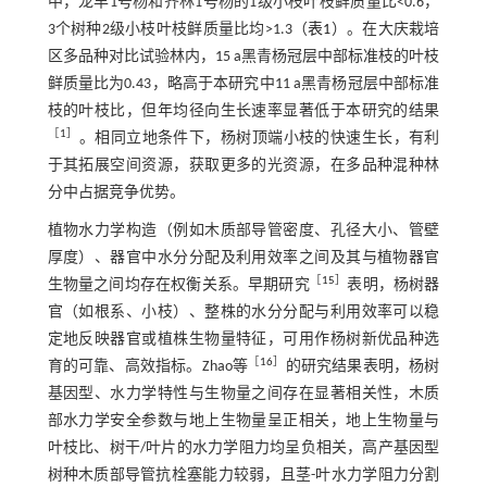
中，龙丰1号杨和齐林1号杨的1级小枝叶枝鲜质量比<0.6，
3个树种2级小枝叶枝鲜质量比均>1.3（
表1
）。在大庆栽培
区多品种对比试验林内，15 a黑青杨冠层中部标准枝的叶枝
鲜质量比为0.43，略高于本研究中11 a黑青杨冠层中部标准
枝的叶枝比，但年均径向生长速率显著低于本研究的结果
［
1
］
。相同立地条件下，杨树顶端小枝的快速生长，有利
于其拓展空间资源，获取更多的光资源，在多品种混种林
分中占据竞争优势。
植物水力学构造（例如木质部导管密度、孔径大小、管壁
厚度）、器官中水分分配及利用效率之间及其与植物器官
［
15
］
生物量之间均存在权衡关系。早期研究
表明，杨树器
官（如根系、小枝）、整株的水分分配与利用效率可以稳
定地反映器官或植株生物量特征，可用作杨树新优品种选
［
16
］
育的可靠、高效指标。Zhao等
的研究结果表明，杨树
基因型、水力学特性与生物量之间存在显著相关性，木质
部水力学安全参数与地上生物量呈正相关，地上生物量与
叶枝比、树干/叶片的水力学阻力均呈负相关，高产基因型
树种木质部导管抗栓塞能力较弱，且茎-叶水力学阻力分割