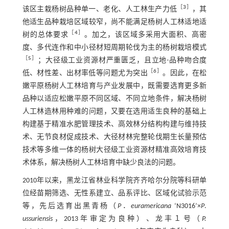
［
3
］
该区主栽杨树品种单一、老化、人工林生产力低
，其
他适生品种栽培区域较窄，尚不能满足杨树人工林适地适
［
4
］
树的总体要求
。加之，该区域多采用大面积、高密
度、多代连作和中小径材短周期轮伐为主的杨树栽培模式
［
5
］
；大径级工业资源材严重匮乏，且立地-品种吻合度
［
6
］
低、材性差、出材率低等问题尤为突出
。因此，在松
嫩平原杨树人工林培育与产业发展中，既需要选育更多新
品种以适应松嫩平原不同区域、不同立地条件，解决杨树
人工林造林用种难的问题，又要在选用适生良种的基础上
构建基于精准水肥管理技术、高效林分结构构建与维持技
术、无节良材促成技术、大径材林完整轮伐期生长量预估
技术等多维一体的杨树大径级工业资源材精准高效培育技
术体系，解决杨树人工林培育中缺少良法的问题。
2010年以来，黑龙江省林业科学院齐齐哈尔分院等科研单
位经苗期筛选、无性系建立、品系评比、区域化试验示范
等，先后选育出黑青杨（
P
．
euramericana
‘N3016’×
P
.
ussuriensis
，2013年审定为良种）、龙丰１号（
P.