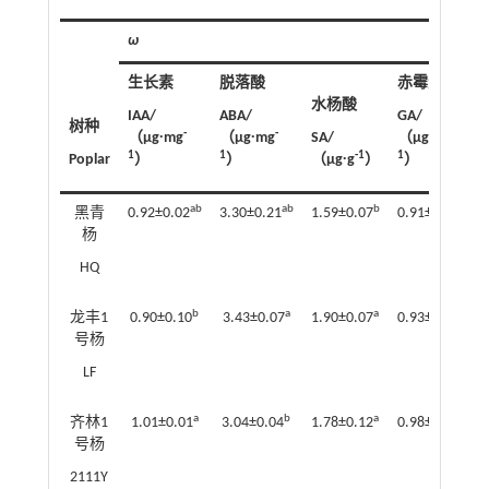
ω
生长素
脱落酸
赤霉素
水杨酸
IAA/
ABA/
GA/
树种
-
-
-
（μg∙mg
（μg∙mg
SA/
（μg∙g
1
1
-1
1
Poplar
）
）
（μg∙g
）
）
ab
ab
b
a
黑青
0.92±0.02
3.30±0.21
1.59±0.07
0.91±0.03
杨
HQ
b
a
a
a
龙丰1
0.90±0.10
3.43±0.07
1.90±0.07
0.93±0.13
号杨
LF
a
b
a
a
齐林1
1.01±0.01
3.04±0.04
1.78±0.12
0.98±0.07
号杨
2111Y