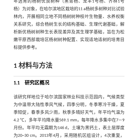
年选育的杨树优良树种（黑青杨、龙丰1号杨、齐林1号
杨）为对象，在哈尔滨地区栽培的11 a杨树多树种对比试验
林内，开展相同立地不同杨树树种枝叶生物量、水养权衡
关系研究，综合杨树生长的结构基础、生理代谢基础，解
析新优杨树树种生长表现差异及其生理学基础，旨在为松
嫩平原西部栽培区杨树树种配置、实现适地适树的培育目
标提供参考。
1
材料与方法
1.1
研究区概况
该研究样地位于哈尔滨国家林业科技示范园内，气候类型
为中温带大陆性季风气候，四季分明，冬季寒冷干燥，夏
季短促，春季多风少雨，秋季多晴好天气，年平均气温为
4.2 ℃，多年平均降水量569.1 mm，每年降水多集中在7—9
月份。年平均无霜期为146 d，土壤为黑钙土，表土层厚度
为20~30 cm。2013年4月，采用随机区组设计，4次重复，