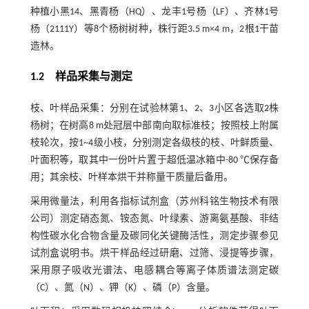
种植小黑14、黑青杨（HQ）、龙丰1号杨（LF）、齐林1号
杨（2111Y）等8个杨树树种，株行距3.5 m×4 m，2根1干苗
造林。
1.2
样品采集与测定
枝、叶样品采集：分别在试验林第1、2、3小区各选取2株
杨树；在树高8 m处冠层中部南向取标准枝；按照枝上附属
枝轮次，按1~4级小枝，分别测定各级枝的枝、叶鲜质量、
叶面积等，取其中一份叶片置于超低温冰箱中-80 ℃保存备
用；其余枝、叶样本烘干并称量干质量后备用。
采用微量法，利用各指标试剂盒（苏州科铭生物技术有限
公司）测定硝态氮、铵态氮、叶绿素、游离氨基酸、非结
构性碳水化合物含量及碳同化关键酶活性，测定步骤参见
试剂盒说明书。烘干样品经过研磨、过筛、浸提等步骤，
采用原子吸收光谱法、电感耦合等离子体质谱法测定碳
（C）、氮（N）、钾（K）、磷（P）含量。