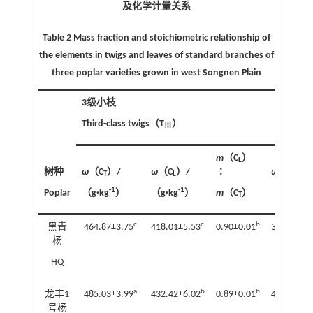
及化学计量关系
Table 2 Mass fraction and stoichiometric relationship of
the elements in twigs and leaves of standard branches of
three poplar varieties grown in west Songnen Plain
3级小枝
Third-class twigs（T
）
Ⅲ
m
（C
）
L
树种
ω
（C
）/
ω
（C
）/
∶
ω
（N
）/
T
L
T
-1
-1
-1
Poplar
（g·kg
）
（g·kg
）
m
（C
）
（g·kg
T
c
c
b
黑青
464.87±3.75
418.01±5.53
0.90±0.01
3.12±0.07
杨
HQ
a
b
b
龙丰1
485.03±3.99
432.42±6.02
0.89±0.01
4.93±0.40
号杨