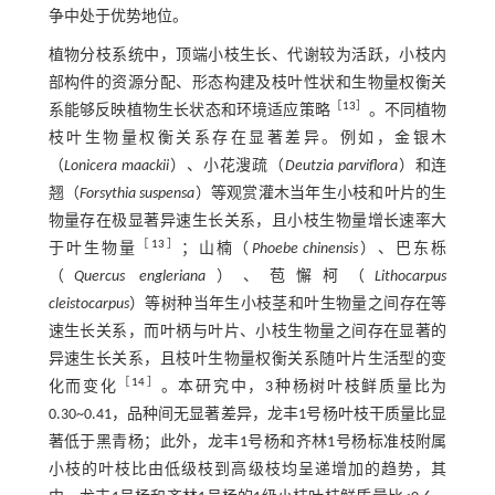
争中处于优势地位。
植物分枝系统中，顶端小枝生长、代谢较为活跃，小枝内
部构件的资源分配、形态构建及枝叶性状和生物量权衡关
［
13
］
系能够反映植物生长状态和环境适应策略
。不同植物
枝叶生物量权衡关系存在显著差异。例如，金银木
（
Lonicera maackii
）、小花溲疏（
Deutzia parviflora
）和连
翘（
Forsythia suspensa
）等观赏灌木当年生小枝和叶片的生
物量存在极显著异速生长关系，且小枝生物量增长速率大
［
13
］
于叶生物量
；山楠（
Phoebe chinensis
）、巴东栎
（
Quercus engleriana
）、苞懈柯（
Lithocarpus
cleistocarpus
）等树种当年生小枝茎和叶生物量之间存在等
速生长关系，而叶柄与叶片、小枝生物量之间存在显著的
异速生长关系，且枝叶生物量权衡关系随叶片生活型的变
［
14
］
化而变化
。本研究中，3种杨树叶枝鲜质量比为
0.30~0.41，品种间无显著差异，龙丰1号杨叶枝干质量比显
著低于黑青杨；此外，龙丰1号杨和齐林1号杨标准枝附属
小枝的叶枝比由低级枝到高级枝均呈递增加的趋势，其