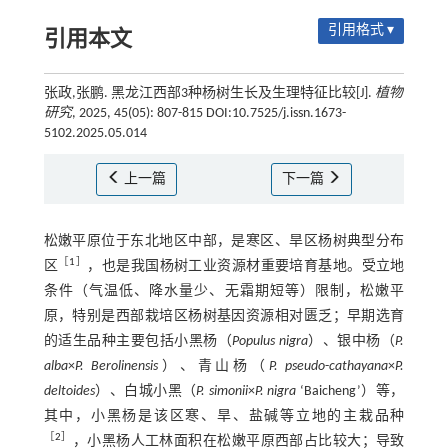
引用格式 ▾
引用本文
张政,张鹏. 黑龙江西部3种杨树生长及生理特征比较[J].
植物
研究
, 2025, 45(05): 807-815 DOI:10.7525/j.issn.1673-
5102.2025.05.014
上一篇
下一篇
松嫩平原位于东北地区中部，是寒区、旱区杨树典型分布
［
1
］
区
，也是我国杨树工业资源材重要培育基地。受立地
条件（气温低、降水量少、无霜期短等）限制，松嫩平
原，特别是西部栽培区杨树基因资源相对匮乏；早期选育
的适生品种主要包括小黑杨（
Populus nigra
）、银中杨（
P.
alba
×
P. Berolinensis
）、青山杨（
P. pseudo
-
cathayana
×
P.
deltoides
）、白城小黑（
P. simonii
×
P. nigra
‘Baicheng’）等，
其中，小黑杨是该区寒、旱、盐碱等立地的主栽品种
［
2
］
，小黑杨人工林面积在松嫩平原西部占比较大；导致