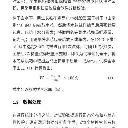
叶面积：采用数码相机拍照结合Image分析软件获得叶面
积，另采用根系扫描仪结合软件分析校验。
树干含水率：用生长锥在胸高1.3 m处沿垂直于树干（由南
到北）的方向钻取木芯，然后将木芯试样编号后用密封袋
包裹，以防止水分蒸发；将取回的完整木芯称量鲜质量，
记为
m
；用锡纸将木芯包裹后放入烘箱内，在105 ℃下烘4
1
h后从中选定2~3个试样进行第1次试称，每隔1 h试称1次，
至最后2次称量试样质量不变时，即认为试样达到全干；将
木芯从烘箱中取出后马上称量干质量，记为
m
，试样含水
0
率由
式（1）
计算得出：
−
m
m
=
×
100
1
0
%
W
（1）
W
=
m
1
-
m
0
m
1
×
100
%
m
1
式中：
W
为试样含水率（%）。
1.3
数据处理
在进行统计分析之前，对试验数据进行正态分布和方差齐
性检验；确定满足数据分析条件后，对3个树种生长参数