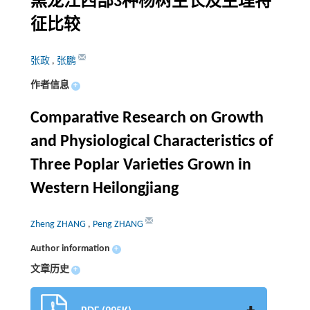
黑龙江西部3种杨树生长及生理特
征比较
张政
,
张鹏
作者信息
+
Comparative Research on Growth
and Physiological Characteristics of
Three Poplar Varieties Grown in
Western Heilongjiang
Zheng ZHANG
,
Peng ZHANG
Author information
+
文章历史
+