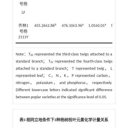
号杨
LF
b
a
a
齐林1
455.26±2.86
476.10±3.96
1.05±0.01
5.41±0.16
号杨
2111Y
Note：
T
represented the third-class twigs attached to a
III
standard branch； T
represented the fourth-class twigs
IV
attached to a standard branch； T represented twig， L
represented leaf； C，N，K，P represented carbon，
nitrogen， potassium， and phosphorus， respectively.
Different lowercase letters indicated significant difference
between poplar varieties at the significance level of 0.05.
表3 相同立地条件下
3
种杨树枝叶元素化学计量关系