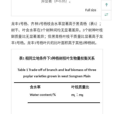
异显著（
P
<0.05）。
Full size
龙丰1号杨、齐林1号杨枝含水率显著高于黑青杨（
表1
）；
树干、叶含水率在3个树种间均无显著差异。3个树种叶枝
鲜质量比无显著差异；但黑青杨叶枝干质量比显著高于龙
丰1号杨。龙丰1号杨叶片的比叶面积高于其他2种杨树。
表1 相同立地条件下
3
种杨树枝叶生物量权衡关系
Table 1 Trade-off of branch and leaf biomass of three
poplar varieties grown in west Songnen Plain
含水率
叶枝质量比
Water content/%
m
∶
m
L
B