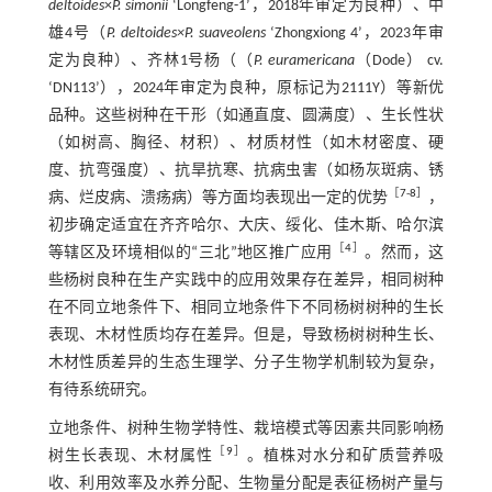
deltoides
×
P. simonii
‘Longfeng-1’，2018年审定为良种）、中
雄4号（
P. deltoides×P. suaveolens
‘Zhongxiong 4’，2023年审
定为良种）、齐林1号杨（（
P. euramericana
（Dode） cv.
‘DN113’），2024年审定为良种，原标记为2111Y）等新优
品种。这些树种在干形（如通直度、圆满度）、生长性状
（如树高、胸径、材积）、材质材性（如木材密度、硬
度、抗弯强度）、抗旱抗寒、抗病虫害（如杨灰斑病、锈
［
7
-
8
］
病、烂皮病、溃疡病）等方面均表现出一定的优势
，
初步确定适宜在齐齐哈尔、大庆、绥化、佳木斯、哈尔滨
［
4
］
等辖区及环境相似的“三北”地区推广应用
。然而，这
些杨树良种在生产实践中的应用效果存在差异，相同树种
在不同立地条件下、相同立地条件下不同杨树树种的生长
表现、木材性质均存在差异。但是，导致杨树树种生长、
木材性质差异的生态生理学、分子生物学机制较为复杂，
有待系统研究。
立地条件、树种生物学特性、栽培模式等因素共同影响杨
［
9
］
树生长表现、木材属性
。植株对水分和矿质营养吸
收、利用效率及水养分配、生物量分配是表征杨树产量与