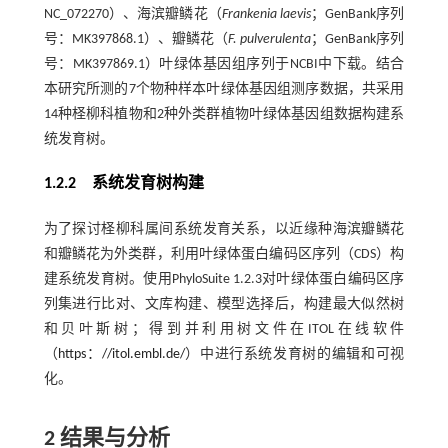
NC_072270）、海滨瓣鳞花（
Frankenia laevis
；GenBank序列
号：MK397868.1）、瓣鳞花（
F. pulverulenta
；GenBank序列
号：MK397869.1）叶绿体基因组序列于NCBI中下载。结合
本研究所测的7个物种样本叶绿体基因组测序数据，共采用
14种柽柳科植物和2种外类群植物叶绿体基因组数据构建系
统发育树。
1.2.2 系统发育树构建
为了探讨柽柳科属间系统发育关系，以近缘种海滨瓣鳞花
和瓣鳞花为外类群，利用叶绿体蛋白编码区序列（CDS）构
建系统发育树。使用PhyloSuite 1.2.3对叶绿体蛋白编码区序
列集进行比对、文库构建、模型选择后，构建最大似然树
和贝叶斯树；得到并利用树文件在ITOL在线软件
（
https：//itol.embl.de/
）中进行系统发育树的编辑和可视
化。
2
结果与分析