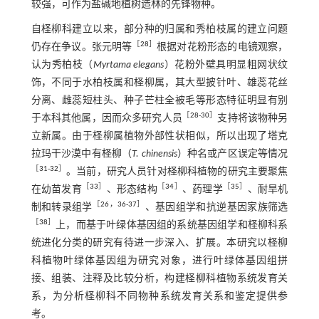
较强，可作为盐碱地植树造林的先锋物种。
自柽柳科建立以来，部分种的归属和秀柏枝属的建立问题
［
28
］
仍存在争议。张元明等
根据对花粉形态的电镜观察，
认为秀柏枝（
Myrtama elegans
）花粉外壁具明显粗网状纹
饰，不同于水柏枝属和柽柳属，其大型披针叶、雄蕊花丝
分离、雌蕊短柱头、种子芒柱全被毛等形态特征明显有别
［
28
-
30
］
于本科其他属，因而众多研究人员
支持将该物种另
立新属。由于柽柳属植物外部性状相似，所以出现了塔克
拉玛干沙漠中有柽柳（
T. chinensis
）种名或产区误定等情况
［
31
-
32
］
。当前，研究人员针对柽柳科植物的研究主要聚焦
［
33
］
［
34
］
［
35
］
在幼苗发育
、形态结构
、药理学
、耐旱机
［
26
，
36
-
37
］
制和转录组学
、基因组学和抗逆基因家族筛选
［
38
］
上，而基于叶绿体基因组的系统基因组学和柽柳科系
统进化分类的研究有待进一步深入、扩展。本研究以柽柳
科植物叶绿体基因组为研究对象，进行叶绿体基因组拼
接、组装、注释及比较分析，构建柽柳科植物系统发育关
系，为分析柽柳科不同物种系统发育关系和鉴定提供参
考。