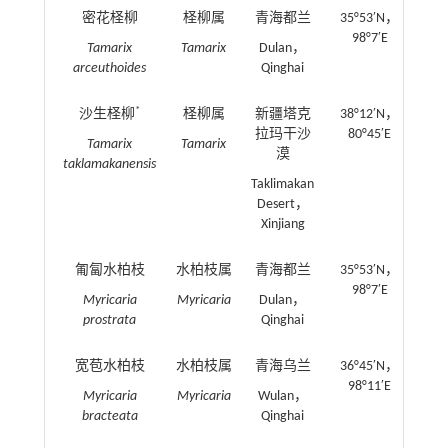
密花柽柳
柽柳属
青海都兰
35°53′N，
98°7′E
Tamarix
Tamarix
Dulan，
arceuthoides
Qinghai
*
沙生柽柳
柽柳属
新疆塔克
38°12′N，
T
拉玛干沙
80°45′E
Tamarix
Tamarix
漠
taklamakanensis
Taklimakan
Desert，
Xinjiang
匍匐水柏枝
水柏枝属
青海都兰
35°53′N，
98°7′E
Myricaria
Myricaria
Dulan，
prostrata
Qinghai
宽苞水柏枝
水柏枝属
青海乌兰
36°45′N，
98°11′E
Myricaria
Myricaria
Wulan，
bracteata
Qinghai