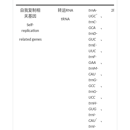
自我复制相
转运RNA
trn
A-
28
*
关基因
UGC
、
tRNA
trnC
-
Self-
GCA、
replication
trnD
-
related genes
GUC、
trnE
-
UUC、
trnF
-
GAA、
trnM
-
CAU、
trnG
-
GCC、
trnG
-
UCC、
trnH
-
GUG、
trnI
-
*
CAU
、
trnI
-