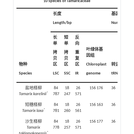
10 species of Tamaricaceae
长度
基因数量
Length/bp
Number of g
长
短
反
单
单
向
叶绿体基
拷
拷
重
因组
贝
贝
复
物种
区
区
区
Chloroplast
转运RNA
Species
LSC
SSC
IR
genome
tRNA
盐地柽柳
84
18
26
156 176
36（29）
*
Tamarix karelinii
787
247
571
短穗柽柳
84
18
26
156 163
36（29）
*
Tamarix laxa
781
260
561
沙生柽柳
84
18
26
156 177
36（29）
Tamarix
778
257
571
*
taklamakanensis