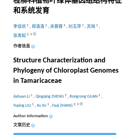
柽柳科植物叶绿体基因组结构特征
和系统发育
1
2
2
1
1
李佳欢
,
郑清清
,
关蓉蓉
,
刘玉萍
,
苏旭
,
2
,
3
张发起
作者信息
+
Structure Characterization and
Phylogeny of Chloroplast Genomes
in Tamaricaceae
1
2
2
Jiahuan LI
,
Qingqing ZHENG
,
Rongrong GUAN
,
1
1
2
,
3
Yuping LIU
,
Xu SU
,
Faqi ZHANG
Author information
+
文章历史
+