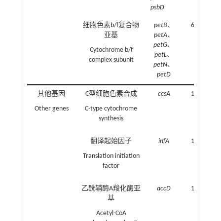
psbD
细胞色素b/f复合物
petB
、
6
亚基
petA
、
petG
、
Cytochrome b/f
petL
、
complex subunit
petN
、
petD
其他基因
C型细胞色素合成
ccsA
1
Other genes
C-type cytochrome
synthesis
翻译起始因子
infA
1
Translation initiation
factor
乙酰辅酶A羧化酶亚
accD
1
基
Acetyl-CoA