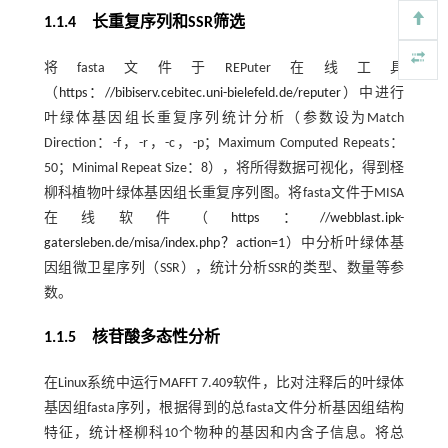
1.1.4 长重复序列和SSR筛选
将fasta文件于REPuter在线工具
（
https：//bibiserv.cebitec.uni-bielefeld.de/reputer
）中进行
叶绿体基因组长重复序列统计分析（参数设为Match
Direction：-f，-r，-c，-p；Maximum Computed Repeats：
50；Minimal Repeat Size：8），将所得数据可视化，得到柽
柳科植物叶绿体基因组长重复序列图。将fasta文件于MISA
在线软件（
https：//webblast.ipk-
gatersleben.de/misa/index.php？action=1
）中分析叶绿体基
因组微卫星序列（SSR），统计分析SSR的类型、数量等参
数。
1.1.5 核苷酸多态性分析
在Linux系统中运行MAFFT 7.409软件，比对注释后的叶绿体
基因组fasta序列，根据得到的总fasta文件分析基因组结构
特征，统计柽柳科10个物种的基因和内含子信息。将总