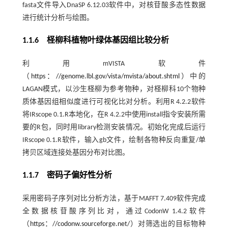
fasta文件导入DnaSP 6.12.03软件中，对核苷酸多态性数据
进行统计分析与绘图。
1.1.6 柽柳科植物叶绿体基因组比较分析
利用mVISTA软件
（
https：//genome.lbl.gov/vista/mvista/about.shtml
）中的
LAGAN模式，以沙生柽柳为参考物种，对柽柳科10个物种
质体基因组相似度进行可视化比对分析。利用R 4.2.2软件
将IRscope 0.1.R本地化，在R 4.2.2中使用install指令安装所需
要的R包，同时用library检测安装情况。初始化完成后运行
IRscope 0.1.R软件，输入gb文件，绘制各物种反向重复/单
拷贝区域连接处基因分布对比图。
1.1.7 密码子偏好性分析
采用密码子序列对比分析方法，基于MAFFT 7.409软件完成
全数据核苷酸序列比对，通过CodonW 1.4.2软件
（
https：//codonw.sourceforge.net/
）对筛选出的目标物种