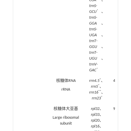
CGA、
trnS
-
*
GCU
、
trnS
-
GGA、
trnS
-
UGA、
trnT
-
GGU、
trnT
-
UGU、
trnV
-
*
GAC
*
核糖体RNA
rrn4.5
、
4
*
rrn5
、
rRNA
**
rrn16
、
*
rrn23
核糖体大亚基
rpl32
、
9
rpl33
、
Large ribosomal
rpl20
、
subunit
rpl16
、