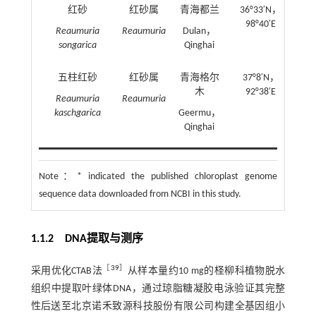
红砂
红砂属
青海都兰
36°33′N，
98°40′E
Reaumuria
Reaumuria
Dulan，
songarica
Qinghai
五柱红砂
红砂属
青海格尔
37°8′N，
QXA
木
92°38′E
Reaumuria
Reaumuria
kaschgarica
Geermu，
Qinghai
Note：
* indicated the published chloroplast genome
sequence data downloaded from NCBI in this study.
1.1.2 DNA提取与测序
［
39
］
采用优化CTAB法
从样本量约10 mg的柽柳科植物脱水
组织中提取叶绿体DNA，通过琼脂糖凝胶电泳验证其完整
性后送至北京诺禾致源科技股份有限公司构建全基因组小