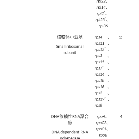
rpl22
、
rpl14
、
*
rpl2
、
*
rpl23
、
rpl36
核糖体小亚基
rps4
、
12
rps11
、
Small ribosomal
*
rps12
、
subunit
rps3
、
rps15
、
*
rps7
、
rps14
、
rps18
、
rps16
、
rps2
、
*
rps19
、
rps8
DNA依赖性RNA聚合
rpoA
、
4
酶
rpoC2、
rpoC1、
DNA dependent RNA
rpoB
polymerase