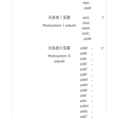
atpI
、
atpB
光系统Ⅰ亚基
psaI
、
5
psaJ
、
PhotosystemⅠsubunit
psaA
、
psaC
、
psaB
光系统Ⅱ亚基
psbB
、
15
psbE
、
Photosystem Ⅱ
psbL
、
subunit
psbC
、
psbZ
、
psbF
、
psbH
、
psbN
、
psbK
、
psbI
、
psbJ
、
psbM
、
psbA
、
psbT
、