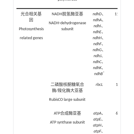
光合相关基
NADH脱氢酶亚基
ndhD
、
11
因
ndhA
、
NADH-dehydrogenase
ndhI
、
Photosynthesis
subunit
ndhE
、
related genes
ndhH
、
ndhF
、
ndhG
、
ndhJ
、
ndhC
、
ndhK
、
*
ndhB
二磷酸核酮糖氧合
rbcL
1
酶/羧化酶大亚基
RubisCO large subunit
ATP合成酶亚基
atpA
、
6
atpE
、
ATP synthase subunit
atpH
、
atpF
、