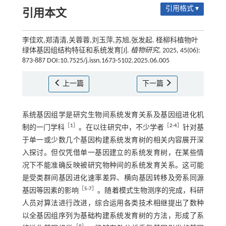
引用格式 ▾
引用本文
李佳欢,郑清清,关蓉蓉,刘玉萍,苏旭,张发起. 柽柳科植物叶
绿体基因组结构特征和系统发育[J].
植物研究
, 2025, 45(06):
873-887 DOI:10.7525/j.issn.1673-5102.2025.06.005
上一篇
下一篇
系统基因组学是研究生物间系统发育关系及基因组进化机
［
1
］
［
2
-
4
］
制的一门学科
。在以往研究中，不少学者
针对基
于单一或少数几个基因构建系统发育树的相关内容展开深
入探讨。但仅凭借单一基因建立的系统发育树，在某些情
况下不能准确反映被研究物种间的系统发育关系。这可能
是受类群间基因进化速率差异、横向基因转移及旁系同源
［
5
-
7
］
基因等因素的影响
。随着模式生物测序的完成，科研
人员对算法进行改进，综合运用各类技术相继提出了数种
以全基因组序列为基础构建系统发育树的方法，形成了系