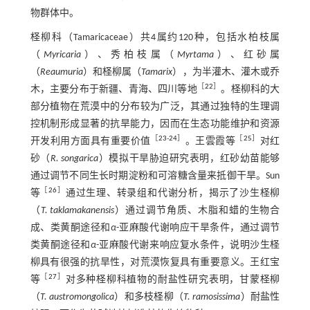
物群体中。
柽柳科（Tamaricaceae）共4属约120种，包括水柏枝属
（
Myricaria
）、秀柏枝属（
Myrtama
）、红砂属
（
Reaumuria
）和柽柳属（
Tamarix
），为半灌木、灌木或乔
［
22
］
木，主要分布于新疆、青海、四川等地
。柽柳科的大
部分植物在荒漠中的分布较为广泛，其通过独特的生理调
控机制形成显著的抗旱能力，因而在生态功能维护和资源
［
23
-
24
］
［
25
］
开发利用方面具有重要价值
。王雲霞等
对红
砂（
R. songarica
）模拟干旱胁迫研究表明，红砂幼苗能够
通过调节不同生长时期淀粉和可溶糖含量来抵御干旱。Sun
［
26
］
等
通过生理、转录组和代谢分析，揭示了沙生柽柳
（
T. taklamakanensis
）通过调节角质、木脂和蜡的生物合
成、类黄酮途径和
α
-亚麻酸代谢响应干旱条件，通过调节
类黄酮途径和
α
-亚麻酸代谢来响应复水条件，说明沙生柽
柳具有很强的抗旱性，对荒漠恢复具有重要意义。王红宝
［
27
］
等
对多种柽柳科植物的耐盐性研究表明，甘蒙柽柳
（
T. austromongolica
）和多枝柽柳（
T. ramosissima
）耐盐性