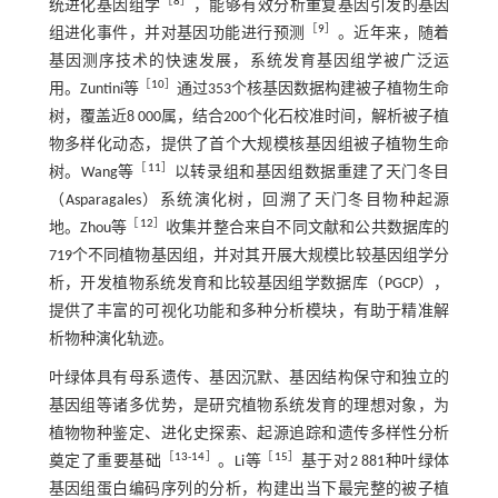
［
8
］
统进化基因组学
，能够有效分析重复基因引发的基因
［
9
］
组进化事件，并对基因功能进行预测
。近年来，随着
基因测序技术的快速发展，系统发育基因组学被广泛运
［
10
］
用。Zuntini等
通过353个核基因数据构建被子植物生命
树，覆盖近8 000属，结合200个化石校准时间，解析被子植
物多样化动态，提供了首个大规模核基因组被子植物生命
［
11
］
树。Wang等
以转录组和基因组数据重建了天门冬目
（Asparagales）系统演化树，回溯了天门冬目物种起源
［
12
］
地。Zhou等
收集并整合来自不同文献和公共数据库的
719个不同植物基因组，并对其开展大规模比较基因组学分
析，开发植物系统发育和比较基因组学数据库（PGCP），
提供了丰富的可视化功能和多种分析模块，有助于精准解
析物种演化轨迹。
叶绿体具有母系遗传、基因沉默、基因结构保守和独立的
基因组等诸多优势，是研究植物系统发育的理想对象，为
植物物种鉴定、进化史探索、起源追踪和遗传多样性分析
［
13
-
14
］
［
15
］
奠定了重要基础
。Li等
基于对2 881种叶绿体
基因组蛋白编码序列的分析，构建出当下最完整的被子植