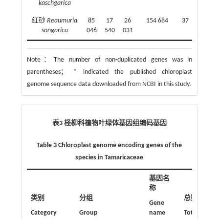
kaschgarica
红砂
Reaumuria
85
17
26
154 684
37（29）
songarica
046
540
031
Note：
The number of non-duplicated genes was in
parentheses； * indicated the published chloroplast
genome sequence data downloaded from NCBI in this study.
表3 柽柳科植物叶绿体基因组编码基因
Table 3 Chloroplast genome encoding genes of the
species in Tamaricaceae
基因名
称
类别
分组
总数
Gene
Category
Group
name
Total