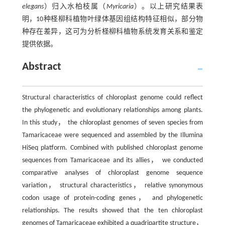
elegans
）归入水柏枝属（
Myricaria
）。以上研究结果表
明，10种柽柳科植物叶绿体基因组结构特征相似，部分物
种存在差异，这可为分析柽柳科植物系统发育关系和鉴定
提供依据。
Abstract
Structural characteristics of chloroplast genome could reflect
the phylogenetic and evolutionary relationships among plants.
In this study， the chloroplast genomes of seven species from
Tamaricaceae were sequenced and assembled by the Illumina
HiSeq platform. Combined with published chloroplast genome
sequences from Tamaricaceae and its allies， we conducted
comparative analyses of chloroplast genome sequence
variation， structural characteristics， relative synonymous
codon usage of protein-coding genes， and phylogenetic
relationships. The results showed that the ten chloroplast
genomes of Tamaricaceae exhibited a quadripartite structure，