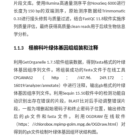
片段文库。使用Illumina高通量测序平台NovaSeq 6000进行
长度为150 bp的双端测序，原始测序数据经Trimmomatic
0.33进行接头修剪与质量过滤，结合FastQC 11.8软件实施序
列质量评估，最终获得高质量clean reads用于后续生物信息
学分析。
1.1.3 柽柳科叶绿体基因组组装和注释
利用GetOrganelle 1.7.5软件组装数据，得到fasta格式的叶绿
体基因组序列文件。将组装成功的fasta文件于在线工具
CPGAWAS2（
http：//47.96. 249.172：
16019/analyzer/annotate
）中进行注释，输出gb格式的叶绿
体基因组序列文件。利用Sequin 15.50软件中的检测功能自
动识别出存在错误的片段，BLAST比对后手动调整错误片
段，一般为增删起始密码子和终止密码子位置，输出修改
后的gb文件和fasta文件。利用OGDRAW在线软件
（
https：//chlorobox.mpimp-golm.mpg.de/OGDraw.html
）对
得到的gb文件绘制叶绿体基因组环状结构图。