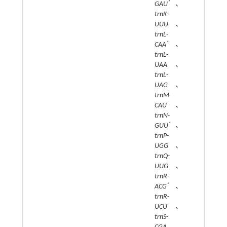
*
GAU
、
trnK
-
UUU、
trnL
-
*
CAA
、
trnL
-
UAA、
trnL
-
UAG、
trnM
-
CAU、
trnN
-
*
GUU
、
trnP
-
UGG、
trnQ
-
UUG、
trnR
-
*
ACG
、
trnR
-
UCU、
trnS
-