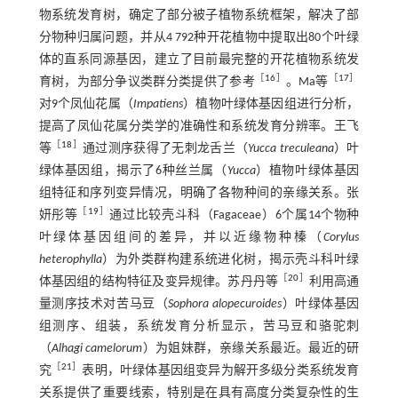
物系统发育树，确定了部分被子植物系统框架，解决了部
分物种归属问题，并从4 792种开花植物中提取出80个叶绿
体的直系同源基因，建立了目前最完整的开花植物系统发
［
16
］
［
17
］
育树，为部分争议类群分类提供了参考
。Ma等
对9个凤仙花属（
Impatiens
）植物叶绿体基因组进行分析，
提高了凤仙花属分类学的准确性和系统发育分辨率。王飞
［
18
］
等
通过测序获得了无刺龙舌兰（
Yucca treculeana
）叶
绿体基因组，揭示了6种丝兰属（
Yucca
）植物叶绿体基因
组特征和序列变异情况，明确了各物种间的亲缘关系。张
［
19
］
妍彤等
通过比较壳斗科（Fagaceae）6个属14个物种
叶绿体基因组间的差异，并以近缘物种榛（
Corylus
heterophylla
）为外类群构建系统进化树，揭示壳斗科叶绿
［
20
］
体基因组的结构特征及变异规律。苏丹丹等
利用高通
量测序技术对苦马豆（
Sophora alopecuroides
）叶绿体基因
组测序、组装，系统发育分析显示，苦马豆和骆驼刺
（
Alhagi camelorum
）为姐妹群，亲缘关系最近。最近的研
［
21
］
究
表明，叶绿体基因组变异为解开多级分类系统发育
关系提供了重要线索，特别是在具有高度分类复杂性的生