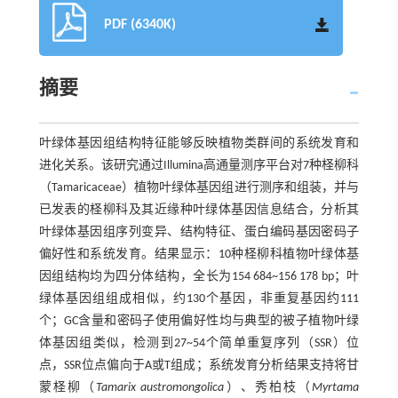
PDF (6340K)
摘要
叶绿体基因组结构特征能够反映植物类群间的系统发育和
进化关系。该研究通过Illumina高通量测序平台对7种柽柳科
（Tamaricaceae）植物叶绿体基因组进行测序和组装，并与
已发表的柽柳科及其近缘种叶绿体基因信息结合，分析其
叶绿体基因组序列变异、结构特征、蛋白编码基因密码子
偏好性和系统发育。结果显示：10种柽柳科植物叶绿体基
因组结构均为四分体结构，全长为154 684~156 178 bp；叶
绿体基因组组成相似，约130个基因，非重复基因约111
个；GC含量和密码子使用偏好性均与典型的被子植物叶绿
体基因组类似，检测到27~54个简单重复序列（SSR）位
点，SSR位点偏向于A或T组成；系统发育分析结果支持将甘
蒙柽柳（
Tamarix austromongolica
）、秀柏枝（
Myrtama