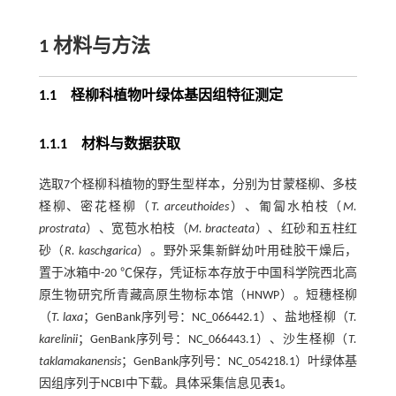
1
材料与方法
1.1
柽柳科植物叶绿体基因组特征测定
1.1.1 材料与数据获取
选取7个柽柳科植物的野生型样本，分别为甘蒙柽柳、多枝
柽柳、密花柽柳（
T. arceuthoides
）、匍匐水柏枝（
M.
prostrata
）、宽苞水柏枝（
M. bracteata
）、红砂和五柱红
砂（
R. kaschgarica
）。野外采集新鲜幼叶用硅胶干燥后，
置于冰箱中-20 ℃保存，凭证标本存放于中国科学院西北高
原生物研究所青藏高原生物标本馆（HNWP）。短穗柽柳
（
T. laxa
；GenBank序列号：NC_066442.1）、盐地柽柳（
T.
karelinii
；GenBank序列号：NC_066443.1）、沙生柽柳（
T.
taklamakanensis
；GenBank序列号：NC_054218.1）叶绿体基
因组序列于NCBI中下载。具体采集信息见
表1
。