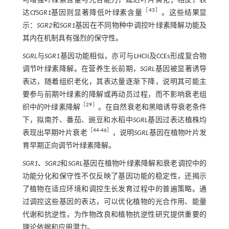
可增强叶绿素含量与光合能力，延迟叶片黄化；相反，表
［
43
］
达
CfSGR1
基因则显著降低叶绿素含量
。这些结果显
示：
SGR2
和
SGR1
基因在不同物种中调控叶绿素降解功能及
其内在机制具有强烈的保守性。
SGRL
与
SGR1
基因功能相似，亦可与LHCII及CCEs形成复合物
调节叶绿素降解。在营养生长前期，
SGRL
基因被显著诱导
表达，随着组织老化，其表达量逐渐下降，说明其可能主
要参与前期叶绿素的降解或再动员过程，而不影响衰老组
［
29
］
织中的叶绿素降解
。在自然衰老和黑暗诱导衰老条件
下，拟南芥、番茄、豌豆和水稻中
SGRL
基因过表达植株均
［
44
-
46
］
表现出早期叶片衰老
，说明
SGRL
基因在植物叶片发
育早期正向调节叶绿素降解。
SGR1
、
SGR2
和
SGRL
基因在植物叶绿素降解和衰老调控中的
功能分化和保守性不仅反映了基因功能的稳定性，还揭示
了植物在适应环境和调控生长发育过程中的普遍策略。通
过调控这些基因的表达，可以优化植物的光合作用、能量
代谢和抗逆性，为作物改良和植物抗逆性研究提供重要的
理论依据和应用潜力。