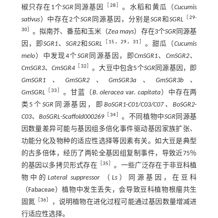
［
28
］
椒只存在1个
SGR
同源基因
。水稻和黄瓜（
Cucumis
［
29
-
sativus
）中存在2个
SGR
同源基因，分别是
SGR
和
SGRL
30
］
。拟南芥、番茄和玉米（
Zea mays
）存在3个
SGR
同源基
［
15
，
29
，
31
］
因，即
SGR1
、
SGR2
和
SGRL
。甜瓜（
Cucumis
melo
）中发现4个
SGR
同源基因，即
CmSGR1
、
CmSGR2
、
［
32
］
CmSGR3
、
CmSGR4
。大豆中包含5个
SGR
同源基因，即
GmSGR1、GmSGR2、GmSGR3a、GmSGR3b、
［
33
］
GmSGRL
。甘蓝（
B. oleracea
var.
capitata
）中存在两
类5个
SGR
同源基因，即
BoSGR1
-
C01/C03/C07、BoSGR2
-
［
34
］
C03、BoSGRL
-
Scaffold000269
。不同植物中
SGR
同源基
因数量差异可能与基因组多倍化事件驱动基因家族扩张、
功能分化及物种的适应性选择等因素有关。如大豆是典型
的古多倍体，经历了两轮全基因组复制事件，导致近75％
［
35
］
的基因以多拷贝形式存在
。一些广泛存在于非豆科植
物中的
Lateral suppressor
（
Ls
）同源基因，在豆科
（Fabaceae）植物中发生丢失，会导致豆科植物根瘤共生
［
36
］
固氮
，说明植物在进化过程可能通过基因数量增减进
行适应性选择。