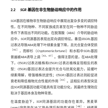
2.2
SGR
基因在非生物胁迫响应中的作用
SGR
基因在植物非生物胁迫响应中展现出复杂多变的调控特
性，在不同物种、不同家族成员甚至在同一物种不同胁迫
条件下表现出不同的功能。在脱落酸（ABA）介导的胁迫响
应中，
SGR
同源基因表现出双向调控特征。番茄
SlSGRL
基因
过表达导致ABA处理下叶绿素含量下降，且光合复合体受损
［
45
］
，而柳杉（
Cryptomeria fortunei
）和水稻中
SGRs
基因
［
43
，
47
］
普遍被ABA诱导上调
。值得注意的是，在ABA处理
下，
CfSGR2
过表达植株和
CfSGR1
过表达植株呈现相反的表
型：
CfSGR2
基因过表达会提升光合与抗氧化能力，延缓叶
绿素降解，增强植株抗逆性；
CfSGR1
基因过表达则起促进
［
43
］
衰老和降低植物光合性能的作用
。这相反的表型突显
出
SGR
同源基因功能可能具有亚功能分化，其最终生理效应
取决于基因本身及物种背景。
在温度胁迫下，
SGR
同源基因的功能存在差异。黑麦草
［
48
］
Lpsgr1
突变体在38 ℃热处理后耐热性减弱
；结缕草