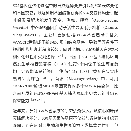
SGR
基因在进化过程中的自然选择变异引起的
SGR
表达变化
和基因突变，以及利用基因编辑获得的
SGR
突变体均会引起
叶绿素降解功能发生改变。例如，粳稻（
O.
sativa
subsp.
japonica
）中
OsSGR
基因启动子活性显著低于籼稻（
O.
sativa
subsp.
indica
），主要原因是粳稻
OsSGR
基因启动子插入
AAAGCTC后形成了新的Dof蛋白结合基序，导致同等条件下
粳稻叶片的衰老程度较轻，同时也揭示了
SGR
基因在2类水
［
24
］
稻进化过程中受到选择
。番茄中
SlSGR1
基因编码区自
然发生单核苷酸替换（T→C）使第3个内含子发生可变剪
切，导致翻译提前终止，使‘绿宝石（LBS）’番茄在果实成
［
25
］
熟时呈现绿色
。苜蓿（
Medicago sativa
）中，利用
CRISPR/Cas9编辑
MsSGR
基因获得的多个
MsSGR
突变体，比
之前开发的
MsSGR
-RNAi转基因株系表现出更优异的叶绿素
［
26
-
27
］
保留能力
。
近年来，针对
SGR
基因家族的研究逐渐深入。除核心的叶绿
素降解功能外，
SGR
基因家族基因不仅参与调控植物叶绿素
降解，还在应对非生物和生物胁迫方面发挥重要作用，但