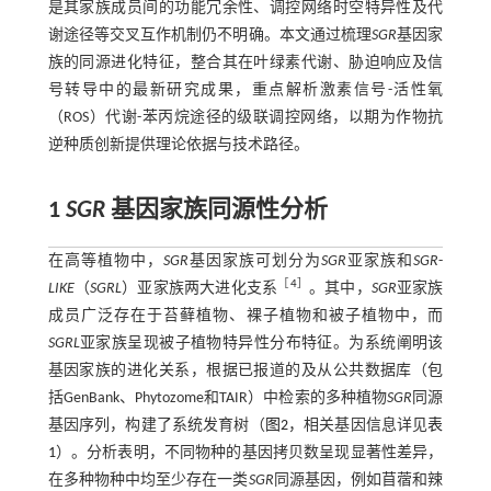
是其家族成员间的功能冗余性、调控网络时空特异性及代
谢途径等交叉互作机制仍不明确。本文通过梳理
SGR
基因家
族的同源进化特征，整合其在叶绿素代谢、胁迫响应及信
号转导中的最新研究成果，重点解析激素信号-活性氧
（ROS）代谢-苯丙烷途径的级联调控网络，以期为作物抗
逆种质创新提供理论依据与技术路径。
1
SGR
基因家族同源性分析
在高等植物中，
SGR
基因家族可划分为
SGR
亚家族和
SGR
-
［
4
］
LIKE
（
SGRL
）亚家族两大进化支系
。其中，
SGR
亚家族
成员广泛存在于苔藓植物、裸子植物和被子植物中，而
SGRL
亚家族呈现被子植物特异性分布特征。为系统阐明该
基因家族的进化关系，根据已报道的及从公共数据库（包
括GenBank、Phytozome和TAIR）中检索的多种植物
SGR
同源
基因序列，构建了系统发育树（
图2
，相关基因信息详见
表
1
）。分析表明，不同物种的基因拷贝数呈现显著性差异，
在多种物种中均至少存在一类
SGR
同源基因，例如苜蓿和辣