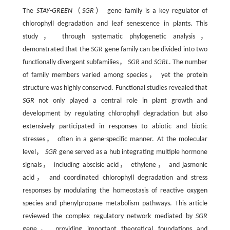
The
STAY
-
GREEN
（
SGR
） gene family is a key regulator of
chlorophyll degradation and leaf senescence in plants. This
study， through systematic phylogenetic analysis，
demonstrated that the
SGR
gene family can be divided into two
functionally divergent subfamilies，
SGR
and
SGRL
. The number
of family members varied among species， yet the protein
structure was highly conserved. Functional studies revealed that
SGR
not only played a central role in plant growth and
development by regulating chlorophyll degradation but also
extensively participated in responses to abiotic and biotic
stresses， often in a gene-specific manner. At the molecular
level，
SGR
gene served as a hub integrating multiple hormone
signals， including abscisic acid， ethylene， and jasmonic
acid， and coordinated chlorophyll degradation and stress
responses by modulating the homeostasis of reactive oxygen
species and phenylpropane metabolism pathways. This article
reviewed the complex regulatory network mediated by
SGR
gene， providing important theoretical foundations and