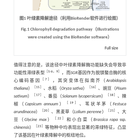
图1 叶绿素降解途径（利用BioRender软件进行绘图）
Fig.1 Chlorophyll degradation pathway（Illustrations
were created using the BioRender software）
Full size
值得注意的是，该途径中叶绿素降解酶功能缺失会导致非
［
5
-
6
，
9
］
功能性滞绿表型
，而
SGR
基因作为脱镁螯合酶的核
［
7
］
心编码基因
，其突变体在拟南芥（
Arabidopsis
［
15
］
［
16
］
thaliana
）
、水稻（
Oryza sativa
）
、豌豆（
Pisum
［
17
］
［
18
］
sativum
）
、番茄（
Solanum lycopersicum
）
、辣
［
19
］
椒（
Capsicum annuum
）
、苇状羊茅（
Festuca
［
20
］
［
21
］
arundinacea
）
、黑麦草（
Lolium perenne
）
、大
［
22
］
豆（
Glycine max
）
和小白菜（
Brassica rapa
ssp.
［
23
］
chinensis
）
等物种中均表现出显著的滞绿特征，凸显
了该基因在叶绿素降解中的枢纽地位。