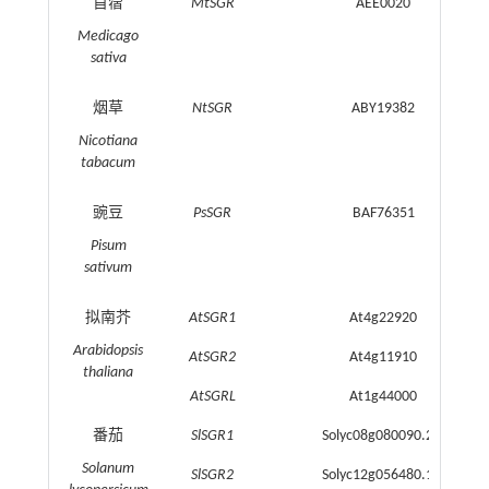
苜蓿
MtSGR
AEE0020
Medicago
sativa
烟草
NtSGR
ABY19382
Nicotiana
tabacum
豌豆
PsSGR
BAF76351
Pisum
sativum
拟南芥
AtSGR1
At4g22920
Arabidopsis
AtSGR2
At4g11910
thaliana
AtSGRL
At1g44000
番茄
SlSGR1
Solyc08g080090.2.1
Solanum
SlSGR2
Solyc12g056480.1.1