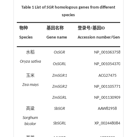
Table 1 List of
SGR
homologous genes from different
species
物种
基因名称
登录号/基因ID
Species
Gene name
Accession number/Gene ID
水稻
OsSGR
NP_001063758
Oryza sativa
OsSGRL
NP_001054370
玉米
ZmSGR1
ACG27475
Zea mays
ZmSGR2
NP_001105771
ZmSGRL
NP_001130909
高粱
SbSGR
AAW82958
Sorghum
SbSGRL
XP_002448084
bicolor