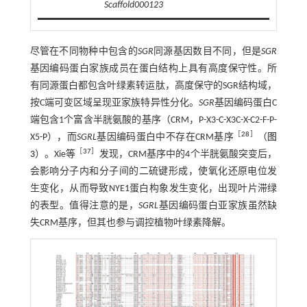
Scaffold000123
尽管在不同物种中包含的
SGR
同源基因数目不同，但是
SGR
基因编码蛋白家族成员在蛋白结构上具有高度保守性。所
有同源蛋白都包含叶绿素转运肽，高度保守的SGR结构域，
按C端可变区域呈现亚家族特异性分化。
SGR
基因编码蛋白C
端包含1个富含半胱氨酸的基序（CRM，P-X3-C-X3C-X-C2-F-P-
［
28
］
X5-P），而
SGRL
基因编码蛋白中不存在CRM基序
（
图
［
37
］
3
）。Xie等
发现，CRM基序中的4个半胱氨酸突变后，
会影响分子内和分子间的二硫键形成，使氧化还原电位发
生变化，从而导致NYE1蛋白构象发生变化，出现叶片滞绿
的表型。值得注意的是，
SGRL
基因编码蛋白亚家族虽然缺
失CRM基序，但其也参与调控植物叶绿素降解。