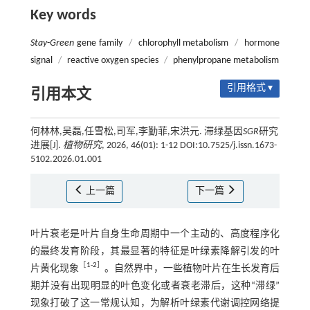
Key words
Stay
-
Green
gene family
/
chlorophyll metabolism
/
hormone
signal
/
reactive oxygen species
/
phenylpropane metabolism
引用格式 ▾
引用本文
何林林,吴磊,任雪松,司军,李勤菲,宋洪元. 滞绿基因
SGR
研究
进展[J].
植物研究
, 2026, 46(01): 1-12 DOI:10.7525/j.issn.1673-
5102.2026.01.001
上一篇
下一篇
叶片衰老是叶片自身生命周期中一个主动的、高度程序化
的最终发育阶段，其最显著的特征是叶绿素降解引发的叶
［
1
-
2
］
片黄化现象
。自然界中，一些植物叶片在生长发育后
期并没有出现明显的叶色变化或者衰老滞后，这种“滞绿”
现象打破了这一常规认知，为解析叶绿素代谢调控网络提