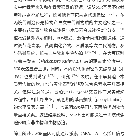
实中叶绿素丧失和花青素积累的延迟，说明
SGR
基因不仅参
［
72
］
与叶绿素降解过程，还可能调节花青素代谢途径
。苯
丙烷代谢途径是植物产生次生代谢物质的主要途径之一，
主要有花青素生物合成途径与木质素合成途径2个分支。当
植物受到外界胁迫时，ROS爆发，激活苯丙烷代谢通路，通
过调节花青素、黄酮类化合物、木质素等次生代谢物，参
［
73
-
75
］
与防御反应，抵抗非生物和生物胁迫
。在大豆接种
豆薯层锈菌（
Phakopsora pachyrhizi
）后的转录组分析中，
SGR
表达显著上调，同时，苯丙烷代谢途径的关键基因（如
［
57
］
［
76
］
PAL
）也受到诱导
。研究
表明，在干旱胁迫下木
质素含量的增加也与黄化表型减轻及光合色素水平升高相
关。值得注意的是，番茄
sgr1#1
~
sgr1#6
突变体在果实成熟
过程中，相比野生型，转色期的苯丙氨酸（phenylalanine）
［
77
］
的水平显著升高
，也说明
SGR
基因与苯丙烷代谢物含
量直接关系。这些结果说明，
SGR
基因可能通过苯丙烷代谢
途径响应非生物和生物胁迫。
综上所述，
SGR
基因可能通过激素（ABA、JA、乙烯）信号