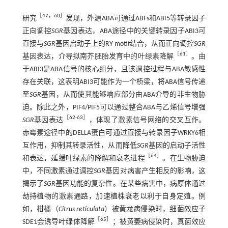
［
47
，
60
］
研究
发现，外源ABA可通过ABFs和ABI5等转录因子
正向调控
SGR
基因表达，ABA途径中的关键转录因子ABI3可
直接与
SGR
基因启动子上的RY motif结合，从而正向调控
SGR
［
61
］
基因表达，介导拟南芥胚胎发育中的叶绿素降解
。由
于ABI3是ABA信号的核心组分，且该调控过程与ABA敏感性
存在关联，这表明ABI3可能作为一个桥梁，将ABA信号传递
至
SGR
基因，从而使其能够响应部分由ABA介导的非生物胁
迫。除此之外，PIF4/PIF5可以通过整合ABA与乙烯信号增强
［
62
-
63
］
SGR
基因表达
，体现了激素信号网络的交叉互作。
赤霉素途径中的DELLA蛋白可通过直接与转录因子WRKY6相
互作用，抑制其转录活性，从而降低
SGR
基因的启动子活性
［
64
］
和表达，延缓叶绿素的降解和衰老进程
。在生物胁迫
中，不同激素通过调控
SGR
基因对病害产生相反的影响，这
揭示了
SGR
基因功能的复杂性。在某些病害中，病原体通过
劫持植物的激素通路，加速植株衰老以利于自身定殖。例
如，柑橘（
Citrus reticulata
）被黄龙病侵染时，细菌效应子
［
65
］
SDE1会诱导叶绿体降解
；被黄萎病侵染时，真菌效应