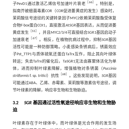
［
66
］
子PevD1通过激活乙烯信号加速叶片衰老
。特别是，
拟南芥被细菌毒素COR（COR促进萎黄症的发生）感染时，
茉莉酸信号途径的关键转录因子MYC2依赖茉莉酸酯受体复
合物F-box蛋白COI1，直接激活
AtSGR
基因表达，从而促进萎
［
55
］
黄症发生
，并且MYC2/3/4可直接结合
SGR1
基因启动子
［
67
］
加速衰老
。相反，在植物抗病过程中，抑制
SGR
基因
活性可能是一种防御策略。小麦感染条锈病后，锈菌效应
子Pst_TTP1与质体硫氧还蛋白TaTrx互作，阻止其向叶绿体
转运；失去TaTrx的催化后，TaSGR1无法由寡聚体活化为单
体，进而抑制叶绿素降解，增强植物对条锈菌（
Puccinia
［
68
］
striiformis
f. sp.
tritici
）抗性
。这些发现说明，
SGR
基因
可能通过ABA、乙烯、赤霉素、茉莉酸等激素信号途径，调
节叶绿素的降解，响应非生物和生物胁迫。
3.2
SGR
基因通过活性氧途径响应非生物和生物胁
迫
叶绿素存在于叶绿体中，而叶绿体是光合作用的发生场