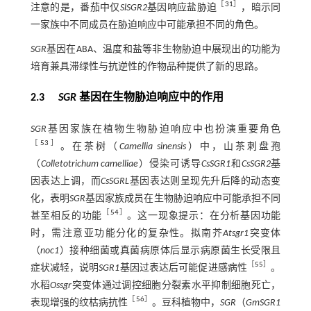
［
31
］
注意的是，番茄中仅
SlSGR2
基因响应盐胁迫
，暗示同
一家族中不同成员在胁迫响应中可能承担不同的角色。
SGR
基因在ABA、温度和盐等非生物胁迫中展现出的功能为
培育兼具滞绿性与抗逆性的作物品种提供了新的思路。
2.3
SGR
基因在生物胁迫响应中的作用
SGR
基因家族在植物生物胁迫响应中也扮演重要角色
［
53
］
。在茶树（
Camellia sinensis
）中，山茶刺盘孢
（
Colletotrichum camelliae
）侵染可诱导
CsSGR1
和
CsSGR2
基
因表达上调，而
CsSGRL
基因表达则呈现先升后降的动态变
化，表明
SGR
基因家族成员在生物胁迫响应中可能承担不同
［
54
］
甚至相反的功能
。这一现象提示：在分析基因功能
时，需注意亚功能分化的复杂性。拟南芥
Atsgr1
突变体
（
noc1
）接种细菌或真菌病原体后显示病原菌生长受限且
［
55
］
症状减轻，说明
SGR1
基因过表达后可能促进感病性
。
水稻
Ossgr
突变体通过调控细胞分裂素水平抑制细胞死亡，
［
56
］
表现增强的纹枯病抗性
。豆科植物中，
SGR
（
GmSGR1