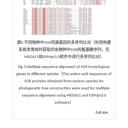
图3 不同物种中
SGR
同源基因的多序列比对（利用构建
系统发育树时获取的各物种中SGR的氨基酸序列，在
MEGA11和ESPript3.0软件中进行多序列比对）
Fig.3 Multiple sequence alignment of
SGR
homologous
genes in different species（The amino acid sequences of
SGR proteins obtained from various species for
phylogenetic tree construction were used for multiple
sequence alignment using MEGA11 and ESPript3.0
software）
Full size