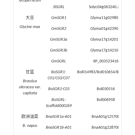
lycopersicum
SlSGRL
Solyc04g063240.2.1
大豆
GmSGR1
Glyma11g02980.1
Glycine max
GmSGR2
Glyma01g42390.1
GmSGR3a
Glyma17g14201.2
GmSGR3b
Glyma17g14210.2
GmSGRL
XP_003523416
甘蓝
BoSGR1-
Bol014983/Bol010654/Bol042063
C01/C03/C07
Brassica
oleracea
var.
BoSGR2-C03
Bol030516
capitata
BoSGRL-
Bol006958
Scaffold000269
欧洲油菜
BnaSGR1a-A01
BnaA01g12570D
B. napus
BnaSGR1b-A01
BnaA01g22870D