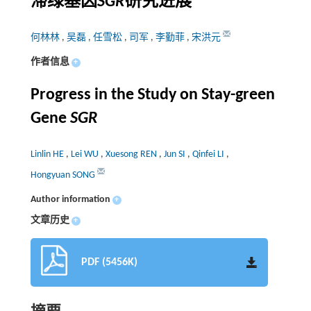
滞绿基因
SGR
研究进展
何林林
,
吴磊
,
任雪松
,
司军
,
李勤菲
,
宋洪元
作者信息
+
Progress in the Study on Stay-green
Gene
SGR
Linlin HE
,
Lei WU
,
Xuesong REN
,
Jun SI
,
Qinfei LI
,
Hongyuan SONG
Author information
+
文章历史
+
PDF (5456K)