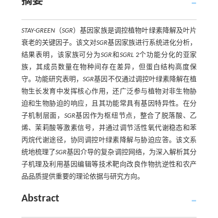
摘要
STAY-GREEN
（
SGR
）基因家族是调控植物叶绿素降解及叶片
衰老的关键因子。该文对
SGR
基因家族进行系统进化分析，
结果表明，该家族可分为
SGR
和
SGRL
2个功能分化的亚家
族，其成员数量在物种间存在差异，但蛋白结构高度保
守。功能研究表明，
SGR
基因不仅通过调控叶绿素降解在植
物生长发育中发挥核心作用，还广泛参与植物对非生物胁
迫和生物胁迫的响应，且其功能常具有基因特异性。在分
子机制层面，
SGR
基因作为枢纽节点，整合了脱落酸、乙
烯、茉莉酸等激素信号，并通过调节活性氧代谢稳态和苯
丙烷代谢途径，协同调控叶绿素降解与胁迫应答。该文系
统地梳理了
SGR
基因介导的复杂调控网络，为深入解析其分
子机理及利用基因编辑等技术靶向改良作物抗逆性和农产
品品质提供重要的理论依据与研究方向。
Abstract