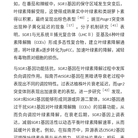
如，在番茄和辣椒中，
SGR1
基因的保守区域发生突变后，
叶绿素降解受阻，这使得成熟果实中叶绿素和类胡萝卜素
［
40
］
得以积累，最终呈现出棕色表型
；豌豆
Pssgr1
突变体
［
17
］
［
41
］
出现种子黄化延迟的现象
。分子机制研究
表
明，
SGR1
与光系统Ⅱ捕光复合体（LHCⅡ）亚基及6种叶绿
素降解酶（CCEs）形成多态性复合物，建立叶绿素降解通
道，将叶绿素a逐步转化为pFCC，加速叶绿素的降解，减轻
有毒物质对细胞的损伤。
与
SGR1
基因功能拮抗，
SGR2
基因在叶绿素降解过程中发挥
负向调控作用。拟南芥
AtSGR2
基因在黑暗诱导衰老过程中
表现出不同的调控特性。过表达植株叶片衰老延迟，而
sgr2
［
42
］
突变体则表现出加速衰老的表型。进一步研究
发现，
SGR1
和
SGR2
基因能够形成同源或异源二聚体，
SGR2
基因通
过干扰
SGR1
基因对叶绿素降解酶（CCEs）的招募功能，从
而负向调控叶绿素降解，在衰老后期，
SGR2
基因上调表
达，减弱
SGR1
基因活性以动态平衡叶绿素降解速率，从而
延缓叶片衰老。例如，在拟南芥中，异源表达
CfSGR2
基因