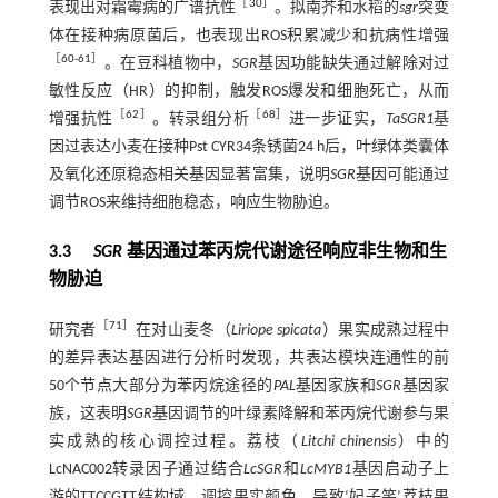
［
30
］
表现出对霜霉病的广谱抗性
。拟南芥和水稻的
sgr
突变
体在接种病原菌后，也表现出ROS积累减少和抗病性增强
［
60
-
61
］
。在豆科植物中，
SGR
基因功能缺失通过解除对过
敏性反应（HR）的抑制，触发ROS爆发和细胞死亡，从而
［
62
］
［
68
］
增强抗性
。转录组分析
进一步证实，
TaSGR1
基
因过表达小麦在接种Pst CYR34条锈菌24 h后，叶绿体类囊体
及氧化还原稳态相关基因显著富集，说明
SGR
基因可能通过
调节ROS来维持细胞稳态，响应生物胁迫。
3.3
SGR
基因通过苯丙烷代谢途径响应非生物和生
物胁迫
［
71
］
研究者
在对山麦冬（
Liriope spicata
）果实成熟过程中
的差异表达基因进行分析时发现，共表达模块连通性的前
50个节点大部分为苯丙烷途径的
PAL
基因家族和
SGR
基因家
族，这表明
SGR
基因调节的叶绿素降解和苯丙烷代谢参与果
实成熟的核心调控过程。荔枝（
Litchi chinensis
）中的
LcNAC002转录因子通过结合
LcSGR
和
LcMYB1
基因启动子上
游的TTCCGTT结构域，调控果实颜色，导致‘妃子笑’荔枝果