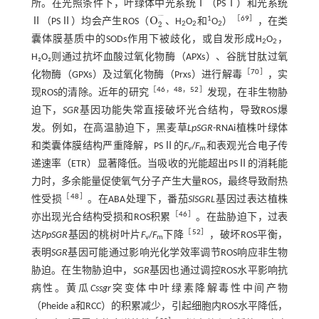
所。在光照条件下，叶绿体中光系统Ⅰ（PSⅠ）和光系统
⋅
−
O
1
［
69
］
Ⅱ（PSⅡ）均会产生ROS（
、H
O
和
O
）
，在类
O
2
·
-
2
2
2
2
囊体膜基质中的SODs作用下被歧化，或自发形成H
O
，
2
2
H₂O₂则通过抗坏血酸过氧化物酶（APXs）、谷胱甘肽过氧
［
70
］
化物酶（GPXs）及过氧化物酶（Prxs）进行解毒
，实
［
46
，
48
，
52
］
现ROS的清除。近年的研究
发现，在非生物胁
迫下，
SGR
基因功能失常直接破坏光合结构，导致ROS爆
发。例如，在高温胁迫下，黑麦草
LpSGR
-RNAi植株叶绿体
和类囊体膜结构严重降解，PSⅡ的
F
/
F
和表观光合电子传
v
m
递速率（ETR）显著降低。当吸收的光能超出PSⅡ的消耗能
力时，多余能量促使氧气分子产生大量ROS，最终导致耐热
［
48
］
性受损
。在ABA处理下，番茄
SlSGRL
基因过表达植株
［
46
］
亦出现光合结构受损和ROS积累
。在盐胁迫下，过表
［
52
］
达
PpSGR
基因的桃树叶片
F
/
F
下降
，破坏ROS平衡，
v
m
表明
SGR
基因可能通过影响光化学效率调节ROS响应非生物
胁迫。在生物胁迫中，
SGR
基因也通过调控ROS水平影响抗
病性。黄瓜
Cssgr
突变体中叶绿素降解毒性中间产物
（Pheide a和RCC）的积累减少，引起细胞内ROS水平降低，