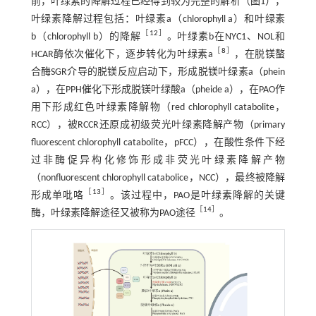
前，叶绿素的降解过程已经得到较为完整的解析（
图1
），
叶绿素降解过程包括：叶绿素a（chlorophyll a）和叶绿素
［
12
］
b（chlorophyll b）的降解
。叶绿素b在NYC1、NOL和
［
8
］
HCAR酶依次催化下，逐步转化为叶绿素a
，在脱镁螯
合酶SGR介导的脱镁反应启动下，形成脱镁叶绿素a（phein
a），在PPH催化下形成脱镁叶绿酸a（pheide a），在PAO作
用下形成红色叶绿素降解物（red chlorophyll catabolite，
RCC），被RCCR还原成初级荧光叶绿素降解产物（primary
fluorescent chlorophyll catabolite，pFCC），在酸性条件下经
过非酶促异构化修饰形成非荧光叶绿素降解产物
（nonfluorescent chlorophyll catabolice，NCC），最终被降解
［
13
］
形成单吡咯
。该过程中，PAO是叶绿素降解的关键
［
14
］
酶，叶绿素降解途径又被称为PAO途径
。