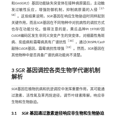
和
GmSGR2
）基因功能缺失突变体在接种病原菌后，主动触
［
57
-
发过敏性反应，增强防御机制，抑制病原菌的入侵
58
］
。这些结果说明，
SGR
基因在响应生物胁迫时同样起到
关键作用，而且
SGR
基因在不同物种中对抗病性的调控方式
也存在功能分化。值得注意的是，黄瓜品种PI 197087因
CsSGR
编码区发生非同义突变产生的突变体，对细菌性角斑
［
30
］
病、炭疽病和霜霉病具有广谱抗性
，通过CRISPR/Cas9
［
59
］
敲除
CsSGR
基因，霜霉病抗性增强
。然而，
SGR
基因在
其他物种中是否具备广谱抗病功能尚不清楚。
3
SGR
基因调控各类生物学代谢机制
解析
SGR
基因在植物抗病和抗逆调控中发挥重要作用，其可能通
过激素、活性氧及苯丙烷途径，调节叶绿素降解，响应非
生物和生物胁迫。
3.1
SGR
基因通过激素途径响应非生物和生物胁迫