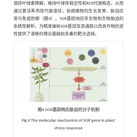
调控叶绿素降解，维持叶绿体稳定性和ROS代谢稳态，从而
通过激活苯丙烷代谢途径，协调植物的生长发育、胁迫应
答与免疫防御（
图4
）。
SGR
基因响应非生物和生物胁迫的
系统性解析，为精准操纵
SGR
基因及其通路以改良作物抗逆
性提供了清晰的理论基础和多重的靶点选择。
图4
SGR
基因响应胁迫的分子机制
Fig.4 The molecular mechanism of
SGR
gene in plant
stress response