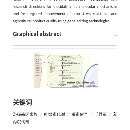
research directions for elucidating its molecular mechanisms
and for targeted improvement of crop stress resistance and
agricultural product quality using gene-editing technologies.
Graphical abstract
关键词
滞绿基因家族
/
叶绿素代谢
/
激素信号
/
活性氧
/
苯
丙烷代谢