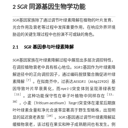
2
SGR
同源基因生物学功能
SGR
基因家族除了通过调节叶绿素降解在植物的叶片发育、
光合作用及衰老等过程中发挥重要作用，在响应外界环境
胁迫的关键生理过程中也扮演不可或缺的角色。
2.1
SGR
基因参与叶绿素降解
SGR
基因家族在叶绿素降解过程中展现出多层次调控特性，
在调控植物衰老中具有核心地位。
SGR1
基因作为叶绿素降
解途径中的正向调控因子，通过编码脱镁螯合酶促进叶绿
［
7
］
素降解
。在拟南芥中，过表达
AtSGR1
（At4g22920）基
因导致叶片早衰黄化，而
nye1
-
1
突变体则呈现滞绿表型
［
15
］
［
13
，
。这种功能保守性在单子叶植物中同样存在
38
］
，小麦（
Triticum aestivum
）
Tasgr1
突变体在灌浆后期旗
叶叶绿素含量和净光合速率显著高于野生型植株，出现明
［
39
］
显的延迟衰老表型
。
SGR1
基因通过调节叶绿素降解延
缓植物衰老，该过程在果实和种子成熟期间也有发生。例