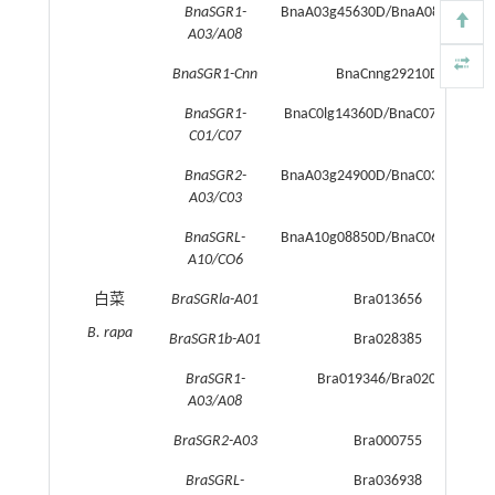
BnaSGR1-
BnaA03g45630D/BnaA08g10510
A03/A08
BnaSGR1-Cnn
BnaCnng29210D
BnaSGR1-
BnaC0lg14360D/BnaC07g37710D
C01/C07
BnaSGR2-
BnaA03g24900D/BnaC03g72930
A03/C03
BnaSGRL-
BnaA10g08850D/BnaC06g00560
A10/CO6
白菜
BraSGRla-A01
Bra013656
B. rapa
BraSGR1b-A01
Bra028385
BraSGR1-
Bra019346/Bra020829
A03/A08
BraSGR2-A03
Bra000755
BraSGRL-
Bra036938