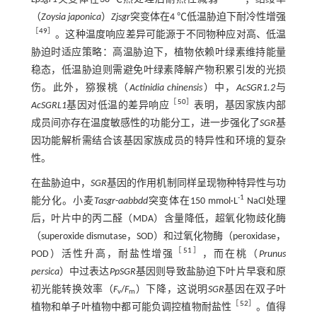
（
Zoysia japonica
）
Zjsgr
突变体在4 ℃低温胁迫下耐冷性增强
［
49
］
。这种温度响应差异可能源于不同物种应对高、低温
胁迫时适应策略：高温胁迫下，植物依赖叶绿素维持能量
稳态，低温胁迫则需避免叶绿素降解产物积累引发的光损
伤。此外，猕猴桃（
Actinidia chinensis
）中，
AcSGR1.2
与
［
50
］
AcSGRL1
基因对低温的差异响应
表明，基因家族内部
成员间亦存在温度敏感性的功能分工，进一步强化了
SGR
基
因功能解析需结合该基因家族成员的特异性和环境的复杂
性。
在盐胁迫中，
SGR
基因的作用机制同样呈现物种特异性与功
-1
能分化。小麦
Tasgr
-
aabbdd
突变体在150 mmol·L
NaCl处理
后，叶片中的丙二醛（MDA）含量降低，超氧化物歧化酶
（superoxide dismutase，SOD）和过氧化物酶（peroxidase，
［
51
］
POD）活性升高，耐盐性增强
，而在桃（
Prunus
persica
）中过表达
PpSGR
基因则导致盐胁迫下叶片早衰和原
初光能转换效率（
F
/
F
）下降，这说明
SGR
基因在双子叶
v
m
［
52
］
植物和单子叶植物中都可能负调控植物耐盐性
。值得