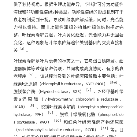
供了独特视角。根据生理功能差异，“滞绿”可分为功能性
滞绿和非功能性滞绿2种类型。功能性滞绿的形成机制在于
衰老机制受到干扰，导致叶绿素降解延缓，同时，光合能
力得以维持。而非功能性滞绿的植株叶绿体结构相对完
整，叶绿素降解受阻，叶片黄化延迟，光合能力并无显著
变化，这种现象与叶绿素降解途径关键基因的突变直接相
［
3
］
关
。
叶绿素降解是叶片衰老的标志之一，它与蛋白质降解、细
胞器解体等过程紧密偶联，共同构成高度协同、有序的衰
［
4
］
老程序
。该过程涉及到的叶绿素降解酶主要包括：叶
［
5
-
6
］
绿素b还原酶（chlorophyll b reductase，NYC1/NOL）
、
［
7
］
脱镁螯合酶（Mg-dechelatase，SGR）
、7-羟甲基叶绿
素a还原酶（7-hydroxymethyl chlorophyll a reductase，
［
8
］
HCAR）
、脱镁叶绿素水解酶（pheophytin pheophorbide
［
9
］
hydrolase，PPH）
、脱镁叶绿酸氧化酶（pheophorbide
［
10
］
a oxygenase，PAO）
和红色叶绿素降解产物还原酶
［
11
］
（red chlorophyll catabolite reductase，RCCR）
等。目