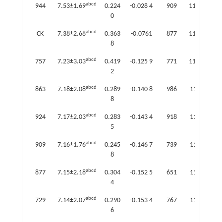
abcd
944
7.53±1.69
0.224
-0.028 4
909
11.90±3.09
0
abcd
CK
7.38±2.68
0.363
-0.0761
877
11.83±2.49
8
abcd
757
7.23±3.03
0.419
-0.125 9
771
11.80±3.82
2
abcd
863
7.18±2.08
0.289
-0.140 8
986
11.72±4.14
8
abcd
924
7.17±2.03
0.283
-0.143 4
918
11.71±2.67
5
abcd
909
7.16±1.76
0.245
-0.146 7
739
11.67±3.04
8
abcd
877
7.15±2.18
0.304
-0.152 5
651
11.66±4.10
4
abcd
729
7.14±2.07
0.290
-0.153 4
767
11.58±2.54
6