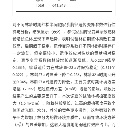
Total
641.243
对不同林龄时期红松半同胞家系胸径遗传变异参数进行估
算与分析，结果显示（
表2
），参试家系胸径变异系数随林
龄增长总体呈现下降趋势，表明试验林初期整体离散程度
较高，后期趋于稳定。遗传变异系数在不同林龄时期存在
一定波动，但变幅较小，遗传效应对性状的贡献相对稳
定。表型变异系数随林龄增长逐渐降低，从0.227 9降至
0.188 6。家系遗传力在林龄18~23 a时保持稳定（0.319至
0.322），林龄27 a时显著下降至0.238，林龄32 a时期回升
至0.346。林龄27 a时遗传力降低，主要受该时期环境方差
增幅（7.997）超过遗传方差（0.268）增幅的影响。导致此
结果产生的主要原因在于，本次调查的试验林初植密度较
大（1.5 m×2 m），随着林龄增长，过高的栽植密度导致个
体间对光照、水分、养分的竞争逐步激烈，这种强烈的竞
争压力增加了林分内的微环境异质性，从而导致环境方差
2
（
σ
）的显著增加，这较大程度地削弱遗传效应占比。而
σ
e
2
e