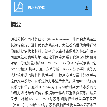
PDF (639K)
摘要
通过分析不同林龄红松（
Pinus koraiensis
）半同胞家系径生
长遗传变异，进行优良家系选择，为红松高世代育种群体
的组建提供优良材料。该研究以吉林省露水河林业有限公
司国家红松良种基地内红松半同胞家系子代测定林为研究
对象，分别测量林龄18、23、27、32 a的34个参试家系（包
含1个对照）胸径，通过方差分析、Duncan法多重比较等方
法比较家系间胸径性状差异性，根据方差分量计算表型与
遗传变异系数、家系遗传力等遗传参数，采用BLUP法估算
家系育种值，通过TOPSIS法对不同林龄时期参试家系的育
种潜力进行综合评价，根据综合排名筛选优良家系。结果
显示：林龄18、23、27 a时家系间胸径性状差异不显著
（
P
>0.05）；林龄32 a时，家系间胸径性状差异达显著水平