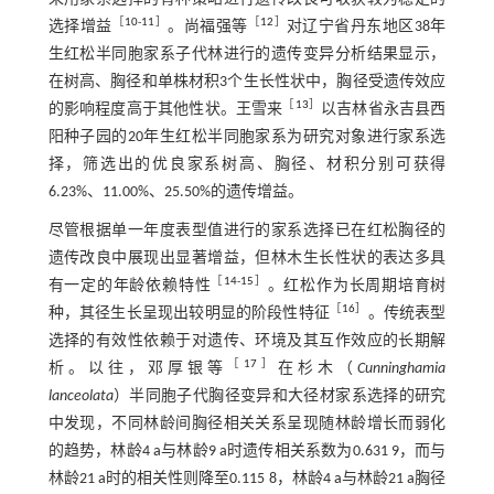
［
10
-
11
］
［
12
］
选择增益
。尚福强等
对辽宁省丹东地区38年
生红松半同胞家系子代林进行的遗传变异分析结果显示，
在树高、胸径和单株材积3个生长性状中，胸径受遗传效应
［
13
］
的影响程度高于其他性状。王雪来
以吉林省永吉县西
阳种子园的20年生红松半同胞家系为研究对象进行家系选
择，筛选出的优良家系树高、胸径、材积分别可获得
6.23%、11.00%、25.50%的遗传增益。
尽管根据单一年度表型值进行的家系选择已在红松胸径的
遗传改良中展现出显著增益，但林木生长性状的表达多具
［
14
-
15
］
有一定的年龄依赖特性
。红松作为长周期培育树
［
16
］
种，其径生长呈现出较明显的阶段性特征
。传统表型
选择的有效性依赖于对遗传、环境及其互作效应的长期解
［
17
］
析。以往，邓厚银等
在杉木（
Cunninghamia
lanceolata
）半同胞子代胸径变异和大径材家系选择的研究
中发现，不同林龄间胸径相关关系呈现随林龄增长而弱化
的趋势，林龄4 a与林龄9 a时遗传相关系数为0.631 9，而与
林龄21 a时的相关性则降至0.115 8，林龄4 a与林龄21 a胸径