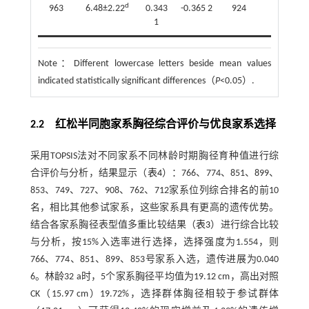
d
963
6.48±2.22
0.343
-0.365 2
924
10.47±3.
1
Note：
Different lowercase letters beside mean values
indicated statistically significant differences（
P
<0.05）.
2.2
红松半同胞家系胸径综合评价与优良家系选择
采用TOPSIS法对不同家系不同林龄时期胸径育种值进行综
合评价与分析，结果显示（
表4
）：766、774、851、899、
853、749、727、908、762、712家系位列综合排名的前10
名，相比其他参试家系，这些家系具有更高的遗传优势。
结合各家系胸径表型值多重比较结果（
表3
）进行综合比较
与分析，按15%入选率进行选择，选择强度为1.554，则
766、774、851、899、853号家系入选，遗传进展为0.040
6。林龄32 a时，5个家系胸径平均值为19.12 cm，高出对照
CK（15.97 cm）19.72%，选择群体胸径相较于参试群体