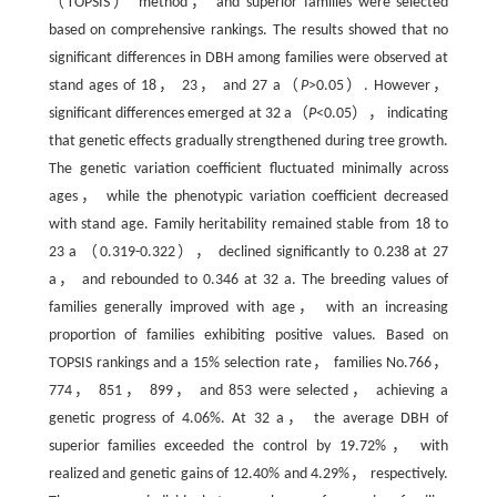
（TOPSIS） method， and superior families were selected
based on comprehensive rankings. The results showed that no
significant differences in DBH among families were observed at
stand ages of 18， 23， and 27 a（
P
>0.05）. However，
significant differences emerged at 32 a（
P
<0.05）， indicating
that genetic effects gradually strengthened during tree growth.
The genetic variation coefficient fluctuated minimally across
ages， while the phenotypic variation coefficient decreased
with stand age. Family heritability remained stable from 18 to
23 a （0.319-0.322）， declined significantly to 0.238 at 27
a， and rebounded to 0.346 at 32 a. The breeding values of
families generally improved with age， with an increasing
proportion of families exhibiting positive values. Based on
TOPSIS rankings and a 15% selection rate， families No.766，
774， 851， 899， and 853 were selected， achieving a
genetic progress of 4.06%. At 32 a， the average DBH of
superior families exceeded the control by 19.72%， with
realized and genetic gains of 12.40% and 4.29%， respectively.