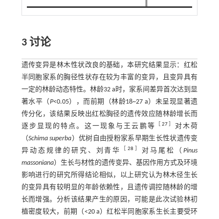
3
讨论
遗传变异是林木性状改良的基础，本研究结果显示：红松
半同胞家系的胸径性状存在较为丰富的变异，且变异具有
一定的林龄动态特性。林龄32 a时，家系间差异首次达到显
著水平（
P
<0.05），而前期（林龄18~27 a）未呈现显著遗
传分化，该结果反映出红松胸径的遗传效应随林龄增长而
［
27
］
逐步显现的特点。这一现象与王云鹏等
对木荷
（
Schima superba
）优树自由授粉家系早期生长性状遗传变
［
28
］
异动态规律的研究、刘青华
对马尾松（
Pinus
massoniana
）生长与材性的遗传变异、基因作用方式及环境
影响进行的研究所得结论相似，以上研究认为林木径生长
的变异具有较明显的年龄依赖性，且遗传调控随林龄的增
长而增强。分析该结果产生的原因，可能是此次试验林初
植密度较大，前期（<20 a）红松半同胞家系生长主要受环