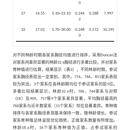
0
0
27
14.55
5.10~23.10
0.244
0.268
7.997
0.035
2
6
32
17.01
5.70~30.00
0.248
0.572
10.295
0.044
0
5
对不同林龄时期各家系胸径均值进行排序，采用Duncan法
对家系间差异显著的林龄32 a胸径进行多重比较，并对家系
育种值进行估算，结果显示（
表3
），不同林龄时期，参试
家系胸径表现出一定差别，其中，774、766、851家系表现
较为突出，3个家系在各林龄期均位于参试家系的前5位。
多重比较结果显示，林龄32 a时，766、744家系与对照
（CK）及909、757等9个家系差异显著，平均胸径最高的
766家系与近半数家系（15个家系）存在显著差异。育种值
排序与各家系胸径表现基本保持一致，随林龄增长，参试
家系育种值总体呈现优化趋势，正值家系数量有所增加。
林龄18 a时，16个家系育种值为正值，占参试家系的