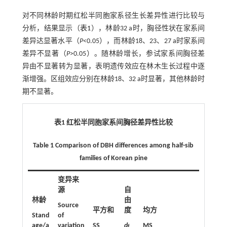
对不同林龄时期红松半同胞家系径生长差异性进行比较与
分析，结果显示（
表1
），林龄32 a时，胸径性状在家系间
差异达显著水平（
P
<0.05），而林龄18、23、27 a时家系间
差异不显著（
P
>0.05）。随林龄增长，参试家系间胸径差
异由不显著转为显著，表明遗传效应在林木生长过程中逐
渐增强。区组效应分别在林龄18、32 a时显著，其他林龄时
期不显著。
表1 红松半同胞家系间胸径差异性比较
Table 1 Comparison of DBH differences among half-sib
families of Korean pine
变异来
源
自
林龄
由
Source
平方和
度
均方
Stand
of
age/a
variation
SS
d
MS