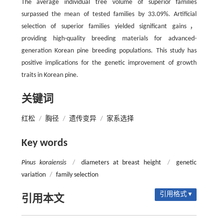
The average individual tree volume of superior families
surpassed the mean of tested families by 33.09%. Artificial
selection of superior families yielded significant gains，
providing high-quality breeding materials for advanced-
generation Korean pine breeding populations. This study has
positive implications for the genetic improvement of growth
traits in Korean pine.
关键词
红松
/
胸径
/
遗传变异
/
家系选择
Key words
Pinus koraiensis
/
diameters at breast height
/
genetic
variation
/
family selection
引用格式 ▾
引用本文