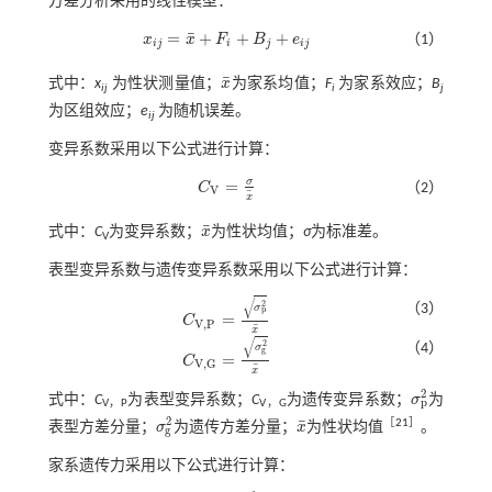
方差分析采用的线性模型：
¯
=
+
+
+
x
x
F
B
e
（1）
x
i
j
=
x
¯
+
F
i
+
B
j
+
e
i
j
i
j
i
j
i
j
¯
式中：
x
为性状测量值；
x
为家系均值；
F
为家系效应；
B
x
¯
ij
i
j
为区组效应；
e
为随机误差。
ij
变异系数采用以下公式进行计算：
σ
=
C
（2）
C
V
=
σ
x
¯
V
¯
x
¯
式中：
C
为变异系数；
x
为性状均值；
σ
为标准差。
x
¯
V
表型变异系数与遗传变异系数采用以下公式进行计算：
√
2
（3）
σ
p
=
C
C
V
,
P
=
σ
p
2
x
¯
V
,
P
¯
x
√
2
（4）
σ
g
=
C
C
V
,
G
=
σ
g
2
x
¯
V
,
G
¯
x
2
式中：
C
为表型变异系数；
C
为遗传变异系数；
σ
为
σ
p
2
p
V，P
V，G
2
¯
［
21
］
表型方差分量；
σ
为遗传方差分量；
x
为性状均值
。
σ
g
2
x
¯
g
家系遗传力采用以下公式进行计算：