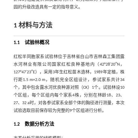
园的升级改造具有一定的指导意义。
1
材料与方法
1.1
试验林概况
红松半同胞家系试验林位于吉林省白山市吉林森工集团露
水河林业有限公司国家红松良种基地内（42°28′20″N，
127°47′23″E），采用3年生红松苗木造林，1989年定植，株
行距1.5 m×2.0 m，随机完全区组设计，参试家系共计34
个，其中包含露水河优良种源对照（CK）1个。试验林设10
个区组，每个区组内每个家系4株，分别在林龄18、23、
27、32 a时，对各参试家系全部个体的胸径进行测量，本次
试验选取目前保存较为完整的9个区组进行分析。
1.2
数据分析方法