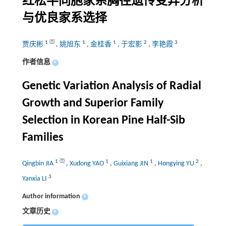
红松半同胞家系胸径遗传变异分析
与优良家系选择
1
1
1
2
3
贾庆彬
,
姚旭东
,
金桂香
,
于宏影
,
李艳霞
作者信息
+
Genetic Variation Analysis of Radial
Growth and Superior Family
Selection in Korean Pine Half-Sib
Families
1
1
1
2
Qingbin JIA
,
Xudong YAO
,
Guixiang JIN
,
Hongying YU
,
3
Yanxia LI
Author information
+
文章历史
+