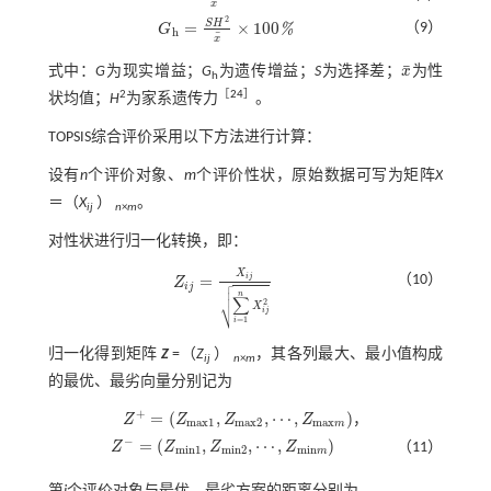
¯
x
2
S
H
=
×
100
（9）
%
G
G
h
=
S
H
2
x
¯
×
100
%
h
¯
x
¯
式中：
G
为现实增益；
G
为遗传增益；
S
为选择差；
x
为性
x
¯
h
2
［
24
］
状均值；
H
为家系遗传力
。
TOPSIS综合评价采用以下方法进行计算：
设有
n
个评价对象、
m
个评价性状，原始数据可写为矩阵
X
＝（
X
）
。
ij
n
×
m
对性状进行归一化转换，即：
X
i
j
=
（10）

Z
Z
i
j
=
X
i
j
∑
i
=
1
n
X
i
j
2

i
j

n
∑
2
⎷
X
i
j
=
1
i
归一化得到矩阵
Z
=（
Z
）
，其各列最大、最小值构成
ij
n
×
m
的最优、最劣向量分别记为
+
=
(
,
,
⋯
,
)
Z
Z
Z
Z
，
m
a
x
1
m
a
x
2
m
a
x
m
Z
+
=
(
Z
m
a
x
1
,
Z
m
a
x
2
,
⋯
,
Z
m
a
x
m
)
−
=
(
,
,
⋯
,
)
Z
Z
Z
Z
（11）
m
i
n
1
m
i
n
2
m
i
n
m
Z
-
=
(
Z
m
i
n
1
,
Z
m
i
n
2
,
⋯
,
Z
m
i
n
m
)