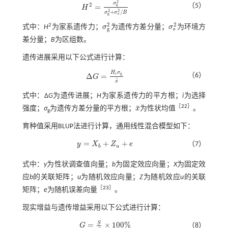
2
σ
2
g
（5）
=
H
H
2
=
σ
g
2
σ
g
2
+
σ
e
2
/
B
2
2
+
/
σ
σ
B
e
g
2
2
2
式中：
H
为家系遗传力；
σ
为遗传方差分量；
σ
为环境方
σ
g
2
σ
e
2
e
g
差分量；
B
为区组数。
遗传进展采用以下公式进行计算：
H
σ
g
i
Δ
=
（6）
G
Δ
G
=
H
i
σ
g
x
¯
¯
x
式中：Δ
G
为遗传进展；
H
为家系遗传力的平方根；
i
为选择
¯
［
22
］
强度；
σ
为遗传方差分量的平方根；
x
为性状均值
。
x
¯
g
育种值采用BLUP法进行计算，通用线性混合模型如下：
=
+
+
y
X
Z
e
（7）
y
=
X
b
+
Z
u
+
e
b
u
式中：
y
为性状调查值向量；
b
为固定效应向量；
X
为固定效
应
b
的关联矩阵；
u
为随机效应向量；
Z
为随机效应
u
的关联
［
23
］
矩阵；
e
为随机误差向量
。
现实增益与遗传增益采用以下公式进行计算：
S
=
×
100
%
G
（8）
G
=
S
x
¯
×
100
%