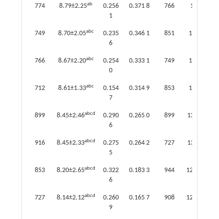
ab
774
8.79±2.25
0.256
0.371 8
766
14.26±3.2
1
abc
749
8.70±2.05
0.235
0.346 1
851
13.61±2.5
6
abc
766
8.67±2.20
0.254
0.333 1
749
13.42±3.1
0
abc
712
8.61±1.33
0.154
0.314 9
853
13.34±3.2
7
abcd
899
8.45±2.46
0.290
0.265 0
899
13.25±3.23
6
abcd
916
8.45±2.33
0.275
0.264 2
727
13.22±2.60
5
abcd
853
8.20±2.65
0.322
0.183 3
944
12.76±3.00
6
abcd
727
8.14±2.12
0.260
0.165 7
908
12.50±4.35
9