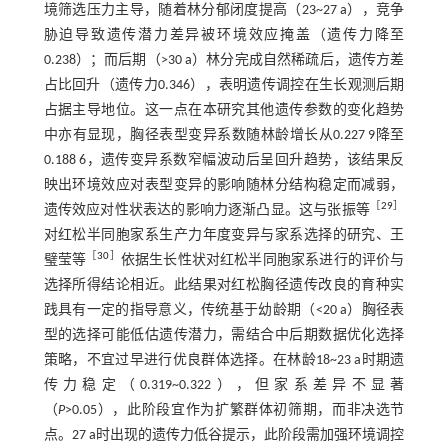
境筛选压力主导，随着林分郁闭度提高（23~27 a），竞争
胁迫导致遗传潜力差异被环境效应掩盖（遗传力降至
0.238）；而后期（>30 a）林分完成自然稀疏后，遗传方差
占比回升（遗传力0.346），表明遗传调控在生长观测后期
占据主导地位。这一点在本研究其他遗传参数的变化趋势
中亦有显现，胸径表型变异系数随林龄增长从0.227 9降至
0.188 6，遗传变异系数窄幅波动后呈回升趋势，该结果反
映出环境效应对表型变异的影响随林分结构稳定而减弱，
［
29
］
遗传效应对性状表达的影响力逐渐凸显。这与张振等
对红松半同胞家系生产力年度变异与家系选择的研究、王
［
30
］
璧莹等
依据生长性状对红松半同胞家系进行的评价与
选择所得结论相近。此结果对红松胸径遗传改良的育种实
践具有一定的指导意义，传统基于幼龄期（<20 a）胸径表
型的选择可能低估遗传潜力，需结合中后期数据优化选择
策略，不宜过早进行优良群体选择。在林龄18~23 a时期遗
传力稳定（0.319~0.322），但家系差异不显著
（
P
>0.05），此阶段宜作为扩繁群体初筛期，而非决选节
点。27 a时出现的遗传力低谷提示，此阶段需加强环境调控