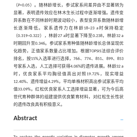
（
P
<0.05）。随林龄增长，参试家系间差异由不显著转为
显著，表明遗传效应在林木生长过程中逐渐增强。遗传变
异系数在不同林龄时期波动较小，表型变异系数随林龄增
长逐渐降低。家系遗传力在林龄18~23 a时保持稳定
（0.319~0.322），林龄27 a时显著下降至0.238，林龄32 a
时期回升至0.346。参试家系育种值随林龄增长总体呈现优
化趋势，正值家系数量占比增加。根据TOPSIS法综合评价
排名，按15%入选率进行选择，766、774、851、899、853
号家系入选，人工选择可获得4.06%的遗传进展。林龄32 a
时，优良家系平均胸径值高出对照19.72%，现实增益
12.40%、遗传增益4.29%，平均单株材积高出参试家系平均
值33.09%。红松优良家系人工选择增益显著，可为今后高
世代育种群体的组建提供优良繁育材料，对红松生长性状
的遗传改良具有积极意义。
Abstract