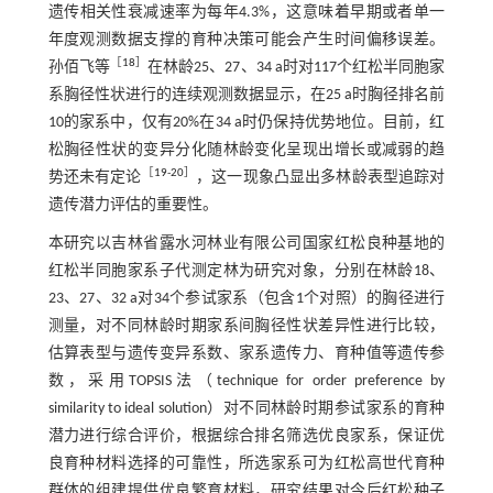
遗传相关性衰减速率为每年4.3%，这意味着早期或者单一
年度观测数据支撑的育种决策可能会产生时间偏移误差。
［
18
］
孙佰飞等
在林龄25、27、34 a时对117个红松半同胞家
系胸径性状进行的连续观测数据显示，在25 a时胸径排名前
10的家系中，仅有20%在34 a时仍保持优势地位。目前，红
松胸径性状的变异分化随林龄变化呈现出增长或减弱的趋
［
19
-
20
］
势还未有定论
，这一现象凸显出多林龄表型追踪对
遗传潜力评估的重要性。
本研究以吉林省露水河林业有限公司国家红松良种基地的
红松半同胞家系子代测定林为研究对象，分别在林龄18、
23、27、32 a对34个参试家系（包含1个对照）的胸径进行
测量，对不同林龄时期家系间胸径性状差异性进行比较，
估算表型与遗传变异系数、家系遗传力、育种值等遗传参
数，采用TOPSIS法（technique for order preference by
similarity to ideal solution）对不同林龄时期参试家系的育种
潜力进行综合评价，根据综合排名筛选优良家系，保证优
良育种材料选择的可靠性，所选家系可为红松高世代育种
群体的组建提供优良繁育材料，研究结果对今后红松种子