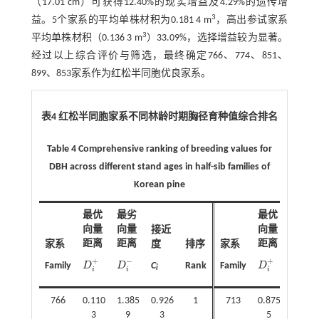
（17.01 cm）可获得12.40%的现实增益及4.29%的遗传增
3
益。5个家系的平均单株材积为0.181 4 m
，高出参试家系
3
平均单株材积（0.136 3 m
）33.09%，选择增益较为显著。
经过以上综合评价与筛选，最终确定766、774、851、
899、853家系作为红松半同胞优良家系。
表4 红松半同胞家系不同林龄时期胸径育种值综合排名
Table 4 Comprehensive ranking of breeding values for
DBH across different stand ages in half-sib families of
Korean pine
最优
最劣
最优
最劣
向量
向量
向量
向量
接近
距离
距离
距离
距离
家系
度
排序
家系
+
−
+
−
D
D
D
D
Family
C
Rank
Family
D
i
+
D
i
-
D
i
+
D
i
-
i
i
i
i
i
766
0.110
1.385
0.926
1
713
0.875
0.585
3
9
3
5
8