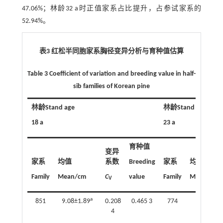
47.06%；林龄32 a时正值家系占比提升，占参试家系的
52.94%。
表3 红松半同胞家系胸径变异分析与育种值估算
Table 3 Coefficient of variation and breeding value in half-
sib families of Korean pine
林龄Stand age
林龄Stand age
18 a
23 a
育种值
变异
家系
均值
系数
Breeding
家系
均值
Family
Mean/cm
C
value
Family
Mean/cm
V
a
851
9.08±1.89
0.208
0.465 3
774
14.42±2.
4