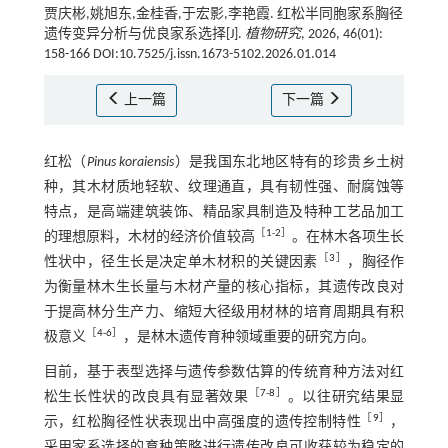
贾庆彬,姚旭东,金桂香,于宏影,李艳霞. 红松半同胞家系胸径
遗传变异分析与优良家系选择[J].
植物研究
, 2026, 46(01):
158-166 DOI:10.7525/j.issn.1673-5102.2026.01.014
上一篇
下一篇
红松（
Pinus koraiensis
）是我国东北地区特有的珍贵乡土树
种，其木材质地轻软、纹理通直，具有韧性强、耐腐蚀等
特点，是高端建筑装饰、精品家具制造及特种工艺品加工
［
1
-
2
］
的理想原料，木材的经济价值较高
。在林木各项生长
［
3
］
性状中，径生长是决定单木材积的关键因素
，胸径作
为衡量林木生长量与木材产量的核心指标，其遗传改良对
于提高林分生产力、缩短大径级用材林的培育周期具有积
［
4
-
6
］
极意义
，是林木遗传育种领域重要的研究方向。
目前，基于表型选择与遗传参数估算的传统育种方法对红
［
7
-
8
］
松生长性状的改良具有显著效果
。以往研究结果显
［
9
］
示，红松胸径性状表现出中高强度的遗传控制特性
，
采用家系选择的育种策略进行遗传改良可收获较为稳定的