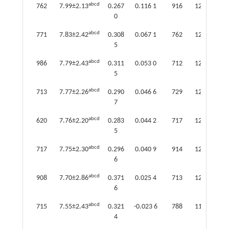
abcd
762
7.99±2.13
0.267
0.116 1
916
12.48±2.77
0
abcd
771
7.83±2.42
0.308
0.067 1
762
12.35±2.82
5
abcd
986
7.79±2.43
0.311
0.053 0
712
12.29±2.04
5
abcd
713
7.77±2.26
0.290
0.046 6
729
12.26±2.94
7
abcd
620
7.76±2.20
0.283
0.044 2
717
12.07±2.72
5
abcd
717
7.75±2.30
0.296
0.040 9
914
12.06±3.57
6
abcd
908
7.70±2.86
0.371
0.025 4
713
12.05±2.75
6
abcd
715
7.55±2.43
0.321
-0.023 6
788
11.92±3.28
4