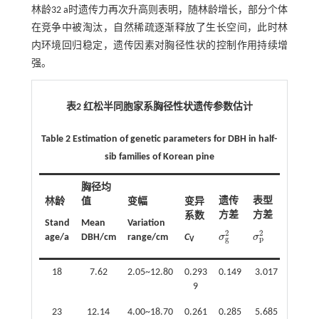
林龄32 a时遗传力再次升高则表明，随林龄增长，部分个体
在竞争中被淘汰，自然稀疏逐渐释放了生长空间，此时林
内环境回归稳定，遗传因素对胸径性状的控制作用持续增
强。
表2 红松半同胞家系胸径性状遗传参数估计
Table 2 Estimation of genetic parameters for DBH in half-
sib families of Korean pine
胸径均
遗传
遗传
表型
林龄
值
变幅
变异
变异
方差
方差
系数
系数
Stand
Mean
Variation
2
2
σ
σ
age/a
DBH/cm
range/cm
C
C
σ
p
2
σ
g
2
p
g
V
V，G
18
7.62
2.05~12.80
0.293
0.149
3.017
0.050
9
7
23
12.14
4.00~18.70
0.261
0.285
5.685
0.044