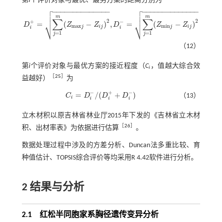
第
i
个评价对象与最优、最劣方案的距离分别为


−
−
−
−
−
−
−
−
−
−
−
−
−
−
−
−
−
−
−
−
−
−
−
−
−
−
−
−




m
m
∑
∑
2
2
+
−
⎷
⎷
=
(
−
)
,
=
(
−
)
D
Z
Z
D
Z
Z
D
i
+
=
∑
j
=
1
m
(
Z
m
a
x
j
-
Z
i
j
)
2
,
D
i
-
=
∑
j
=
1
m
(
Z
m
i
n
j
-
Z
i
j
)
2
m
a
x
m
i
n
j
i
j
j
i
j
i
i
=
1
=
1
j
j
（12）
第
i
个评价对象与最优方案的接近程度（
C
，值越大综合效
i
［
25
］
益越好）
为
−
+
−
=
/
(
+
)
C
D
D
D
（13）
C
i
=
D
i
-
/
(
D
i
+
+
D
i
-
)
i
i
i
i
立木材积以原吉林省林业厅2015年下发的《吉林省立木材
［
26
］
积、出材率表》为依据进行估算
。
数据处理过程中涉及的方差分析、Duncan法多重比较、育
种值估计、TOPSIS综合评价等均采用R 4.42软件进行分析。
2
结果与分析
2.1
红松半同胞家系胸径遗传变异分析