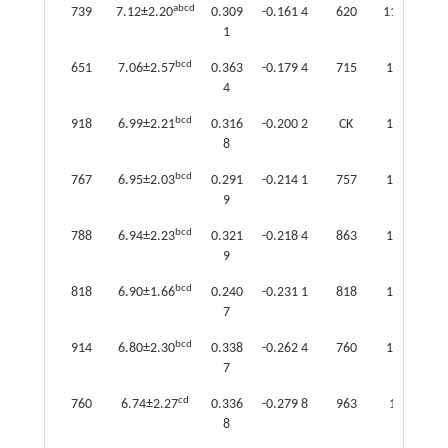
abcd
739
7.12±2.20
0.309
-0.161 4
620
11.57±3.59
1
bcd
651
7.06±2.57
0.363
-0.179 4
715
11.52±3.7
4
bcd
918
6.99±2.21
0.316
-0.200 2
CK
11.39±3.3
8
bcd
767
6.95±2.03
0.291
-0.214 1
757
11.36±3.6
9
bcd
788
6.94±2.23
0.321
-0.218 4
863
11.32±3.0
9
bcd
818
6.90±1.66
0.240
-0.231 1
818
11.31±2.9
7
bcd
914
6.80±2.30
0.338
-0.262 4
760
11.02±3.4
7
cd
760
6.74±2.27
0.336
-0.279 8
963
10.58±3.1
8