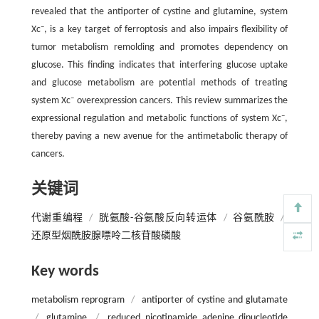
revealed that the antiporter of cystine and glutamine, system
–
Xc
, is a key target of ferroptosis and also impairs flexibility of
tumor metabolism remolding and promotes dependency on
glucose. This finding indicates that interfering glucose uptake
and glucose metabolism are potential methods of treating
–
system Xc
overexpression cancers. This review summarizes the
–
expressional regulation and metabolic functions of system Xc
,
thereby paving a new avenue for the antimetabolic therapy of
cancers.
关键词
代谢重编程
/
胱氨酸-谷氨酸反向转运体
/
谷氨酰胺
/
还原型烟酰胺腺嘌呤二核苷酸磷酸
Key words
metabolism reprogram
/
antiporter of cystine and glutamate
/
glutamine
/
reduced nicotinamide adenine dinucleotide