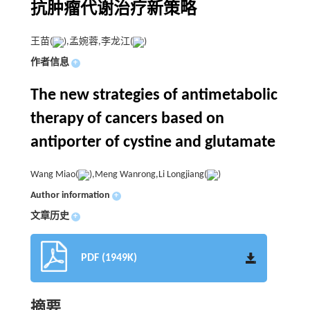
抗肿瘤代谢治疗新策略
王苗(
),孟婉蓉,李龙江(
)
作者信息
+
The new strategies of antimetabolic
therapy of cancers based on
antiporter of cystine and glutamate
Wang Miao(
),Meng Wanrong,Li Longjiang(
)
Author information
+
文章历史
+
PDF (1949K)
摘要