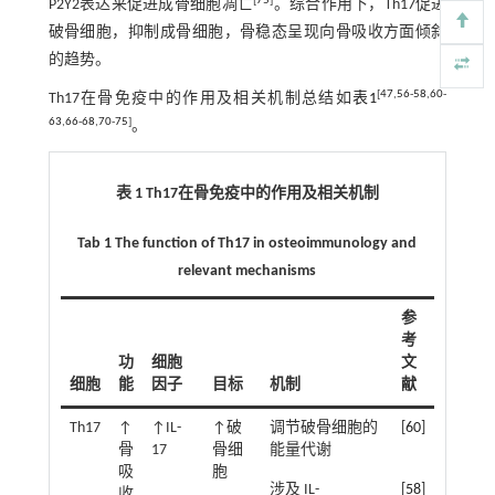
[
75
]
P2Y2表达来促进成骨细胞凋亡
。综合作用下，Th17促进
破骨细胞，抑制成骨细胞，骨稳态呈现向骨吸收方面倾斜
的趋势。
[
47
,
56
-
58
,
60
-
Th17在骨免疫中的作用及相关机制总结如
表1
63
,
66
-
68
,
70
-
75
]
。
表 1
Th17
在骨免疫中的作用及相关机制
Tab 1 The function of Th17 in osteoimmunology and
relevant mechanisms
参
考
功
细胞
文
细胞
能
因子
目标
机制
献
Th17
↑
↑IL-
↑破
调节破骨细胞的
[
60
]
骨
17
骨细
能量代谢
吸
胞
涉及 IL-
[
58
]
收