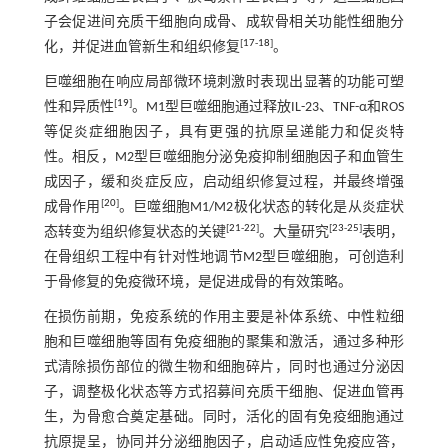
子会促进间充质干细胞向成骨、成软骨相关功能性细胞分
[
17
-
18
]
化，并促进血管新生和组织修复
。
巨噬细胞在响应局部微环境刺激时表现出显著的功能可塑
[
19
]
性和异质性
。M1型巨噬细胞通过释放IL-23、TNF-α和ROS
等促炎症细胞因子，具有更强的抗原呈递能力和促炎特
性。相反，M2型巨噬细胞分泌免疫抑制细胞因子和血管生
成因子，缓和炎症反应，启动组织修复过程，并最终增强
[
20
]
成骨作用
。巨噬细胞M1/M2极化状态的转化是从炎症状
[
21
-
22
]
[
23
-
25
]
态转变为组织修复状态的关键
。大量研究
表明，
在骨组织工程中有针对性地调节M2型巨噬细胞，可创造利
于骨修复的免疫微环境，是促进成骨的有效策略。
在损伤前期，免疫系统的作用主要是补体系统、中性粒细
胞和巨噬细胞等固有免疫细胞的聚集和激活，通过多种形
式清除损伤部位的微生物和细胞碎片，同时也通过分泌因
子，调整极化状态等方式招募间充质干细胞、促进血管再
生，为骨愈合奠定基础。同时，活化的固有免疫细胞通过
抗原提呈，协同并分泌细胞因子，启动适应性免疫应答，