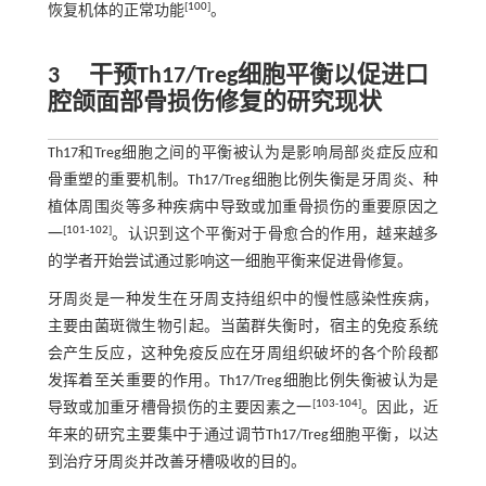
[
100
]
恢复机体的正常功能
。
3
干预Th17/Treg细胞平衡以促进口
腔颌面部骨损伤修复的研究现状
Th17和Treg细胞之间的平衡被认为是影响局部炎症反应和
骨重塑的重要机制。Th17/Treg细胞比例失衡是牙周炎、种
植体周围炎等多种疾病中导致或加重骨损伤的重要原因之
[
101
-
102
]
一
。认识到这个平衡对于骨愈合的作用，越来越多
的学者开始尝试通过影响这一细胞平衡来促进骨修复。
牙周炎是一种发生在牙周支持组织中的慢性感染性疾病，
主要由菌斑微生物引起。当菌群失衡时，宿主的免疫系统
会产生反应，这种免疫反应在牙周组织破坏的各个阶段都
发挥着至关重要的作用。Th17/Treg细胞比例失衡被认为是
[
103
-
104
]
导致或加重牙槽骨损伤的主要因素之一
。因此，近
年来的研究主要集中于通过调节Th17/Treg细胞平衡，以达
到治疗牙周炎并改善牙槽吸收的目的。