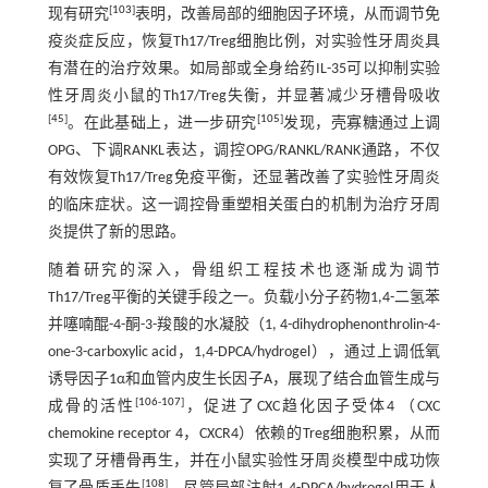
[
103
]
现有研究
表明，改善局部的细胞因子环境，从而调节免
疫炎症反应，恢复Th17/Treg细胞比例，对实验性牙周炎具
有潜在的治疗效果。如局部或全身给药IL-35可以抑制实验
性牙周炎小鼠的Th17/Treg失衡，并显著减少牙槽骨吸收
[
45
]
[
105
]
。在此基础上，进一步研究
发现，壳寡糖通过上调
OPG、下调RANKL表达，调控OPG/RANKL/RANK通路，不仅
有效恢复Th17/Treg免疫平衡，还显著改善了实验性牙周炎
的临床症状。这一调控骨重塑相关蛋白的机制为治疗牙周
炎提供了新的思路。
随着研究的深入，骨组织工程技术也逐渐成为调节
Th17/Treg平衡的关键手段之一。负载小分子药物1,4-二氢苯
并噻喃醌-4-酮-3-羧酸的水凝胶（1, 4-dihydrophenonthrolin-4-
one-3-carboxylic acid，1,4-DPCA/hydrogel），通过上调低氧
诱导因子1α和血管内皮生长因子A，展现了结合血管生成与
[
106
-
107
]
成骨的活性
，促进了CXC趋化因子受体4 （CXC
chemokine receptor 4，CXCR4）依赖的Treg细胞积累，从而
实现了牙槽骨再生，并在小鼠实验性牙周炎模型中成功恢
[
108
]