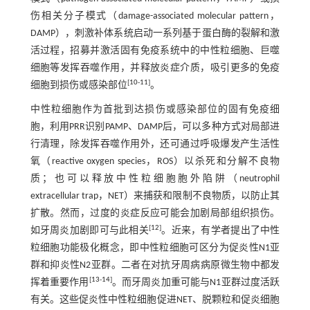
伤相关分子模式（damage-associated molecular pattern，
DAMP），刺激补体系统启动一系列基于蛋白酶的裂解和激
活过程，招募并激活固有免疫系统中的中性粒细胞、巨噬
细胞等发挥吞噬作用，并释放炎症介质，吸引更多的免疫
[
10
-
11
]
细胞到损伤或感染部位
。
中性粒细胞作为首批到达损伤或感染部位的固有免疫细
胞，利用PRR识别PAMP、DAMP后，可以多种方式对局部进
行清理，除发挥吞噬作用外，还可通过呼吸爆发产生活性
氧（reactive oxygen species，ROS）以杀死和分解不良物
质；也可以释放中性粒细胞胞外陷阱（neutrophil
extracellular trap，NET）来捕获和限制不良物质，以防止其
扩散。然而，过度的炎症反应可能会加剧局部组织损伤。
[
12
]
如牙周炎加剧即可与此相关
。近来，有学者提出了中性
粒细胞功能极化概念，即中性粒细胞可区分为促炎性N1亚
群和抑炎性N2亚群。二者在对抗牙周病病原微生物中都发
[
13
-
14
]
挥着重要作用
。而牙周炎加重可能与N1亚群过度活跃
有关。这些促炎性中性粒细胞促进NET、脱颗粒和促炎细胞