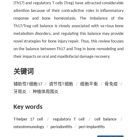
(Th17) and regulatory T cells (Treg) have attracted considerable
attention because of their contradictive roles in inflammatory
response and bone homeostasis. The imbalance of the
Th17/Treg cell balance is closely associated with va-rious bone
metabolism disorders, and regulating this balance may provide
novel strategies for bone injury repair. Thus, this review focuses
on the balance between Th17 and Treg in bone remodeling and
their impacts on oral and maxillofacial damage recovery.
关键词
辅助性T细胞17
/
调节性T细胞
/
细胞平衡
/
骨免疫
/
牙周炎
/
种植体周围炎
Key words
T-helper 17 cell
/
regulatory T cell
/
cell balance
/
osteoimmunology
/
periodontitis
/
peri-implantitis