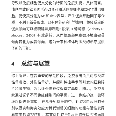
导致以免疫细胞促炎分化为特征的免疫失衡，具体而言，
+
清创导致的钛表面形态改变可激活巨噬细胞和CD4
T淋巴细
胞，促使其分化为M1和Th17表型，产生促炎细胞因子等介
[
114
]
质，不利于新骨形成。已有体外研究
表明，免疫反应的
促炎倾向可以被糖酵解抑制剂2-脱氧-D-葡萄糖（2-deoxy-D-
glucose，2-DG）有效逆转，从而使局部免疫微环境由破骨
倾向转化为成骨倾向，这为未来种植体周围炎的治疗提供
了新的可能。
4
总结与展望
综上所述，在骨重塑的早期阶段，免疫系统负责清除炎症
性骨吸收、外伤性骨折、肿瘤和种植手术等引发的细胞碎
片和微生物，为后续骨修复过程奠定基础。随后，免疫系
统通过调节不同免疫细胞间的平衡，进一步维护这一微环
境以促进骨重塑。在众多免疫细胞中，Th17和Treg细胞分
别以促炎和抑炎效应对骨代谢相关细胞的功能与活性发挥
着重要的调控作用。本文对Th17与Treg细胞在口腔颌面部