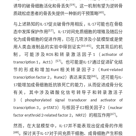
[
59
]
诱导的破骨细胞活化和骨丢失
。这一机制有望为逆转骨
[
60
]
质疏松症患者的骨丢失提供一种新的干预策略
。
与上述熟知的IL-17促炎破骨作用相反，IL-17可能也在骨稳
[
57
]
态中发挥保护作用
。IL-17对间充质细胞的增殖及随后分
化为成骨细胞的促进作用，已在几项涉及小鼠模型或是使
[
61
-
65
]
用人类血液制品的实验中得到证实
。究其背后的机
制，可能涉及ROS和转录激活因子1（activator of
[
57
]
transcription 1，Act1）
。也可能是IL-17通过促进矿化结
节的形成和增加Runt相关转录因子2（Runt-related
[
66
]
transcription factor 2，Runx2）表达来实现
。还可能与IL-
17能增加成骨细胞抵抗铁死亡的能力，从而促进成骨分化
有关，其中涉及磷酸化信号转导子和转录激活子
3（phosphorylated signal transducer and activator of
transcription 3，p-STAT3）与核因子E2相关因子2（nuclear
[
67
]
factor erythroid 2-related factor 2，NRF2）的相互作用
。
然而，在大鼠模型中，IL-17并不能表现出促成骨的作用
[
68
]
。探讨关于IL-17对于间充质干细胞、成骨细胞产生积极