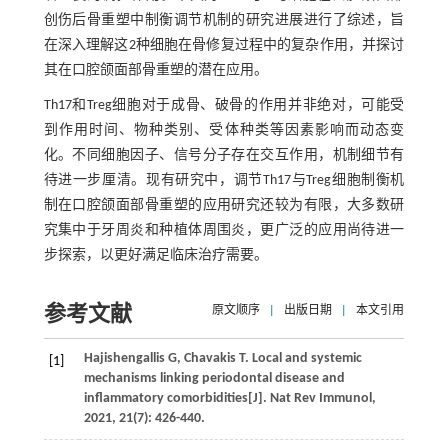
创伤后骨重塑中制衡调节机制的研究进展进行了综述，旨
在深入理解这2种细胞在骨修复过程中的复杂作用，并探讨
其在口腔颌面部骨重塑的潜在应用。
Th17和Treg细胞对于成骨、破骨的作用并非绝对，可能受
到作用时间、物种类别、受体种类等因素影响而动态变
化。不同细胞因子、信号分子存在交互作用，机制细节有
待进一步厘清。现有研究中，调节Th17与Treg细胞制衡机
制在口腔颌面部骨重塑的应用研究还较为有限，大多数研
究集中于牙周炎和种植体周围炎，更广泛的应用尚待进一
步探索，以更好满足临床治疗需要。
参考文献
原文顺序
|
出版日期
|
本文引用
Hajishengallis
G
,
Chavakis
T
. Local and systemic
[1]
mechanisms linking periodontal disease and
inflammatory comorbidities[J].
Nat Rev Immunol
,
2021
,
21
(7): 426-440.