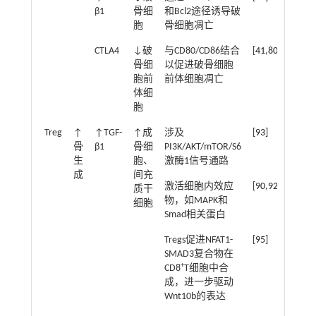
β1
骨细
和Bcl2途径诱导破
胞
骨细胞凋亡
CTLA4
↓破
与CD80/CD86结合
[
41
,
80
]
骨细
以促进破骨细胞
胞前
前体细胞凋亡
体细
胞
Treg
↑
↑TGF-
↑成
涉及
[
93
]
骨
β1
骨细
PI3K/AKT/mTOR/S6
生
胞、
激酶1信号通路
成
间充
激活细胞内效应
[
90
,
92
]
质干
物，如MAPK和
细胞
Smad相关蛋白
Tregs促进NFAT1-
[
95
]
SMAD3复合物在
+
CD8
T细胞中合
成，进一步驱动
Wnt10b的表达