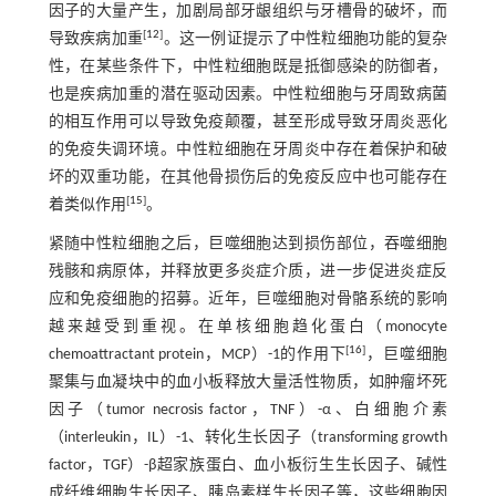
因子的大量产生，加剧局部牙龈组织与牙槽骨的破坏，而
[
12
]
导致疾病加重
。这一例证提示了中性粒细胞功能的复杂
性，在某些条件下，中性粒细胞既是抵御感染的防御者，
也是疾病加重的潜在驱动因素。中性粒细胞与牙周致病菌
的相互作用可以导致免疫颠覆，甚至形成导致牙周炎恶化
的免疫失调环境。中性粒细胞在牙周炎中存在着保护和破
坏的双重功能，在其他骨损伤后的免疫反应中也可能存在
[
15
]
着类似作用
。
紧随中性粒细胞之后，巨噬细胞达到损伤部位，吞噬细胞
残骸和病原体，并释放更多炎症介质，进一步促进炎症反
应和免疫细胞的招募。近年，巨噬细胞对骨骼系统的影响
越来越受到重视。在单核细胞趋化蛋白（monocyte
[
16
]
chemoattractant protein，MCP）-1的作用下
，巨噬细胞
聚集与血凝块中的血小板释放大量活性物质，如肿瘤坏死
因子（tumor necrosis factor，TNF）-α、白细胞介素
（interleukin，IL）-1、转化生长因子（transforming growth
factor，TGF）-β超家族蛋白、血小板衍生生长因子、碱性
成纤维细胞生长因子、胰岛素样生长因子等，这些细胞因