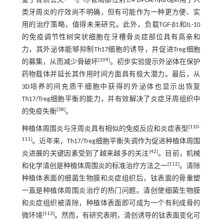
复了骨质丢失
。尽管局部注射1,4-DPCA/hydrogel用于人
类牙周炎的疗效尚不明确，但有可能作为一种更方便、实
用的治疗策略，值得未来研究。此外，负载TGF-β1和IL-10
的免疫调节性树突状细胞在牙槽骨炎症部位具有高亲和
力，其外泌体能够抑制Th17细胞的诱导，并促进Treg细胞
[
109
]
的募集，从而减少骨破坏
。初步实验提示外泌体在保护
药物载体并延长其作用时间方面具有极大潜力。最后，从
3D培养的间充质干细胞中获得的外泌体也显示出恢复
Th17/Treg细胞平衡的能力，并有效解决了炎症牙周组织中
[
38
]
的免疫失衡
。
[
110
-
种植体周围炎与牙周炎具有相似的免疫反应和炎症表型
111
]
。近年来，Th17/Treg细胞平衡失调作为促进种植体周围
[
42
]
炎进展的关键因素受到了越来越多的关注
。目前，机械
[
112
]
和化学清创是种植体周围炎的标准治疗方法之一
。清除
种植体表面的细菌生物膜和炎症组织后，钛表面的骨重塑
一直是种植体周围炎治疗的热门问题。清创使细菌生物膜
和炎症组织被清除，种植体表面即可成为一个有利成骨的
[
113
]
微环境
。然而，有研究表明，清创诱导的钛表面变化可