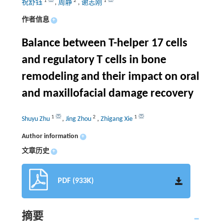
1
2
1
祝舒钰
,
周静
,
谢志刚
作者信息
+
Balance between T-helper 17 cells
and regulatory T cells in bone
remodeling and their impact on oral
and maxillofacial damage recovery
1
2
1
Shuyu Zhu
,
Jing Zhou
,
Zhigang Xie
Author information
+
文章历史
+
PDF (933K)
摘要