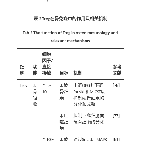
表 2
Treg
在骨免疫中的作用及相关机制
Tab 2 The function of Treg in osteoimmunology and
relevant mechanisms
细胞
因子/
细
功
直接
参考
胞
能
接触
目标
机制
文献
Treg
↓
↑IL-
↓破
上调OPG并下调
[
78
]
骨
10
骨细
RANKL和M-CSF以
吸
胞
抑制破骨细胞的
收
分化和成熟
↓巨
抑制巨噬细胞向
[
77
]
噬细
破骨细胞的分化
胞
↑TGF-
↓破
通过Smad、MAPK
[
81
]