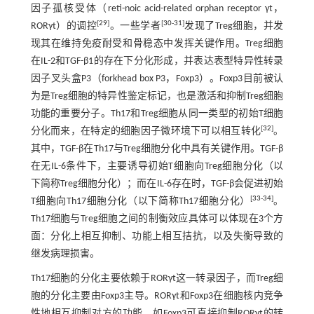
因子孤核受体（reti-noic acid-related orphan receptor γt，
[
29
]
[
30
-
31
]
RORγt）的调控
。一些学者
发现了Treg细胞，并发
现其在维持免疫耐受和骨稳态中发挥关键作用。Treg细胞
在IL-2和TGF-β1的存在下分化形成，并表达表型特异性转录
因子叉头盒P3（forkhead box P3，Foxp3）。Foxp3目前被认
为是Treg细胞的特异性鉴定标记，也是激活和抑制Treg细胞
功能的重要分子。Th17和Treg细胞从同一类型的初始T细胞
[
32
]
分化而来，在特定的细胞因子微环境下可以相互转化
。
其中，TGF-β在Th17与Treg细胞分化中具有关键作用。TGF-β
在无IL-6条件下，主要诱导初始T细胞向Treg细胞分化（以
下简称Treg细胞分化）；而在IL-6存在时，TGF-β会促进初始
[
33
-
34
]
T细胞向Th17细胞分化（以下简称Th17细胞分化）
。
Th17细胞与Treg细胞之间的制衡效应具体可以体现在3个方
面：分化上相互抑制、功能上相互拮抗，以及失衡导致的
继发病理损害。
Th17细胞的分化主要依赖于RORγt这一转录因子，而Treg细
胞的分化主要由Foxp3主导。RORγt和Foxp3在细胞核内竞争
性地相互抑制对方的功能。如Foxp3可直接抑制RORγt的转