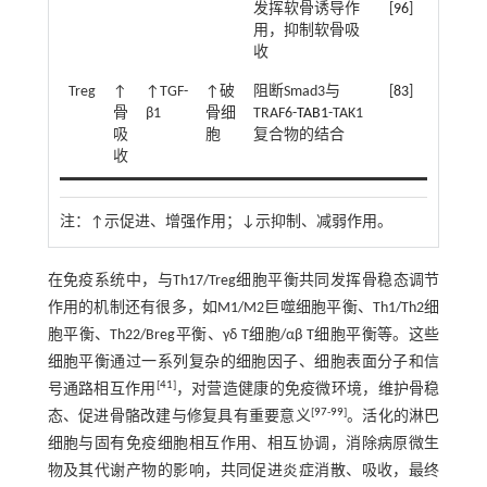
发挥软骨诱导作
[
96
]
用，抑制软骨吸
收
Treg
↑
↑TGF-
↑破
阻断Smad3与
[
83
]
骨
β1
骨细
TRAF6-
TAB1
-TAK1
吸
胞
复合物的结合
收
注：
↑示促进、增强作用；↓示抑制、减弱作用。
在免疫系统中，与Th17/Treg细胞平衡共同发挥骨稳态调节
作用的机制还有很多，如M1/M2巨噬细胞平衡、Th1/Th2细
胞平衡、Th22/Breg平衡、γδ T细胞/αβ T细胞平衡等。这些
细胞平衡通过一系列复杂的细胞因子、细胞表面分子和信
[
41
]
号通路相互作用
，对营造健康的免疫微环境，维护骨稳
[
97
-
99
]
态、促进骨骼改建与修复具有重要意义
。活化的淋巴
细胞与固有免疫细胞相互作用、相互协调，消除病原微生
物及其代谢产物的影响，共同促进炎症消散、吸收，最终