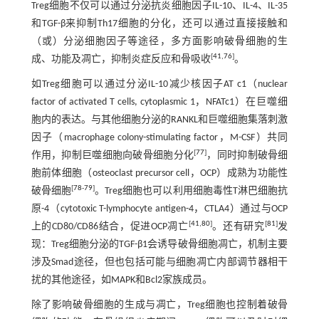
Treg细胞不仅可以通过分泌抗炎细胞因子IL-10、IL-4、IL-35
和TGF-β来抑制Th17细胞的分化，还可以通过直接接触和
（或）分泌细胞因子等途径，多方面影响破骨细胞的生
[
41
,
76
]
成、功能及凋亡，抑制炎症反应和骨吸收
。
如Treg细胞可以通过分泌IL-10减少核因子AT c1（nuclear
factor of activated T cells, cytoplasmic 1，NFATc1）在巨噬细
胞内的表达。与其他细胞分泌的RANKL和巨噬细胞集落刺激
因子（macrophage colony-stimulating factor，M-CSF）共同
[
77
]
作用，抑制巨噬细胞向破骨细胞分化
，同时抑制破骨细
胞前体细胞（osteoclast precursor cell，OCP）成熟为功能性
[
78
-
79
]
破骨细胞
。Treg细胞也可以利用细胞毒性T淋巴细胞抗
原-4（cytotoxic T-lymphocyte antigen-4，CTLA4）通过与OCP
[
41
,
80
]
[
81
]
上的CD80/CD86结合，促进OCP凋亡
。还有研究
发
现：Treg细胞分泌的TGF-β1会诱导破骨细胞凋亡，机制主要
涉及Smad途径，但也包括可能与细胞凋亡内部调节器相干
扰的其他途径，如MAPK和Bcl2家族成员。
除了影响破骨细胞的生成与凋亡，Treg细胞也控制着破骨