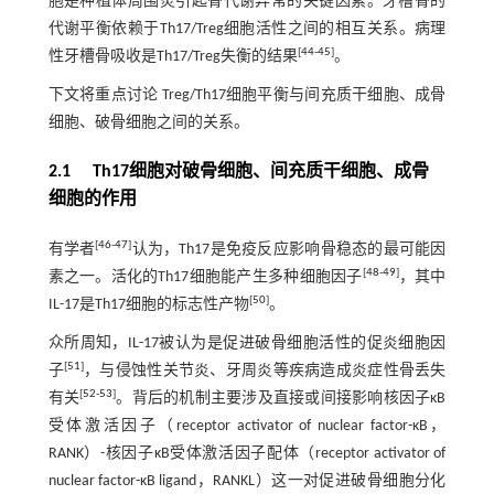
胞是种植体周围炎引起骨代谢异常的关键因素。牙槽骨的
代谢平衡依赖于Th17/Treg细胞活性之间的相互关系。病理
[
44
-
45
]
性牙槽骨吸收是Th17/Treg失衡的结果
。
下文将重点讨论 Treg/Th17细胞平衡与间充质干细胞、成骨
细胞、破骨细胞之间的关系。
2.1 Th17细胞对破骨细胞、间充质干细胞、成骨
细胞的作用
[
46
-
47
]
有学者
认为，Th17是免疫反应影响骨稳态的最可能因
[
48
-
49
]
素之一。活化的Th17细胞能产生多种细胞因子
，其中
[
50
]
IL-17是Th17细胞的标志性产物
。
众所周知，IL-17被认为是促进破骨细胞活性的促炎细胞因
[
51
]
子
，与侵蚀性关节炎、牙周炎等疾病造成炎症性骨丢失
[
52
-
53
]
有关
。背后的机制主要涉及直接或间接影响核因子κB
受体激活因子（receptor activator of nuclear factor-κB，
RANK）-核因子κB受体激活因子配体（receptor activator of
nuclear factor-κB ligand，RANKL）这一对促进破骨细胞分化