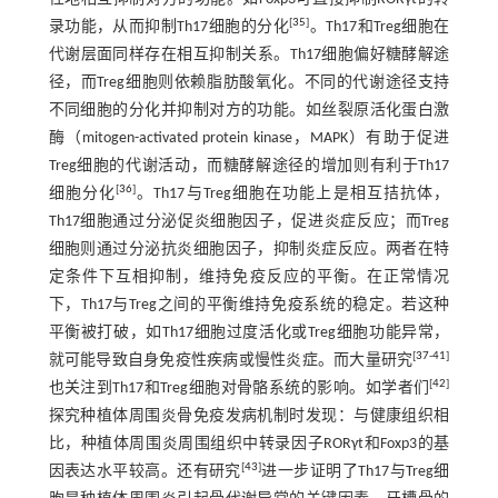
[
35
]
录功能，从而抑制Th17细胞的分化
。Th17和Treg细胞在
代谢层面同样存在相互抑制关系。Th17细胞偏好糖酵解途
径，而Treg细胞则依赖脂肪酸氧化。不同的代谢途径支持
不同细胞的分化并抑制对方的功能。如丝裂原活化蛋白激
酶（mitogen-activated protein kinase，MAPK）有助于促进
Treg细胞的代谢活动，而糖酵解途径的增加则有利于Th17
[
36
]
细胞分化
。Th17与Treg细胞在功能上是相互拮抗体，
Th17细胞通过分泌促炎细胞因子，促进炎症反应；而Treg
细胞则通过分泌抗炎细胞因子，抑制炎症反应。两者在特
定条件下互相抑制，维持免疫反应的平衡。在正常情况
下，Th17与Treg之间的平衡维持免疫系统的稳定。若这种
平衡被打破，如Th17细胞过度活化或Treg细胞功能异常，
[
37
-
41
]
就可能导致自身免疫性疾病或慢性炎症。而大量研究
[
42
]
也关注到Th17和Treg细胞对骨骼系统的影响。如学者们
探究种植体周围炎骨免疫发病机制时发现：与健康组织相
比，种植体周围炎周围组织中转录因子RORγt和Foxp3的基
[
43
]
因表达水平较高。还有研究
进一步证明了Th17与Treg细