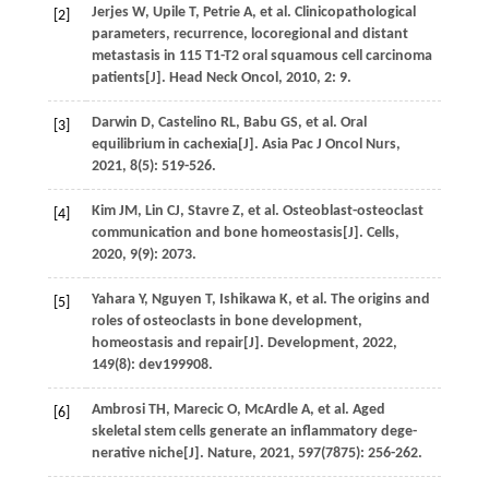
Jerjes
W
,
Upile
T
,
Petrie
A
,
et al
. Clinicopathological
[2]
parameters, recurrence, locoregional and distant
metastasis in 115 T1-T2 oral squamous cell carcinoma
patients[J].
Head Neck Oncol
,
2010
,
2
: 9.
Darwin
D
,
Castelino
RL
,
Babu
GS
,
et al
. Oral
[3]
equilibrium in cachexia[J].
Asia Pac J Oncol Nurs
,
2021
,
8
(5): 519-526.
Kim
JM
,
Lin
CJ
,
Stavre
Z
,
et al
. Osteoblast-osteoclast
[4]
communication and bone homeostasis[J].
Cells
,
2020
,
9
(9): 2073.
Yahara
Y
,
Nguyen
T
,
Ishikawa
K
,
et al
. The origins and
[5]
roles of osteoclasts in bone development,
homeostasis and repair[J].
Development
,
2022
,
149
(8): dev199908.
Ambrosi
TH
,
Marecic
O
,
McArdle
A
,
et al
. Aged
[6]
skeletal stem cells generate an inflammatory dege-
nerative niche[J].
Nature
,
2021
,
597
(7875): 256-262.