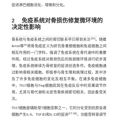
促进淋巴细胞活化、增殖和分化。
2
免疫系统对骨损伤修复微环境的
决定性影响
[
26
]
骨系统与免疫系统之间的密切联系早已得到关注
。随着
[
9
]
Arron等
将骨免疫定义为研究骨重塑细胞和免疫细胞之间
相互作用的一门学科，强调了免疫系统在骨代谢中的重要
作用。经过免疫系统对骨损伤后的局部微环境进行初步清
理，免疫系统继续为骨修复的促进创造条件。免疫细胞通
过影响骨相关细胞，积极参与骨生理和病理过程，其中涉
及了许多免疫细胞的变化及相互平衡。在诸多免疫细胞
中，Th17细胞与Treg细胞因其在免疫反应中的双重调节作
用，尤其与骨代谢和炎症性骨疾病密切相关，因此备受关
注。
Th17细胞是辅助型T细胞亚群之一，它的分化受到抗原呈递
[
27
-
28
]
细胞产生IL-6、TGF-β1和IL-23的促进
，功能受转录调节