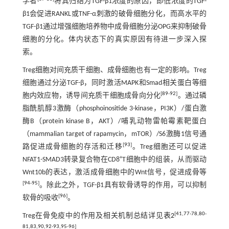
学者
将其归结为TGF-β1浓度的原因，即低浓度的TGF-
β1会促进RANKL或TNF-α刺激的破骨细胞分化，而高水平的
TGF-β1通过增强细胞培养物中成骨细胞分泌OPG来抑制破骨
细胞的分化。体内状态下的真实原因有待进一步深入探
索。
Treg细胞对间充质干细胞、成骨细胞也有一定的影响。Treg
细胞通过分泌TGF-β，同时激活MAPK和Smad相关蛋白等细
[
89
-
92
]
胞内效应物，诱导间充质干细胞成骨向分化
。通过磷
脂酰肌醇3激酶（phosphoinositide 3-kinase，PI3K）/蛋白激
酶B（protein kinase B，AKT）/哺乳动物雷帕霉素靶蛋白
（mammalian target of rapamycin，mTOR）/S6激酶1信号通
[
93
]
路促进成骨细胞的存活和迁移
。Treg细胞还可以促进
+
NFAT1-SMAD3转录复合物在CD8
T细胞中的组装，从而驱动
Wnt10b的表达，激活成骨细胞中的Wnt信号，促进成骨等
[
94
-
95
]
。除此之外，TGF-β1具有软骨诱导的作用，可以抑制
[
96
]
软骨的吸收
。
[
41
,
77
-
78
,
80
-
Treg在骨免疫中的作用及相关机制总结详见
表2
81
,
83
,
90
,
92
-
93
,
95
-
96
]
。