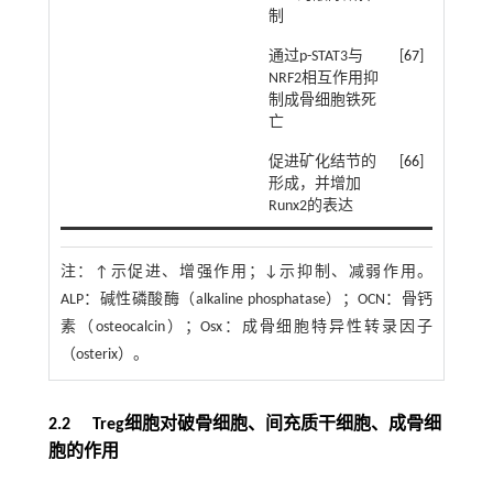
制
通过p-STAT3与
[
67
]
NRF2相互作用抑
制成骨细胞铁死
亡
促进矿化结节的
[
66
]
形成，并增加
Runx2的表达
注：
↑示促进、增强作用；↓示抑制、减弱作用。
ALP：碱性磷酸酶（alkaline phosphatase）；OCN：骨钙
素（osteocalcin）；Osx：成骨细胞特异性转录因子
（osterix）。
2.2 Treg细胞对破骨细胞、间充质干细胞、成骨细
胞的作用