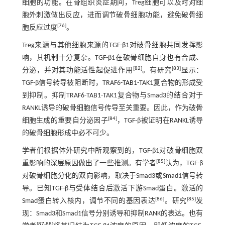
细胞的功能。在骨组织炎症期间，Treg细胞可以及时对细
胞外刺激做出反应，进而调节破骨细胞功能，避免破骨细
[
76
]
胞反应过度
。
Treg来源与其他细胞来源的TGF-β1对破骨细胞共同发挥影
响，其机制十分复杂。TGF-β1在破骨细胞自身也有合成、
[
82
]
[
83
]
分泌，并对其功能活性起促进作用
。有研究
显示：
TGF-β信号转导被阻断时，TRAF6-
TAB1
-TAK1复合物的形成受
到抑制。抑制TRAF6-
TAB1
-TAK1复合物与Smad3的结合对于
RANKL诱导的破骨细胞信号传导至关重要。因此，作为破骨
[
84
]
细胞生成的重要自分泌因子
，TGF-β被证明在RANKL诱导
的破骨细胞形成中必不可少。
学者们根据体外研究中所观察到的，TGF-β1对破骨细胞双
[
85
]
重影响的深层原因做出了一些推测。有学者
认为，TGF-β
对破骨细胞分化的双向影响，取决于Smad3或Smad1信号转
导。已知TGF-β与受体结合后激活下游Smad蛋白。激活的
[
86
]
[
85
]
Smad蛋白转入核内，调节不同的基因表达
。研究
发
现：Smad3和Smad1信号分别诱导和抑制RANK的表达。也有
[
87
-
88
]