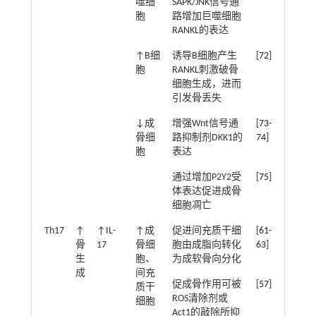
噬细
SAPK/JNK信号通
胞
路增加巨噬细胞
RANKL的表达
↑B细
诱导B细胞产生
[
72
]
胞
RANKL刺激破骨
细胞生成，进而
引发骨丢失
↓成
增强Wnt信号通
[
73
-
骨细
路抑制剂DKK1的
74
]
胞
表达
通过增加P2Y2受
[
75
]
体表达促进成骨
细胞凋亡
Th17
↑
↑IL-
↑成
促进间充质干细
[
61
-
骨
17
骨细
胞由成脂向转化
63
]
生
胞、
为成软骨向分化
成
间充
促成骨作用可被
[
57
]
质干
ROS清除剂或
细胞
Act1的敲除所抑