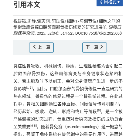
引用格式 ▾
引用本文
祝舒钰,周静,谢志刚. 辅助性T细胞17与调节性T细胞之间的
制衡效应调控口腔颌面部骨损伤修复的研究进展[J].
国际口
腔医学杂志
, 2025, 52(04): 514-525 DOI:10.7518/gjkq.2025058
上一篇
下一篇
炎症性骨吸收、机械损伤、肿瘤、生理性萎缩均会引起口
腔颌面部骨损伤，这些局部病变与全身健康状态紧密相
关，若未能及时予以纠正，会对全身健康产生进一步的不
[
1
-
3
]
良影响
，因此，口腔颌面部的骨损伤修复一直是研究的
热点领域。骨损伤的修复过程是一个骨重塑过程。在此过
[
4
]
程中，骨相关细胞通过各种直接、间接信号传导机制
，
[
5
]
经历起始、吸收、逆转、形成和终止等阶段
，是一个被
严格调控的动态过程。骨重塑对骨稳态及损伤的成功愈合
[
6
-
8
]
至关重要
。随着骨免疫（osteoimmunology）这一概念的
[
9
]
提出，强调了免疫系统在骨代谢中的重要作用
，进而越