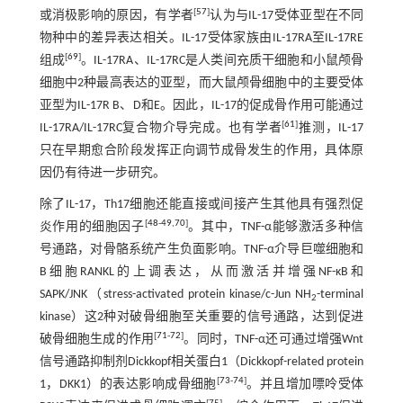
[
57
]
或消极影响的原因，有学者
认为与IL-17受体亚型在不同
物种中的差异表达相关。IL-17受体家族由IL-17RA至IL-17RE
[
69
]
组成
。IL-17RA、IL-17RC是人类间充质干细胞和小鼠颅骨
细胞中2种最高表达的亚型，而大鼠颅骨细胞中的主要受体
亚型为IL-17R B、D和E。因此，IL-17的促成骨作用可能通过
[
61
]
IL-17RA/IL-17RC复合物介导完成。也有学者
推测，IL-17
只在早期愈合阶段发挥正向调节成骨发生的作用，具体原
因仍有待进一步研究。
除了IL-17，Th17细胞还能直接或间接产生其他具有强烈促
[
48
-
49
,
70
]
炎作用的细胞因子
。其中，TNF-α能够激活多种信
号通路，对骨骼系统产生负面影响。TNF-α介导巨噬细胞和
B细胞RANKL的上调表达，从而激活并增强NF-κB和
SAPK/JNK（stress-activated protein kinase/c-Jun NH
-terminal
2
kinase）这2种对破骨细胞至关重要的信号通路，达到促进
[
71
-
72
]
破骨细胞生成的作用
。同时，TNF-α还可通过增强Wnt
信号通路抑制剂Dickkopf相关蛋白1（Dickkopf-related protein
[
73
-
74
]
1，DKK1）的表达影响成骨细胞
。并且增加嘌呤受体