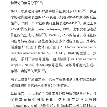
[
54
]
和活化的信号分子
。
[
55
]
Th17可以通过分泌IL-17诱导成骨细胞分泌RANKL
，并且
增加破骨细胞表面的RANK表达以加强对RANKL刺激的反应
[
56
]
[
47
]
性
。同时，Th17细胞也可直接表达RANKL
，通过上调
RANKL/骨保护素（osteoprotegerin，OPG）比例实现促进破
[
57
]
骨细胞的生成与功能
。RANKL与RANK的结合，激活细胞
内信号转导途径。这些途径涉及多个适应子蛋白，其中包
括肿瘤坏死因子受体相关因子6（tumor necrosis factor
receptor-associated factor 6，TRAF6）。TRAF6的激活进一步
启动一系列下游信号通路，包括核因子κB（nuclear factor
kappa B，NF-κB）和MAPK信号通路，对破骨细胞的形成、
[
58
]
存活、功能至关重要
。
除了上述信号通路之外，也有学者关注到了IL-17通过控制
破骨细胞能量代谢来影响其分化的作用。
具体而言，IL-17增加了骨髓来源巨噬细胞的能量代谢，并
促进其向破骨细胞分化。这种调节是谷氨酰胺
（glutamine，Glu）依赖性的，阻断Glu转运可以抑制IL-17