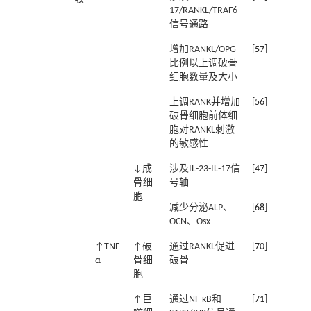
17/RANKL/TRAF6
信号通路
增加RANKL/OPG
[
57
]
比例以上调破骨
细胞数量及大小
上调RANK并增加
[
56
]
破骨细胞前体细
胞对RANKL刺激
的敏感性
↓成
涉及IL-23-IL-17信
[
47
]
骨细
号轴
胞
减少分泌ALP、
[
68
]
OCN、Osx
↑TNF-
↑破
通过RANKL促进
[
70
]
α
骨细
破骨
胞
↑巨
通过NF-κB和
[
71
]