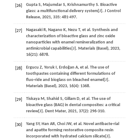
Gupta
S
,
Majumdar
S
,
Krishnamurthy
S
. Bioactive
[26]
glass: a multifunctional delivery system[J].
J Control
Release
,
2021
,
335
: 481-497.
Nagasaki
R
,
Nagano
K
,
Nezu
T
,
et al
. Synthesis and
[27]
characterization of bioactive glass and zinc oxide
nanoparticles with enamel remineralization and
antimicrobial capabilities[J].
Materials (Basel)
,
2023
,
16
(21): 6878.
Ergucu
Z
,
Yoruk
I
,
Erdoğan
A
,
et al
. The use of
[28]
toothpastes containing different formulations of
fluo-ride and bioglass on bleached enamel[J].
Materials (Basel)
,
2023
,
16
(4): 1368.
Tiskaya
M
,
Shahid
S
,
Gillam
D
,
et al
. The use of
[29]
bioactive glass (BAG) in dental composites: a critical
review[J].
Dent Mater
,
2021
,
37
(2): 296-310.
Yang
SY
,
Han
AR
,
Choi
JW
,
et al
. Novel antibacte-rial
[30]
and apatite forming restorative composite resin
incorporated with hydrated calcium silicate[J].