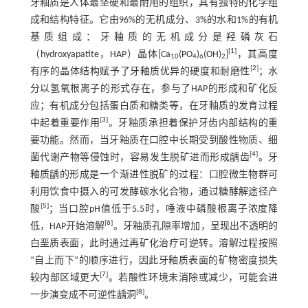
牙釉质是人体最坚硬和最耐用的组织，具有独特的化学组
成和结构特征。它由96%的无机成分、3%的水和1%的有机
基质组成：牙釉质的无机成分是羟磷灰石
[
1
]
（hydroxyapatite，HAP）晶体[Ca
(PO
)
(OH)
]
，其高度
10
4
6
2
[
2
]
有序的晶体结构赋予了牙釉质优异的硬度和耐磨性
；水
分以氢氧根离子的形式存在，参与了HAP的形成和矿化反
应；有机成分包括蛋白质和糖类等，在牙釉质的发育过程
[
3
]
中起着重要作用
。牙釉质承担着保护牙齿内部结构的重
要功能。然而，当牙釉质在口腔中长期受到酸性物质、细
[
4
]
菌代谢产物等侵蚀时，容易发生脱矿进而形成龋齿
。牙
釉质龋的形成是一个渐进性脱矿的过程：口腔微生物群可
利用饮食中摄入的可发酵碳水化合物，通过糖酵解途径产
[
5
]
酸
；当口腔pH值低于5.5时，唾液中磷酸根离子浓度降
[
6
]
低，HAP开始溶解
。牙釉质孔隙率增加，呈现出不透明的
白垩质表面，此时通过再矿化治疗可逆转。溶解过程按照
“自上而下”的顺序进行，因此牙釉质表面的矿物密度损失
[
7
]
较内部区域更大
。若酸性环境未消除或减少，可能会进
[
8
]
一步演变成不可逆性龋洞
。