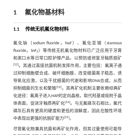
1
氟化物基材料
1.1 传统无机氟化物材料
氟化钠（sodium fluoride，NaF）、氟化亚锡（stannous
fluoride，SnF
）等传统无机氟化物材料已广泛应用于牙膏
2
和漱口水等日常口腔护理产品，以预防或修复牙釉质脱矿
[
12
]
。其通过直接抗菌机制发挥作用，主要包括：氟离子通
过抑制细胞壁合成、破坏细胞膜、改变细菌离子稳态、诱
导氧化应激，以及干扰细菌的代谢和影响DNA合成，从而
[
13
]
抑制细菌的生长和繁殖
。其再矿化机制主要依赖经典矿
化途径：氟离子进入HAP的定向晶格，取代羟基或吸附于晶
[
14
]
体表面，促进牙釉质再矿化
。与无氟磷灰石相比，氟代
磷灰石具有更高的硬度和更低的溶解度，因此在酸性环境
[
15
]
中表现出更强的抗脱矿能力
。
尽管氟化物兼具抗菌和再矿化作用，但其过量使用可能导