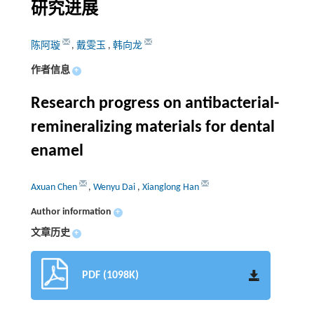
研究进展
陈阿璇
,
戴雯玉
,
韩向龙
作者信息
+
Research progress on antibacterial-
remineralizing materials for dental
enamel
Axuan Chen
,
Wenyu Dai
,
Xianglong Han
Author information
+
文章历史
+
PDF (1098K)