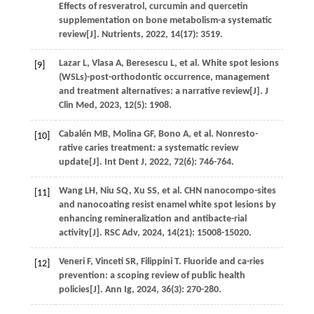
Effects of resveratrol, curcumin and quercetin
supplementation on bone metabolism-a systematic
review[J].
Nutrients
,
2022
,
14
(17): 3519.
Lazar
L
,
Vlasa
A
,
Beresescu
L
,
et al
. White spot lesions
[9]
(WSLs)-post-orthodontic occurrence, management
and treatment alternatives: a narrative review[J].
J
Clin Med
,
2023
,
12
(5): 1908.
Cabalén
MB
,
Molina
GF
,
Bono
A
,
et al
. Nonresto-
[10]
rative caries treatment: a systematic review
update[J].
Int Dent J
,
2022
,
72
(6): 746-764.
Wang
LH
,
Niu
SQ
,
Xu
SS
,
et al
. CHN nanocompo-sites
[11]
and nanocoating resist enamel white spot lesions by
enhancing remineralization and antibacte-rial
activity[J].
RSC Adv
,
2024
,
14
(21): 15008-15020.
Veneri
F
,
Vinceti
SR
,
Filippini
T
. Fluoride and ca-ries
[12]
prevention: a scoping review of public health
policies[J].
Ann Ig
,
2024
,
36
(3): 270-280.