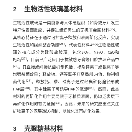
2
生物活性玻璃基材料
生物活性玻璃是一类能够与人体硬组织（如骨或牙）发生
[
25
]
特异性表面反应，并促进组织再生的无机非金属材料
。
其核心特征在于通过可控离子释放和表面矿化反应，实现
[
26
]
生物活性和组织整合功能
。代表性材料45S5生物活性玻
璃的核心成分为硅酸盐玻璃，包含SiO
、Na
O、CaO和
2
2
[
27
]
P
O
，目前已广泛应用于抗敏感牙膏等口腔护理产品中
2
5
[
28
]
。其直接或间接抗菌机制包括：掺杂锌离子或银离子等
增强杀菌效果；释放钠、钙等离子升高局部pH值，抑制细
[
29
]
菌代谢
。释放钙、磷、硅离子通过经典矿化途径形成
[
30
]
[
31
]
HAP层
，其中硅离子可诱导HAP的沉淀
。然而，此类
材料的再矿化作用主要局限于牙釉质表面，仍缺乏表层下
[
32
]
再矿化作用的有力证据
。因此，未来的研究应重点关注
矿物离子的深层递送机制，以优化其再矿化效果。
3
壳聚糖基材料