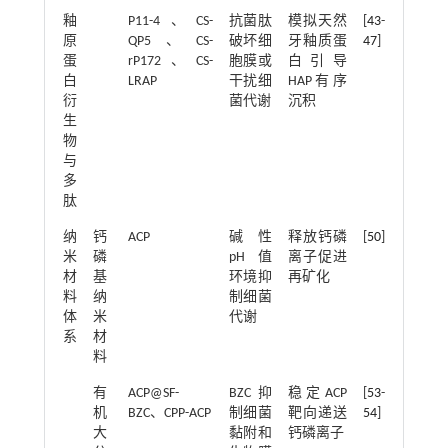
釉
P11-4、CS-
抗菌肽
模拟天然
[
43
-
原
QP5、CS-
破坏细
牙釉质蛋
47
]
蛋
rP172、CS-
胞膜或
白引导
白
LRAP
干扰细
HAP有序
衍
菌代谢
沉积
生
物
与
多
肽
纳
钙
ACP
碱性
释放钙磷
[
50
]
米
磷
pH值
离子促进
材
基
环境抑
再矿化
料
纳
制细菌
体
米
代谢
系
材
料
有
ACP@SF-
BZC抑
稳定ACP
[
53
-
机
BZC、CPP-ACP
制细菌
靶向递送
54
]
大
黏附和
钙磷离子