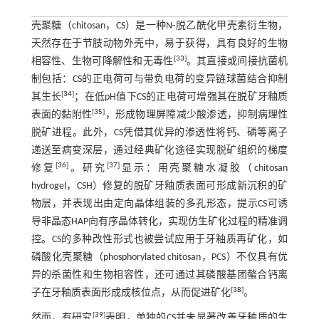
壳聚糖（chitosan，CS）是一种N-脱乙酰化甲壳素衍生物，
天然存在于节肢动物外壳中，易于获得，具有良好的生物
[
33
]
相容性、生物可降解性和无毒性
。其直接或间接抗菌机
制包括：CS的正电荷可与带负电荷的变异链球菌结合抑制
[
34
]
其生长
；在低pH值下CS的正电荷可增强其在脱矿牙釉质
[
35
]
表面的黏附性
，形成物理屏障减少酸渗透，抑制病理性
脱矿进程。此外，CS凭借其优异的渗透性将钙、磷等离子
递送至病变深层，通过经典矿化途径实现脱矿组织的梯度
[
36
]
[
37
]
修复
。研究
显示：用壳聚糖水凝胶（chitosan
hydrogel，CSH）修复的脱矿牙釉质表面可形成新沉积的矿
物层，并表现出由定向晶体组装的多孔形态，提示CS可诱
导非晶态HAP向有序晶体转化，实现仿生矿化过程的精准调
控。CS的多种改性形式也被尝试应用于牙釉质再矿化，如
磷酸化壳聚糖（phosphorylated chitosan，PCS）不仅具有优
异的杀菌性和生物相容性，还可通过其磷酸基团螯合钙离
[
38
]
子在牙釉质表面形成成核位点，从而促进矿化
。
[
39
]
然而，有研究
表明，单独的CS并未显著改善牙釉质的生