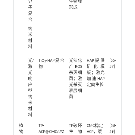
分
生物膜
子
形成
复
合
纳
米
材
料
光/
TiO
-HAP复合
光催化
HAP提供
[
55
-
2
激
物
产ROS
矿化模
57
]
光
杀灭细
板；激光
响
菌；激
加速HAP
应
光杀灭
定向生长
型
表层细
纳
菌
米
材
料
植
TP-
TP破坏
CMC稳定
[
58
-
物
ACP@CMC/LYZ
生物
ACP，缓
59
]