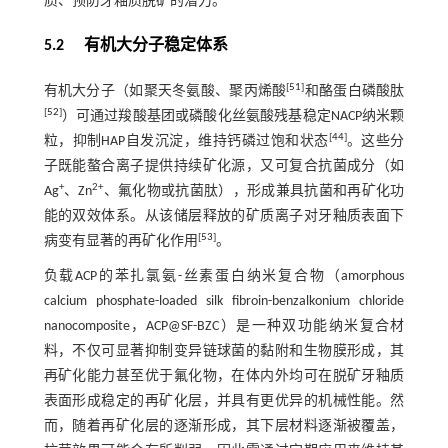
质、预防牙釉质脱矿的潜力。
5.2 有机大分子稳定体系
[
51
]
有机大分子（如聚天冬氨酸、聚丙烯酸
和酪蛋白磷酸肽
[
52
]
）可通过羧酸基团或磷酸化丝氨酸残基稳定NACP纳米颗
[
44
]
粒，抑制HAP自发沉淀，维持钙磷过饱和状态
。这些分
子既能螯合离子提供持续矿化源，又可复合抗菌成分（如
+
2+
Ag
、Zn
、氟化物或抗菌肽），形成兼具抗菌和再矿化功
能的双效体系。从该储层释放的矿质离子对牙釉质表面下
[
53
]
病变有显著的再矿化作用
。
负载ACP的苯扎氯氨-丝素蛋白纳米复合物（amorphous
calcium phosphate-loaded silk fibroin-benzalkonium chloride
nanocomposite，ACP@SF-BZC）是一种双功能纳米复合材
料，不仅可显著抑制变异链球菌的黏附和生物膜形成，其
再矿化能力甚至优于氟化物，在体内外均可在脱矿牙釉质
表面形成稳定的再矿化层，并具有更优异的机械性能。然
而，随着再矿化层的逐渐形成，其下层材料逐渐被覆盖，