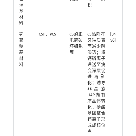
璃
积
基
材
料
壳
CSH、PCS
CS的正
CS黏附在
[
34
-
聚
电荷破
牙釉质表
38
]
糖
坏细胞
面减少酸
基
膜
渗透；将
材
钙磷离子
料
递送至病
变深层促
进再矿
化；诱导
非晶态
HAP向有
序晶体转
化；磷酸
基团螯合
钙离子形
成成核位
点