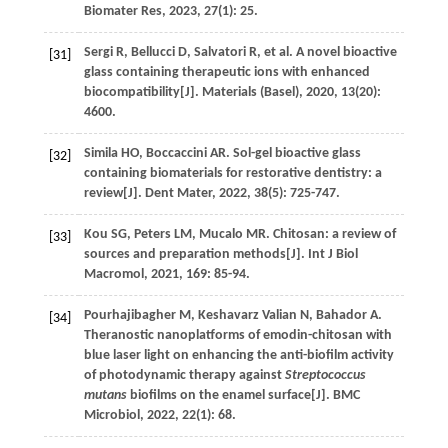
Biomater Res
,
2023
,
27
(1): 25.
Sergi
R
,
Bellucci
D
,
Salvatori
R
,
et al
. A novel bioactive
[31]
glass containing therapeutic ions with enhanced
biocompatibility[J].
Materials (Basel)
,
2020
,
13
(20):
4600.
Simila
HO
,
Boccaccini
AR
. Sol-gel bioactive glass
[32]
containing biomaterials for restorative dentistry: a
review[J].
Dent Mater
,
2022
,
38
(5): 725-747.
Kou
SG
,
Peters
LM
,
Mucalo
MR
. Chitosan: a review of
[33]
sources and preparation methods[J].
Int J Biol
Macromol
,
2021
,
169
: 85-94.
Pourhajibagher
M
,
Keshavarz Valian
N
,
Bahador
A
.
[34]
Theranostic nanoplatforms of emodin-chitosan with
blue laser light on enhancing the anti-biofilm activity
of photodynamic therapy against
Streptococcus
mutans
biofilms on the enamel surface[J].
BMC
Microbiol
,
2022
,
22
(1): 68.