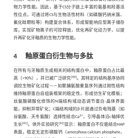
物力学性能。因此，基于CS分子链上丰富的氨基和羟基活
性位点，可通过将CS与生物活性材料（如磷酸钙纳米簇、
氟化硅颗粒等）构建复合体系，形成智能响应型离子储存
库，实现矿物离子的可控释放，优化再矿化动力学，以提
升再矿化牙釉质的生物力学性能。
4
釉原蛋白衍生物与多肽
在所有与牙釉质生成相关的结构蛋白中，釉原蛋白占比最
[
40
]
高（>90%），并已被广泛研究
。其特定的结构基序协同
调控生物矿化过程——如聚脯氨酸重复序列通过刚性结构
维持釉原蛋白自组装框架的稳定性，形成仿生矿化模板；
丝氨酸磷酸化修饰的N端结构域动态调节蛋白-晶体界面
能，抑制异常矿化；C端结构域的β-片层通过负电残基（如
2+
谷氨酸、天冬氨酸）选择性结合Ca
，引导晶体沿c轴择优
[
41
]
[
42
]
生长
。体外实验研究
显示：釉原蛋白不仅能结合HAP
表面，稳定无定形磷酸钙（amorphous calcium phosphate，