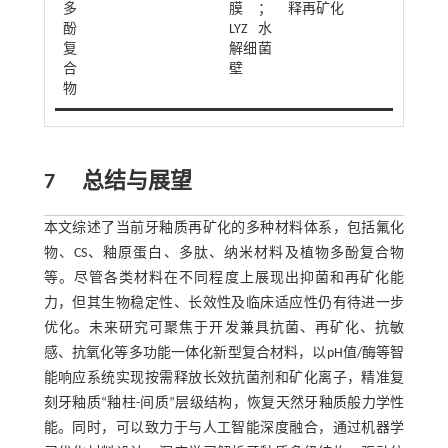
多
膜；
释再矿化
酚
LYZ水
复
解细菌
合
壁
物
7
总结与展望
本文综述了当前牙釉质再矿化的多种材料体系，包括氟化
物、CS、釉原蛋白、多肽、纳米材料及植物多酚复合物
等。尽管各类材料在不同程度上展现出抑菌和再矿化能
力，但其生物稳定性、长效性及临床适应性仍有待进一步
优化。未来研究可聚焦于开发兼具抗菌、再矿化、抗敏
感、抗氧化等多功能一体化新型复合材料，以pH值/酶等智
能响应系统实现按需释放长效抗菌剂和矿化离子，精准复
刻牙釉质“釉柱-间质”层级结构，恢复天然牙釉质般力学性
能。同时，可以致力于与人工智能深度融合，通过机器学