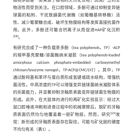
植物多酚是一类来源于植物的天然化合物，因其广泛的生
物活性而受到关注。在口腔领域，多酚可通过抑制变异链
球菌的粘附、干扰致龋菌代谢酶（如葡糖基转移酶）活
性、减少葡聚糖合成、破坏生物膜结构等发挥直接抗菌作
用。此外，多酚还可螯合钙离子从而促进HAP矿化沉积
[
58
]
。
有研究合成了一种负载茶多酚（tea polyphenols，TP）-ACP
的羧甲基壳聚糖/溶菌酶纳米凝胶（tea polyphenols-loaded
amorphous calcium phosphate-embedded carboxymethyl
chitosan/lysozyme nanogel，TP-ACP@CMC/LYZ）。其中，TP
通过酚羟基和苯环与蛋白质形成氢键或疏水结构，增强抗
菌活性。中高浓度的TP可以增强变异链球菌纳米凝胶体系
的杀菌能力，并显著抑制牙釉质表面变异链球菌生物膜的
形成。此外，在大鼠体内进行的再矿化实验显示：经过大
鼠口腔唾液冲刷和进食过程中的机械摩擦后，脱矿的牙釉
[
59
]
质表面仍然均匀地覆盖着一层矿物层。然而，研究
发
现：新形成的牙釉质表面存在裂纹，可能与矿化层的硬度
不均匀有关（
表1
）。