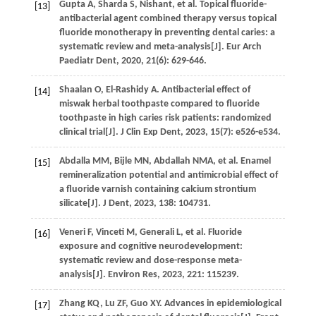
Gupta
A
,
Sharda
S
, Nishant,
et al
. Topical fluoride-
[13]
antibacterial agent combined therapy versus topical
fluoride monotherapy in preventing dental caries: a
systematic review and meta-analysis[J].
Eur Arch
Paediatr Dent
,
2020
,
21
(6): 629-646.
Shaalan
O
,
El-Rashidy
A
. Antibacterial effect of
[14]
miswak herbal toothpaste compared to fluoride
toothpaste in high caries risk patients: randomized
clinical trial[J].
J Clin Exp Dent
,
2023
,
15
(7): e526-e534.
Abdalla
MM
,
Bijle
MN
,
Abdallah
NMA
,
et al
. Enamel
[15]
remineralization potential and antimicrobial effect of
a fluoride varnish containing calcium strontium
silicate[J].
J Dent
,
2023
,
138
: 104731.
Veneri
F
,
Vinceti
M
,
Generali
L
,
et al
. Fluoride
[16]
exposure and cognitive neurodevelopment:
systematic review and dose-response meta-
analysis[J].
Environ Res
,
2023
,
221
: 115239.
Zhang
KQ
,
Lu
ZF
,
Guo
XY
. Advances in epidemiological
[17]