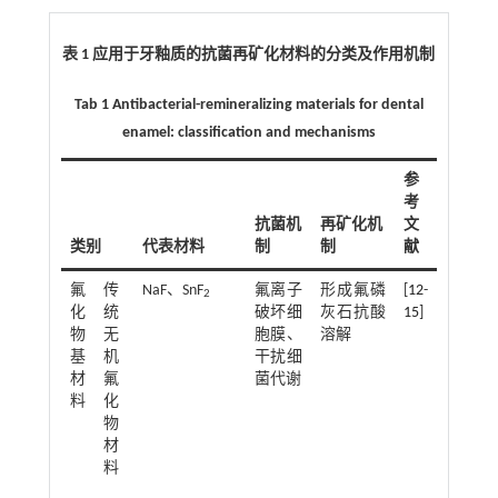
表 1 应用于牙釉质的抗菌再矿化材料的分类及作用机制
Tab 1 Antibacterial-remineralizing materials for dental
enamel: classification and mechanisms
参
考
抗菌机
再矿化机
文
类别
代表材料
制
制
献
氟
传
NaF、SnF
氟离子
形成氟磷
[
12
-
2
化
统
破坏细
灰石抗酸
15
]
物
无
胞膜、
溶解
基
机
干扰细
材
氟
菌代谢
料
化
物
材
料