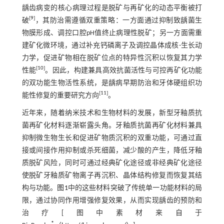
龋齿病变的核心病理过程是脱矿与再矿化的动态平衡被打
[
9
]
破
，其防治需遵循双重策略：一方面通过抑制致龋菌生
物膜形成、调控口腔pH值终止病理性脱矿；另一方面需重
建矿化微环境，通过补充钙磷离子及调控晶体成核-生长动
力学，促进矿物相在脱矿位点的特异性沉积以恢复其力学
[
10
]
性能
。因此，构建兼具高效抗菌活性与可控再矿化功能
的双功能生物活性系统，是龋病早期防治和牙体硬组织功
[
11
]
能性修复的重要研究方向
。
近年来，随着纳米技术和生物材料的发展，新型牙釉质抗
菌再矿化材料逐渐崭露头角。牙釉质抗菌再矿化材料兼具
抑制微生物生长和促进矿物质沉积的双重功能，可通过直
接或间接作用抑制或杀死细菌，减少酸的产生，降低牙釉
质脱矿风险，同时可通过经典矿化途径或非经典矿化途径
使脱矿牙釉质矿物离子再沉积、晶体结构修复而恢复其结
构与功能。
图1
中的这些材料突破了传统单一功能材料的局
限，通过协同作用增强修复效果，从而实现龋齿的预防和
治疗[图中素材来自于
®