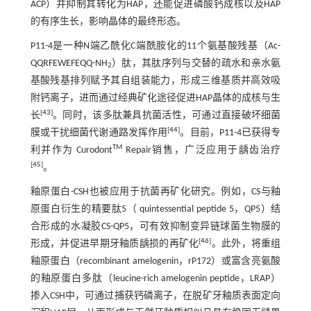
ACP）并抑制其转化为HAP，还能促进磷酸钙成核以及HAP
的有序生长，影响晶体的最终形态。
P11-4是一种N端乙酰化C端酰胺化的11个氨基酸残基（Ac-
QQRFEWEFEQQ-NH
）肽，其肽序列与交替的疏水和亲水氨
2
基酸残基排列赋予其自组装能力，形成三维基质并高效吸
附钙离子，进而通过经典矿化途径促进HAP晶体的成核与生
[
43
]
长
。同时，该多肽兼具抗菌活性，可通过直接破坏细菌
[
44
]
膜或干扰细菌代谢通路发挥作用
。目前，P11-4已获得专
TM
利并作为 Curodont
Repair销售，广泛应用于龋齿治疗
[
45
]
。
釉原蛋白-CSH也被应用于抗菌再矿化研究。例如，CS与釉
原蛋白衍生的精要肽5（ quintessential peptide 5，QP5）结
合形成的水凝胶CS-QP5，可有效抑制变异链球菌生物膜的
[
46
]
形成，并促进早期牙釉质龋损的再矿化
。此外，将重组
釉原蛋白（recombinant amelogenin，rP172）或富含亮氨酸
的釉原蛋白多肽（leucine-rich amelogenin peptide，LRAP）
掺入CSH中，可通过捕获钙磷离子，在脱矿牙釉质表面定向