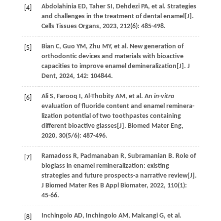
Abdolahinia
ED
,
Taher
SI
,
Dehdezi
PA
,
et al
. Strategies
[4]
and challenges in the treatment of dental enamel[J].
Cells Tissues Organs
,
2023
,
212
(6): 485-498.
Bian
C
,
Guo
YM
,
Zhu
MY
,
et al
. New generation of
[5]
orthodontic devices and materials with bioactive
capacities to improve enamel demineralization[J].
J
Dent
,
2024
,
142
: 104844.
Ali
S
,
Farooq
I
,
Al-Thobity
AM
,
et al
. An
in-vitro
[6]
evaluation of fluoride content and enamel reminera-
lization potential of two toothpastes containing
different bioactive glasses[J].
Biomed Mater Eng
,
2020
,
30
(5/6): 487-496.
Ramadoss
R
,
Padmanaban
R
,
Subramanian
B
. Role of
[7]
bioglass in enamel remineralization: existing
strategies and future prospects-a narrative review[J].
J Biomed Mater Res B Appl Biomater
,
2022
,
110
(1):
45-66.
Inchingolo
AD
,
Inchingolo
AM
,
Malcangi
G
,
et al
.
[8]