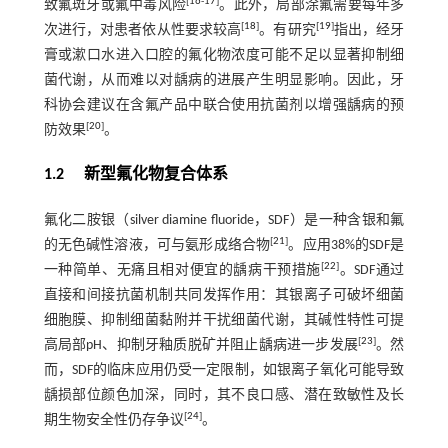
[
16
-
17
]
致氟斑牙或氟中毒风险
。此外，局部涂氟需要每年多
[
18
]
[
19
]
次进行，对患者依从性要求较高
。有研究
指出，经牙
膏或漱口水进入口腔的氟化物浓度可能不足以显著抑制细
菌代谢，从而难以对龋病的进展产生明显影响。因此，牙
科协会建议在含氟产品中联合使用抗菌剂以增强龋病的预
[
20
]
防效果
。
1.2 新型氟化物复合体系
氟化二胺银（silver diamine fluoride，SDF）是一种含银和氟
[
21
]
的无色碱性溶液，可与氨形成络合物
。应用38%的SDF是
[
22
]
一种简单、无痛且相对便宜的龋病干预措施
。SDF通过
直接和间接抗菌机制共同发挥作用：其银离子可破坏细菌
细胞膜、抑制细菌黏附并干扰细菌代谢，其碱性特性可提
[
23
]
高局部pH、抑制牙釉质脱矿并阻止龋病进一步发展
。然
而，SDF的临床应用仍受一定限制，如银离子氧化可能导致
龋损部位颜色加深，同时，其不良口感、潜在致敏性及长
[
24
]
期生物安全性仍存争议
。