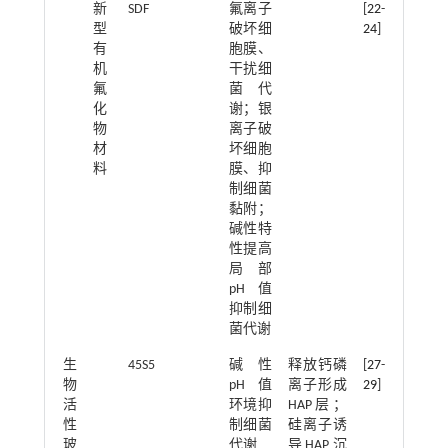
新
SDF
氟离子
[
22
-
型
破坏细
24
]
有
胞膜、
机
干扰细
氟
菌代
化
谢；银
物
离子破
材
坏细胞
料
膜、抑
制细菌
黏附；
碱性特
性提高
局部
pH值
抑制细
菌代谢
生
45S5
碱性
释放钙磷
[
27
-
物
pH值
离子形成
29
]
活
环境抑
HAP层；
性
制细菌
硅离子诱
玻
代谢
导HAP沉