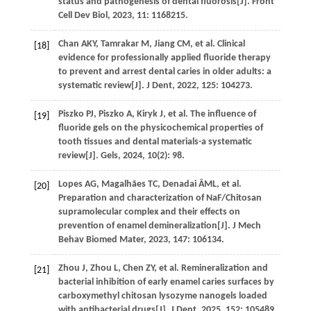
status and pathogenesis of dental fluorosis[J].
Front
Cell Dev Biol
,
2023
,
11
: 1168215.
Chan
AKY
,
Tamrakar
M
,
Jiang
CM
,
et al
. Clinical
[18]
evidence for professionally applied fluoride therapy
to prevent and arrest dental caries in older adults: a
systematic review[J].
J Dent
,
2022
,
125
: 104273.
Piszko
PJ
,
Piszko
A
,
Kiryk
J
,
et al
. The influence of
[19]
fluoride gels on the physicochemical properties of
tooth tissues and dental materials-a systematic
review[J].
Gels
,
2024
,
10
(2): 98.
Lopes
AG
,
Magalhães
TC
,
Denadai
ÂML
,
et al
.
[20]
Preparation and characterization of NaF/Chitosan
supramolecular complex and their effects on
prevention of enamel demineralization[J].
J Mech
Behav Biomed Mater
,
2023
,
147
: 106134.
Zhou
J
,
Zhou
L
,
Chen
ZY
,
et al
. Remineralization and
[21]
bacterial inhibition of early enamel caries surfaces by
carboxymethyl chitosan lysozyme nanogels loaded
with antibacterial drugs[J].
J Dent
,
2025
,
152
: 105489.