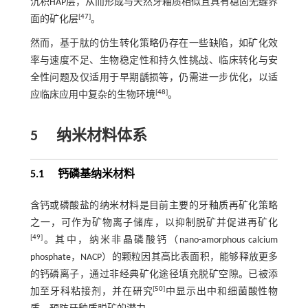
沉积HAP层，从而形成与天然牙釉质相似且具有稳固无缝界
[
47
]
面的矿化层
。
然而，基于肽的仿生转化策略仍存在一些缺陷，如矿化效
率与速度不足、生物稳定性和持久性挑战、临床转化与安
全性问题及仅适用于早期龋损等，仍需进一步优化，以适
[
48
]
应临床应用中复杂的生物环境
。
5
纳米材料体系
5.1 钙磷基纳米材料
含钙或磷酸盐的纳米材料是目前主要的牙釉质再矿化策略
之一，可作为矿物离子储库，以抑制脱矿并促进再矿化
[
49
]
。其中，纳米非晶磷酸钙（nano-amorphous calcium
phosphate，NACP）的颗粒因其高比表面积，能够释放更多
的钙磷离子，通过非经典矿化途径填充脱矿空隙。已被添
[
50
]
加至牙科粘接剂，并在研究
中显示出中和细菌酸性物