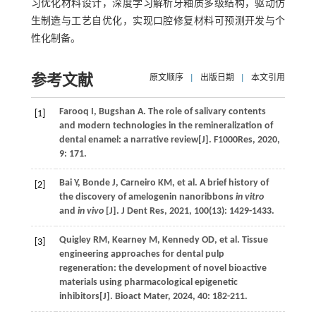
习优化材料设计，深度学习解析牙釉质多级结构，驱动仿
生制造与工艺自优化，实现口腔修复材料可预测开发与个
性化制备。
参考文献
原文顺序
|
出版日期
|
本文引用
Farooq
I
,
Bugshan
A
. The role of salivary contents
[1]
and modern technologies in the remineralization of
dental enamel: a narrative review[J].
F1000Res
,
2020
,
9
: 171.
Bai
Y
,
Bonde
J
,
Carneiro
KM
,
et al
. A brief history of
[2]
the discovery of amelogenin nanoribbons
in vitro
and
in vivo
[J].
J Dent Res
,
2021
,
100
(13): 1429-1433.
Quigley
RM
,
Kearney
M
,
Kennedy
OD
,
et al
. Tissue
[3]
engineering approaches for dental pulp
regeneration: the development of novel bioactive
materials using pharmacological epigenetic
inhibitors[J].
Bioact Mater
,
2024
,
40
: 182-211.