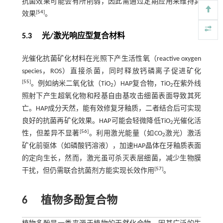
抗菌效果可能会有所削弱，因此需通过定期应用来维持其
[
54
]
效果
。
5.3 光/激光响应型复合材料
光催化抗菌矿化材料在光照下产生活性氧（reactive oxygen
species，ROS）直接杀菌，同时释放钙磷离子促进矿化
[
55
]
。例如纳米二氧化钛（TiO
）HAP复合物，TiO
在紫外线
2
2
照射下产生超氧化物和羟基自由基攻击细菌表面导致其死
亡。HAP成分天然，能有效修复牙釉质，二者结合后可实现
良好的抗菌再矿化效果。HAP可能会轻微降低TiO
光催化活
2
[
56
]
性，但差异不显著
。利用激光能量（如CO
激光）激活
2
矿化前驱体（如磷酸钙溶液），加速HAP晶体在牙釉质表面
的定向生长，然而，激光虽可杀灭表层细菌，减少生物膜
[
57
]
干扰，但仍需联合抗菌剂方能实现长效作用
。
6
植物多酚复合物