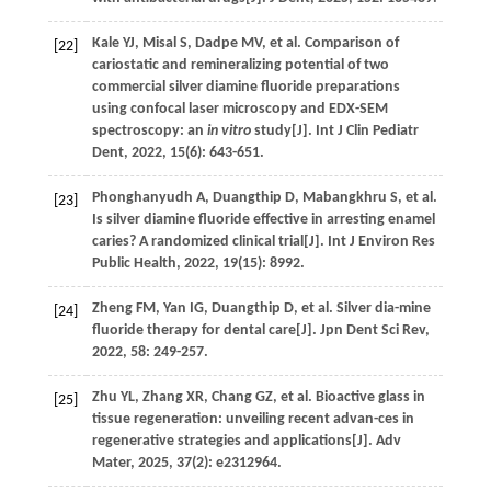
Kale
YJ
,
Misal
S
,
Dadpe
MV
,
et al
. Comparison of
[22]
cariostatic and remineralizing potential of two
commercial silver diamine fluoride preparations
using confocal laser microscopy and EDX-SEM
spectroscopy: an
in vitro
study[J].
Int J Clin Pediatr
Dent
,
2022
,
15
(6): 643-651.
Phonghanyudh
A
,
Duangthip
D
,
Mabangkhru
S
,
et al
.
[23]
Is silver diamine fluoride effective in arresting enamel
caries? A randomized clinical trial[J].
Int J Environ Res
Public Health
,
2022
,
19
(15): 8992.
Zheng
FM
,
Yan
IG
,
Duangthip
D
,
et al
. Silver dia-mine
[24]
fluoride therapy for dental care[J].
Jpn Dent Sci Rev
,
2022
,
58
: 249-257.
Zhu
YL
,
Zhang
XR
,
Chang
GZ
,
et al
. Bioactive glass in
[25]
tissue regeneration: unveiling recent advan-ces in
regenerative strategies and applications[J].
Adv
Mater
,
2025
,
37
(2): e2312964.