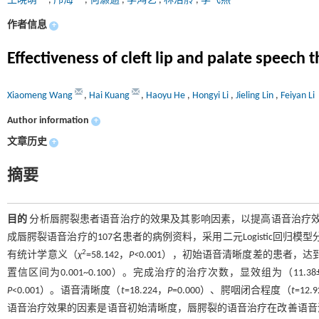
王晓萌
,
邝海
,
何灏逾
,
李鸿艺
,
林洁舲
,
李飞燕
作者信息
+
Effectiveness of cleft lip and palate speech 
Xiaomeng Wang
,
Hai Kuang
,
Haoyu He
,
Hongyi Li
,
Jieling Lin
,
Feiyan Li
Author information
+
文章历史
+
摘要
目的
分析唇腭裂患者语音治疗的效果及其影响因素，以提高语音治疗
成唇腭裂语音治疗的107名患者的病例资料，采用二元Logistic回归
2
有统计学意义（
χ
=58.142，
P<
0.001），初始语音清晰度差的患者，达到
置信区间为0.001~0.100）。完成治疗的治疗次数，显效组为（11.3
P
<0.001）。语音清晰度（
t
=18.224，
P
=0.000）、腭咽闭合程度（
t
=12.
语音治疗效果的因素是语音初始清晰度，唇腭裂的语音治疗在改善语音