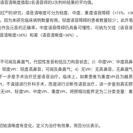
的语音清晰度值取2名语音师的2次判听结果的平均值。
[
8
]
瑞红
的研究，语音清晰度可分为轻度、中度、重度语音障碍（≥71%、≥3
况。因为本研究临床病例数量有限，轻度语音障碍的患者数量较少；此外
动作及元音的正确率，中度语音障碍仍具备可懂性，可纳为欠佳（语音清
清晰度≥36%）和差（语音清晰度<36%）。
，不可闻及鼻漏气，代偿性发音和低压力构音状态；2）中度VPI：中度高
度VPI：轻度高鼻音，可闻及鼻漏气；4）无VPI：无高鼻音，无鼻漏
一步是手术治疗还是语音治疗。临床上，如果患者为重度VPI且为器质
PI，不直接进行外科手术，而是进行诊断性语音治疗，进一步鉴别真实腭
I、轻度VPI、中度VPI、重度VPI，将腭咽功能界定为二分类变量：
初始清晰度有变化，定义为治疗有效果，用百分比表示。