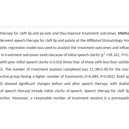
 therapy for cleft lip and pa-late and thus improve treatment outcomes.
Meth
erwent speech therapy for cleft lip and palate at the Affiliated Stomatology Hos
gistic regression model was used to analyze the treatment outcomes and influe
2
ce in treatment outcomes exists because of initial speech clarity (
χ
=58.142,
P<
0.
ith poor initial speech clarity is 0.010 times that of those with less than satisf
0.100). The number of treatment sessions completed was 11.38±3.66 for the mar
ective group having a higher number of treatments (
t
=6.684,
P<
0.001). Both s
0) showed significant changes before and after speech therapy, with statisti
of speech therapy include initial clarity of speech. Speech therapy for cleft li
unction. Moreover, a reasonable number of treatment sessions is a prerequisit