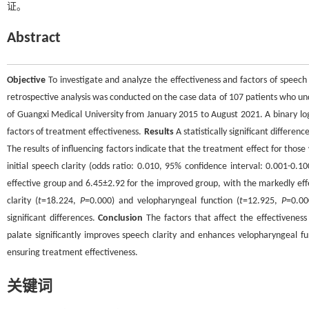
证。
Abstract
Objective
To investigate and analyze the effectiveness and factors of speech
retrospective analysis was conducted on the case data of 107 patients who und
of Guangxi Medical University from January 2015 to August 2021. A binary lo
factors of treatment effectiveness.
Results
A statistically significant differen
The results of influencing factors indicate that the treatment effect for those w
initial speech clarity (odds ratio: 0.010, 95% confidence interval: 0.001-
effective group and 6.45±2.92 for the improved group, with the markedly eff
clarity (
t
=18.224,
P
=0.000) and velopharyngeal function (
t
=12.925,
P
=0.00
significant differences.
Conclusion
The factors that affect the effectiveness 
palate significantly improves speech clarity and enhances velopharyngeal f
ensuring treatment effectiveness.
关键词