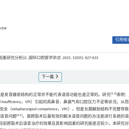
actor
引用格式
素研究分析[J].
国际口腔医学杂志
, 2025, 52(05): 627-633
下一篇
[
1
-
3
]
但是发音器官结构的正常并不能代表语音功能也是正常的。研究
表明：
l insufficiency，VPI）引起的高鼻音、鼻漏气和口腔压力不足等状况，从
pharyngeal competence，VPC），但是长期解剖结构不完整导
[
4
-
5
]
的语音问题
。唇腭裂术后最有效的解决语音问题的办法是进行系统的语
目前腭裂术后语音治疗的效果及其影响因素的研究报道还较少。本研究对