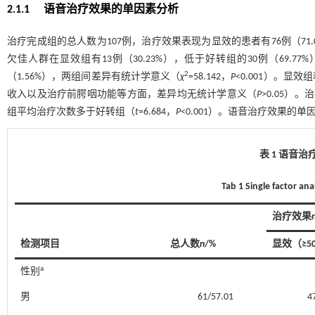
2.1.1 语音治疗效果的单因素分析
治疗完成组的总人数为107例，治疗效果表现为显效的患者有76例（71.
欠佳人群在显效组有13例（30.23%），低于好转组的30例（69.7
2
（1.56%），两组间差异有统计学意义（
χ
=58.142，
P
<0.001）。
收入以及治疗前腭咽功能等方面，差异均无统计学意义（
P
>0.05）。
组平均治疗次数多于好转组（
t
=6.684，
P
<0.001）。语音治疗效果的
表 1 语音
Tab 1 Single factor ana
治疗效果
检测项目
总人数
n
/%
显效（≥5
a
性别
男
61/57.01
4