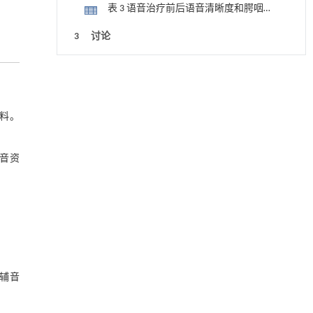
度和腭咽功能的变化
表 3 语音治疗前后语音清晰度和腭咽功
能的变化
3 讨论
3.1 语音治疗相关因素的特征分析
降温路面涂层混合反射行为及其对道路光环境
[1]
安全的影响研究
3.1.1 把握恰当的治疗时机
Engineering
. 2026, Vol.58(3): 1-303
资料。
3.1.2 重视最佳手术年龄
https://doi.org/10.1016/j.eng.2025.06.014
3.1.3 关注语音清晰度
用于宽浓度范围高效捕集CO₂及低能耗再生的新
[2]
音资
型酮基IPDA相变吸收剂
3.1.4 提高语音评估水平，精确腭咽闭
Engineering
. 2026, Vol.58(3): 1-303
https://doi.org/10.1016/j.eng.2025.05.008
合诊断
3.1.5 针对患者及其家庭的文化程度不
基于均相催化剂的两段式水热液化实现丙烯腈-
[3]
同，采用不同方式进行灵活宣传
3.2 语音治疗效果的影响因素
丁二烯-苯乙烯共聚物的分步脱氮与液化
Engineering
. 2026, Vol.58(3): 1-303
3.3 治疗次数和周期选择的影响因素
https://doi.org/10.1016/j.eng.2025.12.037
辅音
3.4 对策与建议
基于机器学习揭示二氢杨梅素抑制TGF-β/ALK5
[4]
信号通路治疗肺纤维化的新机制