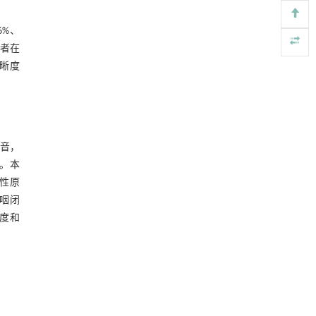
3.4.1 采用多元化宣教模式，提高宣教
Engineering
. 2026, Vol.58(3): 1-303
效果
https://doi.org/10.1016/j.eng.2025.10.017
6%、
3.4.2 重视家长的作用，以家庭为单位
笔者在
进行干预
用于背面供电网络的纯钌n-TSV加工与极致全干
[5]
3.4.3 语音师进行全面学习，提高治疗
晰度
法SOI晶圆减薄技术
技术，保证治疗效果及效率
Engineering
. 2026, Vol.58(3): 1-303
3.4.4 多样化治疗模式
https://doi.org/10.1016/j.eng.2025.10.026
3.4.5 加快医联体的建立，同质化治疗
水平
3.4.6 建立健全唇腭裂随访制度
鼻音，
气。本
3.4.7 充分挖掘医疗资源，合理平衡资
性原
源配置
咽闭
参考文献
重度和
基金资助