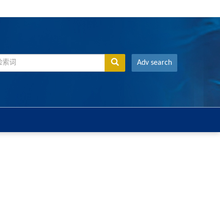
Adv search