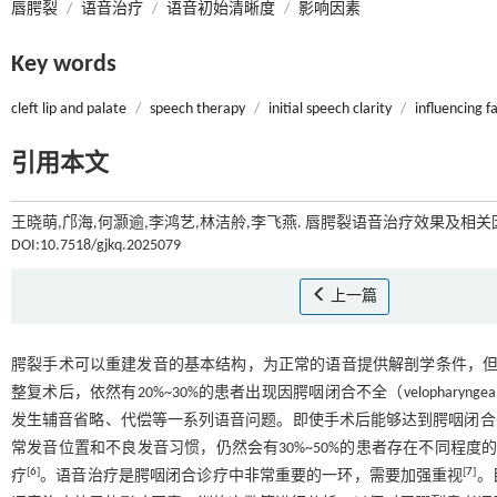
唇腭裂
/
语音治疗
/
语音初始清晰度
/
影响因素
Key words
cleft lip and palate
/
speech therapy
/
initial speech clarity
/
influencing f
引用本文
王晓萌,邝海,何灏逾,李鸿艺,林洁舲,李飞燕. 唇腭裂语音治疗效果及相关因
DOI:10.7518/gjkq.2025079
上一篇
腭裂手术可以重建发音的基本结构，为正常的语音提供解剖学条件，
整复术后，依然有20%~30%的患者出现因腭咽闭合不全（velopharyngea
发生辅音省略、代偿等一系列语音问题。即使手术后能够达到腭咽闭合完全（velo
常发音位置和不良发音习惯，仍然会有30%~50%的患者存在不同程度
[
6
]
[
7
]
疗
。语音治疗是腭咽闭合诊疗中非常重要的一环，需要加强重视
。