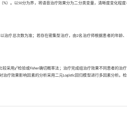
%）。以50分为界，将语音治疗效果分为二分类变量，清晰度变化程度≥
以治疗总次数为准；若存在密集型治疗，由2名治疗师根据患者的年龄、
2
间比较采用
χ
检验或Fisher确切概率法；治疗完成组治疗效果不同患者的治
对治疗效果影响因素的分析采用二元Logistic回归模型进行多因素分析。