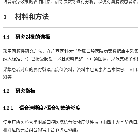
语音治疗效果的影响因素、训练次数等进行分析，以便对唇腭裂患者语
1
材料和方法
1.1 研究对象的选择
采用回顾性研究方法，在广西医科大学附属口腔医院病案数据库中采集201
纳入标准：1）已接受腭裂手术且资料完整；2）遵医嘱，规范完成了系
采集患者对应的唇腭裂语音病例资料，资料中包含患者基本信息、人口
料等。
1.2 研究指标
1.2.1 语音清晰度/语音初始清晰度
使用广西医科大学附属口腔医院语音清晰度测评表（由四川大学华西口
和对应的元音组合的常用音节词汇63组。