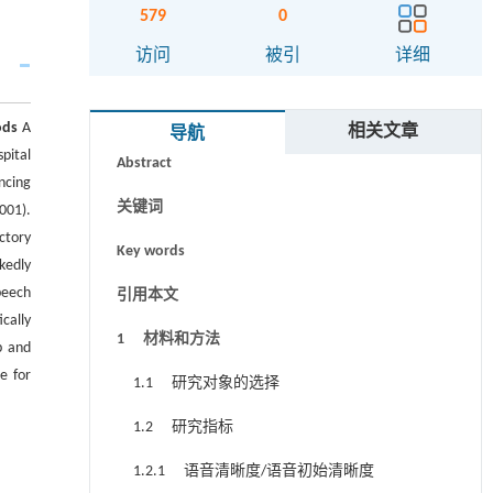
579
0
访问
被引
详细
摘要
ods
A
相关文章
导航
pital
Abstract
ncing
关键词
001).
actory
Key words
kedly
peech
引用本文
cally
1 材料和方法
p and
e for
1.1 研究对象的选择
1.2 研究指标
1.2.1 语音清晰度/语音初始清晰度