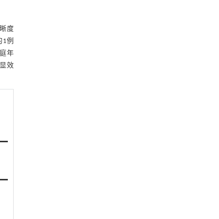
清晰度
的1例
家庭年
，显效