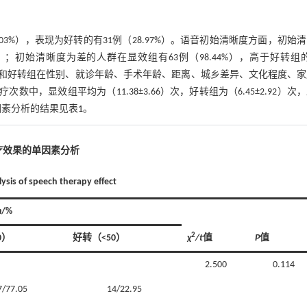
03%），表现为好转的有31例（28.97%）。语音初始清晰度方面，初始
7%）；初始清晰度为差的人群在显效组有63例（98.44%），高于好转组
显效组和好转组在性别、就诊年龄、手术年龄、距离、城乡差异、文化程度、
治疗次数中，显效组平均为（11.38±3.66）次，好转组为（6.45±2.92）次
单因素分析的结果见
表1
。
治疗效果的单因素分析
lysis of speech therapy effect
n
/%
2
0）
好转（<50）
χ
/t
值
P
值
2.500
0.114
7/77.05
14/22.95