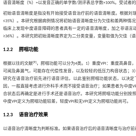
语音清晰度（%）=以发音正确的单字数/测评表总字数×100%。受试者
初始语音清晰度是指没有开始接受语音治疗前的语音清晰度。根据刘
≤35%）。本研究根据病例情况将初始语音清晰度分为欠佳和差两种情
临床上发现中度语音障碍的患者具有一定的语音清晰度，加之非语言
≥36%）。本研究把初始清晰度界定为二分类变量，变量取值为欠佳（语音
1.2.2 腭咽功能
[
9
]
根据以往的文献
，腭咽功能可以分为4类。1）重度VPI：重度高鼻音
可闻及鼻漏气，可能存在代偿性发音，以及较轻的低压力构音状态；3）轻
研究在语音治疗前先进行语音评估，以此鉴别腭咽功能状态，以决定下
因，一般直接考虑进行外科手术而不接受语音治疗；如果患者为中度V
合状态后再确定是进行手术还是语音治疗。本研究将腭咽功能分别按照无VP
中度VPI定义为腭咽功能较差，轻度VPI和无VPI定义为腭咽功能尚可。
1.2.3 语音治疗效果
以语音治疗清晰度为判断标准。如果语音治疗后的语音清晰度与治疗前