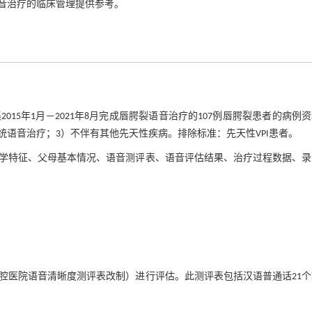
音治疗的临床管理提供参考。
5年1月—2021年8月完成唇腭裂语音治疗的107例唇腭裂患者的病例
统语音治疗；3）不伴有其他先天性疾病。排除标准：先天性VPI患者。
学特征、父母基本情况、语音测评表、语音评估结果、治疗过程数据、录
腔医院语音清晰度测评表改制）进行评估。此测评表包括汉语普通话21个