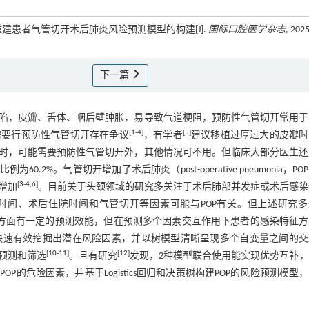
瓣重建患者气管切开术后肺炎风险预测模型的构建[J].
国际口腔医学杂志
, 2025
下一篇
陷，皮瓣、舌体、咽后壁肿胀，易导致气道梗阻，预防性气管切开常用于
[
1
-
4
]
[
5
]
需要行预防性气管切开存在争议
，有学者
建议移植过厚过大的皮瓣时
时，可能需要预防性气管切开外，其他情况可不用。但临床大部分医生还
2%。气管切开增加了术后肺炎（post-operative pneumonia，PO
[
3
-
4
,
6
]
增加
。目前关于头颈领域的研究多关注于术后肺部并发症或术后感染
时间、术后住院时间和气管切开等因素可能与POP有关。但上述研究多
对POP影响方面有一定的预测效能，但在预测多个因素交互作用下患者的感染特征
快速有效挖掘出潜在风险因素，并以树模型清晰呈现多个自变量之间的交
[
10
-
11
]
[
12
]
预测和筛选
。且有研究
发现，2种模型联合使用能实现优势互补
的危险因素，并基于Logistics回归和决策树构建POP的风险预测模型