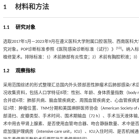
1
材料和方法
1.1 研究对象
选取2017年1月—2023年9月在遵义医科大学附属口腔医院、西南
[
13
]
究对象。POP诊断标准参照《医院感染诊断标准（试行）》
。纳入标
植修复术。排除标准：1）术前肺部有炎性变；2）术前有胸腔积液；3
1.2 观察指标
采用范围综述的形式整理汇总国内外头颈部恶性肿瘤术后肺部感染/术
况收集资料，包括人口学特征8项：性别、年龄、身体质量指数（body m
合并症6项：肺部共病、脑血管疾病史、周围血管疾病史、心血管疾病史、肝炎病史、查
征3项：肿瘤位置、TNM分期和美国麻醉医师协会（American Society of
部清扫、皮瓣类型、手术时间、围术期输血（72 h）、手术当天液体
术中用去甲肾上腺素、是否使用血管吻合器、吻合静脉数量、术中是否
症加强护理病房（intensive care unit，ICU）、ICU入住