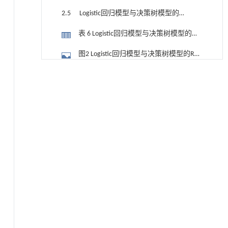
后POP的决策树模型
2.5 Logistic回归模型与决策树模型的
效果评价
表 6 Logistic回归模型与决策树模型的效
果比较
图2 Logistic回归模型与决策树模型的ROC
曲线
用于宽浓度范围高效捕集CO₂及低能耗再生的新
3 讨论
[1]
型酮基IPDA相变吸收剂
4 结论
Engineering
. 2026, Vol.58(3): 1-303
https://doi.org/10.1016/j.eng.2025.05.008
参考文献
基于机器学习揭示二氢杨梅素抑制TGF-β/ALK5
[2]
基金资助
信号通路治疗肺纤维化的新机制
Engineering
. 2026, Vol.58(3): 1-303
https://doi.org/10.1016/j.eng.2025.10.017
用于废旧聚烯烃高效氢解的熵工程策略
[3]
Engineering
. 2026, Vol.58(3): 1-303
https://doi.org/10.1016/j.eng.2025.04.030
动力学引导的聚对苯二甲酸乙二酯可控低聚解
[4]