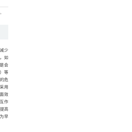
,
减少
，如
是会
P）等
的危
采用
方面效
互作
，提高
，为早