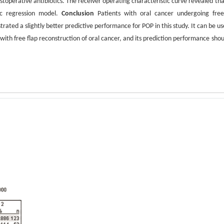
stoperative antibiotics. The receiver operating characteristic curve revealed tha
tic regression model.
Conclusion
Patients with oral cancer undergoing free
ated a slightly better predictive performance for POP in this study. It can be us
with free flap reconstruction of oral cancer, and its prediction performance shou