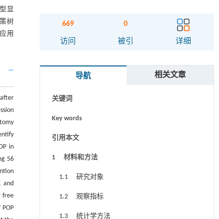
模型显
决策树
669
0
可应用
摘要
访问
被引
详细
Abstract
相关文章
导航
Graphical abstract
after
关键词
ssion
Key words
stomy
ntify
引用本文
OP in
1 材料和方法
ng 56
ntion
1.1 研究对象
, and
 free
1.2 观察指标
f POP
1.3 统计学方法