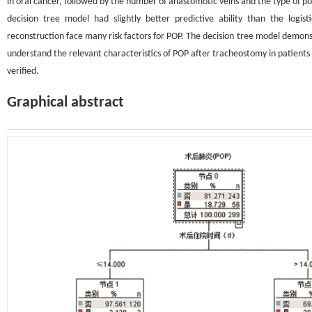
in oral cancer, followed by the number of anastomotic veins and the type of po
decision tree model had slightly better predictive ability than the logis
reconstruction face many risk factors for POP. The decision tree model demonstr
understand the relevant characteristics of POP after tracheostomy in patients 
verified.
Graphical abstract