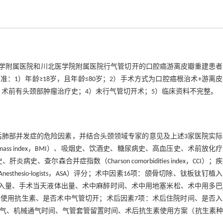
医科大学附属医院和川北医学院附属医院行气管切开的口腔癌游离皮瓣重建患
准：1）年龄≥18岁，且年龄≤80岁；2）手术方式为口腔癌根治术+游离
）术前有头颈部肿瘤治疗史；4）未行气管切开术；5）临床资料不完整。
后肺部并发症的危险因素，并结合头颈领域专家的意见及上述3家医院实际
ass index，BMI）、吸烟史、饮酒史、糖尿病史、高血压史、术前放化
尔森合并症指数（Charson comorbidities index，CCI）；
 Anesthesio-logists，ASA）评分；术中因素16项：颌骨切除、钛板钛钉植
输入量、手术当天液体出量、术中麻醉时间、术中用地塞米松、术中用多
使用抗生素、是否术中气管切开；术后因素7项：术后住院时间、是否入
时间、是否机械通气、机械通气时间、气管套管留置时间、术后抗生素使用方案（抗生素