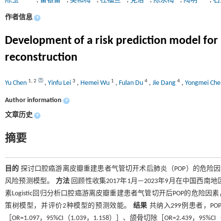
陈玉
,
雷银富
,
吴和梅
,
杜福兰
,
党洁
,
陈永梅
,
陶明
,
石
作者信息
+
Development of a risk prediction model for 
reconstruction
1
,
2
3
1
4
4
Yu Chen
,
Yinfu Lei
,
Hemei Wu
,
Fulan Du
,
Jie Dang
,
Yongmei Ch
Author information
+
文章历史
+
摘要
目的
探讨口腔癌游离皮瓣重建患者气管切开术后肺炎（POP）的危险因素，
风险预测模型。
方法
回顾性收集2017年1月—2023年9月在中国西
素Logistic回归分析口腔癌游离皮瓣重建患者气管切开后POP的危险因素，
策树模型，并评价2种模型的预测效能。
结果
共纳入299例患者，POP
［OR=1.097，95%CI（1.039，1.158）］、颌骨切除［OR=2.439，95%C