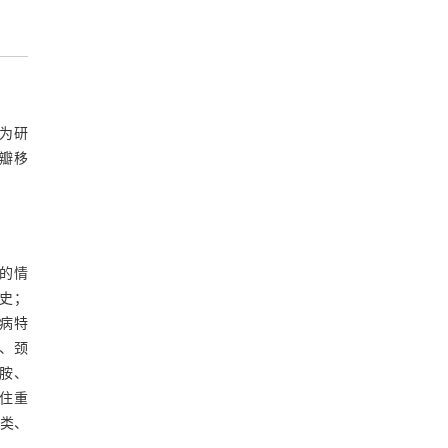
者为研
皮瓣移
的情
疗史；
疾病特
入、颈
巴胺、
住重
种类、