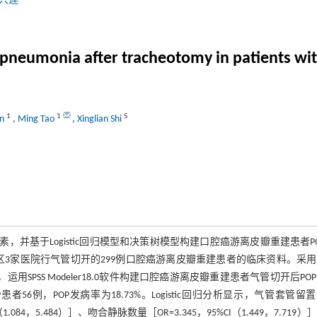
兴莲
pneumonia after tracheotomy in patients with
1
1
5
en
,
Ming Tao
,
Xinglian Shi
并基于Logistic回归模型和决策树模型构建口腔癌游离皮瓣重建患者P
南地区3家医院行气管切开的299例口腔癌游离皮瓣重建患者的临床资料。采
运用SPSS Modeler18.0软件构建口腔癌游离皮瓣重建患者气管切开后PO
患者56例，POP发病率为18.73%。Logistic回归分析显示，气管套管留
I（1.084，5.484）］、吻合静脉数量［OR=3.345，95%CI（1.449，7.719