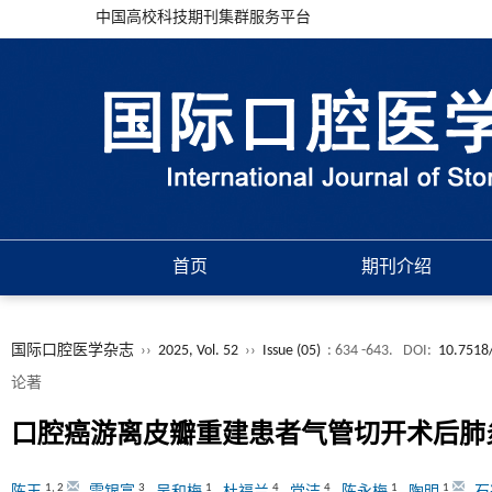
中国高校科技期刊集群服务平台
首页
期刊介绍
国际口腔医学杂志
››
2025, Vol. 52
››
Issue (05)
: 634 -643.
DOI:
10.7518
论著
口腔癌游离皮瓣重建患者气管切开术后肺
1
,
2
3
1
4
4
1
1