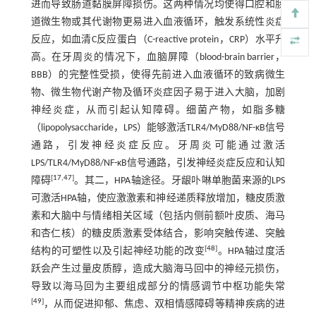
进而导致肠道黏膜屏障损伤。这两种情况均使得口腔和肠
道微生物或其代谢物更易进入血液循环，触发系统性炎症
反应，如血清C反应蛋白（C-reactive protein，CRP）水平升
高。在牙周炎的情况下，血脑屏障（blood-brain barrier，
BBB）的完整性受损，使得先前进入血液循环的致病微生
物、微生物代谢产物及循环炎症因子易于进入大脑，加剧
神经炎症，从而引起认知障碍。细菌产物，如脂多糖
（lipopolysaccharide，LPS）能够激活TLR4/MyD88/NF-κB信号
通路，引发神经炎症反应。牙周炎可能通过激活
LPS/TLR4/MyD88/NF-κB信号通路，引发神经炎症反应和认知
[
17
,
47
]
障碍
。其二，HPA轴途径。牙龈卟啉单胞菌来源的LPS
可激活HPA轴，使应激激素和神经递质释放增加，糖皮质激
素和大脑中与情绪相关区域（包括内侧前额叶皮质、海马
和杏仁核）的糖皮质激素受体结合，影响突触传递、突触
[
48
]
结构的可塑性以及引起神经功能的改变
。HPA轴过度活
跃会产生过量皮质醇，造成大脑海马回中的神经元损伤，
导致以海马回为主要组成部分的情感调节中枢功能失常
[
49
]
，从而促进抑郁、焦虑、双相情感障碍等精神疾病的进