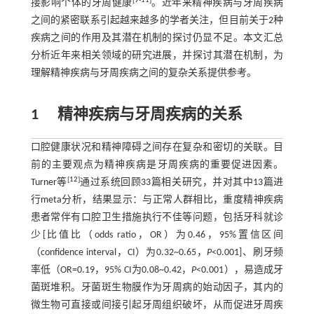
[
9
-
11
]
接影响个体的牙周健康
。近年来精神疾病与牙周疾病
之间的紧密联系引起越来越多的学者关注，但目前关于2种
疾病之间的作用及其潜在机制的探讨仍显不足。本文汇总
分析近年来相关领域的研究进展，并探讨其潜在机制，为
理解精神疾病与牙周疾病之间的复杂关系提供参考。
1
精神疾病与牙周疾病的关系
口腔健康状况和精神障碍之间存在复杂和密切的关联。目
前的主要观点为精神疾病是牙周疾病的重要促进因素。
[
12
]
Turner等
通过系统回顾33篇相关研究，并对其中13篇进
行meta分析，结果显示：与正常人群相比，重度精神疾病
患者常伴有口腔卫生措施执行不佳等问题，包括牙科就诊
少[比值比（odds ratio，OR）为0.46，95%置信区间
（confidence interval，CI）为0.32~0.65，
P
<0.001]、刷牙频
率低（OR=0.19，95% CI为0.08~0.42，
P
<0.001），易造成牙
菌斑堆积。牙菌斑生物膜作为牙周病的始动因子，其内的
微生物可直接或间接引起牙周组织破坏，从而促进牙周疾