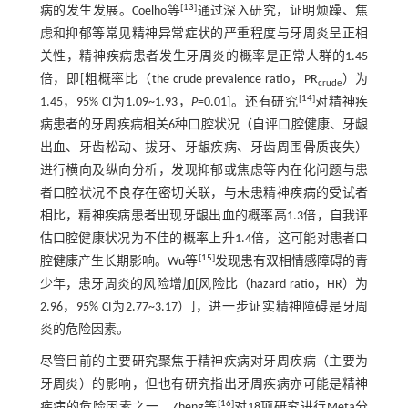
[
13
]
病的发生发展。Coelho等
通过深入研究，证明烦躁、焦
虑和抑郁等常见精神异常症状的严重程度与牙周炎呈正相
关性，精神疾病患者发生牙周炎的概率是正常人群的1.45
倍，即[粗概率比（the crude prevalence ratio，PR
）为
crude
[
14
]
1.45，95% CI为1.09~1.93，
P
=0.01]。还有研究
对精神疾
病患者的牙周疾病相关6种口腔状况（自评口腔健康、牙龈
出血、牙齿松动、拔牙、牙龈疾病、牙齿周围骨质丧失）
进行横向及纵向分析，发现抑郁或焦虑等内在化问题与患
者口腔状况不良存在密切关联，与未患精神疾病的受试者
相比，精神疾病患者出现牙龈出血的概率高1.3倍，自我评
估口腔健康状况为不佳的概率上升1.4倍，这可能对患者口
[
15
]
腔健康产生长期影响。Wu等
发现患有双相情感障碍的青
少年，患牙周炎的风险增加[风险比（hazard ratio，HR）为
2.96，95% CI为2.77~3.17）]，进一步证实精神障碍是牙周
炎的危险因素。
尽管目前的主要研究聚焦于精神疾病对牙周疾病（主要为
牙周炎）的影响，但也有研究指出牙周疾病亦可能是精神
[
16
]
疾病的危险因素之一。Zheng等
对18项研究进行Meta分