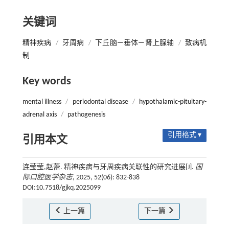
关键词
精神疾病
/
牙周病
/
下丘脑—垂体—肾上腺轴
/
致病机
制
Key words
mental illness
/
periodontal disease
/
hypothalamic-pituitary-
adrenal axis
/
pathogenesis
引用格式 ▾
引用本文
连莹莹,赵蕾. 精神疾病与牙周疾病关联性的研究进展[J].
国
际口腔医学杂志
, 2025, 52(06): 832-838
DOI:10.7518/gjkq.2025099
上一篇
下一篇