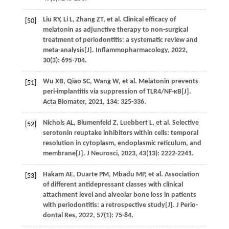
Liu
RY
,
Li
L
,
Zhang
ZT
,
et al
. Clinical efficacy of
[50]
melatonin as adjunctive therapy to non-surgical
treatment of periodontitis: a systematic review and
meta-analysis[J].
Inflammopharmacology
,
2022
,
30
(3): 695-704.
Wu
XB
,
Qiao
SC
,
Wang
W
,
et al
. Melatonin prevents
[51]
peri-implantitis via suppression of TLR4/NF-κB[J].
Acta Biomater
,
2021
,
134
: 325-336.
Nichols
AL
,
Blumenfeld
Z
,
Luebbert
L
,
et al
. Selective
[52]
serotonin reuptake inhibitors within cells: temporal
resolution in cytoplasm, endoplasmic reticulum, and
membrane[J].
J Neurosci
,
2023
,
43
(13): 2222-2241.
Hakam
AE
,
Duarte
PM
,
Mbadu
MP
,
et al
. Association
[53]
of different antidepressant classes with clinical
attachment level and alveolar bone loss in patients
with periodontitis: a retrospective study[J].
J Perio-
dontal Res
,
2022
,
57
(1): 75-84.