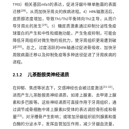
T9SS）相关基因mfa5的表达，促进牙龈卟啉单胞菌的表面
[
28
]
迁移
，从而加快牙周炎的疾病进程。4）HPA轴激活后，
皮质醇浓度增加，导致Th1/Th2平衡转向Th2主导，从而介
[
29
]
导牙周炎的发生
。5）糖皮质激素通过抑制分泌性免疫
球蛋白的产生和中性粒细胞功能，产生免疫抑制，可能会
降低牙周组织对微生物的抵抗力，使牙周组织更易遭到破
[
30
]
坏
。总之，过度活跃的HPA轴通过促进骨吸收、加快牙
周致病菌迁移以及抑制免疫等多种途径促进了牙周疾病的
进程。
2.1.2 儿茶酚胺类神经递质
[
31
-
32
]
在抑郁、焦虑等状态下，交感神经也会被过度激活
，
进而产生儿茶酚胺类神经递质，如肾上腺素、去甲肾上腺
素和多巴胺等。这些神经递质可直接作用于牙周组织，通
过调节成骨细胞中肾上腺素β2受体的表达调控骨形成和骨
[
33
]
量
，对牙槽骨产生影响；或增加牙龈组织前列腺素和蛋
白酶的分泌水平，发挥血管加压作用，减少牙龈血流量，