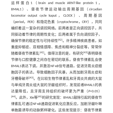
运样蛋白1（brain and muscle ARNT-like protein 1，
BMAL1）、昼夜节律运动输出周期基因（circadian
locomotor output cycle kaput，CLOCK）、周期基因
（period，PER）和隐花色素（cryptochrome，CRY），共同
编织着这一复杂的调控网络。前两者是正向调控因子，共
同驱动着节律的周期性变化；后两者属于负向调控因子，
[
42
]
确保节律的稳定性与可持续性
。许多精神疾病患者，如
重度抑郁症、双相情感障、焦虑和精神分裂症等，常常伴
[
42
]
[
43
]
随着昼夜节律紊乱
。值得注意的是，有研究
表明昼夜
节律与口腔健康之间存在密切的联系。昼夜节律紊乱会使
BMAL1表达下调，并激活NF-κB信号通路，促进牙周炎症细
胞因子的表达，导致细胞因子风暴，从而加剧牙周炎症和
[
43
]
牙槽骨破坏
。在比较生物节律紊乱和牙周炎共病的大鼠
与单纯牙周炎组大鼠的牙龈组织时，发现前者BMAL1的表
达量降低，且牙周支持组织的破坏更为严重（
P
<0.05）
[
44
]
[
45
]
。此外，Xie等
的研究发现：BMAL1敲除引起的昼夜节
律紊乱可通过NF-κB通路促进氧化应激反应，加剧牙龈卟啉
单胞菌诱导的动脉粥样硬化。这些发现提示：昼夜节律紊