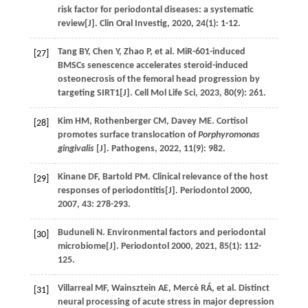
risk factor for periodontal diseases: a systematic
review[J].
Clin Oral Investig
,
2020
,
24
(1): 1-12.
Tang
BY
,
Chen
Y
,
Zhao
P
,
et al
. MiR-601-induced
[27]
BMSCs senescence accelerates steroid-induced
osteonecrosis of the femoral head progression by
targeting SIRT1[J].
Cell Mol Life Sci
,
2023
,
80
(9): 261.
Kim
HM
,
Rothenberger
CM
,
Davey
ME
. Cortisol
[28]
promotes surface translocation of
Porphyromonas
gingivalis
[J].
Pathogens
,
2022
,
11
(9): 982.
Kinane
DF
,
Bartold
PM
. Clinical relevance of the host
[29]
responses of periodontitis[J].
Periodontol 2000
,
2007
,
43
: 278-293.
Buduneli
N
. Environmental factors and periodontal
[30]
microbiome[J].
Periodontol 2000
,
2021
,
85
(1): 112-
125.
Villarreal
MF
,
Wainsztein
AE
,
Mercè
RÁ
,
et al
. Distinct
[31]
neural processing of acute stress in major depression