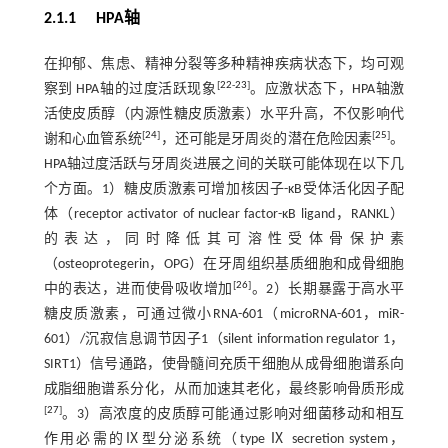
2.1.1 HPA轴
在抑郁、焦虑、精神分裂等多种精神疾病状态下，均可观
[
22
-
23
]
察到 HPA轴的过度活跃现象
。应激状态下，HPA轴激
活使皮质醇（内源性糖皮质激素）水平升高，不仅影响代
[
24
]
[
25
]
谢和心血管系统
，还可能是牙周炎的潜在危险因素
。
HPA轴过度活跃与牙周炎进展之间的关联可能体现在以下几
个方面。1）糖皮质激素可增加核因子-κB受体活化因子配
体（receptor activator of nuclear factor-κB ligand，RANKL）
的表达，同时降低其可溶性受体骨保护素
（osteoprotegerin，OPG）在牙周组织基质细胞和成骨细胞
[
26
]
中的表达，进而使骨吸收增加
。2）长期暴露于高水平
糖皮质激素，可通过微小RNA-601（microRNA-601，miR-
601）/沉寂信息调节因子1（silent information regulator 1，
SIRT1）信号通路，使骨髓间充质干细胞从成骨细胞谱系向
成脂细胞谱系分化，从而加速其老化，最终影响骨质形成
[
27
]
。3）高浓度的皮质醇可能通过影响对细菌移动和相互
作用必需的Ⅸ型分泌系统（type Ⅸ secretion system，