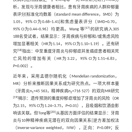
析，发现与牙周健康者相比，患有牙周疾病的人群抑郁量
表评分[标准化均数差（standard mean difference，SMD）为
1.05，95% CI为0.68~1.41]和焦虑量表评分（SMD=0.70，
[
17
]
95% CI为0.44~0.96）均更高。Wang 等
的研究纳入305
188名受试者，结果显示：牙周疾病与抑郁和/或焦虑风险
增加显著相关（HR为1.14，95% CI为1.10~1.19）。还有研
[
18
]
究
指出：中至重度牙周炎与抑郁症并发癌症患者相关死
亡风险的增加有关（HR为3.22，95% CI为1.51~6.83，
P
=0.002）。
近年来，采用孟德尔随机化（Mendelian randomization，
MR）分析来推断因果关系成为研究热点。一项大样本量
（牙周炎
n
=45 563，精神疾病
n
=716 527）的双向MR研究
1
2
[
19
]
揭示：遗传预测的重度抑郁症增加了牙周炎的风险（OR
为2.15，95% CI为1.24~3.75，
P
=0.01），且吸烟和饮酒会影
[
20
]
响该关联。但Tong等
从基因方面评估的结果显示：牙周
炎与10种精神疾病无潜在的双向因果关系[逆方差加权法
（inverse-variance weighted，IVW），正向：
P
>0.089；反