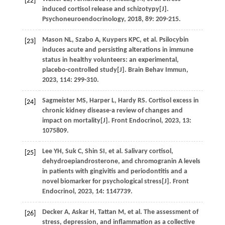
[22]
induced cortisol release and schizotypy[J].
Psychoneuroendocrinology
,
2018
,
89
: 209-215.
Mason
NL
,
Szabo
A
,
Kuypers
KPC
,
et al
. Psilocybin
[23]
induces acute and persisting alterations in immune
status in healthy volunteers: an experimental,
placebo-controlled study[J].
Brain Behav Immun
,
2023
,
114
: 299-310.
Sagmeister
MS
,
Harper
L
,
Hardy
RS
. Cortisol excess in
[24]
chronic kidney disease-a review of changes and
impact on mortality[J].
Front Endocrinol
,
2023
,
13
:
1075809.
Lee
YH
,
Suk
C
,
Shin
SI
,
et al
. Salivary cortisol,
[25]
dehydroepiandrosterone, and chromogranin A levels
in patients with gingivitis and periodontitis and a
novel biomarker for psychological stress[J].
Front
Endocrinol
,
2023
,
14
: 1147739.
Decker
A
,
Askar
H
,
Tattan
M
,
et al
. The assessment of
[26]
stress, depression, and inflammation as a collective