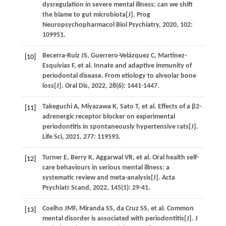
dysregulation in severe mental illness: can we shift
the blame to gut microbiota[J].
Prog
Neuropsychopharmacol Biol Psychiatry
,
2020
,
102
:
109951.
Becerra-Ruiz
JS
,
Guerrero-Velázquez
C
,
Martínez-
[10]
Esquivias
F
,
et al
. Innate and adaptive immunity of
periodontal disease. From etiology to alveolar bone
loss[J].
Oral Dis
,
2022
,
28
(6): 1441-1447.
Takeguchi
A
,
Miyazawa
K
,
Sato
T
,
et al
. Effects of a β2-
[11]
adrenergic receptor blocker on experimental
periodontitis in spontaneously hypertensive rats[J].
Life Sci
,
2021
,
277
: 119593.
Turner
E
,
Berry
K
,
Aggarwal
VR
,
et al
. Oral health self-
[12]
care behaviours in serious mental illness: a
systematic review and meta-analysis[J].
Acta
Psychiatr Scand
,
2022
,
145
(1): 29-41.
Coelho
JMF
,
Miranda
SS
,
da Cruz
SS
,
et al
. Common
[13]
mental disorder is associated with periodontitis[J].
J