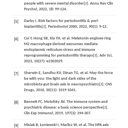
people with severe mental disorder[J].
Annu Rev Clin
Psychol
,
2022
,
18
: 99-124.
Darby
I
. Risk factors for periodontitis & peri-
[5]
implantitis[J].
Periodontol 2000
,
2022
,
90
(1): 9-12.
Cui
Y
,
Hong
SB
,
Xia
YH
,
et al
. Melatonin enginee-ring
[6]
M2 macrophage-derived exosomes mediate
endoplasmic reticulum stress and immune
reprogramming for periodontitis therapy[J].
Adv Sci
,
2023
,
10
(27): e2302029.
Sherwin
E
,
Sandhu
KV
,
Dinan
TG
,
et al
. May the force
[7]
be with you: the light and dark sides of the
microbiota-gut-brain axis in neuropsychiatry[J].
CNS
Drugs
,
2016
,
30
(11): 1019-1041.
Bennett
FC
,
Molofsky
AV
. The immune system and
[8]
psychiatric disease: a basic science perspective[J].
Clin Exp Immunol
,
2019
,
197
(3): 294-307.
Misiak
B
,
Łoniewski
I
,
Marlicz
W
,
et al
. The HPA axis
[9]