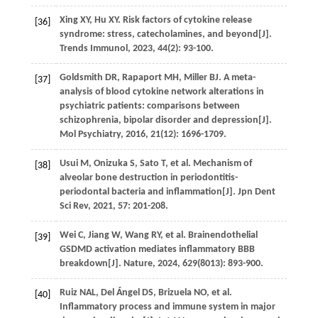
Xing
XY
,
Hu
XY
. Risk factors of cytokine release
[36]
syndrome: stress, catecholamines, and beyond[J].
Trends Immunol
,
2023
,
44
(2): 93-100.
Goldsmith
DR
,
Rapaport
MH
,
Miller
BJ
. A meta-
[37]
analysis of blood cytokine network alterations in
psychiatric patients: comparisons between
schizophrenia, bipolar disorder and depression[J].
Mol Psychiatry
,
2016
,
21
(12): 1696-1709.
Usui
M
,
Onizuka
S
,
Sato
T
,
et al
. Mechanism of
[38]
alveolar bone destruction in periodontitis-
periodontal bacteria and inflammation[J].
Jpn Dent
Sci Rev
,
2021
,
57
: 201-208.
Wei
C
,
Jiang
W
,
Wang
RY
,
et al
. Brainendothelial
[39]
GSDMD activation mediates inflammatory BBB
breakdown[J].
Nature
,
2024
,
629
(8013): 893-900.
Ruiz
NAL
,
Del Ángel
DS
,
Brizuela
NO
,
et al
.
[40]
Inflammatory process and immune system in major