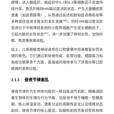
屏障，进入脑组织，脑组织中IL-1和IL-6等细胞因子浓度持
续升高，激活并维持HPA轴过度活跃状态，产生大量糖皮质
激素（如皮质醇等），从而通过前述机制如促进骨吸收等
[
40
]
多种途径促进牙周炎的发生发展
，同时HPA轴过度活跃
促进位于中枢神经系统的小胶质细胞产生促炎细胞因子，
[
41
]
引起大脑的炎性状态
，进一步加重了神经炎性，加快抑
郁、焦虑等疾病进程。
综上，儿茶酚胺类神经递质在口腔健康中扮演着复杂而关
键的角色。它们通过影响骨形成、血管功能、细菌毒力和
免疫功能等多个方面，直接或间接地参与了牙周炎等口腔
疾病的发病过程。
2.1.3 昼夜节律紊乱
昼夜节律作为生命体内部的一种自我调节机制，精确调控
着生物体的生理与行为节奏，包括但不限于睡眠—觉醒周
期、核心体温波动、激素分泌的周期性变化以及情绪状态
起伏。昼夜节律的核心基因，如脑和肌肉芳香烃受体核转