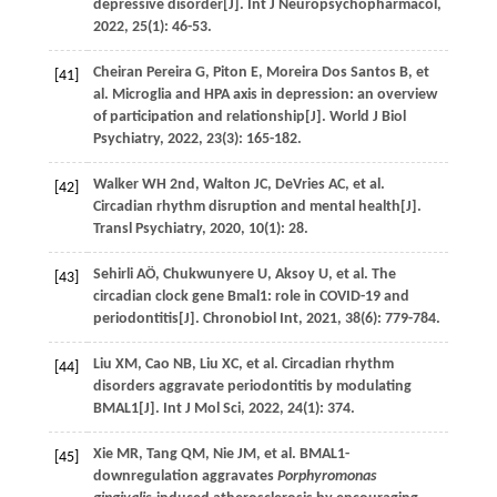
depressive disorder[J].
Int J Neuropsychopharmacol
,
2022
,
25
(1): 46-53.
Cheiran Pereira
G
,
Piton
E
,
Moreira Dos Santos
B
,
et
[41]
al
. Microglia and HPA axis in depression: an overview
of participation and relationship[J].
World J Biol
Psychiatry
,
2022
,
23
(3): 165-182.
Walker
WH
2nd
,
Walton
JC
,
DeVries
AC
,
et al
.
[42]
Circadian rhythm disruption and mental health[J].
Transl Psychiatry
,
2020
,
10
(1): 28.
Sehirli
AÖ
,
Chukwunyere
U
,
Aksoy
U
,
et al
. The
[43]
circadian clock gene Bmal1: role in COVID-19 and
periodontitis[J].
Chronobiol Int
,
2021
,
38
(6): 779-784.
Liu
XM
,
Cao
NB
,
Liu
XC
,
et al
. Circadian rhythm
[44]
disorders aggravate periodontitis by modulating
BMAL1[J].
Int J Mol Sci
,
2022
,
24
(1): 374.
Xie
MR
,
Tang
QM
,
Nie
JM
,
et al
. BMAL1-
[45]
downregulation aggravates
Porphyromonas