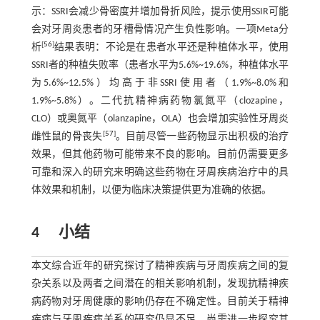
示：SSRI会减少骨密度并增加骨折风险，提示使用SSIR可能
会对牙周炎患者的牙槽骨情况产生负性影响。一项Meta分
[
56
]
析
结果表明：不论是在患者水平还是种植体水平，使用
SSRI者的种植失败率（患者水平为5.6%~19.6%，种植体水平
为5.6%~12.5%）均高于非SSRI使用者（1.9%~8.0%和
1.9%~5.8%）。二代抗精神病药物氯氮平（clozapine，
CLO）或奥氮平（olanzapine，OLA）也会增加实验性牙周炎
[
57
]
雌性鼠的骨丧失
。目前尽管一些药物显示出积极的治疗
效果，但其他药物可能带来不良的影响。目前仍需要更多
可靠和深入的研究来明确这些药物在牙周疾病治疗中的具
体效果和机制，以便为临床决策提供更为准确的依据。
4 小结
本文综合近年的研究探讨了精神疾病与牙周疾病之间的复
杂关系以及两者之间潜在的相关影响机制，发现抗精神疾
病药物对牙周健康的影响仍存在不确定性。目前关于精神
疾病与牙周疾病关系的研究仍显不足，尚需进一步探究其