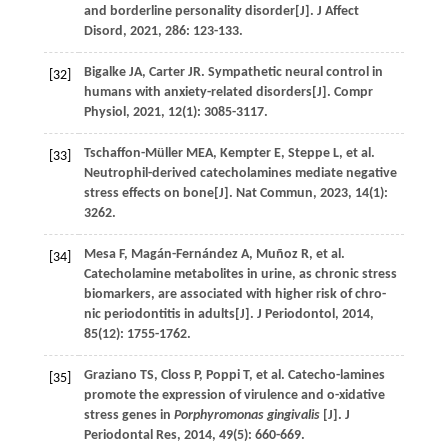
and borderline personality disorder[J].
J Affect
Disord
,
2021
,
286
: 123-133.
Bigalke
JA
,
Carter
JR
. Sympathetic neural control in
[32]
humans with anxiety-related disorders[J].
Compr
Physiol
,
2021
,
12
(1): 3085-3117.
Tschaffon-Müller
MEA
,
Kempter
E
,
Steppe
L
,
et al
.
[33]
Neutrophil-derived catecholamines mediate negative
stress effects on bone[J].
Nat Commun
,
2023
,
14
(1):
3262.
Mesa
F
,
Magán-Fernández
A
,
Muñoz
R
,
et al
.
[34]
Catecholamine metabolites in urine, as chronic stress
biomarkers, are associated with higher risk of chro-
nic periodontitis in adults[J].
J Periodontol
,
2014
,
85
(12): 1755-1762.
Graziano
TS
,
Closs
P
,
Poppi
T
,
et al
. Catecho-lamines
[35]
promote the expression of virulence and o-xidative
stress genes in
Porphyromonas gingivalis
[J].
J
Periodontal Res
,
2014
,
49
(5): 660-669.