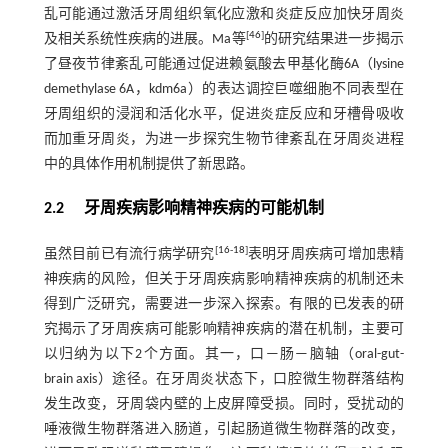
乱可能通过激活牙周组织氧化应激和炎症反应加快牙周炎
[
46
]
及相关系统性疾病的进展。Ma等
的研究结果进一步揭示
了昼夜节律紊乱可能通过促进赖氨酸去甲基化酶6A（lysine
demethylase 6A，kdm6a）的表达调控巨噬细胞不同表型在
牙周组织的浸润和活化水平，促进炎症反应和牙槽骨吸收
而加重牙周炎，为进一步探究生物节律紊乱在牙周炎进程
中的具体作用机制提供了新思路。
2.2 牙周疾病影响精神疾病的可能机制
[
16
-
18
]
虽然目前已有流行病学研究
表明牙周疾病可增加患精
神疾病的风险，但关于牙周疾病影响精神疾病的机制还未
得到广泛研究，需要进一步深入探索。有限的已发表的研
究揭示了牙周疾病可能影响精神疾病的潜在机制，主要可
以归纳为以下2个方面。其一，口—肠—脑轴（oral-gut-
brain axis）途径。在牙周炎状态下，口腔微生物群落结构
发生改变，牙周袋内壁的上皮屏障受损。同时，受扰动的
唾液微生物群落进入肠道，引起肠道微生物群落的改变，