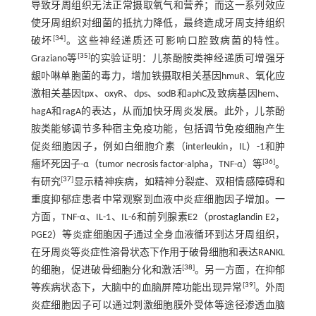
导致牙周组织无法正常摄取氧气和营养；而这一系列效应
使牙周组织对细菌的抵抗力降低，最终造成牙周支持组织
[
34
]
破坏
。这些神经递质还可影响口腔致病菌的特性。
[
35
]
Graziano等
的实验证明：儿茶酚胺类神经递质可增强牙
龈卟啉单胞菌的毒力，增加铁摄取相关基因hmuR、氧化应
激相关基因tpx、oxyR、dps、sodB和aphC及致病基因hem、
hagA和ragA的表达，从而加快牙周炎发展。此外，儿茶酚
胺类能够调节多种宿主免疫功能，包括调节免疫细胞产生
促炎细胞因子，例如白细胞介素（interleukin，IL）-1和肿
[
36
]
瘤坏死因子-α（tumor necrosis factor-alpha，TNF-α）等
。
[
37
]
有研究
显示精神疾病，如精神分裂症、双相情感障碍和
重度抑郁症患者中常观察到血液中炎症细胞因子增加。一
方面，TNF-α、IL-1、IL-6和前列腺素E2（prostaglandin E2，
PGE2）等炎症细胞因子通过全身血液循环到达牙周组织，
在牙周炎等炎症性溶骨状态下作用于破骨细胞和表达RANKL
[
38
]
的细胞，促进破骨细胞分化和激活
。另一方面，在抑郁
[
39
]
等疾病状态下，大脑中的血脑屏障功能出现异常
。外周
炎症细胞因子可以通过刺激细胞膜外受体等途径渗透血脑