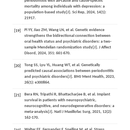
periodontitis with all-cause and cause-specific
mortality among individuals with depression: a
population-based study[J].
Sci Rep
,
2024
,
14
(1):
21917.
Pi
YY
,
Jiao
ZM
,
Wang
LN
,
et al
. Genetic evidence
[19]
strengthens the bidirectional connection between
oral health status and psychiatric disorders: a two-
sample Mendelian randomization study[J].
J Affect
Disord
,
2024
,
351
: 661-670.
Tong
SS
,
Lyu
YL
,
Huang
WT
,
et al
. Genetically
[20]
predicted causal associations between periodontitis
and psychiatric disorders[J].
BMJ Ment Health
,
2023
,
26
(1): e300864.
Bera
RN
,
Tripathi
R
,
Bhattacharjee
B
,
et al
. Implant
[21]
survival in patients with neuropsychiatric,
neurocognitive, and neurodegenerative disorders: a
meta-analysis[J].
Natl J Maxillofac Surg
,
2021
,
12
(2):
162-170.
Walter
EE
,
Fernandez
F
,
Snelling
M
,
et al
. Stress