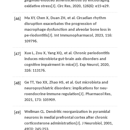
gingivalis
-induced atherosclerosis by encouraging
oxidative stress[J].
Circ Res
,
2020
,
126
(6): e15-e29.
Ma
XY
,
Chen
X
,
Duan
ZH
,
et al
. Circadian rhythm
[46]
disruption exacerbates the progression of
macrophage dysfunction and alveolar bone loss in
pe-riodontitis[J].
Int Immunopharmacol
,
2023
,
116
:
109796.
Xue
L
,
Zou
X
,
Yang
XQ
,
et al
. Chronic periodontitis
[47]
induces microbiota-gut-brain axis disorders and
cognitive impairment in mice[J].
Exp Neurol
,
2020
,
326
: 113176.
Ge
TT
,
Yao
XX
,
Zhao
HS
,
et al
. Gut microbiota and
[48]
neuropsychiatric disorders: implications for neu-
roendocrine-immune regulation[J].
Pharmacol Res
,
2021
,
173
: 105909.
Wellman
CL
. Dendritic reorganization in pyramidal
[49]
neurons in medial prefrontal cortex after chronic
corticosterone administration[J].
J Neurobiol
,
2001
,
49
(3): 245-253.