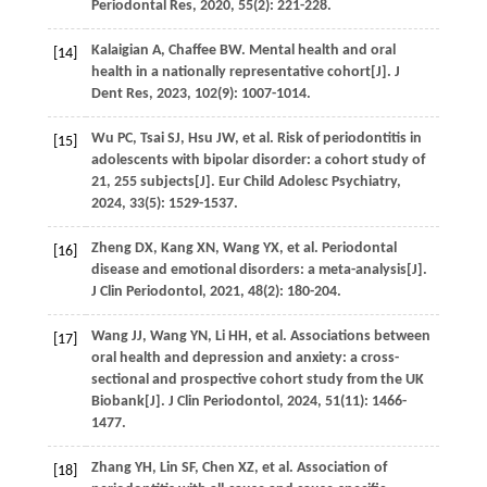
Periodontal Res
,
2020
,
55
(2): 221-228.
Kalaigian
A
,
Chaffee
BW
. Mental health and oral
[14]
health in a nationally representative cohort[J].
J
Dent Res
,
2023
,
102
(9): 1007-1014.
Wu
PC
,
Tsai
SJ
,
Hsu
JW
,
et al
. Risk of periodontitis in
[15]
adolescents with bipolar disorder: a cohort study of
21, 255 subjects[J].
Eur Child Adolesc Psychiatry
,
2024
,
33
(5): 1529-1537.
Zheng
DX
,
Kang
XN
,
Wang
YX
,
et al
. Periodontal
[16]
disease and emotional disorders: a meta-analysis[J].
J Clin Periodontol
,
2021
,
48
(2): 180-204.
Wang
JJ
,
Wang
YN
,
Li
HH
,
et al
. Associations between
[17]
oral health and depression and anxiety: a cross-
sectional and prospective cohort study from the UK
Biobank[J].
J Clin Periodontol
,
2024
,
51
(11): 1466-
1477.
Zhang
YH
,
Lin
SF
,
Chen
XZ
,
et al
. Association of
[18]