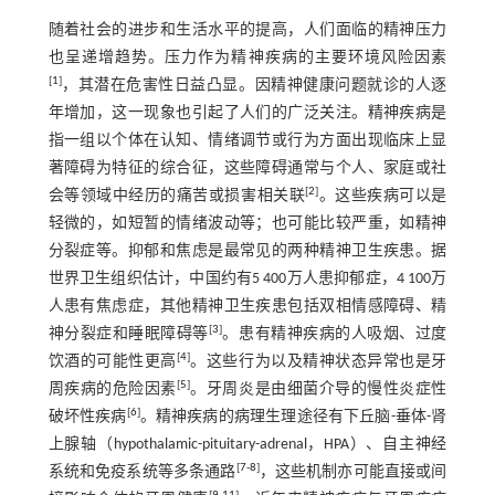
随着社会的进步和生活水平的提高，人们面临的精神压力
也呈递增趋势。压力作为精神疾病的主要环境风险因素
[
1
]
，其潜在危害性日益凸显。因精神健康问题就诊的人逐
年增加，这一现象也引起了人们的广泛关注。精神疾病是
指一组以个体在认知、情绪调节或行为方面出现临床上显
著障碍为特征的综合征，这些障碍通常与个人、家庭或社
[
2
]
会等领域中经历的痛苦或损害相关联
。这些疾病可以是
轻微的，如短暂的情绪波动等；也可能比较严重，如精神
分裂症等。抑郁和焦虑是最常见的两种精神卫生疾患。据
世界卫生组织估计，中国约有5 400万人患抑郁症，4 100万
人患有焦虑症，其他精神卫生疾患包括双相情感障碍、精
[
3
]
神分裂症和睡眠障碍等
。患有精神疾病的人吸烟、过度
[
4
]
饮酒的可能性更高
。这些行为以及精神状态异常也是牙
[
5
]
周疾病的危险因素
。牙周炎是由细菌介导的慢性炎症性
[
6
]
破坏性疾病
。精神疾病的病理生理途径有下丘脑-垂体-肾
上腺轴（hypothalamic-pituitary-adrenal，HPA）、自主神经
[
7
-
8
]
系统和免疫系统等多条通路
，这些机制亦可能直接或间