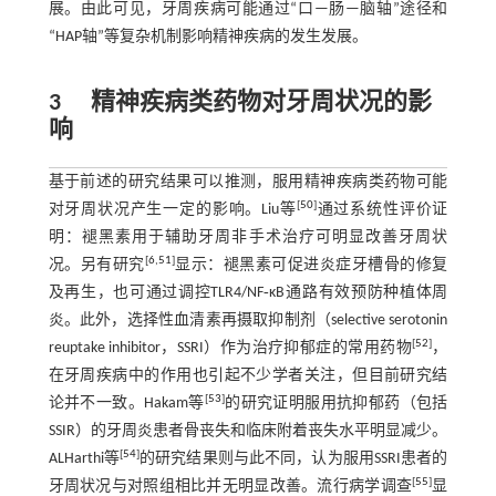
展。由此可见，牙周疾病可能通过“口—肠—脑轴”途径和
“HAP轴”等复杂机制影响精神疾病的发生发展。
3
精神疾病类药物对牙周状况的影
响
基于前述的研究结果可以推测，服用精神疾病类药物可能
[
50
]
对牙周状况产生一定的影响。Liu等
通过系统性评价证
明：褪黑素用于辅助牙周非手术治疗可明显改善牙周状
[
6
,
51
]
况。另有研究
显示：褪黑素可促进炎症牙槽骨的修复
及再生，也可通过调控TLR4/NF‑κB通路有效预防种植体周
炎。此外，选择性血清素再摄取抑制剂（selective serotonin
[
52
]
reuptake inhibitor，SSRI）作为治疗抑郁症的常用药物
，
在牙周疾病中的作用也引起不少学者关注，但目前研究结
[
53
]
论并不一致。Hakam等
的研究证明服用抗抑郁药（包括
SSIR）的牙周炎患者骨丧失和临床附着丧失水平明显减少。
[
54
]
ALHarthi等
的研究结果则与此不同，认为服用SSRI患者的
[
55
]
牙周状况与对照组相比并无明显改善。流行病学调查
显