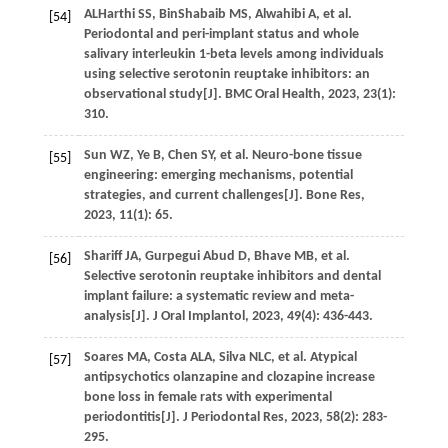
ALHarthi
SS
,
BinShabaib
MS
,
Alwahibi
A
,
et al
.
[54]
Periodontal and peri-implant status and whole
salivary interleukin 1-beta levels among individuals
using selective serotonin reuptake inhibitors: an
observational study[J].
BMC Oral Health
,
2023
,
23
(1):
310.
Sun
WZ
,
Ye
B
,
Chen
SY
,
et al
. Neuro-bone tissue
[55]
engineering: emerging mechanisms, potential
strategies, and current challenges[J].
Bone Res
,
2023
,
11
(1): 65.
Shariff
JA
,
Gurpegui Abud
D
,
Bhave
MB
,
et al
.
[56]
Selective serotonin reuptake inhibitors and dental
implant failure: a systematic review and meta-
analysis[J].
J Oral Implantol
,
2023
,
49
(4): 436-443.
Soares
MA
,
Costa
ALA
,
Silva
NLC
,
et al
. Atypical
[57]
antipsychotics olanzapine and clozapine increase
bone loss in female rats with experimental
periodontitis[J].
J Periodontal Res
,
2023
,
58
(2): 283-
295.