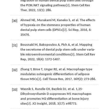
migration of human dental pulp stem cells through
the PI3K/AKT signaling pathway[J].
Stem Cell Res
Ther
,
2022
,
13
(1): 286.
Ahmed
NE
,
Murakami
M
,
Kaneko
S
,
et al
. The effects
[30]
of hypoxia on the stemness properties of human
dental pulp stem cells (DPSCs)[J].
Sci Rep
,
2016
,
6
:
35476.
Bousnaki
M
,
Bakopoulou
A
,
Pich
A
,
et al
. Mapping
[31]
the secretome of dental pulp stem cells under varia-
ble microenvironmental conditions[J].
Stem Cell Rev
Rep
,
2022
,
18
(4): 1372-1407.
Zhang
Y
,
Böse
T
,
Unger
RE
,
et al
. Macrophage type
[32]
modulates osteogenic differentiation of adipose
tissue MSCs[J].
Cell Tissue Res
,
2017
,
369
(2): 273-286.
Wasnik
S
,
Rundle
CH
,
Baylink
DJ
,
et al
. 1,25-
[33]
Dihydroxyvitamin D suppresses M1 macrophages
and promotes M2 differentiation at bone injury
sites[J].
JCI Insight
,
2018
,
3
(17): e98773.