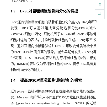
度活化的作用。
1.3 DPSC对巨噬细胞破骨向分化的调控
[
17
]
DPSC还有调控巨噬细胞向破骨细胞分化的能力。Kanji等
发现：DPSC可以通过组成型分泌途径分泌OPG以减少
RAW264.7细胞中活化T-细胞核因子1、RANK和MMP-9等破骨
[
18
]
细胞标志物的表达，并抑制破骨细胞的生成。Kong等
发
现：通过直接向小鼠静脉输注DPSC，可改变骨质疏松小鼠
的RANKL/OPG比例升高的现象，减少早期骨丧失。Zheng等
[
19
]
发现：DPSC中OPG的表达约为牙槽骨细胞的2倍，相对
的，RANKL的表达仅为牙槽骨细胞的1/20，提示DPSC具有抑
制破骨向分化的能力。
1.4 提高DPSC对巨噬细胞调控功能的探索
近年来有一些针对提高DPSC对巨噬细胞调控功能的探索研
[
26
]
究。Murakami等
利用不同亚群DPSC对粒细胞集落刺激因
子（granulocyte colony-stimulating factor，G-CSF）的迁移