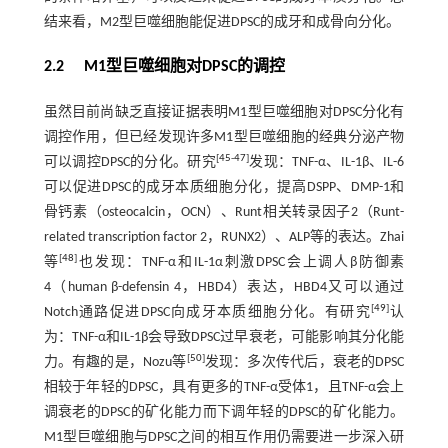
结来看，M2型巨噬细胞能促进DPSC的成牙和成骨向分化。
2.2 M1型巨噬细胞对DPSC的调控
虽然目前尚缺乏直接证据表明M1型巨噬细胞对DPSC分化有
调控作用，但已经发现许多M1型巨噬细胞的经典分泌产物
[
45
-
47
]
可以调控DPSC的分化。研究
发现：TNF-α、IL-1β、IL-6
可以促进DPSC的成牙本质细胞分化，提高DSPP、DMP-1和
骨钙素（osteocalcin，OCN）、Runt相关转录因子2（Runt-
related transcription factor 2，RUNX2）、ALP等的表达。Zhai
[
48
]
等
也发现：TNF-α和IL-1α刺激DPSC会上调人β防御素
4（human β-defensin 4，HBD4）表达，HBD4又可以通过
[
49
]
Notch通路促进DPSC向成牙本质细胞分化。有研究
认
为：TNF-α和IL-1β会导致DPSC过早衰老，可能影响其分化能
[
50
]
力。有趣的是，Nozu等
发现：多次传代后，衰老的DPSC
相较于年轻的DPSC，具有更多的TNF-α受体1，且TNF-α会上
调衰老的DPSC的矿化能力而下调年轻的DPSC的矿化能力。
M1型巨噬细胞与DPSC之间的相互作用仍需要进一步深入研