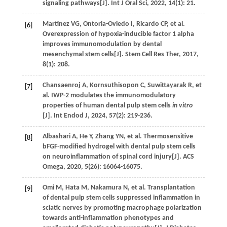
signaling pathways[J].
Int J Oral Sci
,
2022
,
14
(1): 21.
Martinez
VG
,
Ontoria-Oviedo
I
,
Ricardo
CP
,
et al
.
[6]
Overexpression of hypoxia-inducible factor 1 alpha
improves immunomodulation by dental
mesenchymal stem cells[J].
Stem Cell Res Ther
,
2017
,
8
(1): 208.
Chansaenroj
A
,
Kornsuthisopon
C
,
Suwittayarak
R
,
et
[7]
al
. IWP-2 modulates the immunomodulatory
properties of human dental pulp stem cells
in vitro
[J].
Int Endod J
,
2024
,
57
(2): 219-236.
Albashari
A
,
He
Y
,
Zhang
YN
,
et al
. Thermosensitive
[8]
bFGF-modified hydrogel with dental pulp stem cells
on neuroinflammation of spinal cord injury[J].
ACS
Omega
,
2020
,
5
(26): 16064-16075.
Omi
M
,
Hata
M
,
Nakamura
N
,
et al
. Transplantation
[9]
of dental pulp stem cells suppressed inflammation in
sciatic nerves by promoting macrophage polarization
towards anti-inflammation phenotypes and