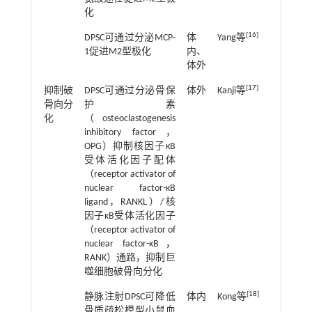
化
[
16
]
DPSC可通过分泌MCP-
体
Yang等
2023
1促进M2型极化
内、
体外
[
17
]
抑制破
DPSC可通过分泌骨保
体外
Kanji等
2021
骨向分
护素
化
（osteoclastogenesis
inhibitory factor，
OPG）抑制核因子κB
受体活化因子配体
（receptor activator of
nuclear factor-κB
ligand，RANKL）/核
因子κB受体活化因子
（receptor activator of
nuclear factor-κB，
RANK）通路，抑制巨
噬细胞破骨向分化
[
18
]
静脉注射DPSC可降低
体内
Kong等
2018
骨质疏松模型小鼠血