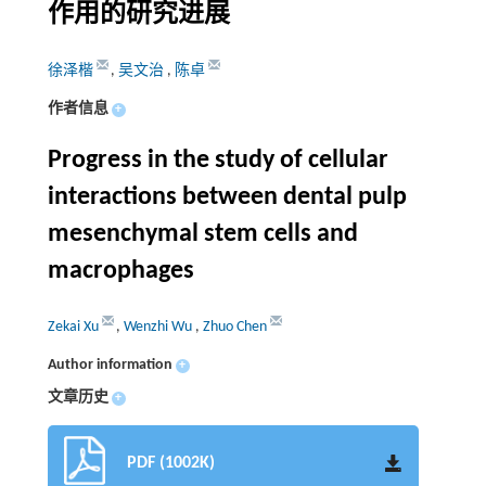
作用的研究进展
徐泽楷
,
吴文治
,
陈卓
作者信息
+
Progress in the study of cellular
interactions between dental pulp
mesenchymal stem cells and
macrophages
Zekai Xu
,
Wenzhi Wu
,
Zhuo Chen
Author information
+
文章历史
+
PDF (1002K)