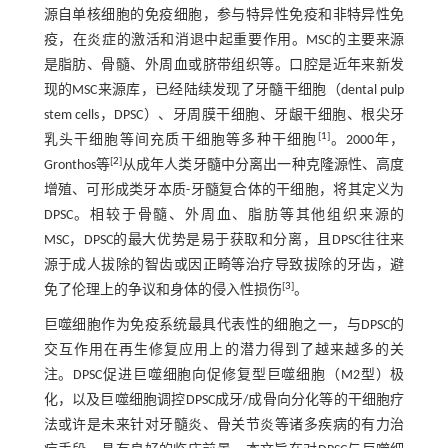
源自单核细胞的免疫细胞，参与特异性免疫和非特异性免
疫，在炎症的激活和消退中起重要作用。MSC的主要来源
是脂肪、骨髓、外周血或脐带组织等。口腔是近年来新发
现的MSC来源库，已经陆续发现了牙髓干细胞（dental pulp
stem cells，DPSC）、牙周膜干细胞、牙龈干细胞、根尖牙
[
1
]
乳头干细胞等间充质干细胞等多种干细胞
。2000年，
[
2
]
Gronthos等
从成年人类牙髓中分离出一种克隆源性、高度
增殖、可形成类牙本质-牙髓复合体的干细胞，将其定义为
DPSC。相较于骨髓、外周血、脂肪等其他组织来源的
MSC，DPSC的最大优势是易于获取和分离，且DPSC往往来
源于成人拔除的智齿或因正畸等治疗导致拔除的牙齿，避
[
3
]
免了伦理上的争议和身体的侵入性损伤
。
巨噬细胞作为免疫系统最具代表性的细胞之一，与DPSC的
交互作用在再生修复应用上的潜力得到了越来越多的关
注。DPSC促进巨噬细胞向促修复型巨噬细胞（M2型）极
化，以及巨噬细胞调控DPSC成牙/成骨向分化等的干细胞疗
法或许是未来针对牙髓炎、骨关节炎等诸多疾病的有力治