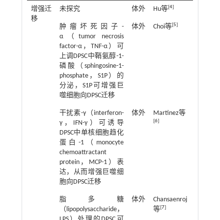
[
4
]
增强迁
未探究
体外
Hu等
2021
移
[
5
]
肿瘤坏死因子-
体外
Choi等
2022
α（tumor necrosis
factor-α，TNF-α）可
上调DPSC中鞘氨醇-1-
磷酸（sphingosine-1-
phosphate，S1P）的
分泌，S1P可增强巨
噬细胞向DPSC迁移
干扰素-γ（interferon-
体外
Martinez等
2017
[
6
]
γ，IFN-γ）可诱导
DPSC中单核细胞趋化
蛋白-1（monocyte
chemoattractant
protein，MCP-1）表
达，从而增强巨噬细
胞向DPSC迁移
脂多糖
体外
Chansaenroj
2024
[
7
]
（lipopolysaccharide，
等
LPS）处理的DPSC可