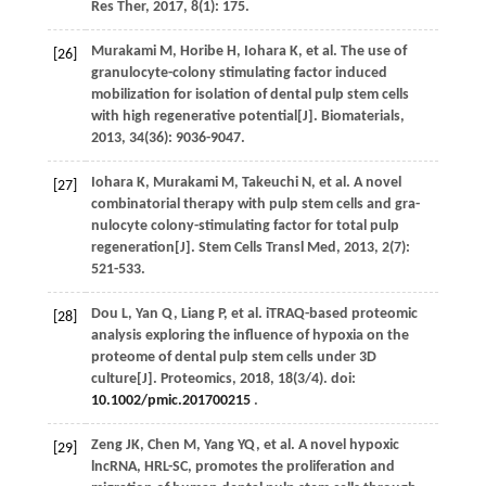
Res Ther
,
2017
,
8
(1): 175.
Murakami
M
,
Horibe
H
,
Iohara
K
,
et al
. The use of
[26]
granulocyte-colony stimulating factor induced
mobilization for isolation of dental pulp stem cells
with high regenerative potential[J].
Biomaterials
,
2013
,
34
(36): 9036-9047.
Iohara
K
,
Murakami
M
,
Takeuchi
N
,
et al
. A novel
[27]
combinatorial therapy with pulp stem cells and gra-
nulocyte colony-stimulating factor for total pulp
regeneration[J].
Stem Cells Transl Med
,
2013
,
2
(7):
521-533.
Dou
L
,
Yan
Q
,
Liang
P
,
et al
. iTRAQ-based proteomic
[28]
analysis exploring the influence of hypoxia on the
proteome of dental pulp stem cells under 3D
culture[J].
Proteomics
,
2018
, 18(
3
/4). doi:
10.1002/pmic.201700215
.
Zeng
JK
,
Chen
M
,
Yang
YQ
,
et al
. A novel hypoxic
[29]
lncRNA, HRL-SC, promotes the proliferation and