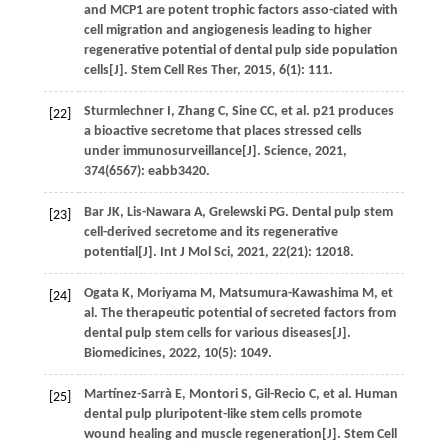
and MCP1 are potent trophic factors asso-ciated with
cell migration and angiogenesis leading to higher
regenerative potential of dental pulp side population
cells[J].
Stem Cell Res Ther
,
2015
,
6
(1): 111.
Sturmlechner
I
,
Zhang
C
,
Sine
CC
,
et al
. p21 produces
[22]
a bioactive secretome that places stressed cells
under immunosurveillance[J].
Science
,
2021
,
374
(6567): eabb3420.
Bar
JK
,
Lis-Nawara
A
,
Grelewski
PG
. Dental pulp stem
[23]
cell-derived secretome and its regenerative
potential[J].
Int J Mol Sci
,
2021
,
22
(21): 12018.
Ogata
K
,
Moriyama
M
,
Matsumura-Kawashima
M
,
et
[24]
al
. The therapeutic potential of secreted factors from
dental pulp stem cells for various diseases[J].
Biomedicines
,
2022
,
10
(5): 1049.
Martínez-Sarrà
E
,
Montori
S
,
Gil-Recio
C
,
et al
. Human
[25]
dental pulp pluripotent-like stem cells promote
wound healing and muscle regeneration[J].
Stem Cell