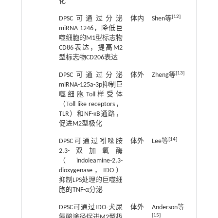
化
[
12
]
DPSC可通过分泌
体内
Shen等
2020
miRNA-1246，降低巨
噬细胞的M1型标志物
CD86表达，提高M2
型标志物CD206表达
[
13
]
DPSC可通过分泌
体外
Zheng等
2020
miRNA-125a-3p抑制巨
噬细胞Toll样受体
（Toll like receptors，
TLR）和NF-κB通路，
促进M2型极化
[
14
]
DPSC可通过吲哚胺
体外
Lee等
2016
2,3-双加氧酶
（indoleamine-2,3-
dioxygenase，IDO）
抑制LPS处理的巨噬细
胞的TNF-α分泌
DPSC可通过IDO-犬尿
体外
Anderson等
2022
[
15
]
氨酸途径促进M2型极