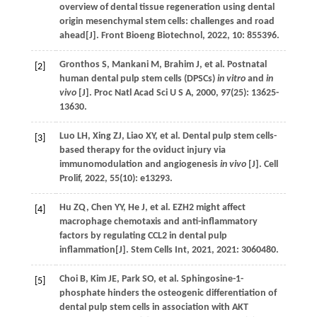
overview of dental tissue regeneration using dental
origin mesenchymal stem cells: challenges and road
ahead[J].
Front Bioeng Biotechnol
,
2022
,
10
: 855396.
Gronthos
S
,
Mankani
M
,
Brahim
J
,
et al
. Postnatal
[2]
human dental pulp stem cells (DPSCs)
in vitro
and
in
vivo
[J].
Proc Natl Acad Sci U S A
,
2000
,
97
(25): 13625-
13630.
Luo
LH
,
Xing
ZJ
,
Liao
XY
,
et al
. Dental pulp stem cells-
[3]
based therapy for the oviduct injury via
immunomodulation and angiogenesis
in vivo
[J].
Cell
Prolif
,
2022
,
55
(10): e13293.
Hu
ZQ
,
Chen
YY
,
He
J
,
et al
. EZH2 might affect
[4]
macrophage chemotaxis and anti-inflammatory
factors by regulating CCL2 in dental pulp
inflammation[J].
Stem Cells Int
,
2021
,
2021
: 3060480.
Choi
B
,
Kim
JE
,
Park
SO
,
et al
. Sphingosine-1-
[5]
phosphate hinders the osteogenic differentiation of
dental pulp stem cells in association with AKT