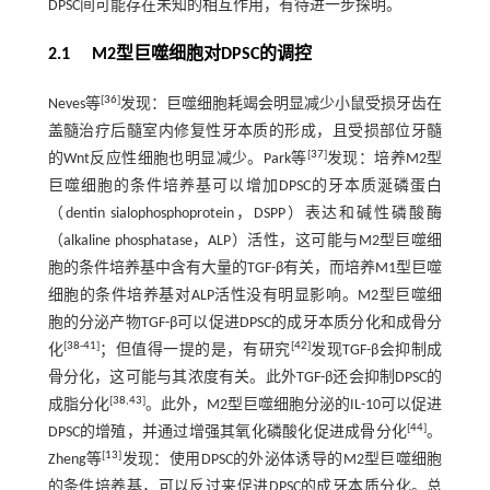
DPSC间可能存在未知的相互作用，有待进一步探明。
2.1 M2型巨噬细胞对DPSC的调控
[
36
]
Neves等
发现：巨噬细胞耗竭会明显减少小鼠受损牙齿在
盖髓治疗后髓室内修复性牙本质的形成，且受损部位牙髓
[
37
]
的Wnt反应性细胞也明显减少。Park等
发现：培养M2型
巨噬细胞的条件培养基可以增加DPSC的牙本质涎磷蛋白
（dentin sialophosphoprotein，DSPP）表达和碱性磷酸酶
（alkaline phosphatase，ALP）活性，这可能与M2型巨噬细
胞的条件培养基中含有大量的TGF-β有关，而培养M1型巨噬
细胞的条件培养基对ALP活性没有明显影响。M2型巨噬细
胞的分泌产物TGF-β可以促进DPSC的成牙本质分化和成骨分
[
38
-
41
]
[
42
]
化
；但值得一提的是，有研究
发现TGF-β会抑制成
骨分化，这可能与其浓度有关。此外TGF-β还会抑制DPSC的
[
38
,
43
]
成脂分化
。此外，M2型巨噬细胞分泌的IL-10可以促进
[
44
]
DPSC的增殖，并通过增强其氧化磷酸化促进成骨分化
。
[
13
]
Zheng等
发现：使用DPSC的外泌体诱导的M2型巨噬细胞
的条件培养基，可以反过来促进DPSC的成牙本质分化。总