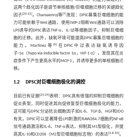
这两个趋化因子是调节单核细胞/巨噬细胞迁移的关键趋化
[
20
-
22
]
[
7
]
因子
。Chansaenroj等
发现：DPSC募集巨噬细胞的能
力可能依赖于Wnt通路，使用IWP-2阻断Wnt通路可以消除
LPS诱导的DPSC表达TNF-α、IL-1β等细胞因子，抑制巨噬细
胞的迁移。此外，缺氧环境可能提高DPSC募集巨噬细胞的
[
6
]
能力。Martinez等
在DPSC中过表达缺氧诱导因
子-1α（hypo-xia-inducible factor 1α，HIF-1 α），发现其在炎
症条件下产生更高水平的MCP-1，并诱导更多的单核细胞迁
移。
1.2 DPSC对巨噬细胞极化的调控
[
23
-
24
]
目前已有证据
表明：DPSC具有很强的抑制巨噬细胞的
促炎表型，同时促进其向促修复型巨噬细胞极化的能力，
这可能与DPSC分泌抗炎细胞因子如IL-6、TGF-β、HGF和IDO
有关。DPSC可以显著降低LPS刺激的RAW264.7细胞的NF-κB
信号通路激活和IL-6、TNF-α表达，抑制其M1型极化，并提
[
3
,
8
-
10
]
高其IL-10和CD206（M2型巨噬细胞标志物）的表达
。