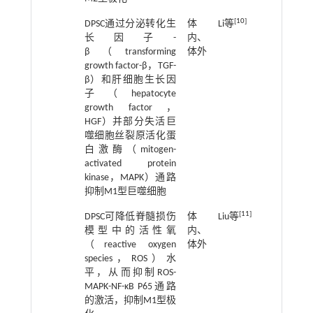
[
10
]
DPSC通过分泌转化生
体
Li等
2021
长因子-
内、
β（transforming
体外
growth factor-β，TGF-
β）和肝细胞生长因
子（hepatocyte
growth factor，
HGF）并部分失活巨
噬细胞丝裂原活化蛋
白激酶（mitogen-
activated protein
kinase，MAPK）通路
抑制M1型巨噬细胞
[
11
]
DPSC可降低脊髓损伤
体
Liu等
2022
模型中的活性氧
内、
（reactive oxygen
体外
species，ROS）水
平，从而抑制ROS-
MAPK-NF-κB P65通路
的激活，抑制M1型极