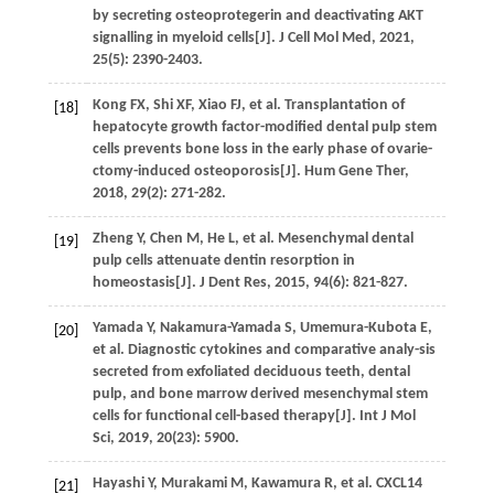
by secreting osteoprotegerin and deactivating AKT
signalling in myeloid cells[J].
J Cell Mol Med
,
2021
,
25
(5): 2390-2403.
Kong
FX
,
Shi
XF
,
Xiao
FJ
,
et al
. Transplantation of
[18]
hepatocyte growth factor-modified dental pulp stem
cells prevents bone loss in the early phase of ovarie-
ctomy-induced osteoporosis[J].
Hum Gene Ther
,
2018
,
29
(2): 271-282.
Zheng
Y
,
Chen
M
,
He
L
,
et al
. Mesenchymal dental
[19]
pulp cells attenuate dentin resorption in
homeostasis[J].
J Dent Res
,
2015
,
94
(6): 821-827.
Yamada
Y
,
Nakamura-Yamada
S
,
Umemura-Kubota
E
,
[20]
et al
. Diagnostic cytokines and comparative analy-sis
secreted from exfoliated deciduous teeth, dental
pulp, and bone marrow derived mesenchymal stem
cells for functional cell-based therapy[J].
Int J Mol
Sci
,
2019
,
20
(23): 5900.
Hayashi
Y
,
Murakami
M
,
Kawamura
R
,
et al
. CXCL14
[21]