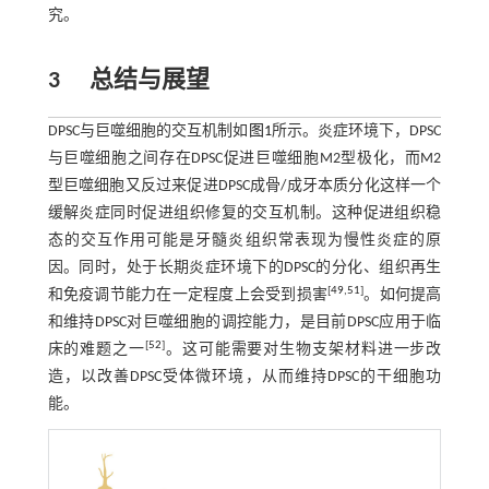
究。
3
总结与展望
DPSC与巨噬细胞的交互机制如
图1
所示。炎症环境下，DPSC
与巨噬细胞之间存在DPSC促进巨噬细胞M2型极化，而M2
型巨噬细胞又反过来促进DPSC成骨/成牙本质分化这样一个
缓解炎症同时促进组织修复的交互机制。这种促进组织稳
态的交互作用可能是牙髓炎组织常表现为慢性炎症的原
因。同时，处于长期炎症环境下的DPSC的分化、组织再生
[
49
,
51
]
和免疫调节能力在一定程度上会受到损害
。如何提高
和维持DPSC对巨噬细胞的调控能力，是目前DPSC应用于临
[
52
]
床的难题之一
。这可能需要对生物支架材料进一步改
造，以改善DPSC受体微环境，从而维持DPSC的干细胞功
能。