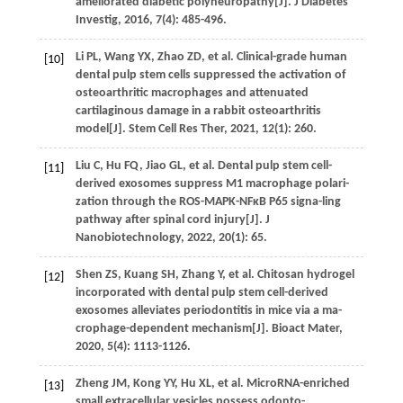
ameliorated diabetic polyneuropathy[J].
J Diabetes
Investig
,
2016
,
7
(4): 485-496.
Li
PL
,
Wang
YX
,
Zhao
ZD
,
et al
. Clinical-grade human
[10]
dental pulp stem cells suppressed the activation of
osteoarthritic macrophages and attenuated
cartilaginous damage in a rabbit osteoarthritis
model[J].
Stem Cell Res Ther
,
2021
,
12
(1): 260.
Liu
C
,
Hu
FQ
,
Jiao
GL
,
et al
. Dental pulp stem cell-
[11]
derived exosomes suppress M1 macrophage polari-
zation through the ROS-MAPK-NFκB P65 signa-ling
pathway after spinal cord injury[J].
J
Nanobiotechnology
,
2022
,
20
(1): 65.
Shen
ZS
,
Kuang
SH
,
Zhang
Y
,
et al
. Chitosan hydrogel
[12]
incorporated with dental pulp stem cell-derived
exosomes alleviates periodontitis in mice via a ma-
crophage-dependent mechanism[J].
Bioact Mater
,
2020
,
5
(4): 1113-1126.
Zheng
JM
,
Kong
YY
,
Hu
XL
,
et al
. MicroRNA-enriched
[13]
small extracellular vesicles possess odonto-