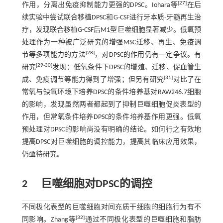
[
27
]
作用，分离出免疫抑制能力更强的DPSC。Iohara等
在后
续实验中尝试联合移植DPSC和G-CSF进行牙本质-牙髓再生治
疗，发现联合移植G-CSF后M1型巨噬细胞显著减少。低氧预
处理作为一种被广泛研究的增强MSC迁移、再生、免疫调
[
28
]
节等多项能力的方法
，对DPSC的作用仍有一定争议。有
[
29
-
30
]
研究
发现：低氧条件下DPSC的增殖、迁移、促血管生
[
31
]
成、免疫调节等能力得到了增强；但另有研究
对比了在
常氧与缺氧环境下培养DPSC的条件培养基对RAW246.7细胞
的影响，发现虽然两者都起到了抑制巨噬细胞促炎表型的
作用，但常氧条件培养DPSC的条件培养基作用更强。低氧
预处理对DPSC的影响尚没有明确的结论。如何行之有效地
提高DPSC对巨噬细胞的调控能力，提高其临床应用效果，
仍亟待研究。
2
巨噬细胞对DPSC的调控
不同极化表型的巨噬细胞对间充质干细胞的细胞行为有不
[
32
]
同影响。Zhang等
通过不同极化表型的巨噬细胞和脂肪