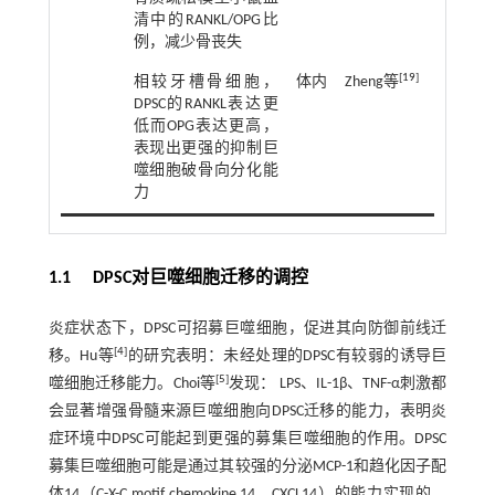
清中的RANKL/OPG比
例，减少骨丧失
[
19
]
相较牙槽骨细胞，
体内
Zheng等
2015
DPSC的RANKL表达更
低而OPG表达更高，
表现出更强的抑制巨
噬细胞破骨向分化能
力
1.1 DPSC对巨噬细胞迁移的调控
炎症状态下，DPSC可招募巨噬细胞，促进其向防御前线迁
[
4
]
移。Hu等
的研究表明：未经处理的DPSC有较弱的诱导巨
[
5
]
噬细胞迁移能力。Choi等
发现： LPS、IL-1β、TNF-α刺激都
会显著增强骨髓来源巨噬细胞向DPSC迁移的能力，表明炎
症环境中DPSC可能起到更强的募集巨噬细胞的作用。DPSC
募集巨噬细胞可能是通过其较强的分泌MCP-1和趋化因子配
体14（C-X-C motif chemokine 14，CXCL14）的能力实现的，