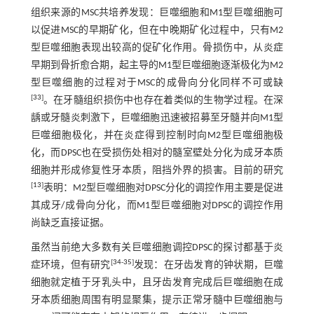
组织来源的MSC共培养发现：巨噬细胞和M1型巨噬细胞可
以促进MSC的早期矿化，但在中晚期矿化过程中，只有M2
型巨噬细胞表现出较高的促矿化作用。骨损伤中，从炎症
早期到骨折愈合期，起主导的M1型巨噬细胞逐渐极化为M2
型巨噬细胞的过程对于MSC的成骨向分化同样不可或缺
[
33
]
。在牙髓组织损伤中也存在着类似的生物学过程。在深
龋或牙髓炎刺激下，巨噬细胞迅速被招募至牙髓并向M1型
巨噬细胞极化，并在炎症得到控制时向M2型巨噬细胞极
化，而DPSC也在受损伤处相对的髓室壁处分化为成牙本质
细胞并形成修复性牙本质，阻挡外界的损害。目前的研究
[
13
]
表明：M2型巨噬细胞对DPSC分化的调控作用主要是促进
其成牙/成骨向分化，而M1型巨噬细胞对DPSC的调控作用
尚缺乏直接证据。
虽然当前绝大多数有关巨噬细胞调控DPSC的探讨都基于炎
[
34
-
35
]
症环境，但有研究
发现：在牙齿发育的钟状期，巨噬
细胞就定植于牙乳头中，且牙齿发育完成后巨噬细胞在成
牙本质细胞周围有明显聚集，提示正常牙髓中巨噬细胞与