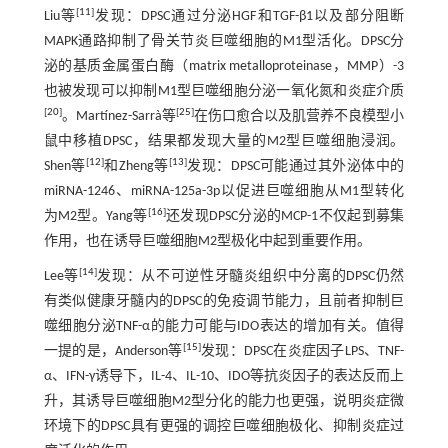
[
11
]
Liu等
发现：DPSC通过分泌HGF和TGF-β1以及部分阻断
MAPK通路抑制了骨关节炎巨噬细胞的M1型活化。DPSC分
泌的基质金属蛋白酶（matrix metalloproteinase，MMP）-3
也被发现可以抑制M1型巨噬细胞分泌一氧化氮和炎症介质
[
20
]
[
25
]
。Martínez-Sarrà等
在伤口愈合以及肌营养不良模型小
鼠中移植DPSC，结果都发现大量的M2型巨噬细胞浸润。
[
12
]
[
13
]
Shen等
和Zheng等
发现：DPSC可能通过其外泌体中的
miRNA-1246、miRNA-125a-3p以促进巨噬细胞从M1型转化
[
16
]
为M2型。Yang等
还发现DPSC分泌的MCP-1不仅起到募集
作用，也在诱导巨噬细胞M2型极化中起到重要作用。
[
14
]
Lee等
发现：从不可逆性牙髓炎组织中分离的DPSC仍然
有类似健康牙髓内的DPSC的免疫调节能力，且前者抑制巨
噬细胞分泌TNF-α的能力可能与IDO表达的增加有关。值得
[
15
]
一提的是，Anderson等
发现：DPSC在炎症因子LPS、TNF-
α、IFN-γ诱导下，IL-4、IL-10、IDO等抗炎因子的表达反而上
升，其诱导巨噬细胞M2型分化的能力也更强，说明炎症微
环境下的DPSC具有更强的调控巨噬细胞极化、抑制炎症过