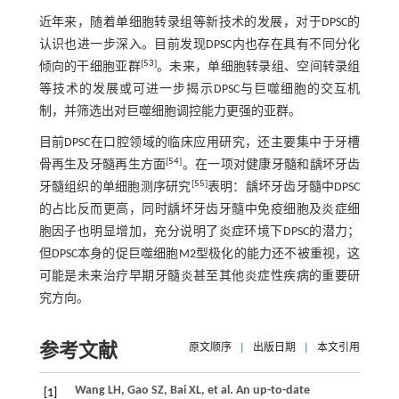
近年来，随着单细胞转录组等新技术的发展，对于DPSC的
认识也进一步深入。目前发现DPSC内也存在具有不同分化
[
53
]
倾向的干细胞亚群
。未来，单细胞转录组、空间转录组
等技术的发展或可进一步揭示DPSC与巨噬细胞的交互机
制，并筛选出对巨噬细胞调控能力更强的亚群。
目前DPSC在口腔领域的临床应用研究，还主要集中于牙槽
[
54
]
骨再生及牙髓再生方面
。在一项对健康牙髓和龋坏牙齿
[
55
]
牙髓组织的单细胞测序研究
表明：龋坏牙齿牙髓中DPSC
的占比反而更高，同时龋坏牙齿牙髓中免疫细胞及炎症细
胞因子也明显增加，充分说明了炎症环境下DPSC的潜力；
但DPSC本身的促巨噬细胞M2型极化的能力还不被重视，这
可能是未来治疗早期牙髓炎甚至其他炎症性疾病的重要研
究方向。
参考文献
原文顺序
|
出版日期
|
本文引用
Wang
LH
,
Gao
SZ
,
Bai
XL
,
et al
. An up-to-date
[1]