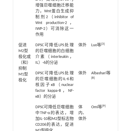
增强巨噬细胞迁移能
力，Wnt蛋白生成抑
制剂2（inhibitor of
Wnt production-2，
IWP-2）可消除这一
作用
[
3
]
促进
DPSC可降低LPS处理
体外
Luo等
2022
M2型
的巨噬细胞的白细胞
极化或
介素（interleukin，
（和）
IL）-6的分泌
抑制
DPSC可降低LPS处理
体外
Albashari等
2020
M1型
[
8
]
的巨噬细胞的IL-6和
极化
核因子κB（nuclear
factor kappa-B，NF-
κB）的分泌
[
9
]
DPSC可降低巨噬细胞
体
Omi等
2016
中TNF-α的表达，增
内、
加IL-10和M2型标志物
体外
CD206的表达，促进
M2型极化