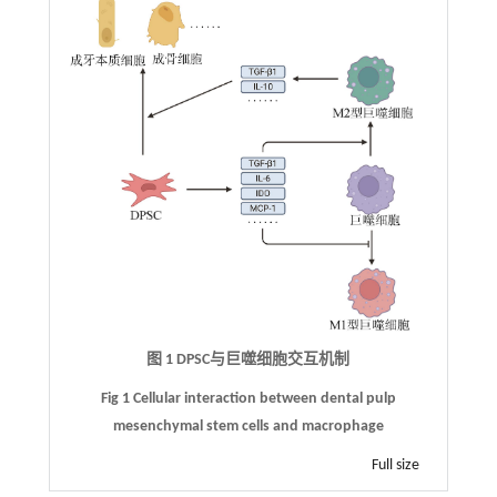
图 1 DPSC与巨噬细胞交互机制
Fig 1 Cellular interaction between dental pulp
mesenchymal stem cells and macrophage
Full size