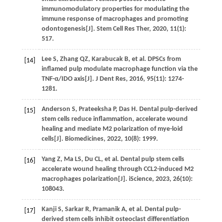
immunomodulatory properties for modulating the
immune response of macrophages and promoting
odontogenesis[J].
Stem Cell Res Ther
,
2020
,
11
(1):
517.
Lee
S
,
Zhang
QZ
,
Karabucak
B
,
et al
. DPSCs from
[14]
inflamed pulp modulate macrophage function via the
TNF-α/IDO axis[J].
J Dent Res
,
2016
,
95
(11): 1274-
1281.
Anderson
S
,
Prateeksha
P
,
Das
H
. Dental pulp-derived
[15]
stem cells reduce inflammation, accelerate wound
healing and mediate M2 polarization of mye-loid
cells[J].
Biomedicines
,
2022
,
10
(8): 1999.
Yang
Z
,
Ma
LS
,
Du
CL
,
et al
. Dental pulp stem cells
[16]
accelerate wound healing through CCL2-induced M2
macrophages polarization[J].
iScience
,
2023
,
26
(10):
108043.
Kanji
S
,
Sarkar
R
,
Pramanik
A
,
et al
. Dental pulp-
[17]
derived stem cells inhibit osteoclast differentiation