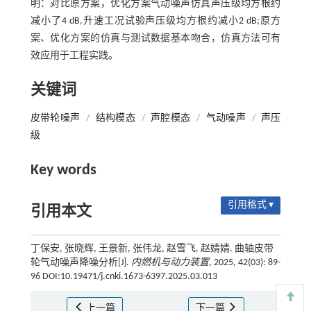
明：对比原方案，优化方案气动噪声仿真声压级均方根约
减小了4 dB,升速工况试验声压级均方根约减小2 dB;原方
案、优化方案的仿真与测试数据基本吻合，仿真方法可有
效应用于工程实践。
关键词
皮带轮噪声
/
结构模态
/
声腔模态
/
气动噪声
/
声压
级
Key words
引用格式 ▾
引用本文
丁保安, 张晓辉, 王景新, 张伟龙, 赵雪飞, 赵婧婧. 曲轴皮带
轮气动噪声降噪分析[J].
内燃机与动力装置
, 2025, 42(03): 89-
96 DOI:10.19471/j.cnki.1673-6397.2025.03.013
上一篇
下一篇