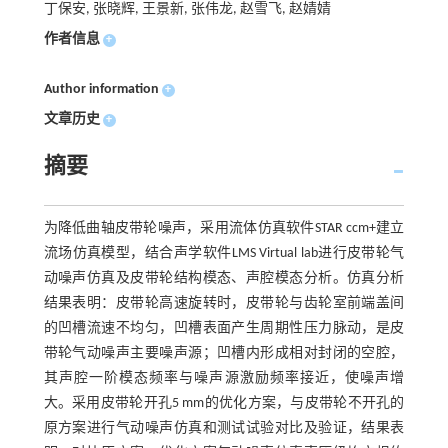
丁保安, 张晓辉, 王景新, 张伟龙, 赵雪飞, 赵婧婧
作者信息
+
Author information
+
文章历史
+
摘要
为降低曲轴皮带轮噪声，采用流体仿真软件STAR ccm+建立
流场仿真模型，结合声学软件LMS Virtual lab进行皮带轮气
动噪声仿真及皮带轮结构模态、声腔模态分析。仿真分析
结果表明：皮带轮高速旋转时，皮带轮与齿轮室前端盖间
的凹槽流速不均匀，凹槽表面产生周期性压力脉动，是皮
带轮气动噪声主要噪声源；凹槽内形成相对封闭的空腔，
其声腔一阶模态频率与噪声源激励频率接近，使噪声增
大。采用皮带轮开孔5 mm的优化方案，与皮带轮不开孔的
原方案进行气动噪声仿真和测试试验对比及验证，结果表