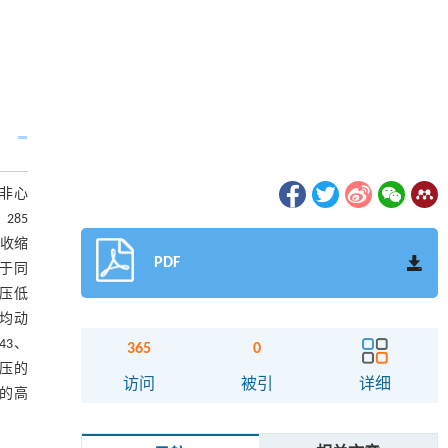
大非心
285
收缩
PDF
低于同
张压低
平均动
43、
365
0
血压的
访问
被引
详细
佳的高