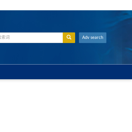
Adv search