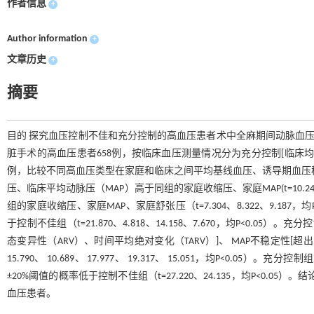
作者信息
+
Author information
+
文章历史
+
摘要
目的 探究血压控制不佳和充分控制的高血压患者术中全麻期间动脉血压不稳
脏手术的高血压患者658例，按临床血压测量情况分为充分控制[临床均明显控制血
例，比较不同高血压类型在家庭和临床之间平均基线血压、诱导期血压
压、临床平均动脉压（MAP）高于同组的家庭收缩压、家庭MAP(t=10.24
组的家庭收缩压、家庭MAP、家庭舒张压（t=7.304、8.322、9.1
于控制不佳组（t=21.870、4.818、14.158、7.670，均P<0
态变异性（ARV）、时间平均绝对变化（TARV）]、 MAP不稳定性[超出患者
15.790、 10.689、 17.977、 19.317、 15.051，均P<
±20%阈值的概率低于控制不佳组（t=27.220、24.135，均P<0
血压患者。