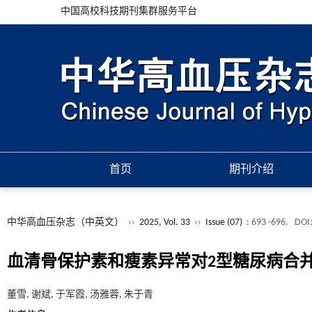
中国高校科技期刊集群服务平台
首页
期刊介绍
中华高血压杂志（中英文）
››
2025, Vol. 33
››
Issue (07)
: 693 -696.
DOI
血清骨保护素和瘦素异常对2型糖尿病合
董雪, 谢斌, 于军霞, 汤雅蓉, 朱于青