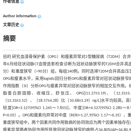
作者信息
+
Author information
+
文章历史
+
摘要
目的 研究血清骨保护素（OPG）和瘦素异常对2型糖尿病（T2DM）合并
年6月经冠状动脉CT血管造影检查诊断为冠状动脉狭窄的T2DM合并高血压患
分）和重度狭窄（>90分）组，每组240例。同时选择T2DM合并高血
OPG和瘦素水平，采用logistic回归分析OPG和瘦素异常对冠状动
作用指数（SI）分析OPG与瘦素异常对冠状动脉狭窄的相加交互作用
脂蛋白胆固醇、收缩压、舒张压、 OPG[(11.27±3.19)、（12.31±3.32）
（13.33±3.52）、（18.57±4.28）比（10.68±3.29）ng
轻度[OR=3.127(95%CI 1.245～7.855)]、中度[OR=4.527(95%CI 2.
P<0.05）。OPG和瘦素均异常对中度（RERI=1.27,95%CI 1.17～6.35
重度狭窄组中，两个因素共同作用致病的协同效应为两个因素单独存在产生效应之和的
瘦素异常两者协同作用所导致冠状动脉狭窄的病例占34.80%(AP=34.80,95