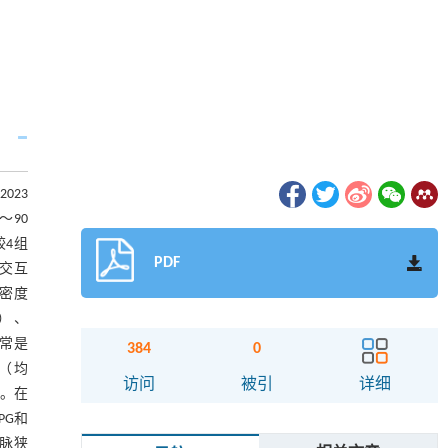
023
～90
较4组
PDF
、交互
低密度
3）、
异常是
384
0
因素（均
访问
被引
详细
用。在
PG和
动脉狭