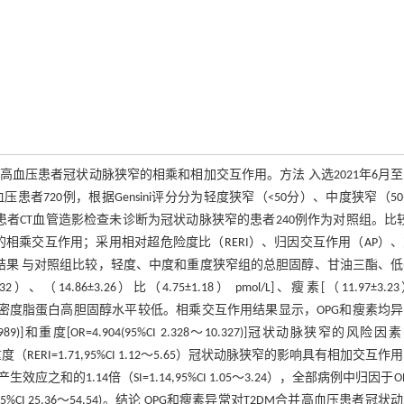
高血压患者冠状动脉狭窄的相乘和相加交互作用。方法 入选2021年6月至2
者720例，根据Gensini评分分为轻度狭窄（<50分）、中度狭窄（50
压患者CT血管造影检查未诊断为冠状动脉狭窄的患者240例作为对照组。比
脉狭窄的相乘交互作用；采用相对超危险度比（RERI）、归因交互作用（AP）
。结果 与对照组比较，轻度、中度和重度狭窄组的总胆固醇、甘油三酯、
、（14.86±3.26）比（4.75±1.18） pmol/L]、瘦素[（11.97±3.2
/L]水平均较高，高密度脂蛋白高胆固醇水平较低。相乘交互作用结果显示，OPG和瘦素均
280～8.989)]和重度[OR=4.904(95%CI 2.328～10.327)]冠状动脉狭窄的风险
）、重度（RERI=1.71,95%CI 1.12～5.65）冠状动脉狭窄的影响具有相加交互作
1.14倍（SI=1.14,95%CI 1.05～3.24），全部病例中归因于O
%CI 25.36～54.54)。结论 OPG和瘦素异常对T2DM合并高血压患者冠状