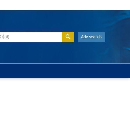
Adv search