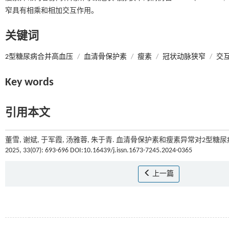
窄具有相乘和相加交互作用。
关键词
2型糖尿病合并高血压
/
血清骨保护素
/
瘦素
/
冠状动脉狭窄
/
交
Key words
引用本文
董雪, 谢斌, 于军霞, 汤雅蓉, 朱于青. 血清骨保护素和瘦素异常对2型
2025, 33(07): 693-696 DOI:10.16439/j.issn.1673-7245.2024-0365
上一篇