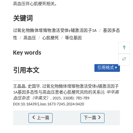
高血压伴心肌梗死相关。
关键词
过氧化物酶体增殖物激活受体γ辅激活因子1A
/
基因多态
性
/
高血压
/
心肌梗死
/
等位基因
Key words
引用格式 ▾
引用本文
王晶晶, 史国华. 过氧化物酶体增殖物激活受体γ辅激活因子
1A基因多态性与高血压患者心肌梗死风险的关系[J].
中华高
血压杂志（中英文）
, 2025, 33(08): 785-789
DOI:10.16439/j.issn.1673-7245.2024-0420
上一篇
下一篇