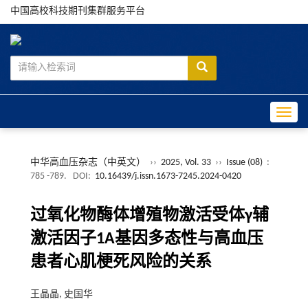
中国高校科技期刊集群服务平台
Toggle
中华高血压杂志（中英文）
››
2025, Vol. 33
››
Issue (08)
:
785 -789.
DOI:
10.16439/j.issn.1673-7245.2024-0420
过氧化物酶体增殖物激活受体γ辅
激活因子1A基因多态性与高血压
患者心肌梗死风险的关系
王晶晶, 史国华