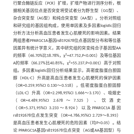
行聚合酶链反应（PCR）扩增，扩增产物进行测序分析，根
据相关基因位点是否突变将受试者分为野生型（GG型）、
杂合突变型（AG型）和纯合突变型（AA型）。分析对照组
和研究组的基因组构成，使用单因素及多因素logistic回归
分析方法分析高血压患者发生心肌梗死的影响因素。结果
两组患者PPARGC1A基因rs8192678位点基因型分布和等位基
因差异有统计学意义，其中研究组的突变纯合子基因型AA
2
的频率（46.70%比18.78%，χ
=47.752,P<0.001）及等位基因
2
A的频率（66.27%比40.85%，χ
=55.237,P<0.001）高于对照
组。多因素logistic回归分析结果显示，高密度脂蛋白胆固
醇（HDL-C）升高是高血压患者发生心肌梗死的保护因素
（OR=0.259,95%CI 0.130～0.518），低密度脂蛋白胆固醇
（LDL-C）升高（OR=2.298,95%CI 1.666～3.170）、吸烟史
（OR=4.489,95%CI 2.678～7.525）、饮酒史
（OR=5.371,95%CI 3.233～8.924）以及PPARGC1A基因
rs8192678位点发生突变（OR=4.786,95%CI 2.729～8.393）
是高血压患者发生心肌梗死的危险因素（均P<0.05）。结
论 PPARGC1A基因rs8192678位点突变（AG或AA基因型）与