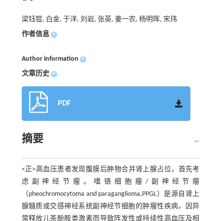
梁钰锟, 白金, 于洋, 刘岩, 张英, 姜一农, 杨明晖, 宋玮
作者信息
+
Author information
+
文章历史
+
PDF
摘要
<正>高血压患者发现腹膜后肿物合并肾上腺占位，首先考
虑副神经节瘤。嗜铬细胞瘤/副神经节瘤
（pheochromocytoma and paraganglioma,PPGL）是源自肾上
腺髓质或交感神经系统副神经节细胞的肿瘤性疾病，因异
常释放儿茶酚胺类激素而导致阵发性或持续性高血压及相