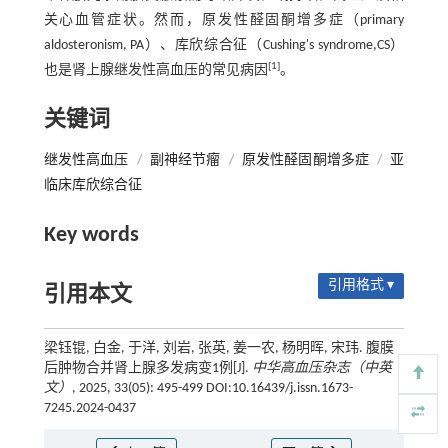
关心血管症状。然而，原发性醛固酮增多症（primary
aldosteronism, PA）、库欣综合征（Cushing's syndrome,CS）
[1]
也是肾上腺继发性高血压的常见病因
。
关键词
继发性高血压
/
副神经节瘤
/
原发性醛固酮增多症
/
亚
临床库欣综合征
Key words
引用格式 ▾
引用本文
梁钰锟, 白金, 于洋, 刘岩, 张英, 姜一农, 杨明晖, 宋玮. 腹膜
后肿物合并肾上腺多发病变1例[J].
中华高血压杂志（中英
文）
, 2025, 33(05): 495-499 DOI:10.16439/j.issn.1673-
7245.2024-0437