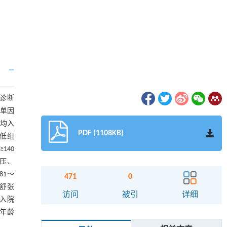
确诊断
用单因
平均入
PDF (1108KB)
较低组
140
张压、
81～
471
0
院舒张
访问
被引
详细
、入院
(年龄