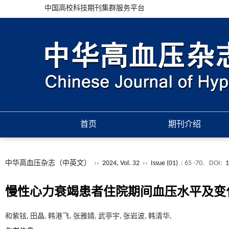
中国高校科技期刊集群服务平台
首页
期刊介绍
中华高血压杂志（中英文）
››
2024, Vol. 32
››
Issue (01)
: 65 -70.
DOI:
1
慢性心力衰竭患者住院期间血压水平及变
和紫铉, 田晶, 韩港飞, 张雅婧, 武亭宇, 张岩波, 韩清华,