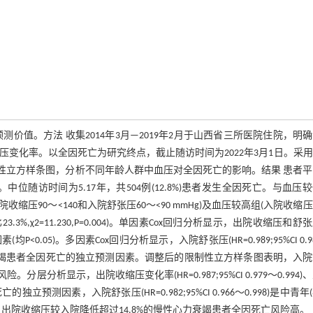
值。方法 收集2014年3月—2019年2月于山西省三所医院住院，明
压变化率。以全因死亡为研究终点，截止随访时间为2022年3月1日。采
制性立方样条图，分析不同年龄人群中血压对全因死亡的影响。结果 患者
±9) mmHg。中位随访时间为5.17年，共504例(12.8%)患者发生全因死亡。与血压
院收缩压90～<140和入院舒张压60～<90 mmHg)及血压较高组(入院收缩压≥
23.3%,χ2=11.230,P=0.004)。单因素Cox回归分析显示，出院收缩压和舒
5)。多因素Cox回归分析显示，入院舒张压(HR=0.989;95%CI 0.9
994)是慢性心力衰竭患者全因死亡的独立预测因素。调整后的限制性立方样条图表明，入
层分析显示，出院收缩压变化率(HR=0.987;95%CI 0.979～0.994)
全因死亡的独立预测因素，入院舒张压(HR=0.982;95%CI 0.966～0.998)是中青年
Hg、出院收缩压较入院降低超过14.8%的慢性心力衰竭患者全因死亡风险高。