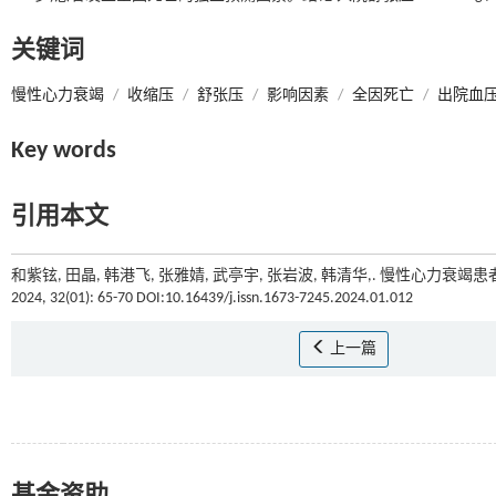
关键词
慢性心力衰竭
/
收缩压
/
舒张压
/
影响因素
/
全因死亡
/
出院血
Key words
引用本文
和紫铉, 田晶, 韩港飞, 张雅婧, 武亭宇, 张岩波, 韩清华,. 慢性心力
2024, 32(01): 65-70 DOI:10.16439/j.issn.1673-7245.2024.01.012
上一篇