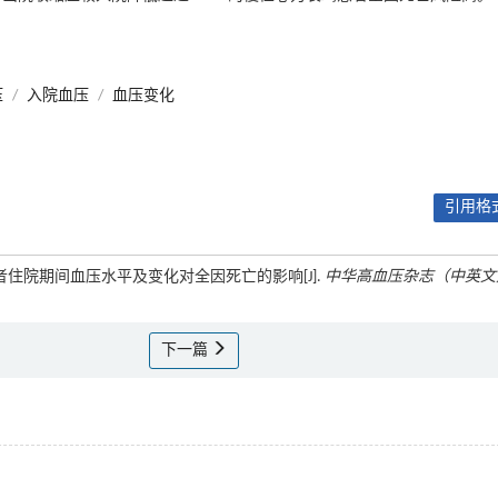
压
/
入院血压
/
血压变化
引用格式
衰竭患者住院期间血压水平及变化对全因死亡的影响[J].
中华高血压杂志（中英文
下一篇