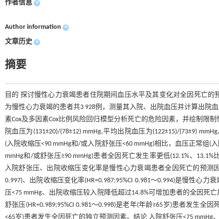
作者信息
+
Author information
+
文章历史
+
摘要
目的 探讨慢性心力衰竭患者住院期间血压水平及其变化对全因死亡的预测价
为慢性心力衰竭的患者共3 928例，测量其入院、出院血压并计算出院血
素Cox及多因素Cox比例风险回归模型分析死亡的危险因素，并绘制限
院血压为(131±20)/(78±12) mmHg,平均出院血压为(122±15)/(73
(入院收缩压<90 mmHg和/或入院舒张压<60 mmHg)相比，血压正常组(入
mmHg和/或舒张压≥90 mmHg)患者全因死亡发生率更低(12.1%、13.1%比
入院舒张压、出院收缩压变化率是慢性心力衰竭患者全因死亡的预测因素(均P<0.0
0.997)、出院收缩压变化率(HR=0.987;95%CI 0.981～0.
压<75 mmHg、出院收缩压较入院降低超过14.8%可增加患者的全因死亡风险。分
舒张压(HR=0.989;95%CI 0.981～0.998)是老年(年龄≥65岁)患者发生
<65岁)患者发生全因死亡的独立预测因素。结论 入院舒张压<75 mm