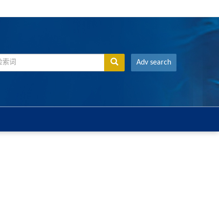
Adv search