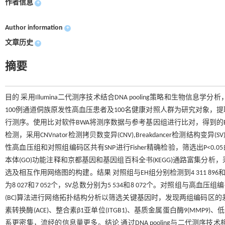
作者信息
+
Author information
+
文章历史
+
摘要
目的 采用Illumina二代测序技术结合DNA pooling策略和生
100例通道侗族原发性高血压患者及100名健康对照人群为研究对象，提取其
行测序。使用比对软件BWA将测序数据与参考基因组进行比对，得到的BAM比
检测，采用CNVnator检测拷贝数变异(CNV),Breakdancer检测结构
性高血压组和对照组编码区共有SNP进行Fisher精确检验，筛选出P<0.
本体(GO)功能注释和京都基因和基因组百科全书(KEGG)通路富集分析，采
选及相互作用网络图的构建。结果 对照组与EH组分别检测到4 311 896和4 554
为8 027和7 052个，SV总数分别为5 534和8 072个。对照组与高血压组编
(BC)算法进行网络拓扑结构分析以筛选关键基因时，发现两组编码区的差异
素转换酶(ACE)、整合素β1亚单位(ITGB1)、基质金属蛋白酶9(MMP
系更密集，流经的信息量更多。结论 通过DNA pooling与二代测