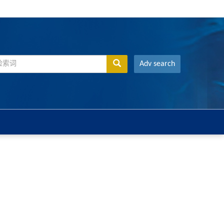
Adv search