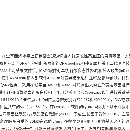
物信息学分析，在全基因组水平上初步筛查通道侗族人群原发性高血压的易感基因。方
外周血DNA并分别制备两组的DNA pooling,构建文库并采用二代测序
对结果文件采用GATK软件对单核苷酸多态性(SNP)和插入缺失(InDel
变异(SV),使用ANNOVAR和内部软件AnnoDB对变异结果进行注释及影响预测。针
05的SNP位点，采用在线平台DAVID和KOBAS对筛选出来的差异表达基因进
用STRING数据库的蛋白质相互作用分析平台和Cytoscape软件进行关键
 994个SNP位点，InDel位点总数分别为772 269和870 230个，CNV总
码区共有的SNP为21 861个。在Cytoscape软件的cytoNCA模块下基于介数
基因丝氨酸/苏氨酸蛋白激酶1(AKT1)、表皮生长因子受体(EGFR)、血
9)、低密度脂蛋白受体(LDLR)等BC值更高，在整个网络图中与其他基因之间的
序技术相结合，筛查出一批可能与通道侗族人群EH发生、发展相关的易感基因