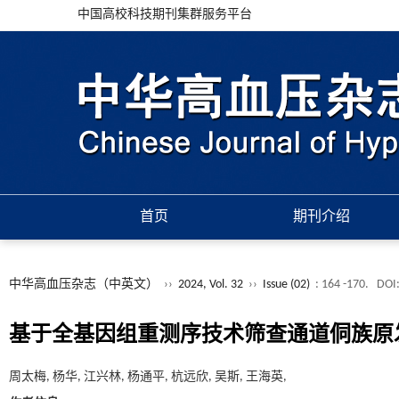
中国高校科技期刊集群服务平台
首页
期刊介绍
中华高血压杂志（中英文）
››
2024, Vol. 32
››
Issue (02)
: 164 -170.
DOI
基于全基因组重测序技术筛查通道侗族原
周太梅, 杨华, 江兴林, 杨通平, 杭远欣, 吴斯, 王海英,