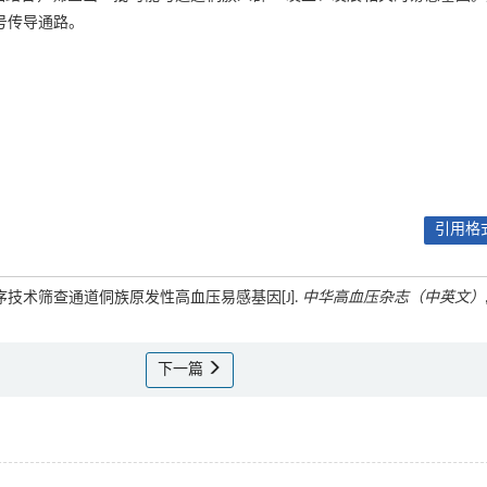
信号传导通路。
引用格式
组重测序技术筛查通道侗族原发性高血压易感基因[J].
中华高血压杂志（中英文）
下一篇