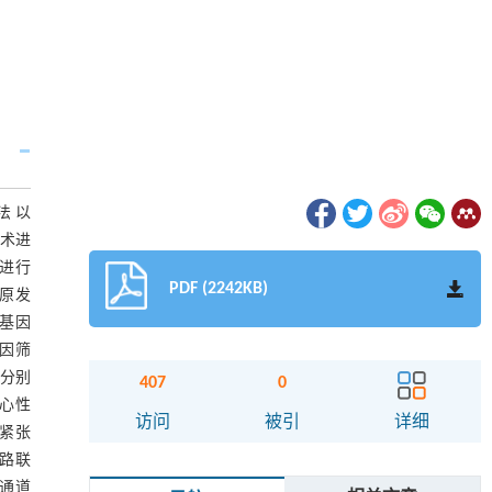
法 以
技术进
)进行
PDF (2242KB)
对原发
行基因
基因筛
数分别
407
0
中心性
访问
被引
详细
管紧张
通路联
。通道