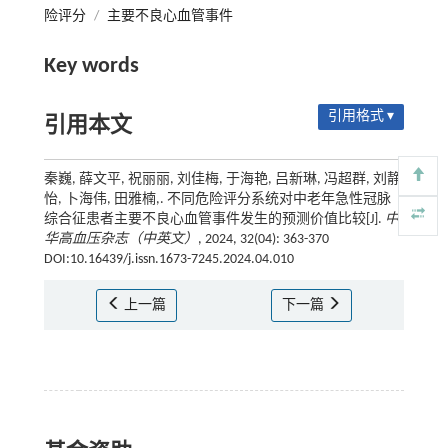
险评分
/
主要不良心血管事件
Key words
引用格式 ▾
引用本文
秦巍, 薛文平, 祝丽丽, 刘佳梅, 于海艳, 吕新琳, 冯超群, 刘静
怡, 卜海伟, 田雅楠,. 不同危险评分系统对中老年急性冠脉
综合征患者主要不良心血管事件发生的预测价值比较[J].
中
华高血压杂志（中英文）
, 2024, 32(04): 363-370
DOI:10.16439/j.issn.1673-7245.2024.04.010
上一篇
下一篇