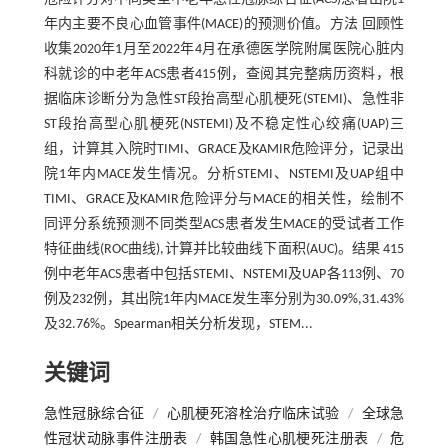
年内主要不良心血管事件(MACE)的预测价值。方法 回顾性
收集2020年1月至2022年4月在承德医学院附属医院心脏内
科就诊的中老年ACS患者415例，查阅其完整病历资料，根
据临床诊断分为急性ST段抬高型心肌梗死(STEMI)、急性非
ST段抬高型心肌梗死(NSTEMI)及不稳定性心绞痛(UAP)三
组，计算其入院时TIMI、GRACE及KAMIR危险评分，记录出
院1年内MACE发生情况。分析STEMI、NSTEMI及UAP组中
TIMI、GRACE及KAMIR危险评分与MACE的相关性，绘制不
同评分系统预测不同类型ACS患者发生MACE的受试者工作
特征曲线(ROC曲线),计算并比较曲线下面积(AUC)。结果 415
例中老年ACS患者中包括STEMI、NSTEMI及UAP各113例、70
例及232例，其出院1年内MACE发生率分别为30.09%,31.43%
及32.76%。Spearman相关分析发现，STEM...
关键词
急性冠脉综合征
/
心肌梗死溶栓治疗临床试验
/
全球急
性冠状动脉事件注册表
/
韩国急性心肌梗死注册表
/
危