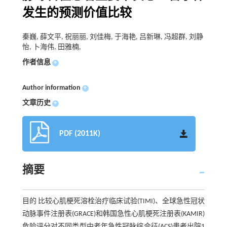
发生的预测价值比较
秦巍, 薛文平, 祝丽丽, 刘佳梅, 于海艳, 吕新琳, 冯超群, 刘静
怡, 卜海伟, 田雅楠,
作者信息
+
Author information
+
文章历史
+
PDF (2011K)
摘要
目的 比较心肌梗死溶栓治疗临床试验(TIMI)、全球急性冠状
动脉事件注册表(GRACE)和韩国急性心肌梗死注册表(KAMIR)
危险评分对不同类型中老年急性冠脉综合征(ACS)患者出院1