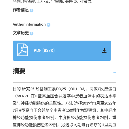
马莉, 杨晓霞, 王小文, 宁金民, 买晓英, 刘希哲,
作者信息
+
Author information
+
文章历史
+
PDF (837K)
摘要
目的 研究25-羟基维生素D3[25（OH）D3]、高敏C反应蛋白
（hsCRP）在H型高血压合并脑卒中患者血清中的表达水平
及与神经功能损伤的关联性。方法 选择2019年1月至2022年
7月H型高血压合并脑卒中患者150例作为观察组，其中轻度
神经功能损伤患者54例，中度神经功能损伤患者74例，重
度神经功能损伤患者22例，另选取同期进行治疗的H型高血