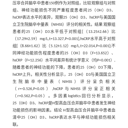
压非合并脑卒中患者150例作为对照组，比较观察组与对照
组、神经功能损伤不同严重程度患者间25（OH）D3、
hsCRP表达水平的差异，观察25（OH）D3、hsCRP与美国国
立卫生院脑卒中量表（NIHSS）评分的相关性。结果 观察组
患者的25（OH）D3水平低于对照组[（13.25±2.66）比
（17.29±2.59）mg/L,t=13.327,P<0.001],hsCRP水平高于对照
组[（8.66±1.62）比（5.12±1.12）mg/L,t=22.014,P<0.001];不
同神经功能损伤程度患者的25（OH）D3（F=13.652）、
hsCRP（F=12.256）水平间差异有统计学意义（均P<0.001）,
随着患者的神经功能的下降，患者的25（OH）D3下降，
hsCRP上升。相关性分析显示，25（OH）D3与美国国立卫
生院脑卒中量表（NIHSS）评分呈负相关
（r=-0.526,P<0.05）,hsCRP与NIHSS评分呈正相关
（r=0.562,P<0.05）。多因素logistics回归分析显示，
25（OH）D3、hsCRP是H型高血压合并脑卒中患者发生神经
功能损伤的影响因素。结论 H型高血压合并脑卒中患者血
清中25（OH）D3、hsCRP表达水平与神经功能损伤相关
联。