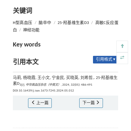
关键词
H型高血压
/
脑卒中
/
25-羟基维生素D3
/
高敏C反应蛋
白
/
神经功能
Key words
引用格式 ▾
引用本文
马莉, 杨晓霞, 王小文, 宁金民, 买晓英, 刘希哲,. 25-羟基维生
素D
3[J].
中华高血压杂志（中英文）
, 2024, 32(05): 486-491
DOI:10.16439/j.issn.1673-7245.2024.05.012
上一篇
下一篇