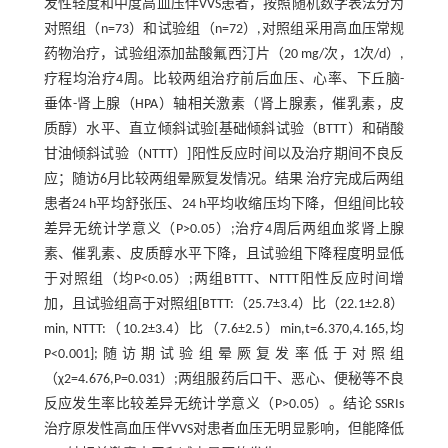
发性轻度和中度高血压伴VVS患者，按照随机数字表法分为
对照组（n=73）和试验组（n=72）,对照组采用高血压常规
药物治疗，试验组添加盐酸氟西汀片（20 mg/次，1次/d）,
疗程均治疗4周。比较两组治疗前后血压、心率、下丘脑-
垂体-肾上腺（HPA）轴相关激素（肾上腺素，催乳素，皮
质醇）水平、直立倾斜试验[基础倾斜试验（BTTT）和硝酸
甘油倾斜试验（NTTT）]阳性反应时间以及治疗期间不良反
应；随访6月比较两组晕厥复发情况。结果 治疗完成后两组
患者24 h平均舒张压、24 h平均收缩压均下降，但组间比较
差异无统计学意义（P>0.05）;治疗4周后两组血浆肾上腺
素、催乳素、皮质醇水平下降，且试验组下降程度明显低
于对照组（均P<0.05）;两组BTTT、NTTT阳性反应时间增
加，且试验组高于对照组[BTTT:（25.7±3.4）比（22.1±2.8）
min, NTTT:（10.2±3.4）比（7.6±2.5）min,t=6.370,4.165,均
P<0.001];随访期试验组晕厥复发率低于对照组
（χ2=4.676,P=0.031）;两组服药后口干、恶心、便秘等不良
反应发生率比较差异无统计学意义（P>0.05）。结论 SSRIs
治疗原发性高血压伴VVS对患者血压无明显影响，但能降低