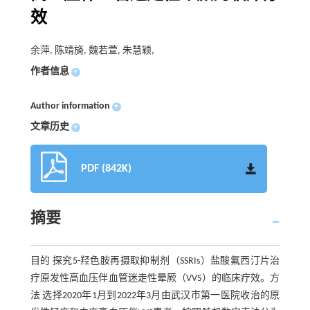
效
余萍, 陈靖旖, 魏若萱, 朱慧颖,
作者信息
+
Author information
+
文章历史
+
PDF (842K)
摘要
目的 探究5-羟色胺再摄取抑制剂（SSRIs）盐酸氟西汀片治
疗原发性高血压伴血管迷走性晕厥（VVS）的临床疗效。方
法 选择2020年1月到2022年3月由武汉市第一医院收治的原