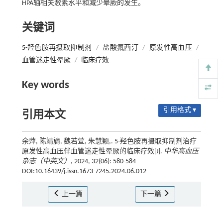
HPA轴相关激素水平和减少晕厥的发生。
关键词
5-羟色胺再摄取抑制剂
/
盐酸氟西汀
/
原发性高血压
/
血管迷走性晕厥
/
临床疗效
Key words
引用格式 ▾
引用本文
余萍, 陈靖旖, 魏若萱, 朱慧颖,. 5-羟色胺再摄取抑制剂治疗
原发性高血压伴血管迷走性晕厥的临床疗效[J].
中华高血压
杂志（中英文）
, 2024, 32(06): 580-584
DOI:10.16439/j.issn.1673-7245.2024.06.012
上一篇
下一篇