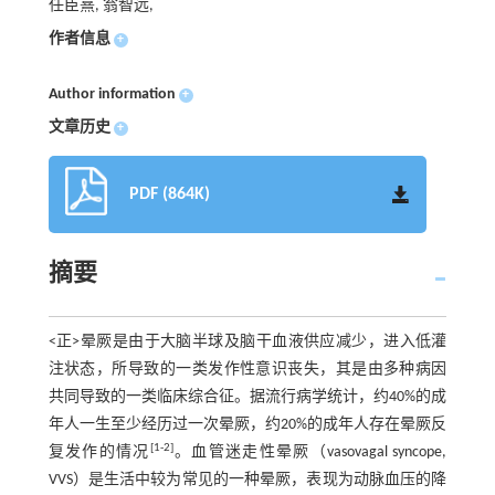
任臣熹, 翁智远,
作者信息
+
Author information
+
文章历史
+
PDF (864K)
摘要
<正>晕厥是由于大脑半球及脑干血液供应减少，进入低灌
注状态，所导致的一类发作性意识丧失，其是由多种病因
共同导致的一类临床综合征。据流行病学统计，约40%的成
年人一生至少经历过一次晕厥，约20%的成年人存在晕厥反
[1-2]
复发作的情况
。血管迷走性晕厥（vasovagal syncope,
VVS）是生活中较为常见的一种晕厥，表现为动脉血压的降