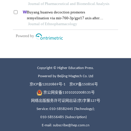
Copyright © Higher Education Press.
Powered by Beijing Magtech Co. Ltd
京ICP备12020869号-1
京ICP备150856号
京公网安备11010202008535号
网络出版服务许可证网出证(京)字第127号
Service: 010-58582445 (Technology);
010-58556485 (Subscription)
E-mail: subscribe@hep.com.cn