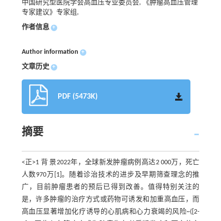
中国研究型医院学会高血压专业委员会, 《肿瘤高血压管理
专家建议》专家组,
作者信息
+
Author information
+
文章历史
+
PDF (5473K)
摘要
<正>1 背 景2022年，全球新发肿瘤病例高达2 000万，死亡
人数970万[1]。随着诊治技术的进步及早期筛查理念的推
广，目前肿瘤患者的预后已得到改善。值得特别关注的
是，许多肿瘤的治疗方式或药物可诱发和加重高血压，而
高血压显著增加化疗诱导的心肌病和心力衰竭的风险~([2-