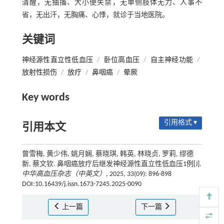
清醒，无抽搐、大小便失禁，无单侧肢体无力、人事不
省，无出汗，无胸痛、心悸，就诊于当地医院。
关键词
神经源性直立性低血压
/
卧位高血压
/
自主神经功能
/
放射性损伤
/
放疗
/
鼻咽癌
/
晕厥
Key words
引用格式 ▾
引用本文
曾雪梅, 黄少伟, 姚月娴, 蔡晓琪, 韩英, 林晓贞, 罗莉, 缪德
新, 蔡文钦. 鼻咽癌放疗后继发神经源性直立性低血压1例[J].
中华高血压杂志（中英文）
, 2025, 33(09): 896-898
DOI:10.16439/j.issn.1673-7245.2025-0090
上一篇
下一篇