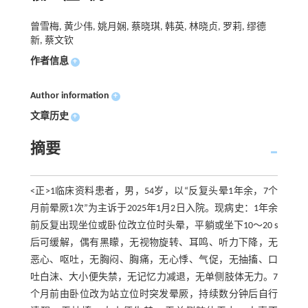
曾雪梅, 黄少伟, 姚月娴, 蔡晓琪, 韩英, 林晓贞, 罗莉, 缪德
新, 蔡文钦
作者信息
+
Author information
+
文章历史
+
摘要
<正>1临床资料患者，男，54岁，以“反复头晕1年余，7个
月前晕厥1次”为主诉于2025年1月2日入院。现病史：1年余
前反复出现坐位或卧位改立位时头晕，平躺或坐下10～20 s
后可缓解，偶有黑矇，无视物旋转、耳鸣、听力下降，无
恶心、呕吐，无胸闷、胸痛，无心悸、气促，无抽搐、口
吐白沫、大小便失禁，无记忆力减退，无单侧肢体无力。7
个月前由卧位改为站立位时突发晕厥，持续数分钟后自行