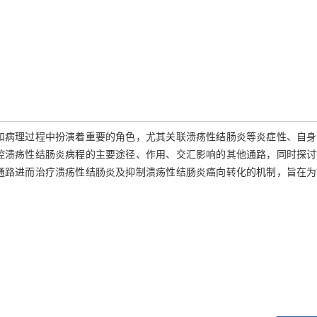
理和病理过程中扮演着重要的角色，尤其关联溃疡性结肠炎等炎症性、自
调控溃疡性结肠炎病程的主要途径、作用、交汇影响的其他通路，同时探
号通路进而治疗溃疡性结肠炎及抑制溃疡性结肠炎癌向转化的机制，旨在