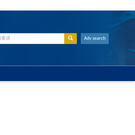
Adv search