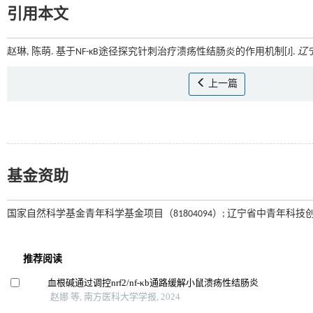
引用本文
赵琳, 陈萌. 基于NF-κB途径探究针刺治疗溃疡性结肠炎的作用机制[J].
辽
上一篇
基金资助
国家自然科学基金青年科学基金项目（81804094）; 辽宁省中青年科技创