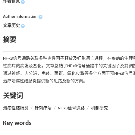
作者信息
+
Author information
+
文章历史
+
摘要
NF-κB信号通路关联多种炎性因子释放及细胞凋亡进程，在疾病的生
性疾病的病发及恶化。文章总结了NF-κB信号通路中的关键因子及其
通过神经、内分泌、免疫、菌群、氧化应激等多个方面干预NF-κB信
治疗溃疡性结肠炎提供新的思路及新的方向。
关键词
溃疡性结肠炎
/
针刺疗法
/
NF-κB信号通路
/
机制研究
Key words