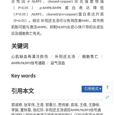
炎性因子NLRP3、cleaved-caspase1荧光强度增强
（P<0.05）,p-AMPK/AMPK蛋白表达降低
（P<0.05）,NLRP3、cleaved/pro-caspase1蛋白表达升高
（P<0.05）。结论 补阳还五汤可以有效改善MIRI，其作用
机制可能与激活AMPK、抑制NLRP3炎症小体介导的炎症反
应及细胞焦亡有关。
关键词
心肌缺血再灌注损伤
/
补阳还五汤
/
细胞焦亡
/
AMPK/NLRP3信号通路
/
益气活血
Key words
引用格式 ▾
引用本文
郭淑婷, 张军伟, 王青, 郭春兰, 贾炜豪, 袁瑶, 王倩, 王静依,
李娟, 董秋菊, 张红珍. 补阳还五汤调控AMPK/NLRP3信号通