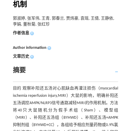
机制
郭淑婷, 张军伟, 王青, 郭春兰, 贾炜豪, 袁瑶, 王倩, 王静依,
李娟, 董秋菊, 张红珍
作者信息
+
Author information
+
文章历史
+
摘要
目的 观察补阳还五汤对心肌缺血再灌注损伤（myocardial
ischemia reperfusion injury,MIRI）大鼠的影响，明确补阳还
五汤调控AMPK/NLRP3信号通路减轻MIRI的作用机制。方法
将40只大鼠随机分为假手术组（Sham）、模型组
（MIRI）、补阳还五汤组（BYHWD）、补阳还五汤+AMPK
抑制剂组（BYHWD+CC），各组给予相应剂量药物或0.9%氯