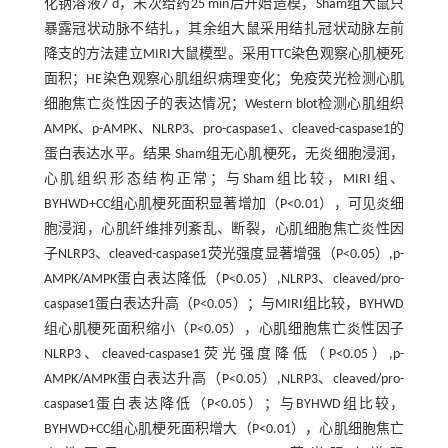
化钠溶液7 d，末次给药25 min后开始造模，Sham组大鼠只
暴露冠状动脉不结扎，其余组大鼠采用结扎冠状动脉左前
降支的方法建立MIRI大鼠模型。采用TTC染色观察心肌梗死
面积；HE染色观察心肌组织病理变化；免疫荧光检测心肌
细胞焦亡炎性因子的表达情况；Western blot检测心肌组织
AMPK、p-AMPK、NLRP3、pro-caspase1、cleaved-caspase1的
蛋白表达水平。结果 Sham组无心肌梗死，无炎细胞浸润，
心肌组织形态结构正常；与Sham组比较，MIRI组、
BYHWD+CC组心肌梗死面积显著增加（P<0.01），可见炎细
胞浸润，心肌纤维排列紊乱、断裂，心肌细胞焦亡炎性因
子NLRP3、cleaved-caspase1荧光强度显著增强（P<0.05）,p-
AMPK/AMPK蛋白表达降低（P<0.05）,NLRP3、cleaved/pro-
caspase1蛋白表达升高（P<0.05）；与MIRI组比较，BYHWD
组心肌梗死面积缩小（P<0.05），心肌细胞焦亡炎性因子
NLRP3、cleaved-caspase1荧光强度降低（P<0.05）,p-
AMPK/AMPK蛋白表达升高（P<0.05）,NLRP3、cleaved/pro-
caspase1蛋白表达降低（P<0.05）；与BYHWD组比较，
BYHWD+CC组心肌梗死面积增大（P<0.01），心肌细胞焦亡