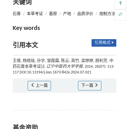
关键词
石膏
/
本草考证
/
基原
/
产地
/
品质评价
/
炮制方法
Key words
引用格式 ▾
引用本文
王倩, 杨晓铭, 孙宇, 邹葭霜, 陈云, 高竹, 梁婷婷, 顾利芳. 中
药石膏本草考证[J].
辽宁中医药大学学报
, 2024, 26(07): 113-
117 DOI:10.13194/j.issn.1673-842x.2024.07.021
上一篇
下一篇
基金资助