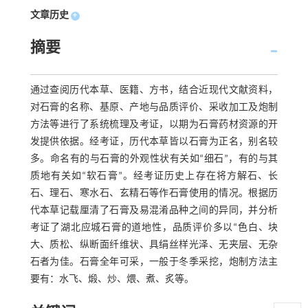
文章历史
+
摘要
通过查阅历代本草、医籍、方书，结合近现代文献资料，
对石膏的名称、基原、产地与品质评价、采收加工及炮制
方法等进行了系统梳理及考证，以期为石膏药材资源的开
发提供依据。经考证，历代本草皆以石膏为正名，别名较
多。命名有的与石膏的外观性状有关如“细石”，有的与其
质地有关如“软石膏”。经考证历史上存在将方解石、长
石、理石、寒水石、玄精石等作石膏使用的情况。根据历
代本草记载厘清了石膏及易混淆品种之间的异同，并分析
考证了湖北应城石膏的道地性，品质评价多以“色白、块
大、质松、纵断面纤维状、具绢丝样光泽、无夹层、无杂
石者为佳。石膏全年可采，一般于冬季采挖，炮制方法主
要有：水飞、煅、炒、煨、煮、炙等。