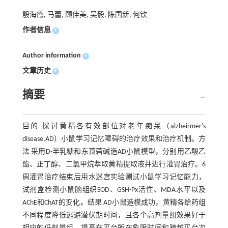
殷海霞, 马蕾, 顾佳美, 吴毅, 陈国新, 何钦
作者信息
+
Author information
+
文章历史
+
摘要
目的 探讨黄精各有效部位对老年痴呆（alzheirmer's
disease,AD）小鼠学习记忆障碍的治疗效果和治疗机制。方
法 采用D-半乳糖和东莨菪碱造AD小鼠模型，分别用乙酸乙
酯、正丁醇、二氯甲烷萃取黄精提取液并进行灌胃治疗。6
周灌胃治疗结束后用水迷宫实验测试小鼠学习记忆能力，
试剂盒检测小鼠脑组织SOD、GSH-Px活性、MDA水平以及
AChE和ChAT的变化。结果 AD小鼠造模成功，黄精各给药组
不同程度降低逃避潜伏期时间，且各个高剂量组效果好于