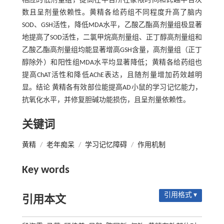
相应的低剂量组，提高在平台所在象限时间和跨越平台次
数且呈剂量依赖性。黄精各给药组不同程度升高了脑内
SOD、GSH活性，降低MDA水平，乙酸乙酯高剂量组极显著
地提高了SOD活性，二氯甲烷高剂量组、正丁醇高剂量组和
乙酸乙酯高剂量组均能显著增高GSH含量，高剂量组（正丁
醇除外）和阳性组MDA水平均显著降低；黄精各给药组也
提高ChAT活性和降低AChE表达，且随剂量增加药效越明
显。结论 黄精各有效部位能提高AD小鼠的学习记忆能力，
抗氧化水平，并修复胆碱功能损伤，且呈剂量依赖性。
关键词
黄精
/
老年痴呆
/
学习记忆障碍
/
作用机制
Key words
引用格式 ▾
引用本文