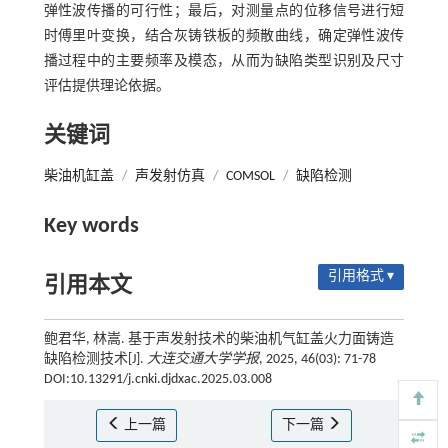
弹性波传播的可行性；最后，对测量点的位移信号进行短
时傅里叶变换，结合灰铸铁板的频散曲线，确定弹性波传
播过程中的主要频率及模态，从而为缺陷类型识别及尺寸
评估提供理论依据。
关键词
柴油机缸盖
/
声发射仿真
/
COMSOL
/
缺陷检测
Key words
引用格式 ▾
引用本文
鲍君华, 林嵩. 基于声发射技术的柴油机气缸盖火力面铸造
缺陷检测技术[J].
大连交通大学学报
, 2025, 46(03): 71-78
DOI:10.13291/j.cnki.djdxac.2025.03.008
上一篇
下一篇