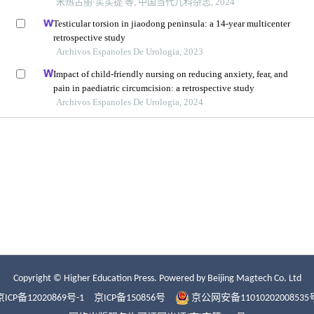
Copyright © Higher Education Press.
Powered by Beijing Magtech Co. Ltd
京ICP备12020869号-1
京ICP备150856号
京公网安备11010202008535