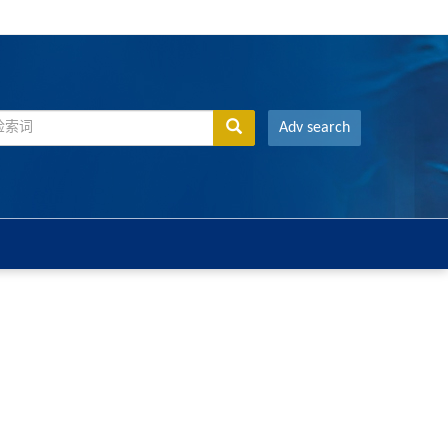
Adv search