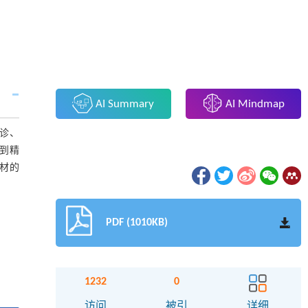
AI Summary
AI Mindmap
诊、
到精
材的
PDF (1010KB)
1232
0
访问
被引
详细